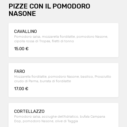
PIZZE CON IL POMODORO
NASONE
CAVALLINO
Pomodoro salsa, mozzarella fiordilatte, pomodoro Nasone,
cipolla rossa di Tropea, filetti di tonno
15.00 €
FARO
Mozzarella fiordilatte, pomodoro Nasone, basilico, Prosciutto
crudo di Parma, burrata di fiordilatte
17.00 €
CORTELLAZZO
Pomodoro salsa, acciughe dell'Adriatico, bufala Campana
Dop, pomodoro Nasone, olive di Taggia