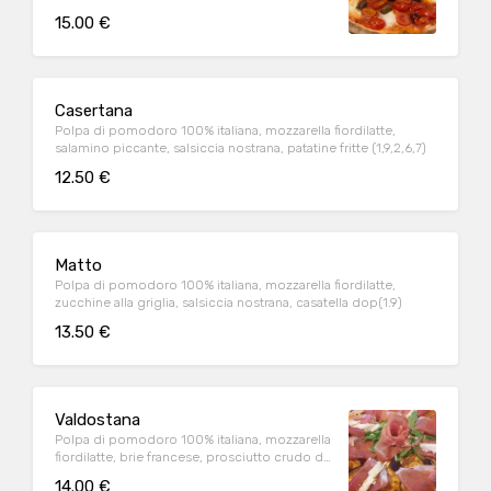
ciliegino, olive di taggia, nduja, bufala
15.00 €
campana dop (1,9)
Casertana
Polpa di pomodoro 100% italiana, mozzarella fiordilatte,
salamino piccante, salsiccia nostrana, patatine fritte (1,9,2,6,7)
12.50 €
Matto
Polpa di pomodoro 100% italiana, mozzarella fiordilatte,
zucchine alla griglia, salsiccia nostrana, casatella dop(1.9)
13.50 €
Valdostana
Polpa di pomodoro 100% italiana, mozzarella
fiordilatte, brie francese, prosciutto crudo di
parma, rughetta selvatica(1.9)
14.00 €