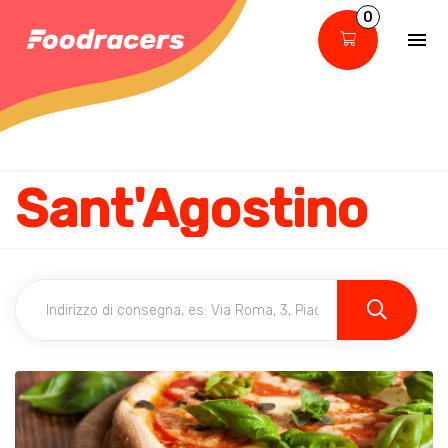
0
Sant'Agostino