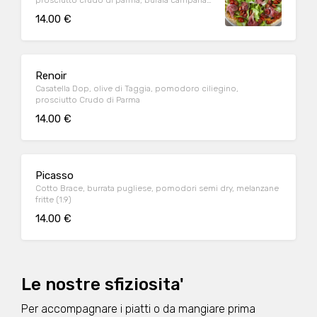
prosciutto crudo di parma, bufala campana
Dop (1.9)
14.00 €
Renoir
Casatella Dop, olive di Taggia, pomodoro ciliegino,
prosciutto Crudo di Parma
14.00 €
Picasso
Cotto Brace, burrata pugliese, pomodori semi dry, melanzane
fritte (1.9)
14.00 €
Le nostre sfiziosita'
Per accompagnare i piatti o da mangiare prima