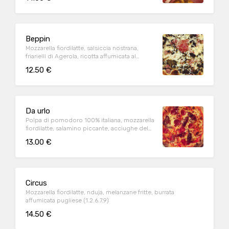
Beppin
Mozzarella fiordilatte, salsiccia nostrana,
friarielli di Agerola, ricotta affumicata al
vapore
12.50 €
Da urlo
Polpa di pomodoro 100% italiana, mozzarella
fiordilatte, salamino piccante, acciughe del
mar adriatico, pomodori semi dry(1.6.9)
13.00 €
Circus
Mozzarella fiordilatte, nduja, melanzane fritte, burrata
affumicata pugliese (1.2.6.7.9)
14.50 €