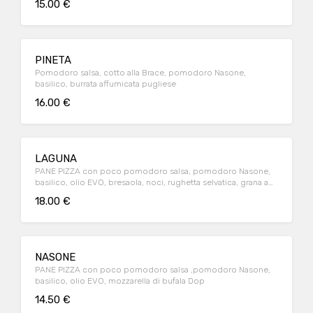
15.00 €
PINETA
Pomodoro salsa, cotto alla Brace, pomodoro Nasone,
basilico, burrata affumicata pugliese
16.00 €
LAGUNA
PANE PIZZA con poco pomodoro salsa, pomodoro Nasone,
basilico, olio EVO, bresaola, noci, rughetta selvatica, grana a
scaglie
18.00 €
NASONE
PANE PIZZA con poco pomodoro salsa ,pomodoro Nasone,
basilico, olio EVO, mozzarella di bufala Dop
14.50 €