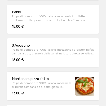
Pablo
Polpa di pomodoro 100% italiana, mozzarella fiordilatte,
melanzane fritte, pomodori semi dry, burrata affumicata
pugliese (1.2.6.7.9)
15.00 €
S.Agostino
Polpa di pomodoro 100% italiana, mozzarella fiordilatte, bufala
campana dop, bresaola della valtellina igp, rughetta selvatica,
petali di parmigiano (1.9)
16.00 €
Montanara pizza fritta
Polpa di pomodoro 100% italiana, mozzarella
di bufala campana dop, parmigiano in
cottura, origano (1.2.6.7.9.4)
13.00 €