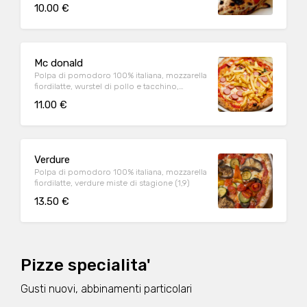
(1,9)
10.00 €
Mc donald
Polpa di pomodoro 100% italiana, mozzarella
fiordilatte, wurstel di pollo e tacchino,
patatine fritte (1,2,6,7,9)
11.00 €
Verdure
Polpa di pomodoro 100% italiana, mozzarella
fiordilatte, verdure miste di stagione (1,9)
13.50 €
Pizze specialita'
Gusti nuovi, abbinamenti particolari