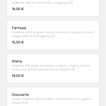
pistacchi, salmone affumicato norvegese (2.3)
16.00 €
Fantasia
Insalatina, pollo grigliato, carote, pomodoro ciliegino, olive di
Taggia, petali di parmiggiano (9)
15.50 €
Atena
Insalatina, feta greca, pomodoro ciliegino, origano, cipolla
rossa, olive greche colossal, fiori di Cappero (9)
14.50 €
Croccante
rucola, insalatina, Speck sudtirol, pere Williams, noci, grana a
scaglie (9.3)