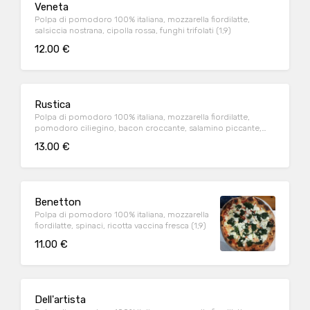
Veneta
Polpa di pomodoro 100% italiana, mozzarella fiordilatte,
salsiccia nostrana, cipolla rossa, funghi trifolati (1,9)
12.00 €
Rustica
Polpa di pomodoro 100% italiana, mozzarella fiordilatte,
pomodoro ciliegino, bacon croccante, salamino piccante,
cipolla rossa(1,9)
13.00 €
Benetton
Polpa di pomodoro 100% italiana, mozzarella
fiordilatte, spinaci, ricotta vaccina fresca (1,9)
11.00 €
Dell'artista