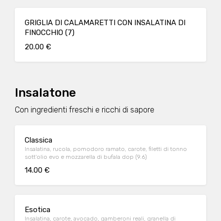
GRIGLIA DI CALAMARETTI CON INSALATINA DI
FINOCCHIO (7)
20.00 €
Insalatone
Con ingredienti freschi e ricchi di sapore
Classica
Insalatina, rucola, pomodoro ramato, carote, filetti di tonno
sott'olio evo e mozzarella di bufala dop (9.6)
14.00 €
Esotica
Insalatina, carote, avocado, gamberoni reali, granella di