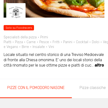
Solo su Foodracers
Specialisti della pizza
Primi
Piatti
Pizza
Carne
Pesce
Fritti
Panini
Cocktail
Dolci
Veg
e Vegano
Birre
Insalate
Vini
Locale situato nel centro storico di una Treviso Medioevale
di fronte alla Chiesa omonima. E' uno dei locali storici della
città rinomato per le sue ottime pizze e piatti di cuc
...
altro
PIZZE CON IL POMODORO NASONE
Pizze classiche