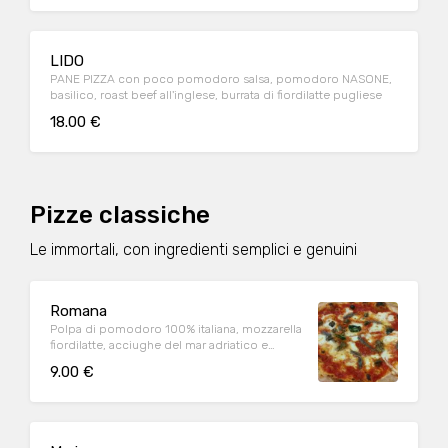
LIDO
PANE PIZZA con poco pomodoro salsa, pomodoro NASONE,
basilico, roast beef all'inglese, burrata di fiordilatte pugliese
18.00 €
Pizze classiche
Le immortali, con ingredienti semplici e genuini
Romana
Polpa di pomodoro 100% italiana, mozzarella
fiordilatte, acciughe del mar adriatico e
origano (1,6,9)
9.00 €