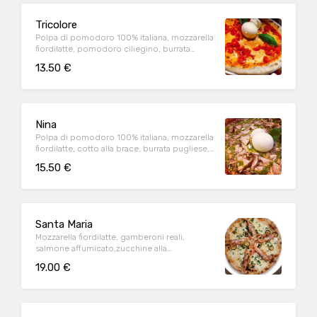
Tricolore
Polpa di pomodoro 100% italiana, mozzarella
fiordilatte, pomodoro ciliegino, burrata
pugliese, basilico (1,9)
13.50 €
Nina
Polpa di pomodoro 100% italiana, mozzarella
fiordilatte, cotto alla brace, burrata pugliese,
pestato di pistacchio siciliano (1,3,9)
15.50 €
Santa Maria
Mozzarella fiordilatte, gamberoni reali,
salmone affumicato,zucchine alla
griglia,casatella Dop (1,2,6,7,9)
19.00 €