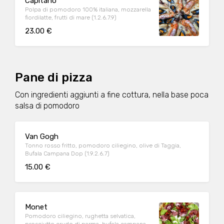
Capitano
Polpa di pomodoro 100% italiana, mozzarella
fiordilatte, frutti di mare (1.2.6.7.9)
23.00 €
Pane di pizza
Con ingredienti aggiunti a fine cottura, nella base poca
salsa di pomodoro
Van Gogh
Tonno rosso fritto, pomodoro ciliegino, olive di Taggia,
Bufala Campana Dop (1.9.2.6.7)
15.00 €
Monet
Pomodoro ciliegino, rughetta selvatica,