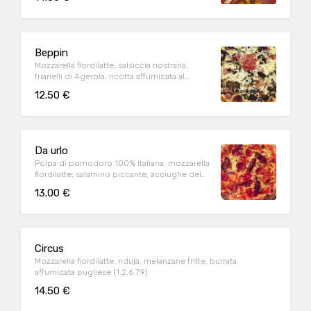
Beppin
Mozzarella fiordilatte, salsiccia nostrana,
friarielli di Agerola, ricotta affumicata al
vapore
12.50 €
Da urlo
Polpa di pomodoro 100% italiana, mozzarella
fiordilatte, salamino piccante, acciughe del
mar adriatico, pomodori semi dry(1.6.9)
13.00 €
Circus
Mozzarella fiordilatte, nduja, melanzane fritte, burrata
affumicata pugliese (1.2.6.7.9)
14.50 €