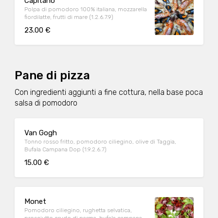
Capitano
Polpa di pomodoro 100% italiana, mozzarella
fiordilatte, frutti di mare (1.2.6.7.9)
23.00 €
Pane di pizza
Con ingredienti aggiunti a fine cottura, nella base poca
salsa di pomodoro
Van Gogh
Tonno rosso fritto, pomodoro ciliegino, olive di Taggia,
Bufala Campana Dop (1.9.2.6.7)
15.00 €
Monet
Pomodoro ciliegino, rughetta selvatica,