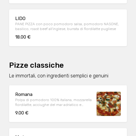
LIDO
PANE PIZZA con poco pomodoro salsa, pomodoro NASONE,
basilico, roast beef all'inglese, burrata di fiordilatte pugliese
18.00 €
Pizze classiche
Le immortali, con ingredienti semplici e genuini
Romana
Polpa di pomodoro 100% italiana, mozzarella
fiordilatte, acciughe del mar adriatico e
origano (1,6,9)
9.00 €