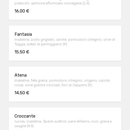
pistacchi, salmone affumicato norvegese (2.3)
16.00 €
Fantasia
Insalatina, pollo grigliato, carote, pomodoro ciliegino, olive di
Taggia, petali di parmiggiano (9)
15.50 €
Atena
Insalatina, feta greca, pomodoro ciliegino, origano, cipolla
rossa, olive greche colossal, fiori di Cappero (9)
14.50 €
Croccante
rucola, insalatina, Speck sudtirol, pere Williams, noci, grana a
scaglie (9.3)