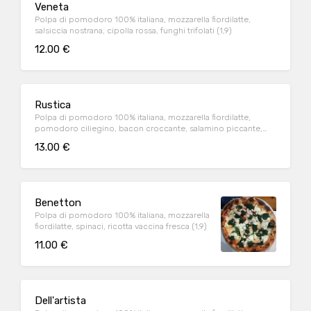
Veneta
Polpa di pomodoro 100% italiana, mozzarella fiordilatte,
salsiccia nostrana, cipolla rossa, funghi trifolati (1,9)
12.00 €
Rustica
Polpa di pomodoro 100% italiana, mozzarella fiordilatte,
pomodoro ciliegino, bacon croccante, salamino piccante,
cipolla rossa(1,9)
13.00 €
Benetton
Polpa di pomodoro 100% italiana, mozzarella
fiordilatte, spinaci, ricotta vaccina fresca (1,9)
11.00 €
Dell'artista