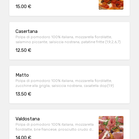
ciliegino, olive di taggia, nduja, bufala
15.00 €
campana dop (1,9)
Casertana
Polpa di pomodoro 100% italiana, mozzarella fiordilatte,
salamino piccante, salsiccia nostrana, patatine fritte (1,9,2,6,7)
12.50 €
Matto
Polpa di pomodoro 100% italiana, mozzarella fiordilatte,
zucchine alla griglia, salsiccia nostrana, casatella dop(1.9)
13.50 €
Valdostana
Polpa di pomodoro 100% italiana, mozzarella
fiordilatte, brie francese, prosciutto crudo di
parma, rughetta selvatica(1.9)
14.00 €