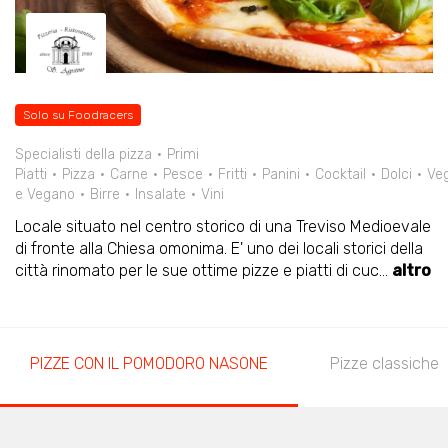
Solo su Foodracers
Specialisti della pizza
Primi
Piatti
Pizza
Carne
Pesce
Fritti
Panini
Cocktail
Dolci
Veg
e Vegano
Birre
Insalate
Vini
Locale situato nel centro storico di una Treviso Medioevale
di fronte alla Chiesa omonima. E' uno dei locali storici della
città rinomato per le sue ottime pizze e piatti di cuc
...
altro
PIZZE CON IL POMODORO NASONE
Pizze classiche