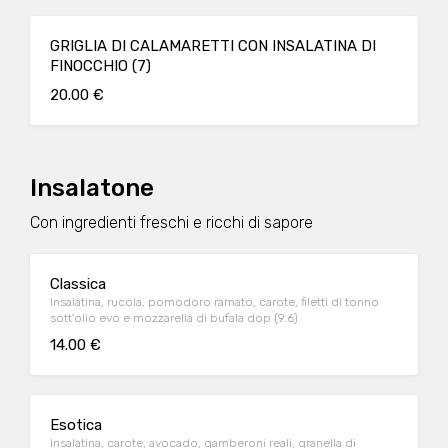
GRIGLIA DI CALAMARETTI CON INSALATINA DI
FINOCCHIO (7)
20.00 €
Insalatone
Con ingredienti freschi e ricchi di sapore
Classica
Insalatina, rucola, pomodoro ramato, carote, filetti di tonno
sott'olio evo e mozzarella di bufala dop (9.6)
14.00 €
Esotica
Insalatina, carote, avocado, gamberoni reali, granella di