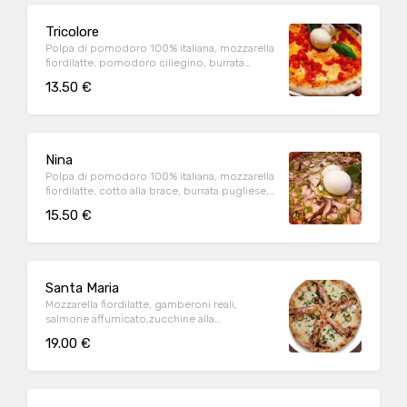
Tricolore
Polpa di pomodoro 100% italiana, mozzarella
fiordilatte, pomodoro ciliegino, burrata
pugliese, basilico (1,9)
13.50 €
Nina
Polpa di pomodoro 100% italiana, mozzarella
fiordilatte, cotto alla brace, burrata pugliese,
pestato di pistacchio siciliano (1,3,9)
15.50 €
Santa Maria
Mozzarella fiordilatte, gamberoni reali,
salmone affumicato,zucchine alla
griglia,casatella Dop (1,2,6,7,9)
19.00 €