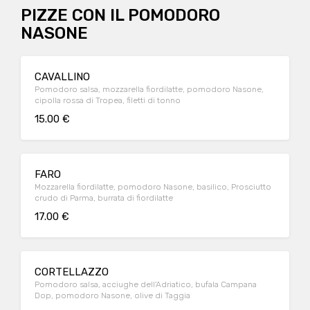
PIZZE CON IL POMODORO
NASONE
CAVALLINO
Pomodoro salsa, mozzarella fiordilatte, pomodoro Nasone,
cipolla rossa di Tropea, filetti di tonno
15.00 €
FARO
Mozzarella fiordilatte, pomodoro Nasone, basilico, Prosciutto
crudo di Parma, burrata di fiordilatte
17.00 €
CORTELLAZZO
Pomodoro salsa, acciughe dell'Adriatico, bufala Campana
Dop, pomodoro Nasone, olive di Taggia