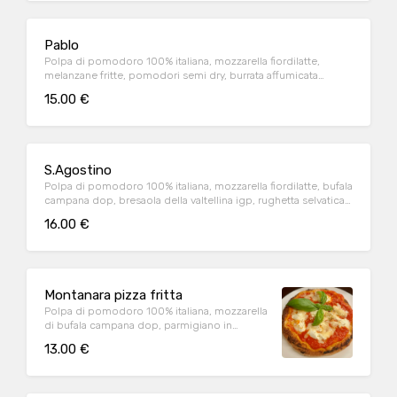
Pablo
Polpa di pomodoro 100% italiana, mozzarella fiordilatte,
melanzane fritte, pomodori semi dry, burrata affumicata
pugliese (1.2.6.7.9)
15.00 €
S.Agostino
Polpa di pomodoro 100% italiana, mozzarella fiordilatte, bufala
campana dop, bresaola della valtellina igp, rughetta selvatica,
petali di parmigiano (1.9)
16.00 €
Montanara pizza fritta
Polpa di pomodoro 100% italiana, mozzarella
di bufala campana dop, parmigiano in
cottura, origano (1.2.6.7.9.4)
13.00 €