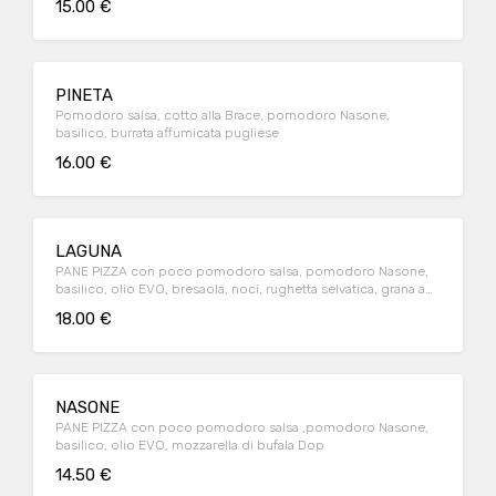
15.00 €
PINETA
Pomodoro salsa, cotto alla Brace, pomodoro Nasone,
basilico, burrata affumicata pugliese
16.00 €
LAGUNA
PANE PIZZA con poco pomodoro salsa, pomodoro Nasone,
basilico, olio EVO, bresaola, noci, rughetta selvatica, grana a
scaglie
18.00 €
NASONE
PANE PIZZA con poco pomodoro salsa ,pomodoro Nasone,
basilico, olio EVO, mozzarella di bufala Dop
14.50 €