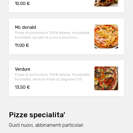
(1,9)
10.00 €
Mc donald
Polpa di pomodoro 100% italiana, mozzarella
fiordilatte, wurstel di pollo e tacchino,
patatine fritte (1,2,6,7,9)
11.00 €
Verdure
Polpa di pomodoro 100% italiana, mozzarella
fiordilatte, verdure miste di stagione (1,9)
13.50 €
Pizze specialita'
Gusti nuovi, abbinamenti particolari