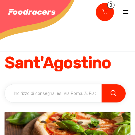
0
Sant'Agostino