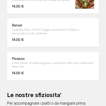
prosciutto crudo di parma, bufala campana
Dop (1.9)
14.00 €
Renoir
Casatella Dop, olive di Taggia, pomodoro ciliegino,
prosciutto Crudo di Parma
14.00 €
Picasso
Cotto Brace, burrata pugliese, pomodori semi dry, melanzane
fritte (1.9)
14.00 €
Le nostre sfiziosita'
Per accompagnare i piatti o da mangiare prima