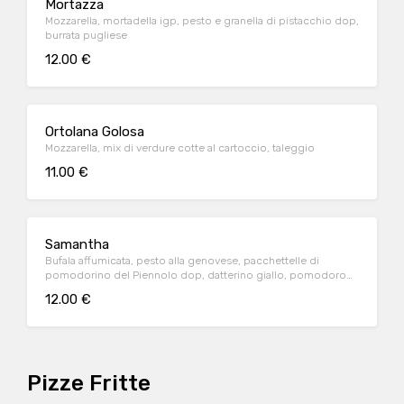
Mortazza
Mozzarella, mortadella igp, pesto e granella di pistacchio dop,
burrata pugliese
12.00 €
Ortolana Golosa
Mozzarella, mix di verdure cotte al cartoccio, taleggio
11.00 €
Samantha
Bufala affumicata, pesto alla genovese, pacchettelle di
pomodorino del Piennolo dop, datterino giallo, pomodoro
corbarino, ricotta affumicata, pepe
12.00 €
Pizze Fritte