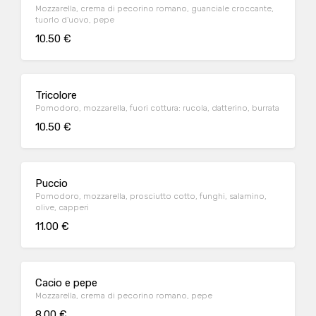
Mozzarella, crema di pecorino romano, guanciale croccante,
tuorlo d'uovo, pepe
10.50 €
Tricolore
Pomodoro, mozzarella, fuori cottura: rucola, datterino, burrata
10.50 €
Puccio
Pomodoro, mozzarella, prosciutto cotto, funghi, salamino,
olive, capperi
11.00 €
Cacio e pepe
Mozzarella, crema di pecorino romano, pepe
8.00 €