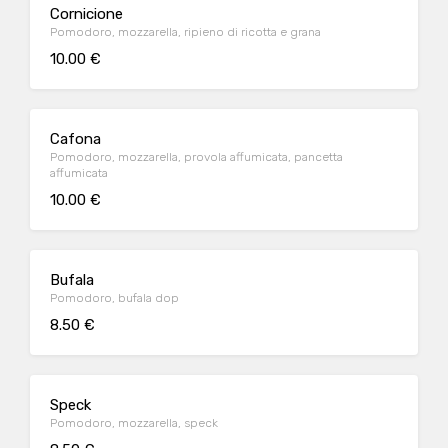
Cornicione
Pomodoro, mozzarella, ripieno di ricotta e grana
10.00 €
Cafona
Pomodoro, mozzarella, provola affumicata, pancetta
affumicata
10.00 €
Bufala
Pomodoro, bufala dop
8.50 €
Speck
Pomodoro, mozzarella, speck