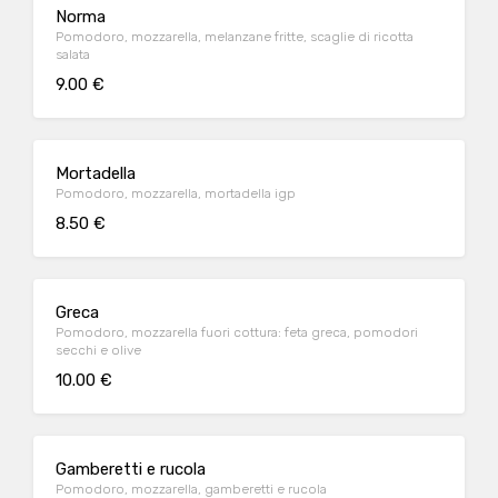
Norma
Pomodoro, mozzarella, melanzane fritte, scaglie di ricotta
salata
9.00 €
Mortadella
Pomodoro, mozzarella, mortadella igp
8.50 €
Greca
Pomodoro, mozzarella fuori cottura: feta greca, pomodori
secchi e olive
10.00 €
Gamberetti e rucola
Pomodoro, mozzarella, gamberetti e rucola