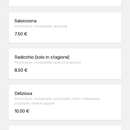
Salsicciona
Pomodoro, mozzarella, salsiccia
7.50 €
Radicchio (solo in stagione)
Pomodoro, mozzarella, radicchio tardivo
8.50 €
Deliziosa
Pomodoro, mozzarella, prosciutto cotto, melanzane,
zucchine, olive e capperi
10.00 €