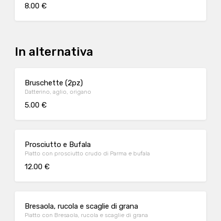
8.00 €
In alternativa
Bruschette (2pz)
Datterino, aglio, origano
5.00 €
Prosciutto e Bufala
Piatto con prosciutto crudo di Parma e bufala
12.00 €
Bresaola, rucola e scaglie di grana
Piatto con Bresaola, rucola e scaglie di grana