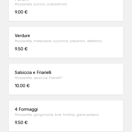
Mozzarella, porcini, prezzemolo
9.00 €
Verdure
Mozzarella, melanzane, zucchine, peperoni, datterino
9.50 €
Salsiccia e Friarielli
Mozzarella, salsiccia, friarielli*
10.00 €
4 Formaggi
Mozzarella, gorgonzola, brie, fontina, grana padano
9.50 €