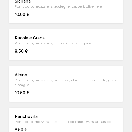
Siciliana
Pomodoro, mozzarella, acciughe, capperi, olive nere
10.00 €
Rucola e Grana
Pomodoro, mozzarella, rucola e grana di grana
8.50 €
Alpina
Pomodoro, mozzarella, sopressa, chiodini, prezzemolo, grana
a scaglie
10.50 €
Panchovilla
Pomodoro, mozzarella, salamino piccante, wurstel, salsiccia
9.50 €