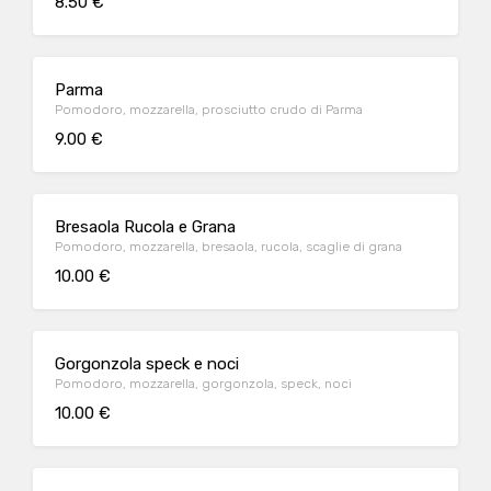
8.50 €
Parma
Pomodoro, mozzarella, prosciutto crudo di Parma
9.00 €
Bresaola Rucola e Grana
Pomodoro, mozzarella, bresaola, rucola, scaglie di grana
10.00 €
Gorgonzola speck e noci
Pomodoro, mozzarella, gorgonzola, speck, noci
10.00 €