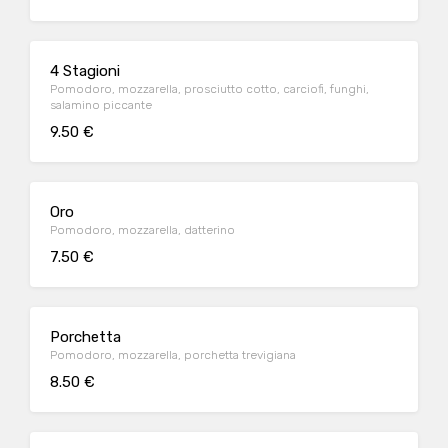
4 Stagioni
Pomodoro, mozzarella, prosciutto cotto, carciofi, funghi,
salamino piccante
9.50 €
Oro
Pomodoro, mozzarella, datterino
7.50 €
Porchetta
Pomodoro, mozzarella, porchetta trevigiana
8.50 €