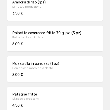
Arancini di riso (1pz)
Di nostra produzione
3.50 €
Polpette caserecce fritte 70 g. pz. (3 pz)
Polpette di carni miste
6.00 €
Mozzarella in carrozza (1 pz)
Con ripieno morbido e filante
3.00 €
Patatine fritte
Sfiziose e croccanti
4.50 €