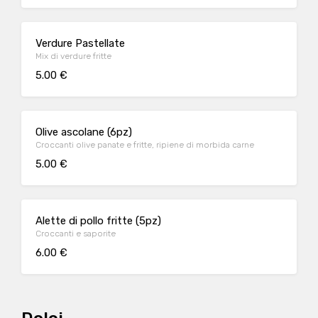
Verdure Pastellate
Mix di verdure fritte
5.00 €
Olive ascolane (6pz)
Croccanti olive panate e fritte, ripiene di morbida carne
5.00 €
Alette di pollo fritte (5pz)
Croccanti e saporite
6.00 €