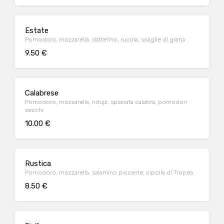
Estate
Pomodoro, mozzarella, datterino, rucola, scaglie di grana
9.50 €
Calabrese
Pomodoro, mozzarella, nduja, spianata calabra, pomodori
secchi
10.00 €
Rustica
Pomodoro, mozzarella, salamino piccante, cipolla di Tropea
8.50 €