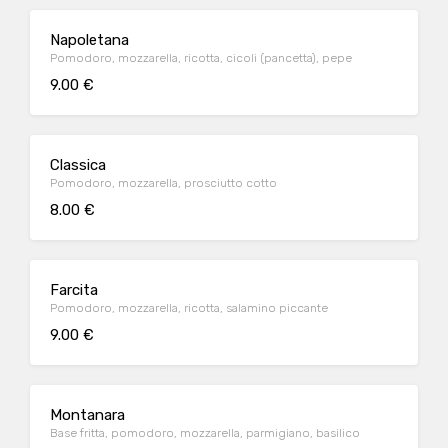
Napoletana
Pomodoro, mozzarella, ricotta, cicoli (pancetta), pepe
9.00 €
Classica
Pomodoro, mozzarella, prosciutto cotto
8.00 €
Farcita
Pomodoro, mozzarella, ricotta, salamino piccante
9.00 €
Montanara
Base fritta, pomodoro, mozzarella, parmigiano, basilico