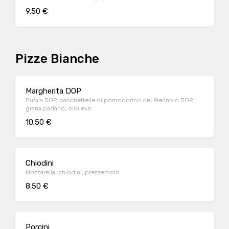
9.50 €
Pizze Bianche
Margherita DOP
Bufala DOP, pacchettelle di pomodorino del Piennolo DOP,
grana padano, olio evo
10.50 €
Chiodini
Mozzarella, chiodini, prezzemolo
8.50 €
Porcini