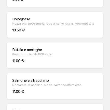
Bolognese
Mozzarella, besciamella, ragù di carne, grana, noce moscata
10.50 €
Bufala e acciughe
Pomodoro, bufala DOP e alici
11.00 €
Salmone e stracchino
Mozzarella, stracchino, rucola, salmone affumicato
11.00 €