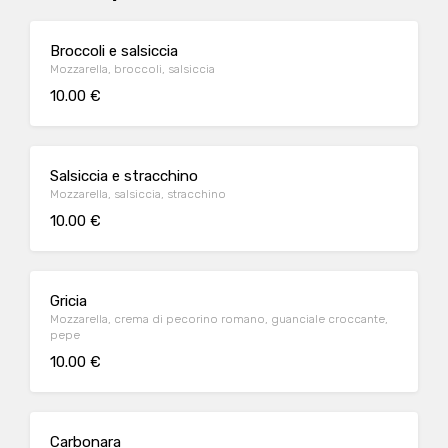
Broccoli e salsiccia
Mozzarella, broccoli, salsiccia
10.00 €
Salsiccia e stracchino
Mozzarella, salsiccia, stracchino
10.00 €
Gricia
Mozzarella, crema di pecorino romano, guanciale croccante,
pepe
10.00 €
Carbonara