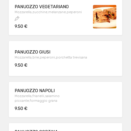
PANUOZZO VEGETARIANO
Mozzarella,zucchine,melanzane,peperoni
9.50 €
PANUOZZO GIUSI
Mozzarella,brie,peperoni,porchetta trevisana
9.50 €
PANUOZZO NAPOLI
Mozzarella,friarielli,salamino
piccante,formaggio grana
9.50 €