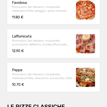
Favolosa
Pomodoro San Marzano, mozzarella,
melanzane fritte, taleggio, speck tirolese
11.80 €
L’affumicata
Pomodoro San Marzano, mozzarella,
pomodorini datterino, burrata affumicata,
pancetta arrotolata
12.90 €
Peppe
Pomodoro San Marzano, mozzarella,
melanzane fritte, stracchino, prosciutto cotto
10.70 €
LE PIZZE CLASSICHE