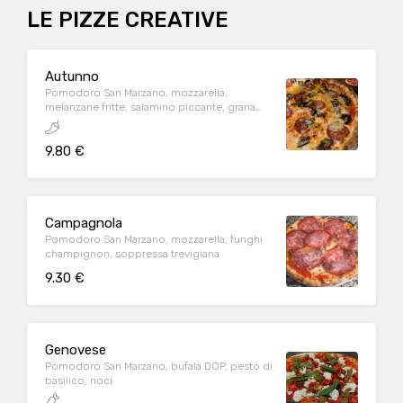
LE PIZZE CREATIVE
Autunno
Pomodoro San Marzano, mozzarella,
melanzane fritte, salamino piccante, grana
padano
9.80 €
Campagnola
Pomodoro San Marzano, mozzarella, funghi
champignon, soppressa trevigiana
9.30 €
Genovese
Pomodoro San Marzano, bufala DOP, pesto di
basilico, noci