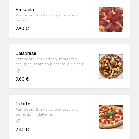
Bresaola
Pomodoro San Marzano, mozzarella,
bresaola
7.90 €
Calabrese
Pomodoro San Marzano, mozzarella,
acciughe, salamino piccante, olive nere
9.80 €
Estate
Pomodoro San Marzano, mozzarella,
pomodorini datterino
7.40 €