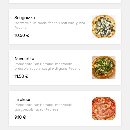
Scugnizza
Mozzarella, salsiccia, friarielli sott'olio, grana
Padano
10.50 €
Nuvoletta
Pomodoro San Marzano, mozzarella,
bresaola, rucola, scaglie di grana Padano
11.50 €
Tirolese
Pomodoro San Marzano, mozzarella,
gorgonzola, speck tirolese
9.10 €