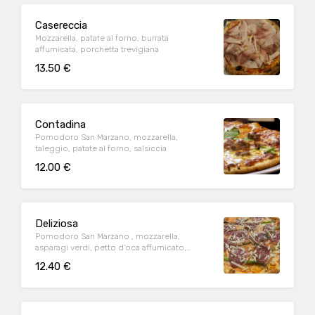
Casereccia
Mozzarella, patate al forno, burrata
affumicata, porchetta trevigiana
13.50 €
Contadina
Pomodoro San Marzano, mozzarella,
taleggio, patate al forno, salsiccia
12.00 €
Deliziosa
Pomodoro San Marzano , mozzarella,
asparagi verdi, petto d’oca affumicato,
scaglie di grana padano
12.40 €