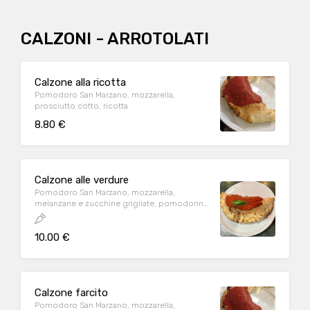
CALZONI - ARROTOLATI
Calzone alla ricotta
Pomodoro San Marzano, mozzarella,
prosciutto cotto, ricotta
8.80 €
Calzone alle verdure
Pomodoro San Marzano, mozzarella,
melanzane e zucchine grigliate, pomodorini
datterino
10.00 €
Calzone farcito
Pomodoro San Marzano, mozzarella,