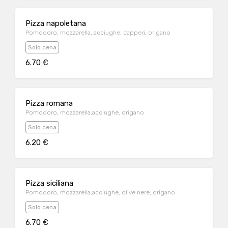
Pizza napoletana
Pomodoro, mozzarella, acciughe, capperi, origano
Solo cena
6.70 €
Pizza romana
Pomodoro, mozzarella,acciughe, origano
Solo cena
6.20 €
Pizza siciliana
Pomodoro, mozzarella,acciughe, olive nere, origano
Solo cena
6.70 €