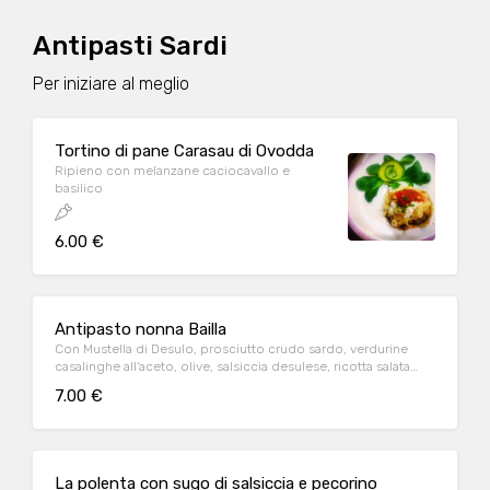
Antipasti Sardi
Per iniziare al meglio
Tortino di pane Carasau di Ovodda
Ripieno con melanzane caciocavallo e
basilico
6.00 €
Antipasto nonna Bailla
Con Mustella di Desulo, prosciutto crudo sardo, verdurine
casalinghe all'aceto, olive, salsiccia desulese, ricotta salata
con miele
7.00 €
La polenta con sugo di salsiccia e pecorino