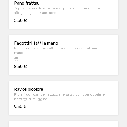
Pane frattau
Zuppa di strati di pane carasau pomodoro pecorino e uovo
affogato. glutine latte uova
5.50 €
Fagottini fatti a mano
Ripieni con scamorza affumicata e melanzane al burro e
mandorle
8.50 €
Ravioli bicolore
Ripieni con gamberi e zucchine saltati con pomodorini e
bottarga di muggine
9.50 €