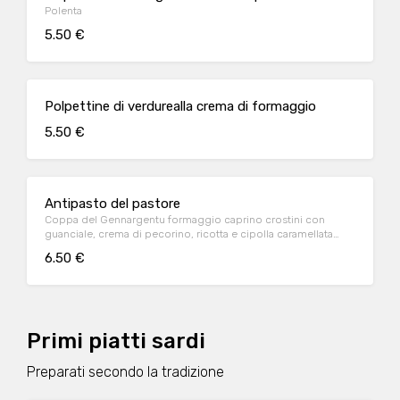
Polenta
5.50 €
Polpettine di verdurealla crema di formaggio
5.50 €
Antipasto del pastore
Coppa del Gennargentu formaggio caprino crostini con
guanciale, crema di pecorino, ricotta e cipolla caramellata
glutine latte
6.50 €
Primi piatti sardi
Preparati secondo la tradizione