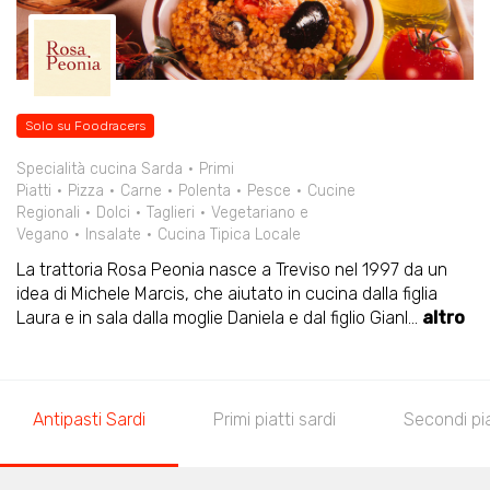
Solo su Foodracers
Specialità cucina Sarda
Primi
Piatti
Pizza
Carne
Polenta
Pesce
Cucine
Regionali
Dolci
Taglieri
Vegetariano e
Vegano
Insalate
Cucina Tipica Locale
La trattoria Rosa Peonia nasce a Treviso nel 1997 da un
idea di Michele Marcis, che aiutato in cucina dalla figlia
Laura e in sala dalla moglie Daniela e dal figlio Gianl
...
altro
Antipasti Sardi
Primi piatti sardi
Secondi pia