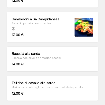
12.00 €
Gamberoni a Sa Campidanese
Saltati in padella con zucchine
13.00 €
Baccalà alla sarda
Baccalà con olive e pomodori secchi
14.00 €
Fettine di cavallo alla sarda
Marinate con olio aglio e prezzemolo saltate in padella
12.00 €