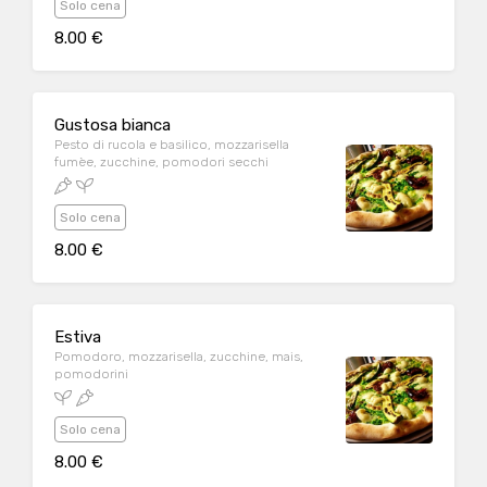
Solo cena
8.00 €
Gustosa bianca
Pesto di rucola e basilico, mozzarisella
fumèe, zucchine, pomodori secchi
Solo cena
8.00 €
Estiva
Pomodoro, mozzarisella, zucchine, mais,
pomodorini
Solo cena
8.00 €