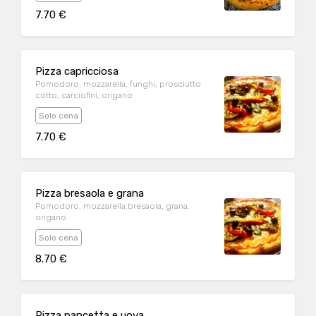
7.70 €
Pizza capricciosa
Pomodoro, mozzarella, funghi, prosciutto
cotto, carciofini, origano
Solo cena
7.70 €
Pizza bresaola e grana
Pomodoro, mozzarella,bresaola, grana,
origano
Solo cena
8.70 €
Pizza pancetta e uova