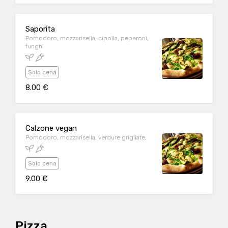
Saporita
Pomodoro, mozzarisella, cipolla, peperoni,
funghi
Solo cena
8.00 €
Calzone vegan
Pomodoro, mozzarisella, verdure grigliate,
Solo cena
9.00 €
Pizza