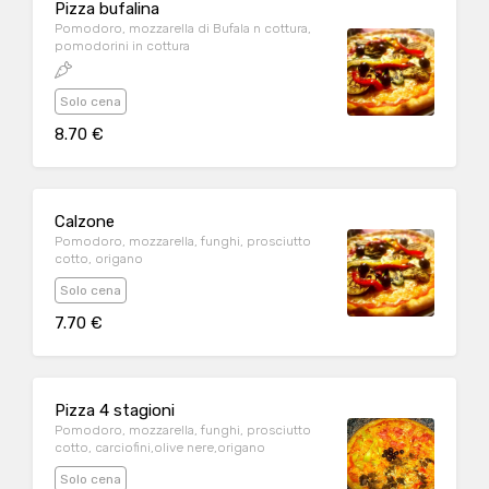
Pizza bufalina
Pomodoro, mozzarella di Bufala n cottura,
pomodorini in cottura
Solo cena
8.70 €
Calzone
Pomodoro, mozzarella, funghi, prosciutto
cotto, origano
Solo cena
7.70 €
Pizza 4 stagioni
Pomodoro, mozzarella, funghi, prosciutto
cotto, carciofini,olive nere,origano
Solo cena