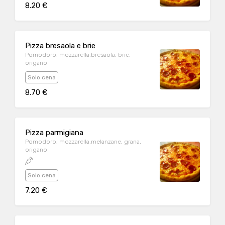
8.20 €
Pizza bresaola e brie
Pomodoro, mozzarella,bresaola, brie,
origano
Solo cena
8.70 €
Pizza parmigiana
Pomodoro, mozzarella,melanzane, grana,
origano
Solo cena
7.20 €