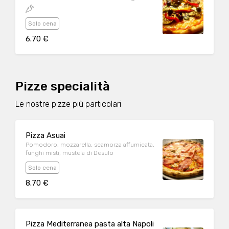
Solo cena
6.70 €
Pizze specialità
Le nostre pizze più particolari
Pizza Asuai
Pomodoro, mozzarella, scamorza affumicata,
funghi misti, mustela di Desulo
Solo cena
8.70 €
Pizza Mediterranea pasta alta Napoli