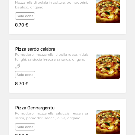
Mozzarella di bufala in cottura, pomodorini,
basilico, origano
Solo cena
8.70 €
Pizza sardo calabra
Pomodoro, mozzarella, cipolla rossa, n'duja,
funghi, salsiccia fresca a sa sarda, origano
Solo cena
8.70 €
Pizza Gennargentu
Pomodoro, mozzarella, salsiccia fresca a sa
sarda, pomodori secchi, olive, origano
Solo cena