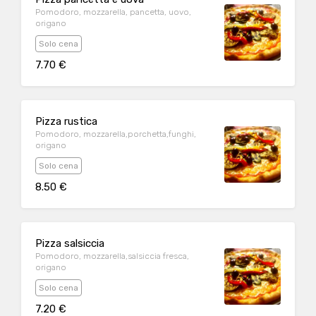
Pomodoro, mozzarella, pancetta, uovo,
origano
Solo cena
7.70 €
Pizza rustica
Pomodoro, mozzarella,porchetta,funghi,
origano
Solo cena
8.50 €
Pizza salsiccia
Pomodoro, mozzarella,salsiccia fresca,
origano
Solo cena
7.20 €