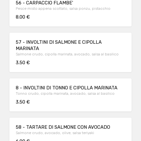
56 - CARPACCIO FLAMBE'
Pesce misto appena scottato, salsa ponzu, pistacchio
8.00 €
57 - INVOLTINI DI SALMONE E CIPOLLA
MARINATA
Salmone crudo, cipolla marinata, avocado, salsa al basilico
3.50 €
8 - INVOLTINI DI TONNO E CIPOLLA MARINATA
Tonno crudo, cipolla marinata, avocado, salsa al basilico
3.50 €
58 - TARTARE DI SALMONE CON AVOCADO
Salmone crudo, avocado, olive, salsa teriyaki