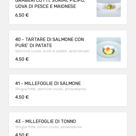
GAMBERI COTTI, SURIMI, PILIPO,
UOVA DI PESCE E MAIONESE
6.50 €
40 - TARTARE DI SALMONE CON
PURE' DI PATATE
Salmone crudo, puré di patate, salsa teriyaki
4.50 €
41 - MILLEFOGLIE DI SALMONE
Sfoglia fritta, salmone crudo, philadelphia
4.50 €
43 - MILLEFOGLIE DI TONNO
Sfoglia fritta, tonno crudo, philadelphia
4.50 €