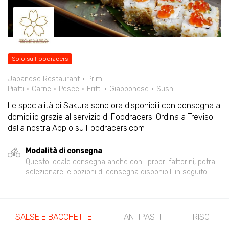
Solo su Foodracers
Japanese Restaurant
Primi
Piatti
Carne
Pesce
Fritti
Giapponese
Sushi
Le specialità di Sakura sono ora disponibili con consegna a
domicilio grazie al servizio di Foodracers. Ordina a Treviso
dalla nostra App o su Foodracers.com
Modalità di consegna
Questo locale consegna anche con i propri fattorini, potrai
selezionare le opzioni di consegna disponibili in seguito.
SALSE E BACCHETTE
ANTIPASTI
RISO