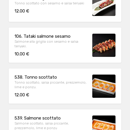
Tonno scottato con sesamo e salsa teriyaki
12.00 €
106. Tataki salmone sesamo
Salmone alla griglia con sesamo e salsa
teriyaki.
10.00 €
538. Tonno scottato
Tonno scottato, salsa piccante, prezzemolo,
lime e ponzu.
12.00 €
539. Salmone scottato
Salmone scottato, salsa piccante,
prezzemolo, lime e ponzu