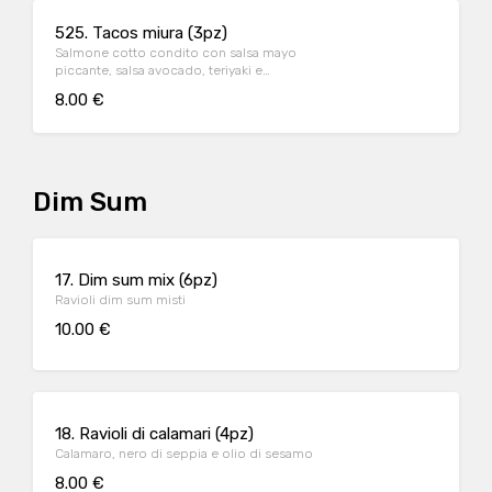
525. Tacos miura (3pz)
Salmone cotto condito con salsa mayo
piccante, salsa avocado, teriyaki e
pomodoro.
8.00 €
Dim Sum
17. Dim sum mix (6pz)
Ravioli dim sum misti
10.00 €
18. Ravioli di calamari (4pz)
Calamaro, nero di seppia e olio di sesamo
8.00 €