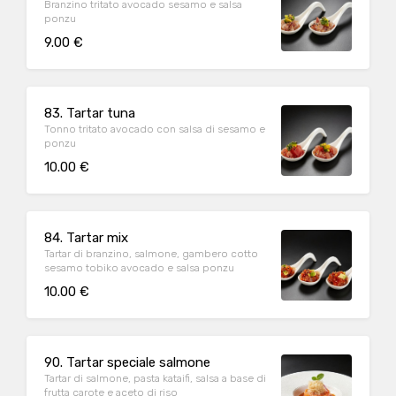
Branzino tritato avocado sesamo e salsa
ponzu
9.00 €
83. Tartar tuna
Tonno tritato avocado con salsa di sesamo e
ponzu
10.00 €
84. Tartar mix
Tartar di branzino, salmone, gambero cotto
sesamo tobiko avocado e salsa ponzu
10.00 €
90. Tartar speciale salmone
Tartar di salmone, pasta kataifi, salsa a base di
frutta carote e aceto di riso