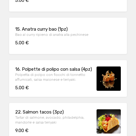
5.00 €
15. Anatra curry bao (1pz)
Bao al curry ripieno di anatra alla pechinese
5.00 €
16. Polpette di polipo con salsa (4pz)
Polpetta di polpo con fiocchi di tonnetto
affumicati, salsa maionese e teriyaki.
5.00 €
22. Salmon tacos (3pz)
Tartar di salmone, avocado, philadelphia,
mandorle e salsa teriyaki
9.00 €