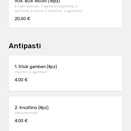
904. BOX NIGIRI (16pz)
4 nigiri speciali, 2 gamberi argentina, 2
salmone, 2 tonno, 2 branzino, 2 gambero
cotto e 2 polpo
20.00 €
Antipasti
1. Stick gamberi (4pz)
Involtini di gamberi*
4.00 €
2. Involtino (4pz)
Verdure miste
4.00 €