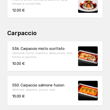
teriyaki e rucola fritta.
12.00 €
Carpaccio
536. Carpaccio misto scottato
Salmone, tonno, branzino, salsa ponzu, olio,
tobiko e cipollina
10.00 €
550. Carpaccio salmone fusion
Salmone, jalapeno, ponzu, soia
10.00 €