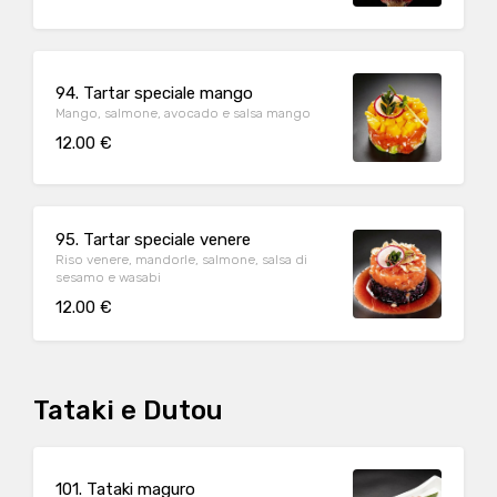
94. Tartar speciale mango
Mango, salmone, avocado e salsa mango
12.00 €
95. Tartar speciale venere
Riso venere, mandorle, salmone, salsa di
sesamo e wasabi
12.00 €
Tataki e Dutou
101. Tataki maguro