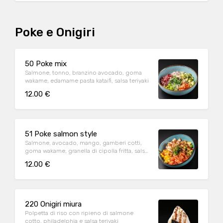
Poke e Onigiri
50 Poke mix
Salmone, tonno, branzino avocado, goma
wakame, edamame pasta kataifi, salsa teriyaki
12.00 €
51 Poke salmon style
Salmone, avocado, mango, gamberi cotti,
goma wakame, granella di cipolla fritta, salsa
teriyaki, salsa mango
12.00 €
220 Onigiri miura
Polpetta di riso con ripieno di salmone
cotto, philadelphia e salsa teriyaki