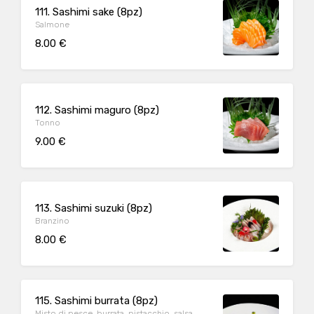
111. Sashimi sake (8pz)
Salmone
8.00 €
112. Sashimi maguro (8pz)
Tonno
9.00 €
113. Sashimi suzuki (8pz)
Branzino
8.00 €
115. Sashimi burrata (8pz)
Misto di pesce, burrata, pistacchio, salsa