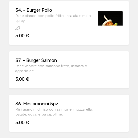
34. - Burger Pollo
Pane bianco con pollo fritto, insalata e maio
spicy
5.00 €
37. - Burger Salmon
Pane vapore con salmone fritto, insalata e
agrodolce
5.00 €
36. Mini arancini 5pz
Mini arancini di riso con salmone, mozzarella,
patate, uova, erba cipolline.
5.00 €