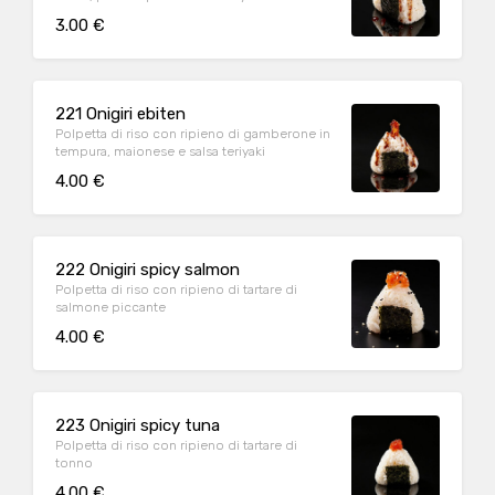
3.00 €
221 Onigiri ebiten
Polpetta di riso con ripieno di gamberone in
tempura, maionese e salsa teriyaki
4.00 €
222 Onigiri spicy salmon
Polpetta di riso con ripieno di tartare di
salmone piccante
4.00 €
223 Onigiri spicy tuna
Polpetta di riso con ripieno di tartare di
tonno
4.00 €