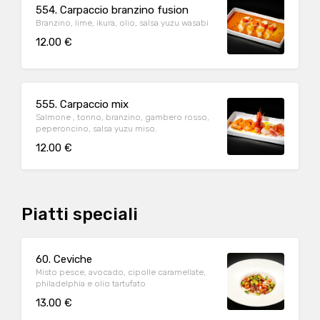
554. Carpaccio branzino fusion
Branzino, lime, ikura, olio, salsa yuzu wasabi
12.00 €
555. Carpaccio mix
Salmone , tonno, branzino, gambero rosso,
peperoncino, salsa yuzu miso.
12.00 €
Piatti speciali
60. Ceviche
Misto pesce, avocado, cipolle caramellate,
philadelphia e olio tartufato
13.00 €