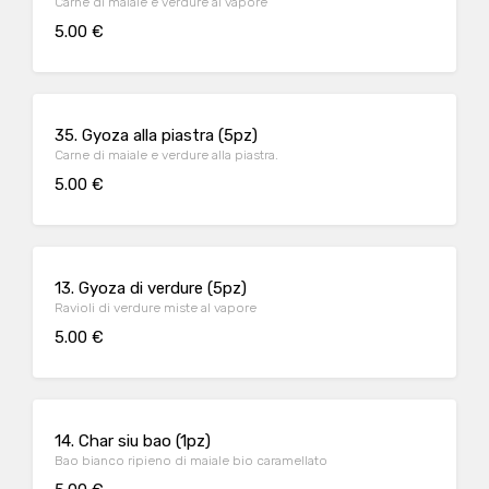
Carne di maiale e verdure al vapore
5.00 €
35. Gyoza alla piastra (5pz)
Carne di maiale e verdure alla piastra.
5.00 €
13. Gyoza di verdure (5pz)
Ravioli di verdure miste al vapore
5.00 €
14. Char siu bao (1pz)
Bao bianco ripieno di maiale bio caramellato