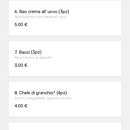
6. Bao crema all' uovo (3pz)
Pane bianco con crema all' uovo
5.00 €
7. Baozi (3pz)
Pane bianco al vapore*
3.00 €
8. Chele di granchio* (4pz)
Surimi, pangrattato, granchio e olio
4.00 €