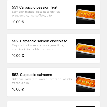
551. Carpaccio passion fruit
Salmone, mango, salsa passion fruit,
prezzemolo, riso soffiato, olio
10.00 €
552. Carpaccio salmon cioccolato
Carpaccio di salmone. salsa yuzu, lime,
scaglie di cioccolato fondente.
10.00 €
553. Carpaccio salmome
Salmone, salsa yuzu wasabi. avocado, wasabi
fresco e olio.
10.00 €