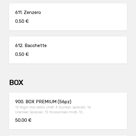
611. Zenzero
0.50 €
612. Bacchette
0.50 €
BOX
900. BOX PREMIUM (56pz)
12 Nigiri mix dello chef, 4 Gunkan speciali, 16
Uramaki Speciali, 12 Hossomaki misti, 12
sashimi misti. (Immagine illustrativo, i gusti
50.00 €
possono variare)