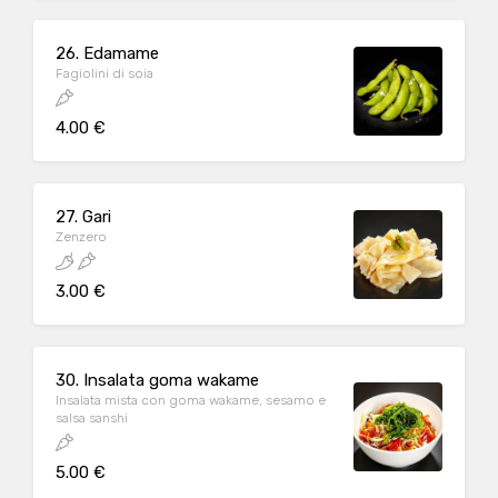
26. Edamame
Fagiolini di soia
4.00 €
27. Gari
Zenzero
3.00 €
30. Insalata goma wakame
Insalata mista con goma wakame, sesamo e
salsa sanshi
5.00 €