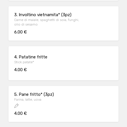
3. Involtino vietnamita* (3pz)
Carne di maiale, spaghetti di soia, funghi,
olio di sesamo
6.00 €
4. Patatine fritte
Stick patate*
4.00 €
5. Pane fritto* (3pz)
Farina, latte, uova
4.00 €