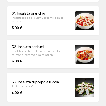
31. Insalata granchio
Insalata polpa di surimi, sesamo e salsa
sanshi*
5.00 €
32. Insalata sashimi
Insalata con fette di branzino, gamberi,
salmone, sesamo e salsa sanshi*
6.00 €
33. Insalata di polipo e rucola
Polipo e rucola*
6.00 €