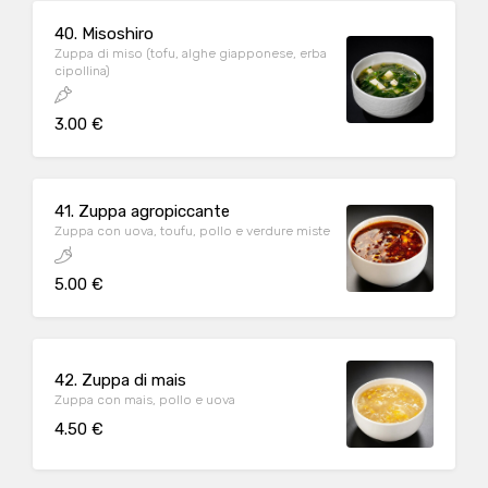
40. Misoshiro
Zuppa di miso (tofu, alghe giapponese, erba
cipollina)
3.00 €
41. Zuppa agropiccante
Zuppa con uova, toufu, pollo e verdure miste
5.00 €
42. Zuppa di mais
Zuppa con mais, pollo e uova
4.50 €