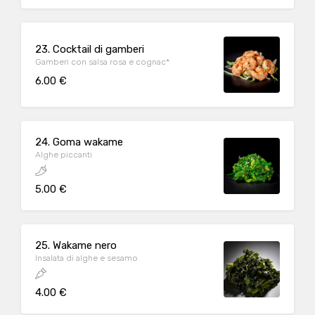
23. Cocktail di gamberi
Gamberi con salsa rosa e cognac*
6.00 €
24. Goma wakame
Alghe piccanti
5.00 €
25. Wakame nero
Insalata di alghe e sesamo
4.00 €