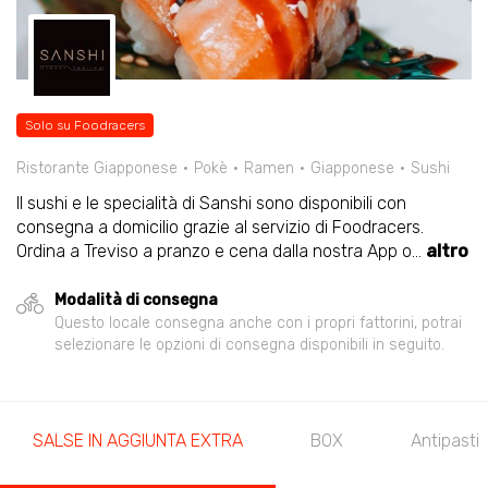
Solo su Foodracers
Ristorante Giapponese
Pokè
Ramen
Giapponese
Sushi
Il sushi e le specialità di Sanshi sono disponibili con
consegna a domicilio grazie al servizio di Foodracers.
Ordina a Treviso a pranzo e cena dalla nostra App o
...
altro
Modalità di consegna
Questo locale consegna anche con i propri fattorini, potrai
selezionare le opzioni di consegna disponibili in seguito.
SALSE IN AGGIUNTA EXTRA
BOX
Antipasti