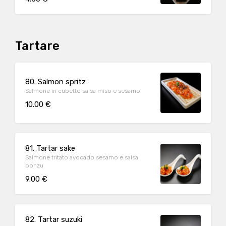
Tartare
80. Salmon spritz
Salmone in cubetto salsa miso e sesamo
10.00 €
81. Tartar sake
Salmone tritato avocado sesamo e salsa
ponzu
9.00 €
82. Tartar suzuki