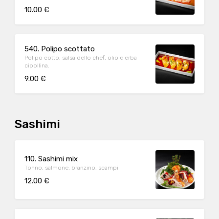
10.00 €
540. Polipo scottato
Polipo cotto, salsa dello chef, olio e erba
cipollina.
9.00 €
Sashimi
110. Sashimi mix
Tonno, salmone, branzino, scampi
12.00 €