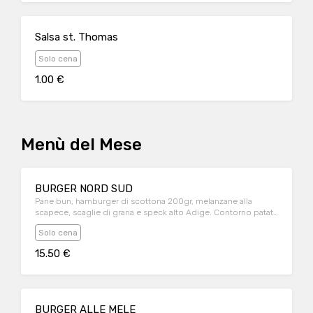
Salsa st. Thomas
Solo cena
1.00 €
Menù del Mese
BURGER NORD SUD
Pane bun, hamburger di scottona 200gr, melanzane alla
scapece, scaglie di grana e speck alto Adige. Contorno patate
fritte
Solo cena
15.50 €
BURGER ALLE MELE