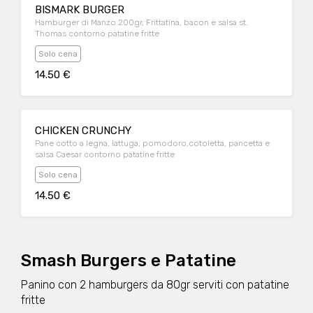
BISMARK BURGER
Hamburger di Manzo 200gr, Frittatina, bacon e salsa st.
Thomas contorno patatine fritte
Solo cena
14.50 €
CHICKEN CRUNCHY
Pane cotto a legna, lattuga, pomodoro,cotoletta, pancetta e
salsa Caesar contorno patatine fritte
Solo cena
14.50 €
Smash Burgers e Patatine
Panino con 2 hamburgers da 80gr serviti con patatine
fritte