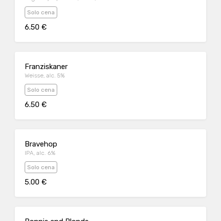
Solo cena
6.50 €
Franziskaner
Weisse, alc. 5%
Solo cena
6.50 €
Bravehop
IPA, alc. 6%
Solo cena
5.00 €