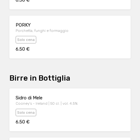
6.50 €
PORKY
Porchetta, funghi e formaggio
Solo cena
6.50 €
Birre in Bottiglia
Sidro di Mele
Cooney's - Ireland | 50 cl. | vol. 4.5%
Solo cena
6.50 €