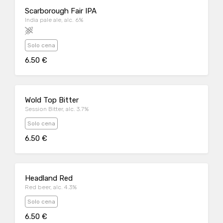
Scarborough Fair IPA
India pale ale, alc. 6%
Solo cena
6.50 €
Wold Top Bitter
Session Bitter, alc. 3.7%
Solo cena
6.50 €
Headland Red
Red beer, alc. 4.3%
Solo cena
6.50 €