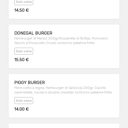
Solo cena
14.50 €
DONEGAL BURGER
Hamburger di Manzo 200gr,Mozzarella di Bufala, Pomodori
Secchi e Prosciutto Crudo contorno patatine fritte
Solo cena
15.50 €
PIGGY BURGER
Pane cotto a legna, Hamburger di Salsiccia 200gr, Cipolla
caramellata, rucola e double cheddar contorno patatine fritte
Solo cena
14.00 €