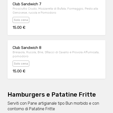
Club Sandwich 7
Prosciutto Crudo, Mozzarella di Bufala, Formaggio, Pesto alla
Genovese, rucola e Pomodoro
Solo cena
15.00 €
Club Sandwich 8
Bresaola, Rucola, Brie, Sfilacci di Cavallo e Provola Affumicata,
pomodoro
Solo cena
15.00 €
Hamburgers e Patatine Fritte
Serviti con Pane artigianale tipo Bun morbido e con
contorno di Patatine Fritte