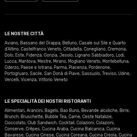
LE NOSTRE CITTÀ
Aviano
,
Bassano del Grappa
,
Belluno
,
Casale sul Sile e Quarto
d'Altino
,
Castelfranco Veneto
,
Cittadella
,
Conegliano
,
Cremona
,
Dolo
,
Este
,
Fidenza
,
Gorizia
,
Jesolo
,
Lignano Sabbiadoro
,
Lodi
,
Lucca
,
Mantova
,
Mestre
,
Mirano
,
Mogliano Veneto
,
Montebelluna
,
Oderzo
,
Paese e Istrana
,
Parma
,
Piacenza
,
Pordenone
,
Portogruaro
,
Sacile
,
San Donà di Piave
,
Sassuolo
,
Treviso
,
Udine
,
Vercelli
,
Vicenza
,
Vittorio Veneto
LE SPECIALITÀ DEI NOSTRI RISTORANTI
Alimentari
,
Arancini
,
Bagels
,
Bao Buns
,
Bevande alcoliche
,
Birre
,
Brunch
,
Bruschette
,
Bubble Tea
,
Carne
,
Ceste Natalizie
,
Cioccolato
,
Club Sandwich
,
Cocktail
,
Colazioni
,
Colazioni
,
Conserve
,
Crêpes
,
Cucina Araba
,
Cucina Balcanica
,
Cucina
Bavarese
,
Cucina Cinese
,
Cucina Coreana
,
Cucina Creola
,
Cucina