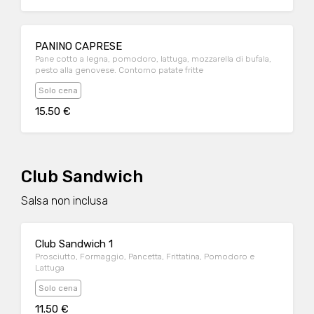
PANINO CAPRESE
Pane cotto a legna, pomodoro, lattuga, mozzarella di bufala,
pesto alla genovese. Contorno patate fritte
Solo cena
15.50 €
Club Sandwich
Salsa non inclusa
Club Sandwich 1
Prosciutto, Formaggio, Pancetta, Frittatina, Pomodoro e
Lattuga
Solo cena
11.50 €