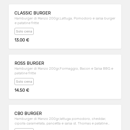
CLASSIC BURGER
Hamburger di Manzo 200gr,Lattuga, Pomodoro e salsa burger
e patatine fritte
Solo cena
13.00 €
ROSS BURGER
Hamburger di Manzo 200gr,Formaggio, Bacon e Salsa BBQ.e
patatine fritte
Solo cena
14.50 €
CBO BURGER
Hamburger di Manzo 200gr,lattuga pomodoro, cheddar,
cipolla caramellata, pancetta e salsa st. Thomas e patatine
fritte