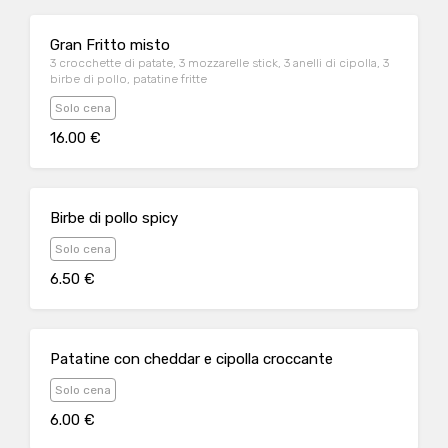
Gran Fritto misto
3 crocchette di patate, 3 mozzarelle stick, 3 anelli di cipolla, 3
birbe di pollo, patatine fritte
Solo cena
16.00 €
Birbe di pollo spicy
Solo cena
6.50 €
Patatine con cheddar e cipolla croccante
Solo cena
6.00 €