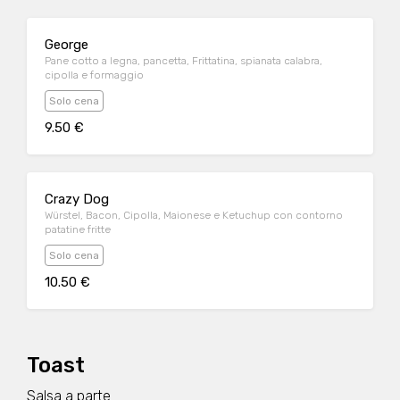
George
Pane cotto a legna, pancetta, Frittatina, spianata calabra,
cipolla e formaggio
Solo cena
9.50 €
Crazy Dog
Würstel, Bacon, Cipolla, Maionese e Ketuchup con contorno
patatine fritte
Solo cena
10.50 €
Toast
Salsa a parte