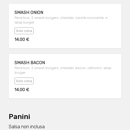
SMASH ONION
Pane bun, 2 smash burgers, cheddar, cipolla croccante, e
salsa burger
Solo cena
14.00 €
SMASH BACON
Pane bun, 2 smash burgers, cheddar, bacon, cetriolini, salsa
burger
Solo cena
14.00 €
Panini
Salsa non inclusa