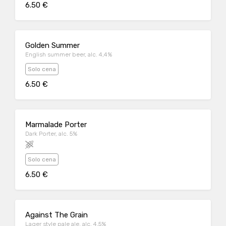
6.50 €
Golden Summer
English summer beer, alc. 4,4%
Solo cena
6.50 €
Marmalade Porter
Dark Porter, alc. 5%
Solo cena
6.50 €
Against The Grain
Lager style pale ale, alc. 4,5%