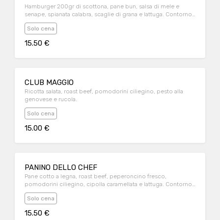
Hamburger 200gr di scottona, pane bun, salsa di mele e
senape, spianata calabra, scaglie di grana e lattuga. Contorno
patate fritte
Solo cena
15.50 €
CLUB MAGGIO
Ricotta salata, roast beef, pomodorini ciliegino, pesto alla
genovese e rucola.
Solo cena
15.00 €
PANINO DELLO CHEF
Pane cotto a legna, roast beef, peperoncino fresco,
pomodorini ciliegino, cipolla caramellata e lattuga. Contorno
patate fritte
Solo cena
15.50 €