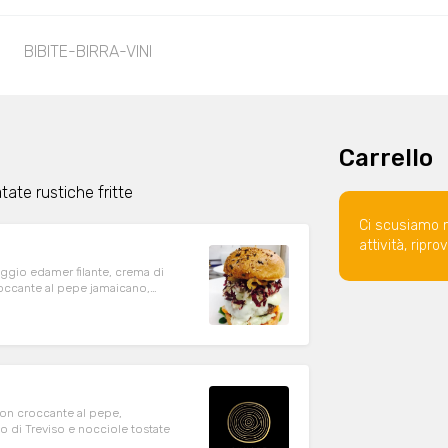
BIBITE-BIRRA-VINI
Carrello
tate rustiche fritte
Ci scusiamo 
attività, ripr
ggio edamer filante, crema di
roccante al pepe jamaicano,
con croccante al pepe,
 di Treviso e nocciole tostate