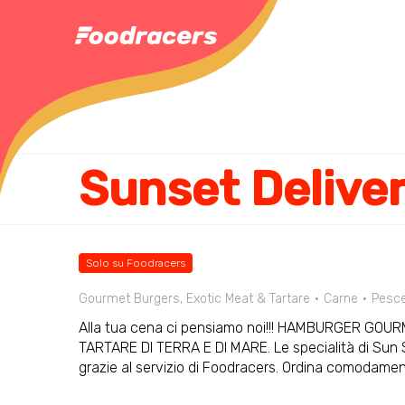
Sunset Delive
Solo su Foodracers
Gourmet Burgers, Exotic Meat & Tartare
Carne
Pesc
Alla tua cena ci pensiamo noi!!! HAMBURGER GOU
TARTARE DI TERRA E DI MARE. Le specialità di Sun S
grazie al servizio di Foodracers. Ordina comodame