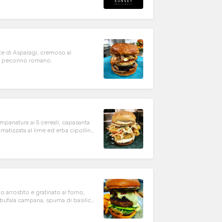
ute di Asparagi, cremoso al
 di pecorino romano.
impanatura ai 5 cereali, capasanta
matizzata al lime ed erba cipollina,
arrostito e gratinato al forno,
bufala campana, spuma di basilico