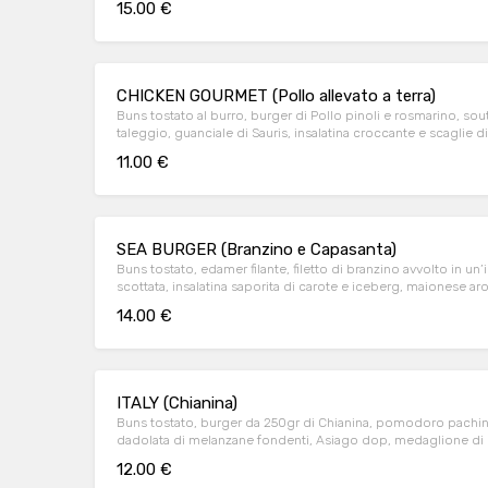
15.00 €
CHICKEN GOURMET (Pollo allevato a terra)
Buns tostato al burro, burger di Pollo pinoli e rosmarino, so
taleggio, guanciale di Sauris, insalatina croccante e scaglie
11.00 €
SEA BURGER (Branzino e Capasanta)
Buns tostato, edamer filante, filetto di branzino avvolto in un’
scottata, insalatina saporita di carote e iceberg, maionese aro
chips al forno e pomodoro pachino.
14.00 €
ITALY (Chianina)
Buns tostato, burger da 250gr di Chianina, pomodoro pachino 
dadolata di melanzane fondenti, Asiago dop, medaglione di 
fresco e scaglie di parmigiano.
12.00 €