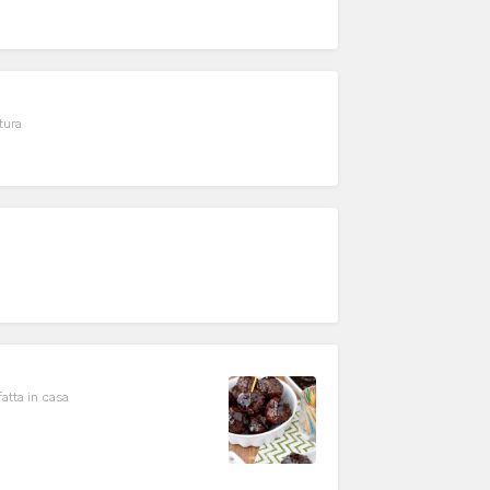
tura
tta in casa