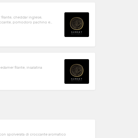
filante, cheddar inglese,
roccante, pomodoro pachino e
damer filante, insalatina
s con spolverata di croccante aromatico