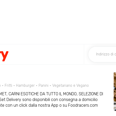
ry
e
Fritti
Hamburger
Panini
Vegetariano e Vegano
RMET, CARNI ESOTICHE DA TUTTO IL MONDO, SELEZIONE DI
et Delivery sono disponibili con consegna a domicilio
nte con un click dalla nostra App o su Foodracers.com