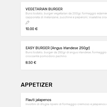
VEGETARIAN BURGER
Buns tostato, burger vegetarian da 200gr, formaggio edamer 
capponata di melanzane, zucchine e peperoni, insalatina c
maionese light.
10.00 €
EASY BURGER (Angus Irlandese 250gr)
Buns tostato, burger da 250gr di angus irlandese, formaggio e
croccante pomodoro pachino
8.50 €
APPETIZER
Flauti jalapenos
Involtini di sfoglia ripieni di formaggio cremoso e jalapeno