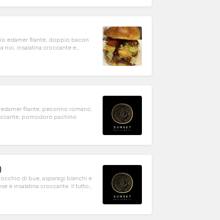
gio edamer filante, doppio bacon
 noi, insalatina croccante e
 edamer filante, pecorino romano,
 croccante, pomodoro pachino
)
 occhio di bue, asparagi bianchi e
e e insalatina croccante. Il tutto