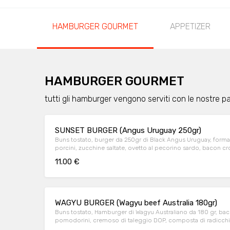
HAMBURGER GOURMET
APPETIZER
HAMBURGER GOURMET
tutti gli hamburger vengono serviti con le nostre pa
SUNSET BURGER (Angus Uruguay 250gr)
Buns tostato, burger da 250gr di Black Angus Uruguay, forma
porcini, zucchine saltate, ovetto al pecorino sardo, bacon c
insalatina croccante, pomodoro pachino.
11.00 €
WAGYU BURGER (Wagyu beef Australia 180gr)
Buns tostato, Hamburger di Wagyu Australiano da 180 gr, ba
pomodorini, cremoso di taleggio DOP, composta di radicchio