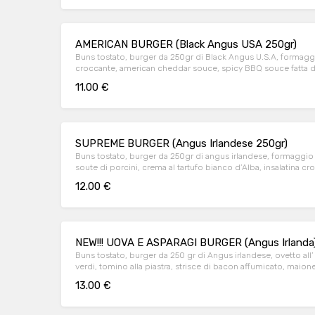
AMERICAN BURGER (Black Angus USA 250gr)
Buns tostato, burger da 250gr di Black Angus U.S.A, formag
croccante, american cheddar souce, spicy BBQ souce fatta da
pomodoro pachino.
11.00 €
SUPREME BURGER (Angus Irlandese 250gr)
Buns tostato, burger da 250gr di angus irlandese, formaggio
soute di porcini, crema al tartufo bianco d’Alba, insalatina
12.00 €
NEW!!! UOVA E ASPARAGI BURGER (Angus Irlanda
Buns tostato, burger da 250 gr di Angus irlandese, ovetto all’
verdi, tomino alla piastra, strisce di bacon affumicato, maiones
accompagnato da patate rustiche fritte
13.00 €