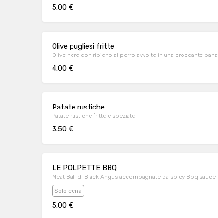
5.00 €
Olive pugliesi fritte
Olive nere con ripieno al porro avvolte in una croccante pana
4.00 €
Patate rustiche
Patate rustiche fritte e speziate
3.50 €
LE POLPETTE BBQ
Meat Ball di Black Angus accompagnate da spicy Bbq sauce fa
Solo cena
5.00 €