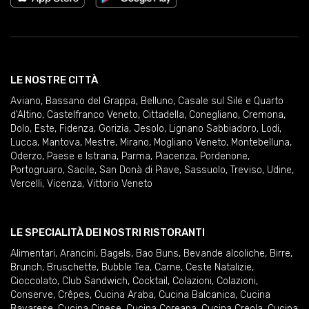
LE NOSTRE CITTÀ
Aviano
,
Bassano del Grappa
,
Belluno
,
Casale sul Sile e Quarto
d'Altino
,
Castelfranco Veneto
,
Cittadella
,
Conegliano
,
Cremona
,
Dolo
,
Este
,
Fidenza
,
Gorizia
,
Jesolo
,
Lignano Sabbiadoro
,
Lodi
,
Lucca
,
Mantova
,
Mestre
,
Mirano
,
Mogliano Veneto
,
Montebelluna
,
Oderzo
,
Paese e Istrana
,
Parma
,
Piacenza
,
Pordenone
,
Portogruaro
,
Sacile
,
San Donà di Piave
,
Sassuolo
,
Treviso
,
Udine
,
Vercelli
,
Vicenza
,
Vittorio Veneto
LE SPECIALITÀ DEI NOSTRI RISTORANTI
Alimentari
,
Arancini
,
Bagels
,
Bao Buns
,
Bevande alcoliche
,
Birre
,
Brunch
,
Bruschette
,
Bubble Tea
,
Carne
,
Ceste Natalizie
,
Cioccolato
,
Club Sandwich
,
Cocktail
,
Colazioni
,
Colazioni
,
Conserve
,
Crêpes
,
Cucina Araba
,
Cucina Balcanica
,
Cucina
Bavarese
,
Cucina Cinese
,
Cucina Coreana
,
Cucina Creola
,
Cucina