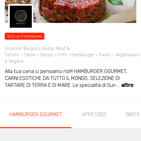
Solo su Foodracers
Gourmet Burgers, Exotic Meat &
Tartare
Carne
Pesce
Fritti
Hamburger
Panini
Vegetariano
e Vegano
Alla tua cena ci pensiamo noi!!! HAMBURGER GOURMET,
CARNI ESOTICHE DA TUTTO IL MONDO, SELEZIONE DI
TARTARE DI TERRA E DI MARE. Le specialità di Sun
...
altro
HAMBURGER GOURMET
APPETIZER
BIBITE