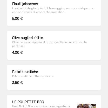
Flauti jalapenos
Involtini di sfoglia ripieni di formaggio cremoso e jalapenos
con spolverata di croccante aromatico
5.00 €
Olive pugliesi fritte
Olive nere con ripieno al porro avvolte in una croccante
panatura
4.00 €
Patate rustiche
Patate rustiche fritte e speziate
3.50 €
LE POLPETTE BBQ
Meat Ball di Black Angus accompagnate da