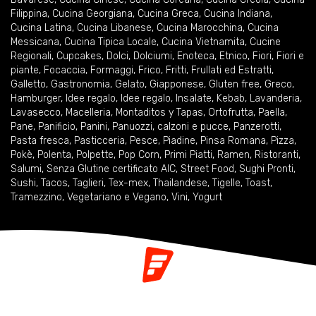
Filippina
,
Cucina Georgiana
,
Cucina Greca
,
Cucina Indiana
,
Cucina Latina
,
Cucina Libanese
,
Cucina Marocchina
,
Cucina
Messicana
,
Cucina Tipica Locale
,
Cucina Vietnamita
,
Cucine
Regionali
,
Cupcakes
,
Dolci
,
Dolciumi
,
Enoteca
,
Etnico
,
Fiori
,
Fiori e
piante
,
Focaccia
,
Formaggi
,
Frico
,
Fritti
,
Frullati ed Estratti
,
Galletto
,
Gastronomia
,
Gelato
,
Giapponese
,
Gluten free
,
Greco
,
Hamburger
,
Idee regalo
,
Idee regalo
,
Insalate
,
Kebab
,
Lavanderia
,
Lavasecco
,
Macelleria
,
Montaditos y Tapas
,
Ortofrutta
,
Paella
,
Pane
,
Panificio
,
Panini
,
Panuozzi, calzoni e pucce
,
Panzerotti
,
Pasta fresca
,
Pasticceria
,
Pesce
,
Piadine
,
Pinsa Romana
,
Pizza
,
Pokè
,
Polenta
,
Polpette
,
Pop Corn
,
Primi Piatti
,
Ramen
,
Ristoranti
,
Salumi
,
Senza Glutine certificato AIC
,
Street Food
,
Sughi Pronti
,
Sushi
,
Tacos
,
Taglieri
,
Tex-mex
,
Thailandese
,
Tigelle
,
Toast
,
Tramezzino
,
Vegetariano e Vegano
,
Vini
,
Yogurt