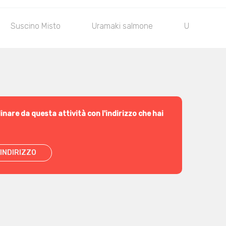
Suscino Misto
Uramaki salmone
Uramaki ga
inare da questa attività con l'indirizzo che hai
INDIRIZZO