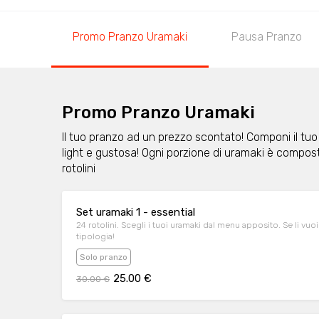
Promo Pranzo Uramaki
Pausa Pranzo
Promo Pranzo Uramaki
Il tuo pranzo ad un prezzo scontato! Componi il tuo
light e gustosa! Ogni porzione di uramaki è compost
rotolini
Set uramaki 1 - essential
24 rotolini. Scegli i tuoi uramaki dal menu apposito. Se li vuoi
tipologia!
Solo pranzo
25.00 €
30.00 €