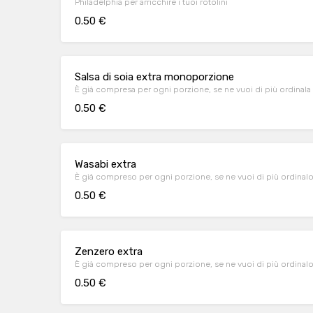
Philadelphia per arricchire i tuoi rotolini
0.50 €
Salsa di soia extra monoporzione
È già compresa per ogni porzione, se ne vuoi di più ordinala 
0.50 €
Wasabi extra
È già compreso per ogni porzione, se ne vuoi di più ordinalo
0.50 €
Zenzero extra
È già compreso per ogni porzione, se ne vuoi di più ordinalo
0.50 €