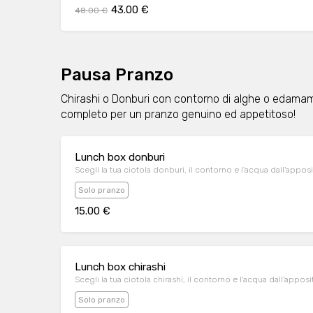
43.00 €
48.00 €
Pausa Pranzo
Chirashi o Donburi con contorno di alghe o edamame
completo per un pranzo genuino ed appetitoso!
Lunch box donburi
Scegli la tua ciotola donburi, il contorno e l'acqua dall'appo
Solo pranzo
15.00 €
Lunch box chirashi
Scegli la tua ciotola chirashi, il contorno e l'acqua dall'appo
Solo pranzo