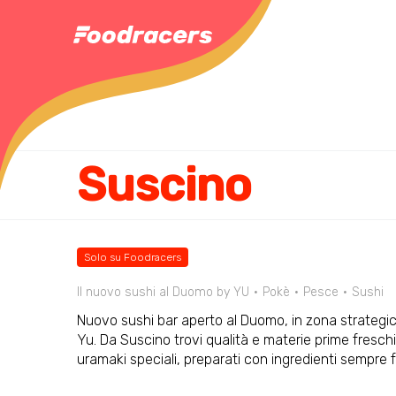
Suscino
Solo su Foodracers
Il nuovo sushi al Duomo by YU
Pokè
Pesce
Sushi
Nuovo sushi bar aperto al Duomo, in zona strategica, 
Yu. Da Suscino trovi qualità e materie prime freschis
uramaki speciali, preparati con ingredienti sempre 