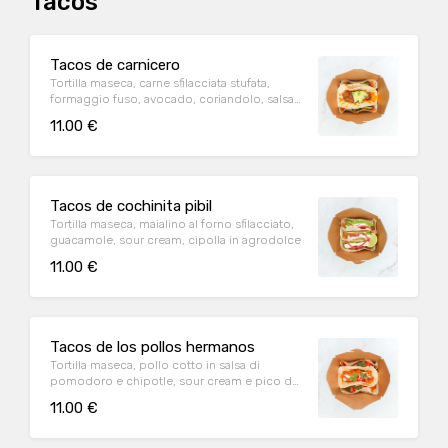
Tacos
Tacos de carnicero
Tortilla maseca, carne sfilacciata stufata,
formaggio fuso, avocado, coriandolo, salsa
chile
11.00 €
Tacos de cochinita pibil
Tortilla maseca, maialino al forno sfilacciato,
guacamole, sour cream, cipolla in agrodolce
11.00 €
Tacos de los pollos hermanos
Tortilla maseca, pollo cotto in salsa di
pomodoro e chipotle, sour cream e pico de
gallo
11.00 €