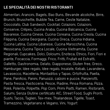
LE SPECIALITÀ DEI NOSTRI RISTORANTI
Alimentari
,
Arancini
,
Bagels
,
Bao Buns
,
Bevande alcoliche
,
Birre
,
Brunch
,
Bruschette
,
Bubble Tea
,
Carne
,
Ceste Natalizie
,
Cioccolato
,
Club Sandwich
,
Cocktail
,
Colazioni
,
Colazioni
,
Conserve
,
Crêpes
,
Cucina Araba
,
Cucina Balcanica
,
Cucina
Bavarese
,
Cucina Cinese
,
Cucina Coreana
,
Cucina Creola
,
Cucina
Filippina
,
Cucina Georgiana
,
Cucina Greca
,
Cucina Indiana
,
Cucina Latina
,
Cucina Libanese
,
Cucina Marocchina
,
Cucina
Messicana
,
Cucina Tipica Locale
,
Cucina Vietnamita
,
Cucine
Regionali
,
Cupcakes
,
Dolci
,
Dolciumi
,
Enoteca
,
Etnico
,
Fiori
,
Fiori e
piante
,
Focaccia
,
Formaggi
,
Frico
,
Fritti
,
Frullati ed Estratti
,
Galletto
,
Gastronomia
,
Gelato
,
Giapponese
,
Gluten free
,
Greco
,
Hamburger
,
Idee regalo
,
Idee regalo
,
Insalate
,
Kebab
,
Lavanderia
,
Lavasecco
,
Macelleria
,
Montaditos y Tapas
,
Ortofrutta
,
Paella
,
Pane
,
Panificio
,
Panini
,
Panuozzi, calzoni e pucce
,
Panzerotti
,
Pasta fresca
,
Pasticceria
,
Pesce
,
Piadine
,
Pinsa Romana
,
Pizza
,
Pokè
,
Polenta
,
Polpette
,
Pop Corn
,
Primi Piatti
,
Ramen
,
Ristoranti
,
Salumi
,
Senza Glutine certificato AIC
,
Street Food
,
Sughi Pronti
,
Sushi
,
Tacos
,
Taglieri
,
Tex-mex
,
Thailandese
,
Tigelle
,
Toast
,
Tramezzino
,
Vegetariano e Vegano
,
Vini
,
Yogurt