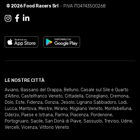
© 2026 Food Racers Srl
- P.IVA IT04743500268
LE NOSTRE CITTÀ
Aviano
,
Bassano del Grappa
,
Belluno
,
Casale sul Sile e Quarto
d'Altino
,
Castelfranco Veneto
,
Cittadella
,
Conegliano
,
Cremona
,
Dolo
,
Este
,
Fidenza
,
Gorizia
,
Jesolo
,
Lignano Sabbiadoro
,
Lodi
,
Lucca
,
Mantova
,
Mestre
,
Mirano
,
Mogliano Veneto
,
Montebelluna
,
Oderzo
,
Paese e Istrana
,
Parma
,
Piacenza
,
Pordenone
,
Portogruaro
,
Sacile
,
San Donà di Piave
,
Sassuolo
,
Treviso
,
Udine
,
Vercelli
,
Vicenza
,
Vittorio Veneto