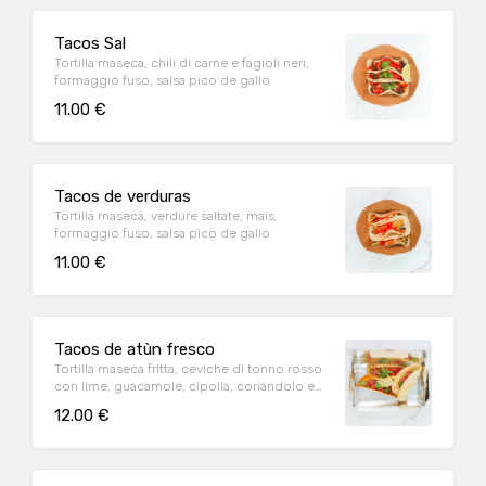
Tacos Sal
Tortilla maseca, chili di carne e fagioli neri,
formaggio fuso, salsa pico de gallo
11.00 €
Tacos de verduras
Tortilla maseca, verdure saltate, mais,
formaggio fuso, salsa pico de gallo
11.00 €
Tacos de atùn fresco
Tortilla maseca fritta, ceviche di tonno rosso
con lime, guacamole, cipolla, coriandolo e
salsa pico de gallo
12.00 €