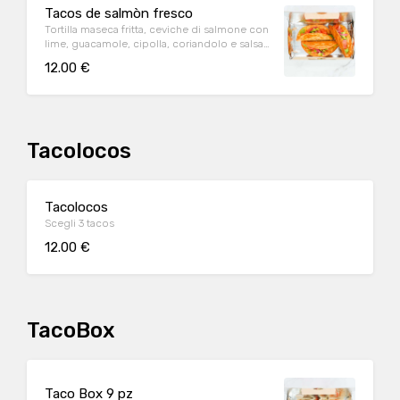
Tacos de salmòn fresco
Tortilla maseca fritta, ceviche di salmone con
lime, guacamole, cipolla, coriandolo e salsa
pico de gallo
12.00 €
Tacolocos
Tacolocos
Scegli 3 tacos
12.00 €
TacoBox
Taco Box 9 pz