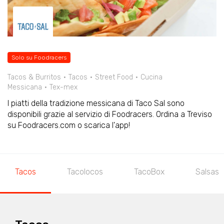
Solo su Foodracers
Tacos & Burritos
Tacos
Street Food
Cucina
Messicana
Tex-mex
I piatti della tradizione messicana di Taco Sal sono
disponibili grazie al servizio di Foodracers. Ordina a Treviso
su Foodracers.com o scarica l'app!
Tacos
Tacolocos
TacoBox
Salsas