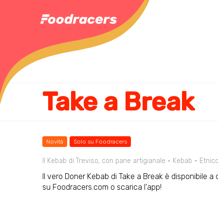
Take a Break
Novità
Solo su Foodracers
Il Kebab di Treviso, con pane artigianale
Kebab
Etnic
Il vero Doner Kebab di Take a Break è disponibile a d
su Foodracers.com o scarica l'app!