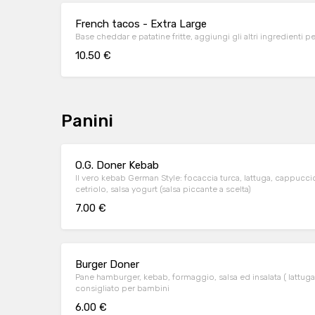
French tacos - Extra Large
Base cheddar e patatine fritte, aggiungi gli altri ingredienti p
10.50 €
Panini
O.G. Doner Kebab
Il vero kebab German Style: focaccia turca, lattuga, cappucc
cetriolo, salsa yogurt (salsa piccante a scelta)
7.00 €
Burger Doner
Pane hamburger, kebab, formaggio, salsa ed insalata ( lattug
consigliato per bambini
6.00 €