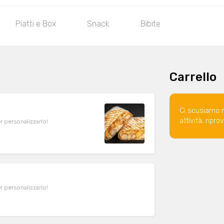
Piatti e Box
Snack
Bibite
Carrello
Ci scusiamo 
attività, ripr
er personalizzarlo!
er personalizzarlo!