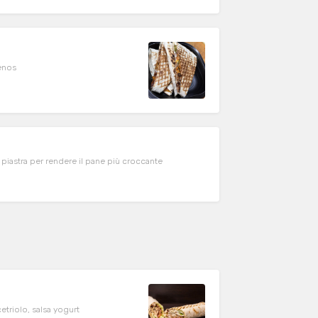
penos
n piastra per rendere il pane più croccante
triolo, salsa yogurt