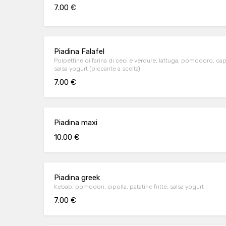
7.00 €
Piadina Falafel
Polpettine di farina di ceci e verdure, lattuga, pomodoro, cap
salsa yogurt (piccante a scelta)
7.00 €
Piadina maxi
10.00 €
Piadina greek
Kebab, pomodori, cipolla, patatine fritte, salsa yogurt
7.00 €