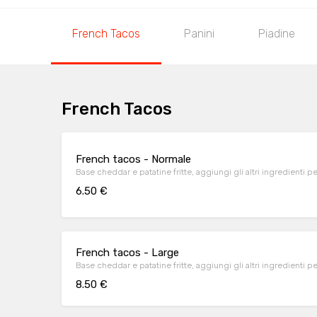
French Tacos
Panini
Piadine
French Tacos
French tacos - Normale
Base cheddar e patatine fritte, aggiungi gli altri ingredienti p
6.50 €
French tacos - Large
Base cheddar e patatine fritte, aggiungi gli altri ingredienti p
8.50 €