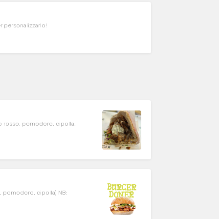
er personalizzarlo!
io rosso, pomodoro, cipolla,
a, pomodoro, cipolla) NB: