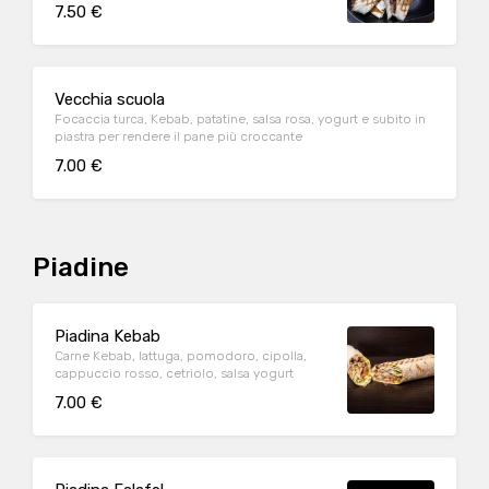
7.50 €
Vecchia scuola
Focaccia turca, Kebab, patatine, salsa rosa, yogurt e subito in
piastra per rendere il pane più croccante
7.00 €
Piadine
Piadina Kebab
Carne Kebab, lattuga, pomodoro, cipolla,
cappuccio rosso, cetriolo, salsa yogurt
7.00 €