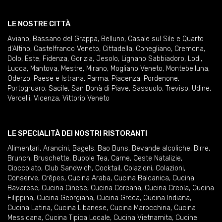
LE NOSTRE CITTÀ
Aviano
,
Bassano del Grappa
,
Belluno
,
Casale sul Sile e Quarto
d'Altino
,
Castelfranco Veneto
,
Cittadella
,
Conegliano
,
Cremona
,
Dolo
,
Este
,
Fidenza
,
Gorizia
,
Jesolo
,
Lignano Sabbiadoro
,
Lodi
,
Lucca
,
Mantova
,
Mestre
,
Mirano
,
Mogliano Veneto
,
Montebelluna
,
Oderzo
,
Paese e Istrana
,
Parma
,
Piacenza
,
Pordenone
,
Portogruaro
,
Sacile
,
San Donà di Piave
,
Sassuolo
,
Treviso
,
Udine
,
Vercelli
,
Vicenza
,
Vittorio Veneto
LE SPECIALITÀ DEI NOSTRI RISTORANTI
Alimentari
,
Arancini
,
Bagels
,
Bao Buns
,
Bevande alcoliche
,
Birre
,
Brunch
,
Bruschette
,
Bubble Tea
,
Carne
,
Ceste Natalizie
,
Cioccolato
,
Club Sandwich
,
Cocktail
,
Colazioni
,
Colazioni
,
Conserve
,
Crêpes
,
Cucina Araba
,
Cucina Balcanica
,
Cucina
Bavarese
,
Cucina Cinese
,
Cucina Coreana
,
Cucina Creola
,
Cucina
Filippina
,
Cucina Georgiana
,
Cucina Greca
,
Cucina Indiana
,
Cucina Latina
,
Cucina Libanese
,
Cucina Marocchina
,
Cucina
Messicana
,
Cucina Tipica Locale
,
Cucina Vietnamita
,
Cucine