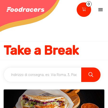
0
Take a Break