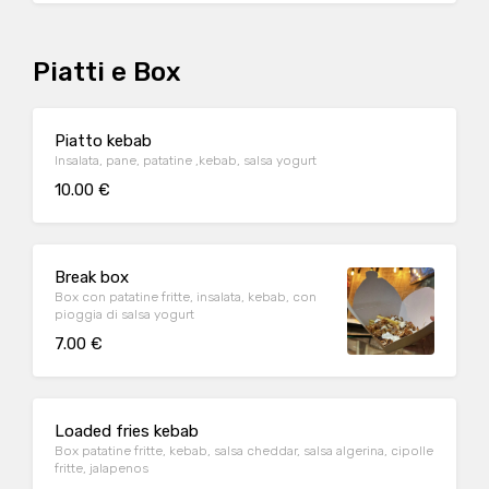
Piatti e Box
Piatto kebab
Insalata, pane, patatine ,kebab, salsa yogurt
10.00 €
Break box
Box con patatine fritte, insalata, kebab, con
pioggia di salsa yogurt
7.00 €
Loaded fries kebab
Box patatine fritte, kebab, salsa cheddar, salsa algerina, cipolle
fritte, jalapenos