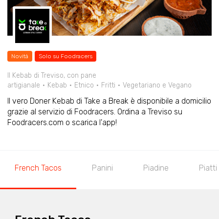
Novità
Solo su Foodracers
Il Kebab di Treviso, con pane
artigianale
Kebab
Etnico
Fritti
Vegetariano e Vegano
Il vero Doner Kebab di Take a Break è disponibile a domicilio
grazie al servizio di Foodracers. Ordina a Treviso su
Foodracers.com o scarica l'app!
French Tacos
Panini
Piadine
Piatti