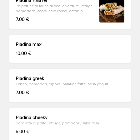
Piadina Falafel
Polpettine di farina di ceci e verdure, lattuga,
pomodoro, cappuccio rosso, cetriolo,
cipolla, salsa yogurt (piccante a scelta)
7.00 €
Piadina maxi
10.00 €
Piadina greek
Kebab, pomodori, cipolla, patatine fritte, salsa yogurt
7.00 €
Piadina cheeky
Cotoletta di pollo, lattuga, pomodori, salsa rosa
6.00 €