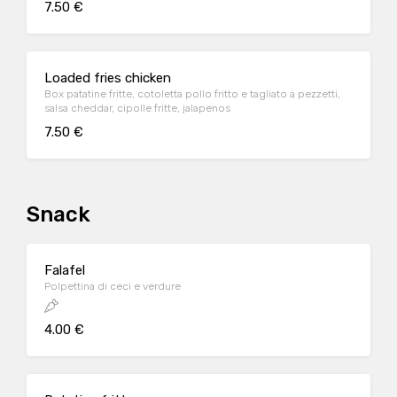
7.50 €
Loaded fries chicken
Box patatine fritte, cotoletta pollo fritto e tagliato a pezzetti,
salsa cheddar, cipolle fritte, jalapenos
7.50 €
Snack
Falafel
Polpettina di ceci e verdure
4.00 €