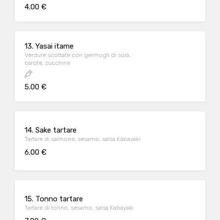
4.00 €
13. Yasai itame
Verdure scottate con germogli di soia,
carote, zucchine
5.00 €
14. Sake tartare
Tartare di salmone, sesamo, salsa Kabayaki
6.00 €
15. Tonno tartare
Tartare di tonno, sesamo, salsa Kabayaki