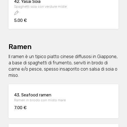
42. Yasai Soia
Spaghetti soia con verdure miste
5.00 €
Ramen
Il ramen è un tipico piatto cinese diffusosi in Giappone,
a base di spaghetti di frumento, serviti in brodo di
carne e/o pesce, spesso insaporito con salsa di soia o
miso.
43. Seafood ramen
Ramen in brodo con misto mare
7.00 €