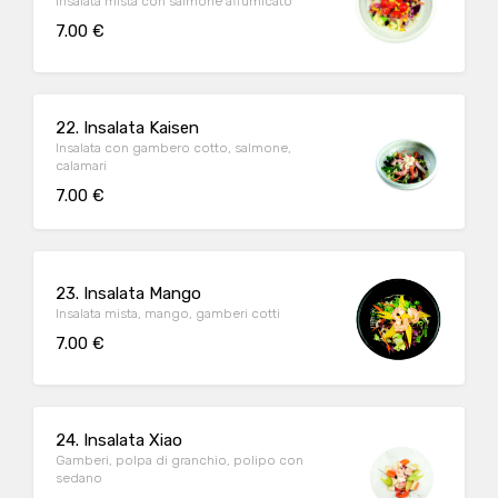
Insalata mista con salmone affumicato
7.00 €
22. Insalata Kaisen
Insalata con gambero cotto, salmone,
calamari
7.00 €
23. Insalata Mango
Insalata mista, mango, gamberi cotti
7.00 €
24. Insalata Xiao
Gamberi, polpa di granchio, polipo con
sedano