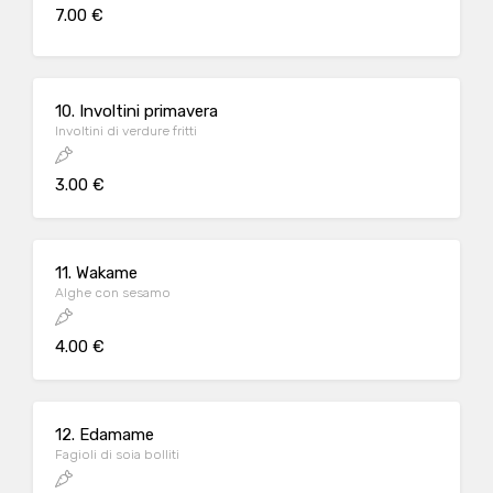
7.00 €
10. Involtini primavera
Involtini di verdure fritti
3.00 €
11. Wakame
Alghe con sesamo
4.00 €
12. Edamame
Fagioli di soia bolliti