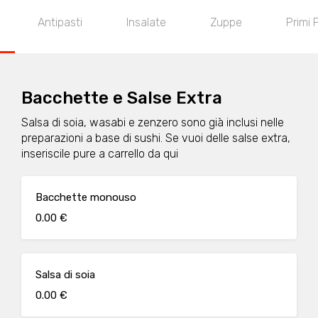
Antipasti
Insalate
Zuppe
Primi P
Bacchette e Salse Extra
Salsa di soia, wasabi e zenzero sono già inclusi nelle
preparazioni a base di sushi. Se vuoi delle salse extra,
inseriscile pure a carrello da qui
Bacchette monouso
0.00 €
Salsa di soia
0.00 €