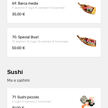
69. Barca media
9 sashimi 9 nigiri 8 uramaki 4 hosomaki
35.00 €
70. Special Boat
12 sashimi 12 nigiri 16 uramaki 8 hosomaki
50.00 €
Sushi
Mix e sashimi
71. Sushi piccolo
4 nigiri 4 uramaki 2 hosomaki
10.00 €