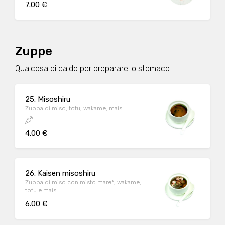
7.00 €
Zuppe
Qualcosa di caldo per preparare lo stomaco...
25. Misoshiru
Zuppa di miso, tofu, wakame, mais
4.00 €
26. Kaisen misoshiru
Zuppa di miso con misto mare*, wakame,
tofu e mais
6.00 €