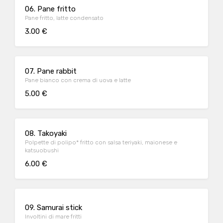
06. Pane fritto
Pane fritto, latte condensato
3.00 €
07. Pane rabbit
Pane bianco con crema di uova e latte
5.00 €
08. Takoyaki
Polpette di polipo* fritto con salsa teriyaki, maionese e
katsuobushi
6.00 €
09. Samurai stick
Involtini di mare fritti