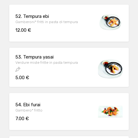
52. Tempura ebi
Gamberoni* fritti in pasta di tempura
12.00 €
53. Tempura yasai
Verdure miste fritte in pasta tempura
5.00 €
54. Ebi furai
Gambero* fritto
7.00 €