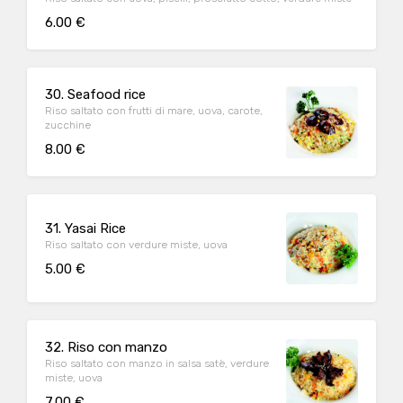
6.00 €
30. Seafood rice
Riso saltato con frutti di mare, uova, carote,
zucchine
8.00 €
31. Yasai Rice
Riso saltato con verdure miste, uova
5.00 €
32. Riso con manzo
Riso saltato con manzo in salsa satè, verdure
miste, uova
7.00 €