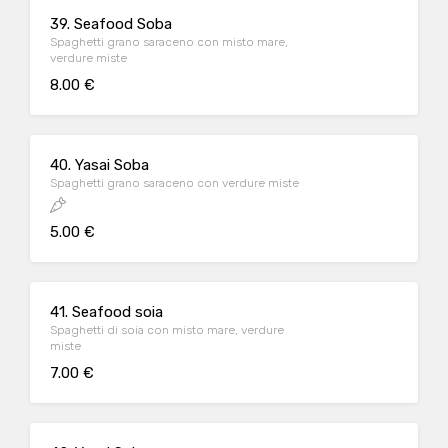
39. Seafood Soba
Spaghetti grano saraceno con misto mare,
verdure miste
8.00 €
40. Yasai Soba
Spaghetti grano saraceno con verdure miste
5.00 €
41. Seafood soia
Spaghetti di soia con misto mare, verdure
miste
7.00 €