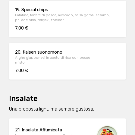
19. Special chips
Patatine, tartare di pesce, avocado, salsa goma, sesamo,
philadelphia, teriyaki, tobiko*
7.00 €
20. Kaisen suonomono
Alghe giapponesi in aceto di riso con pesce
misto
7.00 €
Insalate
Una proposta light, ma sempre gustosa.
21. Insalata Affumicata