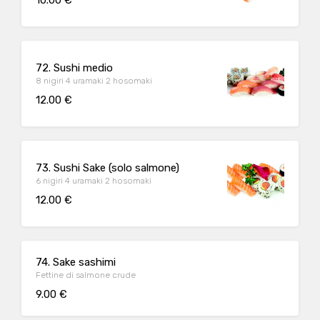
72. Sushi medio
8 nigiri 4 uramaki 2 hosomaki
12.00 €
73. Sushi Sake (solo salmone)
6 nigiri 4 uramaki 2 hosomaki
12.00 €
74. Sake sashimi
Fettine di salmone crude
9.00 €