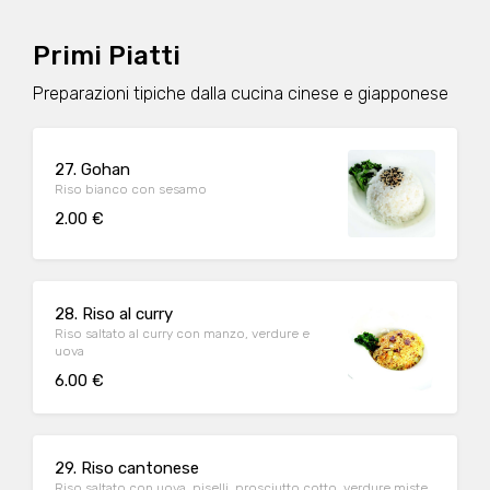
Primi Piatti
Preparazioni tipiche dalla cucina cinese e giapponese
27. Gohan
Riso bianco con sesamo
2.00 €
28. Riso al curry
Riso saltato al curry con manzo, verdure e
uova
6.00 €
29. Riso cantonese
Riso saltato con uova, piselli, prosciutto cotto, verdure miste