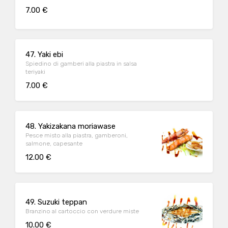
7.00 €
47. Yaki ebi
Spiedino di gamberi alla piastra in salsa
teriyaki
7.00 €
48. Yakizakana moriawase
Pesce misto alla piastra, gamberoni,
salmone, capesante
12.00 €
49. Suzuki teppan
Branzino al cartoccio con verdure miste
10.00 €