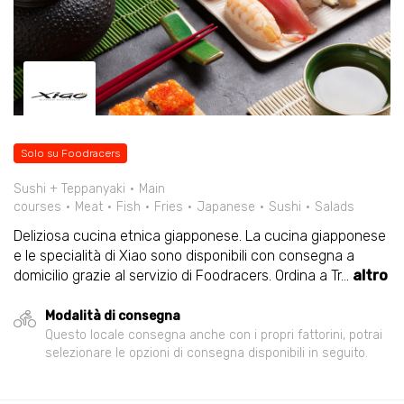
Solo su Foodracers
Sushi + Teppanyaki
Main
courses
Meat
Fish
Fries
Japanese
Sushi
Salads
Deliziosa cucina etnica giapponese. La cucina giapponese
e le specialità di Xiao sono disponibili con consegna a
domicilio grazie al servizio di Foodracers. Ordina a Tr
...
altro
Modalità di consegna
Questo locale consegna anche con i propri fattorini, potrai
selezionare le opzioni di consegna disponibili in seguito.