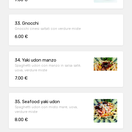
33. Gnocchi
Gnocchi cinesi saltati con verdure miste
6.00 €
34. Yaki udon manzo
Spaghetti udon con manzo in salsa satè,
uova, verdure miste
7.00 €
35. Seafood yaki udon
Spaghetti udon con misto mare, uova,
verdure miste
8.00 €