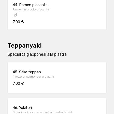
44. Ramen piccante
Ramen in brodo piccante
7.00 €
Teppanyaki
Specialità giapponesi alla piastra
45. Sake teppan
Filetto di salmone alla piastra
7.00 €
46. Yakitori
Spiedini di pollo alla piastra in salsa teriyaki