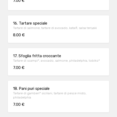
7.00 €
16. Tartare speciale
Tartare di salmone, tartare di avocado, kataifi, salsa teriyaki
8.00 €
17. Sfoglia fritta croccante
Tartare di scampi*, avocado, salmone, philadelphia, tobiko*
7.00 €
18. Pani puri speciale
Tartare di gamberi* siciliani, tartare di pesce misto,
philadelphia
7.00 €