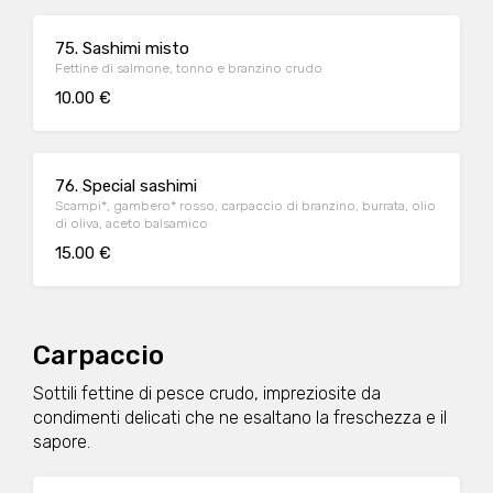
75. Sashimi misto
Fettine di salmone, tonno e branzino crudo
10.00 €
76. Special sashimi
Scampi*, gambero* rosso, carpaccio di branzino, burrata, olio
di oliva, aceto balsamico
15.00 €
Carpaccio
Sottili fettine di pesce crudo, impreziosite da
condimenti delicati che ne esaltano la freschezza e il
sapore.