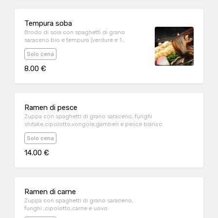
Tempura soba
Brodo di soia con spaghetti di grano
saraceno bio e tempura (verdure e 1
gambero)
Solo cena
8.00 €
Ramen di pesce
Zuppa con spaghetti di grano saraceno, funghi
shitake,cipolotto,vongole,gamberi e pesce bianco
Solo cena
14.00 €
Ramen di carne
Zuppa con spaghetti di grano saraceno,
funghi ,cipolotto,carne e uovo