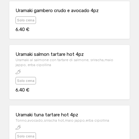
Uramaki gambero crudo e avocado 4pz
Solo cena
6.40 €
Uramaki salmon tartare hot 4pz
Uramaki al salmone con tartare di salmone, sriracha,maio
jappo, erba cipollina
Solo cena
6.40 €
Uramaki tuna tartare hot 4pz
Tonno,avocado,sriracha hot,maio jappo,erba cipollina
Solo cena