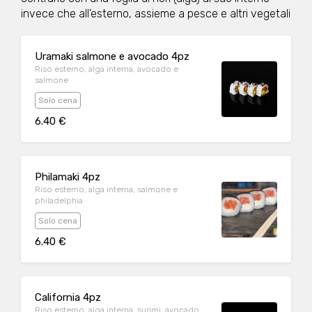
invece che all'esterno, assieme a pesce e altri vegetali
Uramaki salmone e avocado 4pz
Riso esterno, alga interna, avocado e
salmone
Solo cena
6.40 €
Philamaki 4pz
Riso esterno, alga interna, salmone e
philadelphia
Solo cena
6.40 €
California 4pz
Riso esterno, alga interna, surimi, avocado,