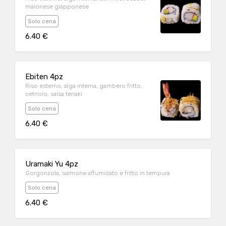
maionese giapponese
Solo cena
6.40 €
Ebiten 4pz
Riso esterno, alga interna, gambero fritto,
cetriolo, salsa teriaki
Solo cena
6.40 €
Uramaki Yu 4pz
Gorgonzola, salmone affumicato e fritto in tempura
Solo cena
6.40 €