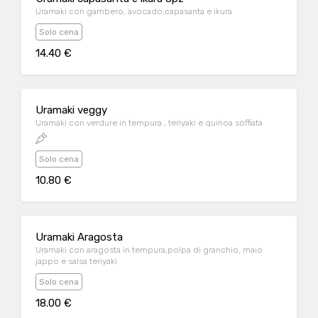
Uramaki con gambero, avocado,capasanta e ikura
Solo cena
14.40 €
Uramaki veggy
Uramaki con verdure in tempura , teriyaki e quinoa soffiata
Solo cena
10.80 €
Uramaki Aragosta
Uramaki con aragosta in tempura,polpa di granchio, maio
jappo e salsa teriyaki
Solo cena
18.00 €