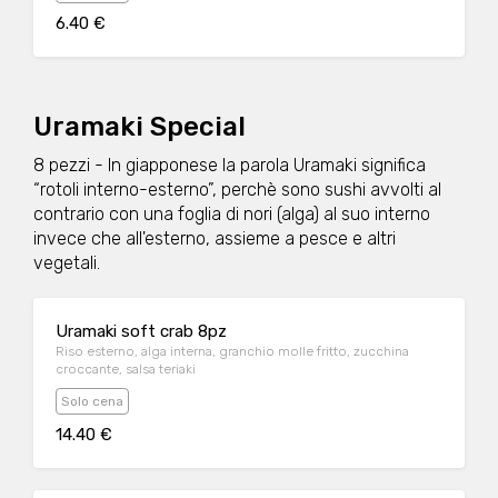
6.40 €
Uramaki Special
8 pezzi - In giapponese la parola Uramaki significa
“rotoli interno-esterno”, perchè sono sushi avvolti al
contrario con una foglia di nori (alga) al suo interno
invece che all'esterno, assieme a pesce e altri
vegetali.
Uramaki soft crab 8pz
Riso esterno, alga interna, granchio molle fritto, zucchina
croccante, salsa teriaki
Solo cena
14.40 €