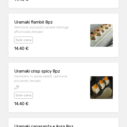
Uramaki flambè 8pz
Salmone, avocado,caviale d'aringa
affumicato,teriyaki
Solo cena
14.40 €
Uramaki crisp spicy 8pz
Gambero in pasta kataifi, salmone
piccante,,teriyaki
Solo cena
14.40 €
Uramaki capasanta e ikura 8pz