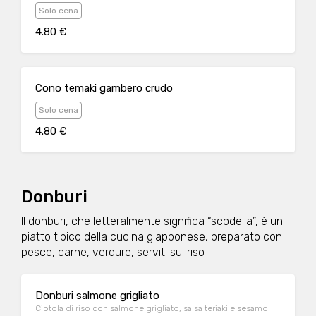
Solo cena
4.80 €
Cono temaki gambero crudo
Solo cena
4.80 €
Donburi
Il donburi, che letteralmente significa “scodella”, è un
piatto tipico della cucina giapponese, preparato con
pesce, carne, verdure, serviti sul riso
Donburi salmone grigliato
Ciotola di riso con salmone grigliato, salsa teriaki e sesamo