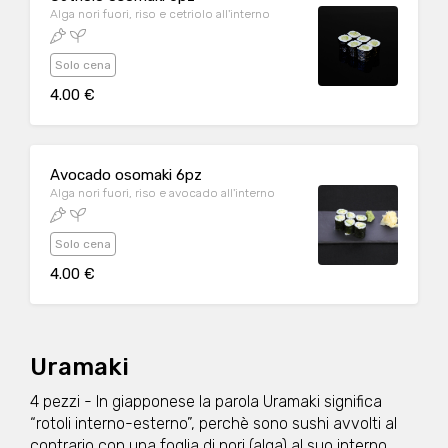
Alga nori fuori, riso e cetriolo all'interno
Solo cena
4.00 €
Avocado osomaki 6pz
Alga nori fuori, riso e avocado all'interno
Solo cena
4.00 €
Uramaki
4 pezzi - In giapponese la parola Uramaki significa
“rotoli interno-esterno”, perchè sono sushi avvolti al
contrario con una foglia di nori (alga) al suo interno