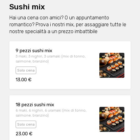
Sushi mix
Hai una cena con amici? O un appuntamento
romantico? Prova i nostri mix, per assaggiare tutte le
nostre specialità a un prezzo imbattibile
9 pezzi sushi mix
3 maki, 3 nighiri, 3 uramaki (mix di tonno,
salmone, branzino)
Solo cena
13.00 €
18 pezzi sushi mix
6 maki, 6 nighiri, 6 uramaki (mix di tonno,
salmone, branzino)
Solo cena
23.00 €