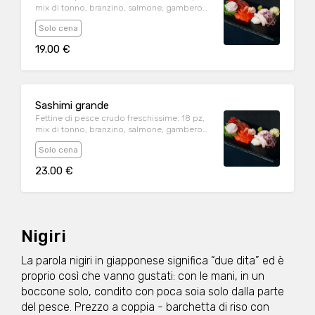
mix di tonno, branzino, salmone, gambero
crudo
Solo cena
19.00 €
Sashimi grande
Fettine di pesce crudo freschissime: 18 pz,
mix di tonno, branzino, salmone, gambero
crudo
Solo cena
23.00 €
Nigiri
La parola nigiri in giapponese significa “due dita” ed è
proprio così che vanno gustati: con le mani, in un
boccone solo, condito con poca soia solo dalla parte
del pesce. Prezzo a coppia - barchetta di riso con