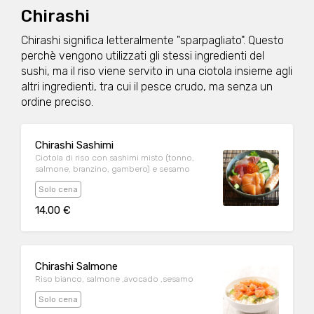
Chirashi
Chirashi significa letteralmente "sparpagliato". Questo
perchè vengono utilizzati gli stessi ingredienti del
sushi, ma il riso viene servito in una ciotola insieme agli
altri ingredienti, tra cui il pesce crudo, ma senza un
ordine preciso.
Chirashi Sashimi
Ciotola di riso con sashimi misto (tonno,
salmone, branzino, gambero) e sesamo
Solo cena
14.00 €
Chirashi Salmone
Riso bianco, salmone ,avocado ,sesamo
Solo cena