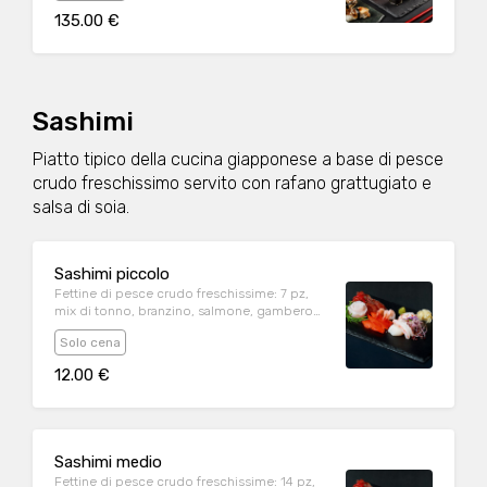
135.00 €
Sashimi
Piatto tipico della cucina giapponese a base di pesce
crudo freschissimo servito con rafano grattugiato e
salsa di soia.
Sashimi piccolo
Fettine di pesce crudo freschissime: 7 pz,
mix di tonno, branzino, salmone, gambero
crudo
Solo cena
12.00 €
Sashimi medio
Fettine di pesce crudo freschissime: 14 pz,