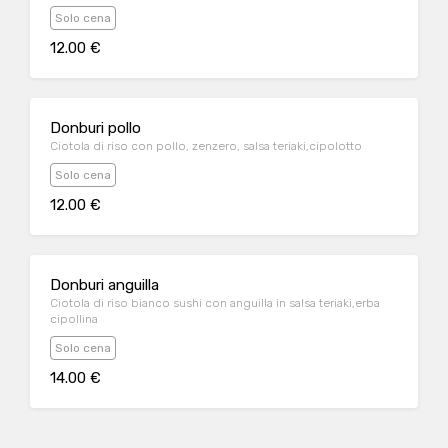
Solo cena
12.00 €
Donburi pollo
Ciotola di riso con pollo, zenzero, salsa teriaki,cipolotto
Solo cena
12.00 €
Donburi anguilla
Ciotola di riso bianco sushi con anguilla in salsa teriaki,erba
cipollina
Solo cena
14.00 €