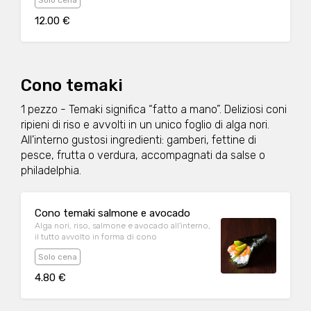
Solo cena
12.00 €
Cono temaki
1 pezzo - Temaki significa “fatto a mano”. Deliziosi coni
ripieni di riso e avvolti in un unico foglio di alga nori.
All'interno gustosi ingredienti: gamberi, fettine di
pesce, frutta o verdura, accompagnati da salse o
philadelphia.
Cono temaki salmone e avocado
Alga nori, riso, salmone e avocado all'interno,
il tutto avvolto in forma di cono
Solo cena
4.80 €