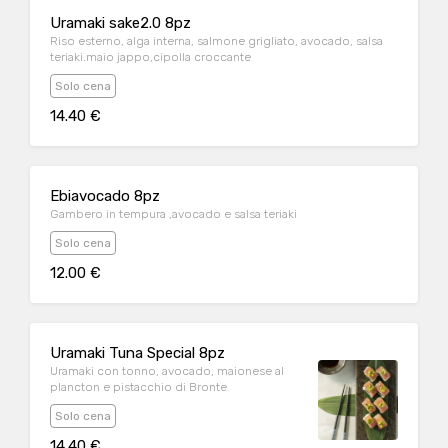
Uramaki sake2.0 8pz
Riso esterno, alga interna, salmone grigliato, avocado, salsa
teriaki.maio jappo,cipolla croccante
Solo cena
14.40 €
Ebiavocado 8pz
Gambero in tempura ,avocado e salsa teriaki
Solo cena
12.00 €
Uramaki Tuna Special 8pz
Uramaki con tonno, avocado, maionese al
plancton e pistacchio di Bronte
Solo cena
14.40 €