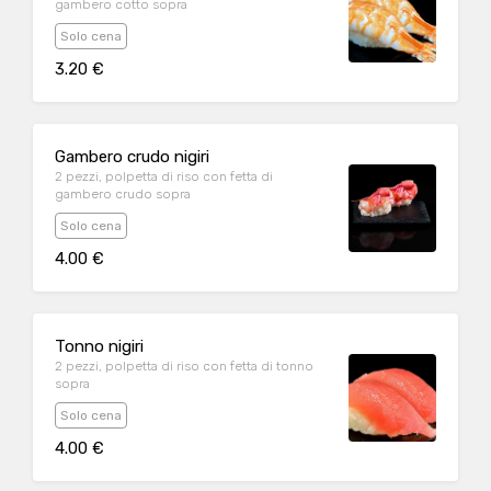
gambero cotto sopra
Solo cena
3.20 €
Gambero crudo nigiri
2 pezzi, polpetta di riso con fetta di
gambero crudo sopra
Solo cena
4.00 €
Tonno nigiri
2 pezzi, polpetta di riso con fetta di tonno
sopra
Solo cena
4.00 €