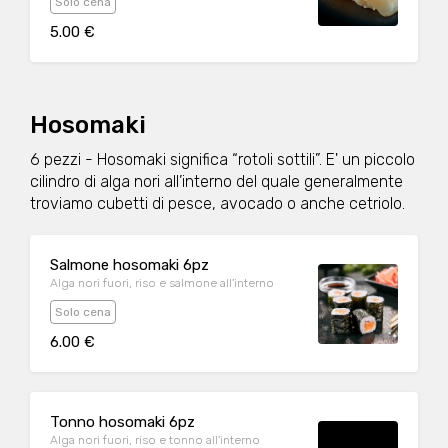
Solo cena
5.00 €
Hosomaki
6 pezzi - Hosomaki significa “rotoli sottili”. E' un piccolo
cilindro di alga nori all’interno del quale generalmente
troviamo cubetti di pesce, avocado o anche cetriolo.
Salmone hosomaki 6pz
Alga nori fuori, riso e salmone all'interno
Solo cena
6.00 €
Tonno hosomaki 6pz
Alga nori fuori, riso e tonno all'interno