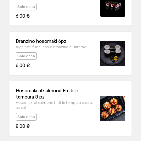
Solo cena
6.00 €
Branzino hosomaki 6pz
Alga nori fuori, riso e branzino all'interno
Solo cena
6.00 €
Hosomaki al salmone Fritti in
tempura 8 pz
Hosomaki al salmone fritti in tempura e salsa
teriaki
Solo cena
8.00 €