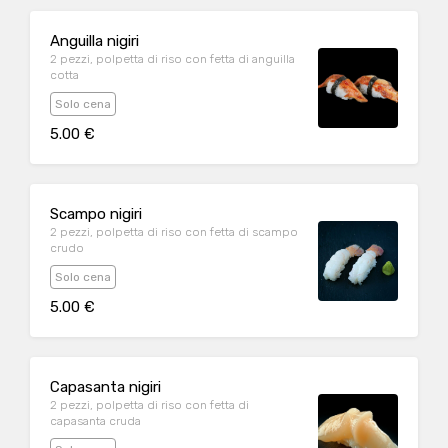
Anguilla nigiri
2 pezzi, polpetta di riso con fetta di anguilla
cotta
Solo cena
5.00 €
Scampo nigiri
2 pezzi, polpetta di riso con fetta di scampo
crudo
Solo cena
5.00 €
Capasanta nigiri
2 pezzi, polpetta di riso con fetta di
capasanta cruda