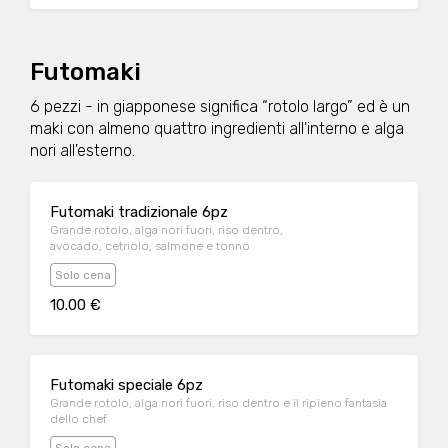
Futomaki
6 pezzi - in giapponese significa “rotolo largo” ed è un
maki con almeno quattro ingredienti all'interno e alga
nori all'esterno.
Futomaki tradizionale 6pz
Grande rotolo, alga nori fuori, riso dentro,
avocado, cetriolo, salmone e tonno
Solo cena
10.00 €
Futomaki speciale 6pz
Grande rotolo, alga nori fuori, riso dentro e il ripieno fantasia
dello chef