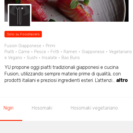
Solo su Foodracers
Fusion Giapponese
Primi
Piatti
Carne
Pesce
Fritti
Ramen
Giapponese
Vegetariano
e Vegano
Sushi
Insalate
Bao Buns
YU propone oggi piatti tradizionali giapponesi e cucina
Fusion, utilizzando sempre materie prime di qualità, con
prodotti italiani e preziosi ingredienti esteri. L’attenzi
...
altro
Nigiri
Hosomaki
Hosomaki vegetariano