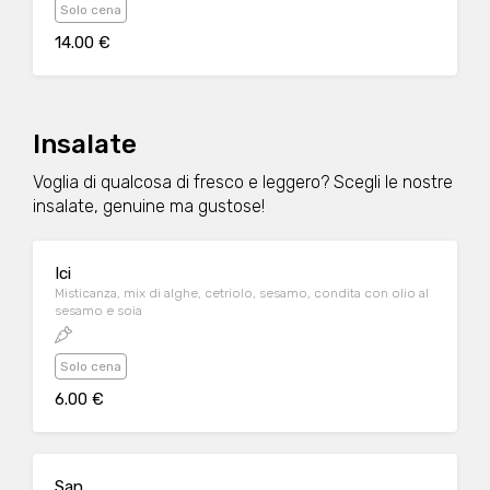
Solo cena
14.00 €
Insalate
Voglia di qualcosa di fresco e leggero? Scegli le nostre
insalate, genuine ma gustose!
Ici
Misticanza, mix di alghe, cetriolo, sesamo, condita con olio al
sesamo e soia
Solo cena
6.00 €
San