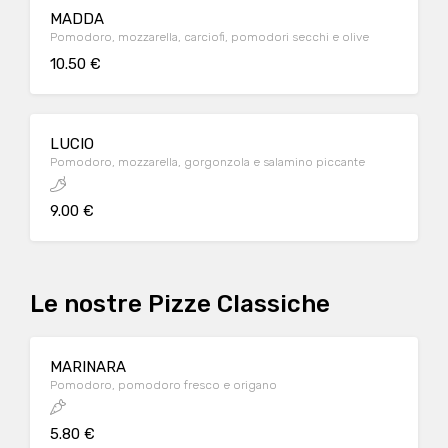
MADDA
Pomodoro, mozzarella, carciofi, pomodori secchi e olive
10.50 €
LUCIO
Pomodoro, mozzarella, gorgonzola e salamino piccante
9.00 €
Le nostre Pizze Classiche
MARINARA
Pomodoro, pomodoro fresco e origano
5.80 €