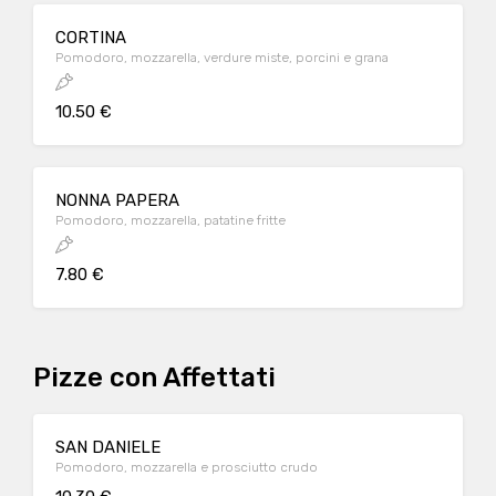
CORTINA
Pomodoro, mozzarella, verdure miste, porcini e grana
10.50 €
NONNA PAPERA
Pomodoro, mozzarella, patatine fritte
7.80 €
Pizze con Affettati
SAN DANIELE
Pomodoro, mozzarella e prosciutto crudo