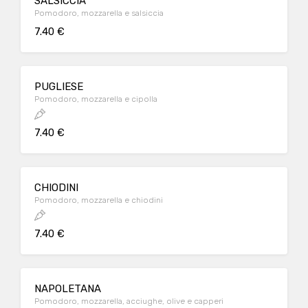
SALSICCIA
Pomodoro, mozzarella e salsiccia
7.40 €
PUGLIESE
Pomodoro, mozzarella e cipolla
7.40 €
CHIODINI
Pomodoro, mozzarella e chiodini
7.40 €
NAPOLETANA
Pomodoro, mozzarella, acciughe, olive e capperi