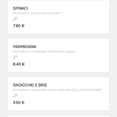
SPINACI
Pomodoro, mozzarella e spinaci *
7.80 €
PARMIGIANA
Pomodoro, mozzarella, melanzane e grana
8.40 €
RADICCHIO E BRIE
Pomodoro, mozzarella, brie e radicchio (SOLO IN STAGIONE)
9.50 €