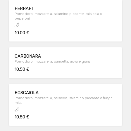
FERRARI
Pomodoro, mozzarella, salamino piccante, salsiccia e
peperoni
10.00 €
CARBONARA
Pomodoro, mozzarella, pancetta, uova e grana
10.50 €
BOSCAIOLA
Pomodoro, mozzarella, salsiccia, salamino piccante e funghi
misti
10.50 €