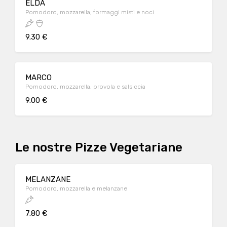
ELDA
Pomodoro, mozzarella, formaggi misti e noci
9.30 €
MARCO
Pomodoro, mozzarella, provola e salsiccia
9.00 €
Le nostre Pizze Vegetariane
MELANZANE
Pomodoro, mozzarella e melanzane
7.80 €