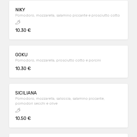
NIKY
Pomodoro, mozzarella, salamino piccante e prosciutto cotto
10.30 €
GOKU
Pomodoro, mozzarella, prosciutto cotto e porcini
10.30 €
SICILIANA
Pomodoro, mozzarella, salsiccia, salamino piccante,
pomodori secchi e olive
10.50 €