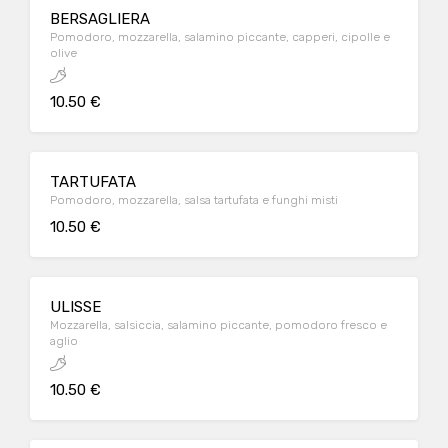
BERSAGLIERA
Pomodoro, mozzarella, salamino piccante, capperi, cipolle e
olive
10.50 €
TARTUFATA
Pomodoro, mozzarella, salsa tartufata e funghi misti
10.50 €
ULISSE
Mozzarella, salsiccia, salamino piccante, pomodoro fresco e
aglio
10.50 €