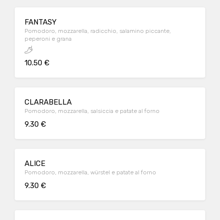
FANTASY
Pomodoro, mozzarella, radicchio, salamino piccante,
peperoni e grana
10.50 €
CLARABELLA
Pomodoro, mozzarella, salsiccia e patate al forno
9.30 €
ALICE
Pomodoro, mozzarella, würstel e patate al forno
9.30 €