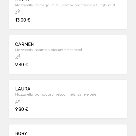
Mozzarella, formaggi misti, pomodoro fresco e funghi misti
13.00 €
CARMEN
Mozzarella, salamino piccante e carciofi
9.30 €
LAURA
Mozzarella, pomodoro fresco, melanzane e brie
9.80 €
ROBY