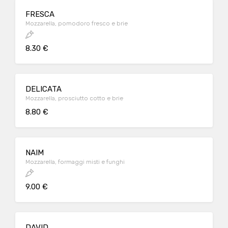
FRESCA
Mozzarella, pomodoro fresco e brie
8.30 €
DELICATA
Mozzarella, prosciutto cotto e brie
8.80 €
NAIM
Mozzarella, formaggi misti e funghi
9.00 €
DAVID