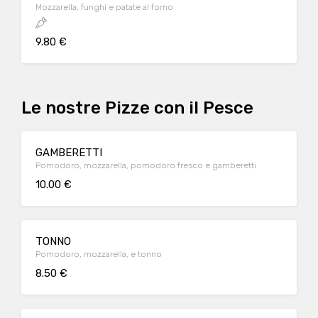
Mozzarella, funghi e patate al forno
9.80 €
Le nostre Pizze con il Pesce
GAMBERETTI
Pomodoro, mozzarella, pomodoro fresco e gamberetti
10.00 €
TONNO
Pomodoro, mozzarella, e tonno
8.50 €