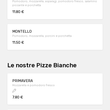
Pomodoro, mozzarella, asparagi, pomodoro fresco, salamino
piccante e porchetta
11.80 €
MONTELLO
Pomodoro, mozzarella, porcini e porchetta
11.50 €
Le nostre Pizze Bianche
PRIMAVERA
Mozzarella e pomodoro fresco
7.80 €