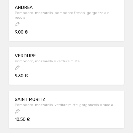
ANDREA
Pomodoro, mozzarella, pomodoro fresco, gorgonzola e
rucola
9.00 €
VERDURE
Pomodoro, mozzarella e verdure miste
9.30 €
SAINT MORITZ
Pomodoro, mozzarella, verdure miste, gorgonzola e rucola
10.50 €