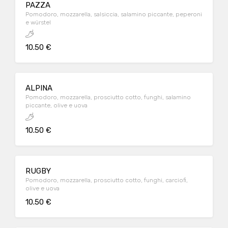
PAZZA
Pomodoro, mozzarella, salsiccia, salamino piccante, peperoni
e würstel
10.50 €
ALPINA
Pomodoro, mozzarella, prosciutto cotto, funghi, salamino
piccante, olive e uova
10.50 €
RUGBY
Pomodoro, mozzarella, prosciutto cotto, funghi, carciofi,
olive e uova
10.50 €