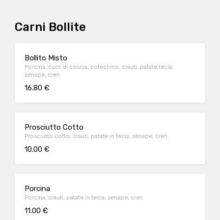
Carni Bollite
Bollito Misto
Porcina, cuor di coscia, cotechino, crauti, patate tecia,
senape, cren
16.80 €
Prosciutto Cotto
Prosciutto cotto, crauti, patate in tecia, senape, cren
10.00 €
Porcina
Porcina, crauti, patate in tecia, senape, cren
11.00 €