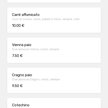
Carrè affumicato
Cuor di coscia, crauti, patate in tecia, senape, cren
10.00 €
Vienna paio
Due salsicce Vienna, crauti, senape
7.50 €
Cragno paio
Due salsicce Cragno, crauti, senape
9.50 €
Cotechino