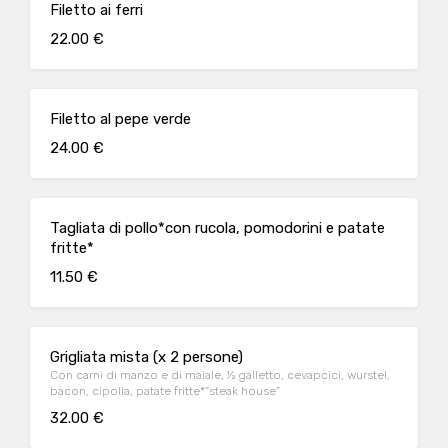
Filetto ai ferri
22.00 €
Filetto al pepe verde
24.00 €
Tagliata di pollo*con rucola, pomodorini e patate
fritte*
11.50 €
Grigliata mista (x 2 persone)
Con carni di manzo e di maiale, ½ galletto, cevapcici, wurstel,
bacon, cipolla, patate fritte*”steak house”
32.00 €