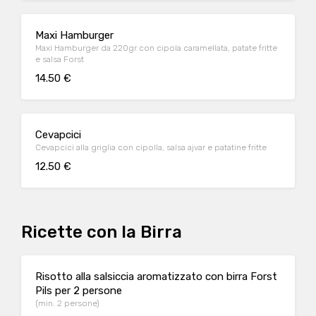
Maxi Hamburger
Maxi Hamburger da 220gr con cipola caramellata, patate fritte
e salsa Forst
14.50 €
Cevapcici
Cevapcici alla griglia con cipolla, salsa ajvar e patatine fritte
12.50 €
Ricette con la Birra
Risotto alla salsiccia aromatizzato con birra Forst
Pils per 2 persone
(min. 2 persone)