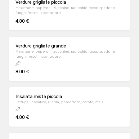
Verdure grigliate piccola
Melanzane, peperoni, zucchine, radicchio rosso spadone,
funghi freschi, pomodoro
4.80 €
Verdure grigliate grande
Melanzane, peperoni, zucchine, radicchio rosso spadone,
funghi freschi, pomodoro
8.00 €
Insalata mista piccola
Lattuga, insalatina, rucola, pomodoro, carote, mais
4.00 €