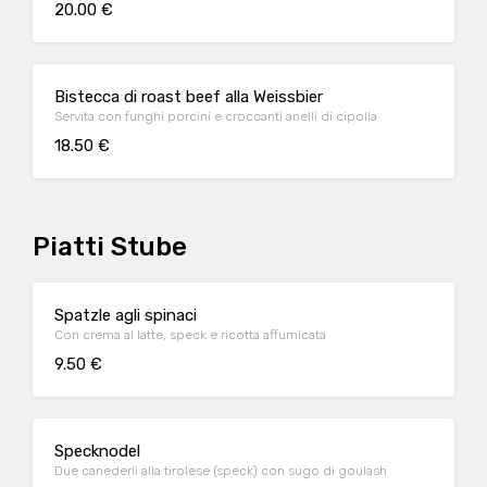
20.00 €
Bistecca di roast beef alla Weissbier
Servita con funghi porcini e croccanti anelli di cipolla
18.50 €
Piatti Stube
Spatzle agli spinaci
Con crema al latte, speck e ricotta affumicata
9.50 €
Specknodel
Due canederli alla tirolese (speck) con sugo di goulash