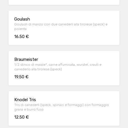
Goulash
Goulash di manzo con due canederli alla tirolese (speck) e
polenta
16.50 €
Braumeister
1/2 stinco di maiale*, carne affumicata, wurstel, crauti e
canederlo alla tirolese (speck)
19.50 €
Knodel Tris
Tris di canederli (speck, spinaci e formaggi) con formaggio
grana e burro fuso
12.50 €