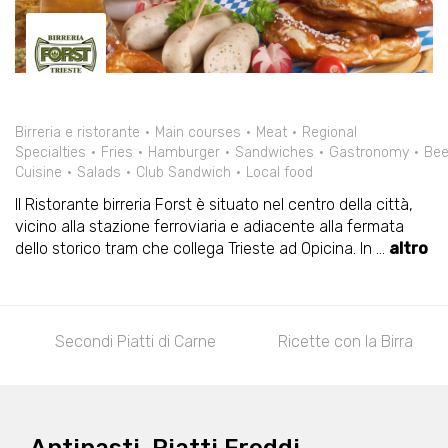
Birreria e ristorante
Main courses
Meat
Regional
Specialties
Fries
Hamburger
Sandwiches
Gastronomy
Bee
Cuisine
Salads
Club Sandwich
Local food
Il Ristorante birreria Forst è situato nel centro della città,
vicino alla stazione ferroviaria e adiacente alla fermata
dello storico tram che collega Trieste ad Opicina. In
...
altro
iatti di Carne
Ricette con la Birra
Piatti Stube