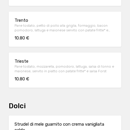
Trento
Pane tostato, petto di pollo alla griglia, formaggio, bacon
pomodoro, lattuga e maionese servito con patate fritte* e
salsa Forst
10.80 €
Trieste
Pane tostato, mozzarella, pomodoro, lattuga, salsa di tonno e
maionese, servito in piatto con patate fritte* e salsa Forst
10.80 €
Dolci
Strudel di mele guarnito con crema vanigliata