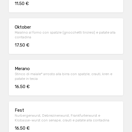
11.50 €
Oktober
Maialino al forno con spatzle (gnocchetti tirolesi) e patate alla
contadina
17.50 €
Merano
Stinco di maiale* arrosto alla birra con spatzle, crauti, kren e
patate in tecia
16.50 €
Fest
Nurbergerwurst, Debrezinerwurst, Frankfurterwurst e
Klobasse-wurst con senape, crauti e patate alla contadina
16.50 €