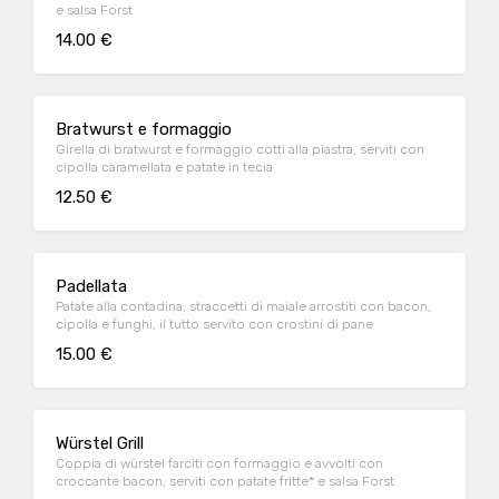
e salsa Forst
14.00 €
Bratwurst e formaggio
Girella di bratwurst e formaggio cotti alla piastra, serviti con
cipolla caramellata e patate in tecia
12.50 €
Padellata
Patate alla contadina, straccetti di maiale arrostiti con bacon,
cipolla e funghi, il tutto servito con crostini di pane
15.00 €
Würstel Grill
Coppia di würstel farciti con formaggio e avvolti con
croccante bacon, serviti con patate fritte* e salsa Forst