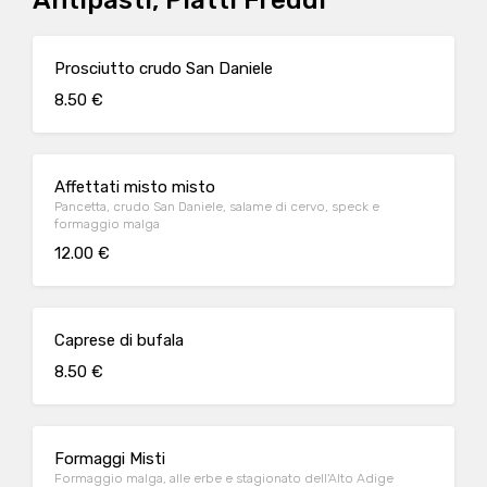
Antipasti, Piatti Freddi
Prosciutto crudo San Daniele
8.50 €
Affettati misto misto
Pancetta, crudo San Daniele, salame di cervo, speck e
formaggio malga
12.00 €
Caprese di bufala
8.50 €
Formaggi Misti
Formaggio malga, alle erbe e stagionato dell'Alto Adige