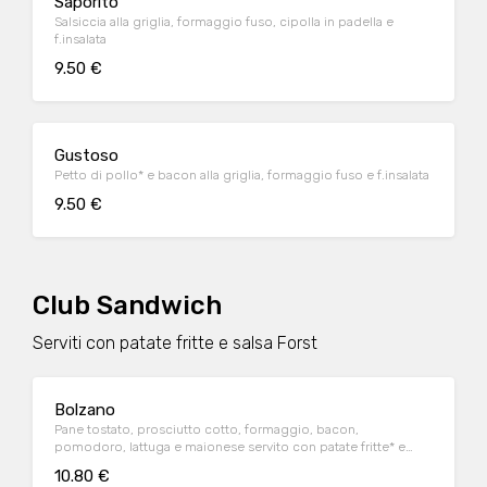
Saporito
Salsiccia alla griglia, formaggio fuso, cipolla in padella e
f.insalata
9.50 €
Gustoso
Petto di pollo* e bacon alla griglia, formaggio fuso e f.insalata
9.50 €
Club Sandwich
Serviti con patate fritte e salsa Forst
Bolzano
Pane tostato, prosciutto cotto, formaggio, bacon,
pomodoro, lattuga e maionese servito con patate fritte* e
salsa Forst
10.80 €