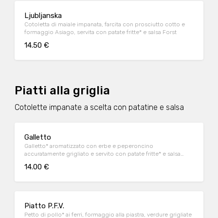
Ljubljanska
Cotoletta di maiale impanata, farcita con prosciutto cotto e
formaggio Asiago, servita con patate fritte* e salsa Forst
14.50 €
Piatti alla griglia
Cotolette impanate a scelta con patatine e salsa
Galletto
Galletto* aromatizzato con erbe e peperoncino
accuratamente grigliato e servito con patate fritte* e salsa
Forst
14.00 €
Piatto P.F.V.
Petto di pollo* ai ferri, formaggio alla piastra, verdure grigliate