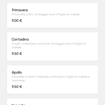
Primavera
Prosciutto cotto, formaggio fuso e foglia di insalata
9.00 €
Contadino
Funghi, melanzane, zucchine, formaggio fuso e foglia di
insalata
9.50 €
Apollo
Cotoletta di pollo* impanata, pomodoro, foglia di insalata e
maionese
9.50 €