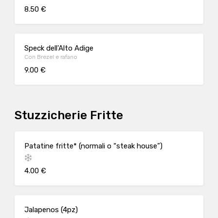
8.50 €
Speck dell'Alto Adige
Con Brezel e rafano
9.00 €
Stuzzicherie Fritte
Patatine fritte* (normali o “steak house”)
4.00 €
Jalapenos (4pz)