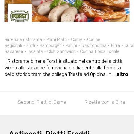
Birreria e ristorante
Primi Piatti
Carne
Cucine
Regionali
Fritti
Hamburger
Panini
Gastronomia
Birre
Cuci
Bavarese
Insalate
Club Sandwich
Cucina Tipica Locale
Il Ristorante birreria Forst è situato nel centro della città,
vicino alla stazione ferroviaria e adiacente alla fermata
dello storico tram che collega Trieste ad Opicina. In
...
altro
arne
Ricette con la Birra
Piatti Stube
Ca