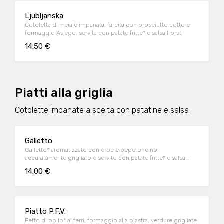
Ljubljanska
Cotoletta di maiale impanata, farcita con prosciutto cotto e
formaggio Asiago, servita con patate fritte* e salsa Forst
14.50 €
Piatti alla griglia
Cotolette impanate a scelta con patatine e salsa
Galletto
Galletto* aromatizzato con erbe e peperoncino
accuratamente grigliato e servito con patate fritte* e salsa
Forst
14.00 €
Piatto P.F.V.
Petto di pollo* ai ferri, formaggio alla piastra, verdure grigliate