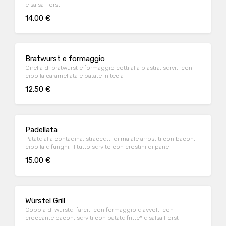
e salsa Forst
14.00 €
Bratwurst e formaggio
Girella di bratwurst e formaggio cotti alla piastra, serviti con
cipolla caramellata e patate in tecia
12.50 €
Padellata
Patate alla contadina, straccetti di maiale arrostiti con bacon,
cipolla e funghi, il tutto servito con crostini di pane
15.00 €
Würstel Grill
Coppia di würstel farciti con formaggio e avvolti con
croccante bacon, serviti con patate fritte* e salsa Forst