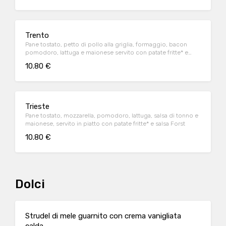
Trento
Pane tostato, petto di pollo alla griglia, formaggio, bacon
pomodoro, lattuga e maionese servito con patate fritte* e
salsa Forst
10.80 €
Trieste
Pane tostato, mozzarella, pomodoro, lattuga, salsa di tonno e
maionese, servito in piatto con patate fritte* e salsa Forst
10.80 €
Dolci
Strudel di mele guarnito con crema vanigliata