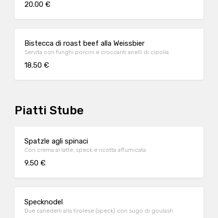
20.00 €
Bistecca di roast beef alla Weissbier
Servita con funghi porcini e croccanti anelli di cipolla
18.50 €
Piatti Stube
Spatzle agli spinaci
Con crema al latte, speck e ricotta affumicata
9.50 €
Specknodel
Due canederli alla tirolese (speck) con sugo di goulash