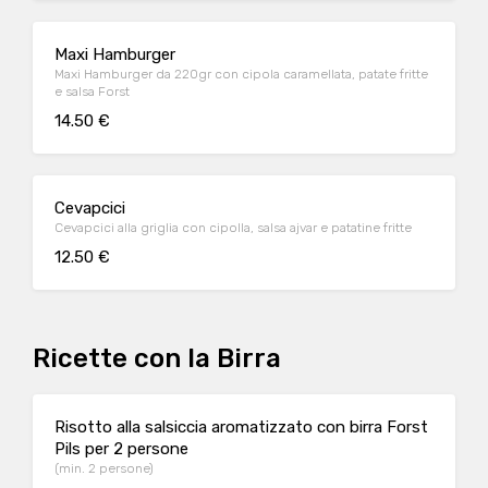
Maxi Hamburger
Maxi Hamburger da 220gr con cipola caramellata, patate fritte
e salsa Forst
14.50 €
Cevapcici
Cevapcici alla griglia con cipolla, salsa ajvar e patatine fritte
12.50 €
Ricette con la Birra
Risotto alla salsiccia aromatizzato con birra Forst
Pils per 2 persone
(min. 2 persone)