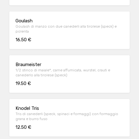
Goulash
Goulash di manzo con due canederli alla tirolese (speck) e
polenta
16.50 €
Braumeister
1/2 stinco di maiale*, carne affumicata, wurstel, crauti e
canederlo alla tirolese (speck)
19.50 €
Knodel Tris
Tris di canederli (speck, spinaci e formaggi) con formaggio
grana e burro fuso
12.50 €