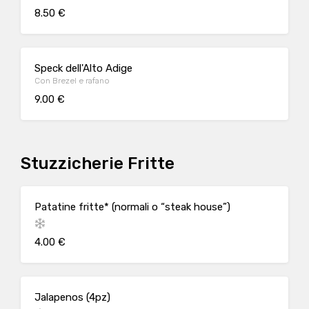
8.50 €
Speck dell'Alto Adige
Con Brezel e rafano
9.00 €
Stuzzicherie Fritte
Patatine fritte* (normali o “steak house”)
4.00 €
Jalapenos (4pz)