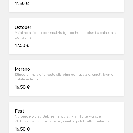
11.50 €
Oktober
Maialino al forno con spatzle (gnocchetti tirolesi) e patate alla
contadina
17.50 €
Merano
Stinco di maiale* arrosto alla birra con spatzle, crauti, kren e
patate in tecia
16.50 €
Fest
Nurbergerwurst, Debrezinerwurst, Frankfurterwurst e
Klobasse-wurst con senape, crauti e patate alla contadina
16.50 €