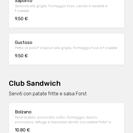
Saporito
Salsiccia alla griglia, formaggio fuso, cipolla in padella e
f.insalata
9.50 €
Gustoso
Petto di pollo* e bacon alla griglia, formaggio fuso e f.insalata
9.50 €
Club Sandwich
Serviti con patate fritte e salsa Forst
Bolzano
Pane tostato, prosciutto cotto, formaggio, bacon,
pomodoro, lattuga e maionese servito con patate fritte* e
salsa Forst
10.80 €