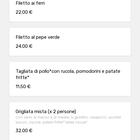
Filetto ai ferri
22.00 €
Filetto al pepe verde
24.00 €
Tagliata di pollo*con rucola, pomodorini e patate
fritte*
11.50 €
Grigliata mista (x 2 persone)
Con carni di manzo e di maiale, ½ galletto, cevapcici, wurstel,
bacon, cipolla, patate fritte*”steak house”
32.00 €