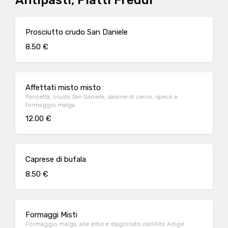
Antipasti, Piatti Freddi
Prosciutto crudo San Daniele
8.50 €
Affettati misto misto
Pancetta, crudo San Daniele, salame di cervo, speck e
formaggio malga
12.00 €
Caprese di bufala
8.50 €
Formaggi Misti
Formaggio malga, alle erbe e stagionato dell'Alto Adige