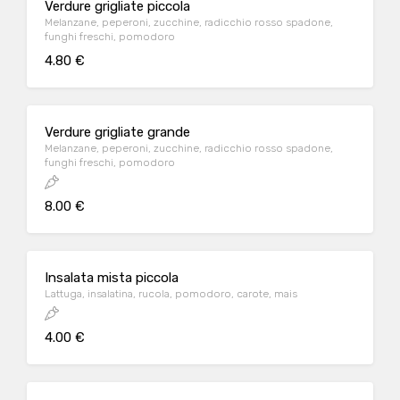
Verdure grigliate piccola
Melanzane, peperoni, zucchine, radicchio rosso spadone,
funghi freschi, pomodoro
4.80 €
Verdure grigliate grande
Melanzane, peperoni, zucchine, radicchio rosso spadone,
funghi freschi, pomodoro
8.00 €
Insalata mista piccola
Lattuga, insalatina, rucola, pomodoro, carote, mais
4.00 €