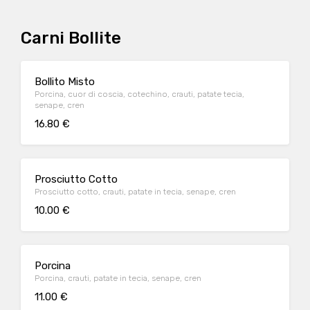
Carni Bollite
Bollito Misto
Porcina, cuor di coscia, cotechino, crauti, patate tecia,
senape, cren
16.80 €
Prosciutto Cotto
Prosciutto cotto, crauti, patate in tecia, senape, cren
10.00 €
Porcina
Porcina, crauti, patate in tecia, senape, cren
11.00 €