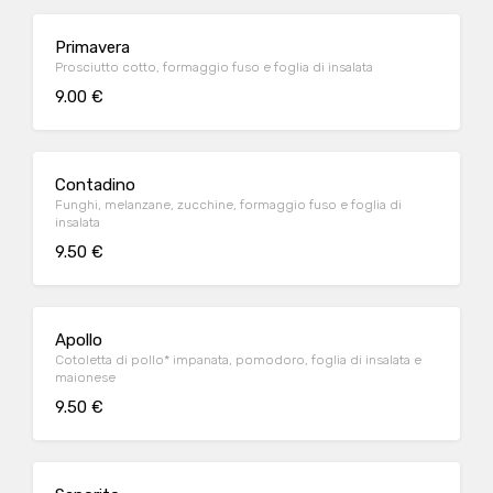
Primavera
Prosciutto cotto, formaggio fuso e foglia di insalata
9.00 €
Contadino
Funghi, melanzane, zucchine, formaggio fuso e foglia di
insalata
9.50 €
Apollo
Cotoletta di pollo* impanata, pomodoro, foglia di insalata e
maionese
9.50 €