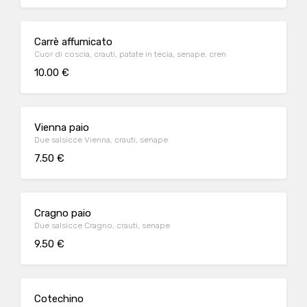
Carrè affumicato
Cuor di coscia, crauti, patate in tecia, senape, cren
10.00 €
Vienna paio
Due salsicce Vienna, crauti, senape
7.50 €
Cragno paio
Due salsicce Cragno, crauti, senape
9.50 €
Cotechino