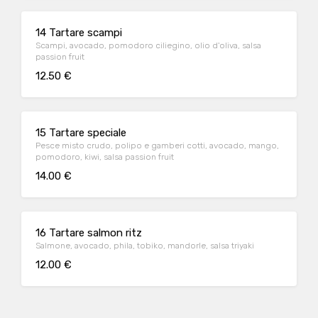
14 Tartare scampi
Scampi, avocado, pomodoro ciliegino, olio d'oliva, salsa
passion fruit
12.50 €
15 Tartare speciale
Pesce misto crudo, polipo e gamberi cotti, avocado, mango,
pomodoro, kiwi, salsa passion fruit
14.00 €
16 Tartare salmon ritz
Salmone, avocado, phila, tobiko, mandorle, salsa triyaki
12.00 €