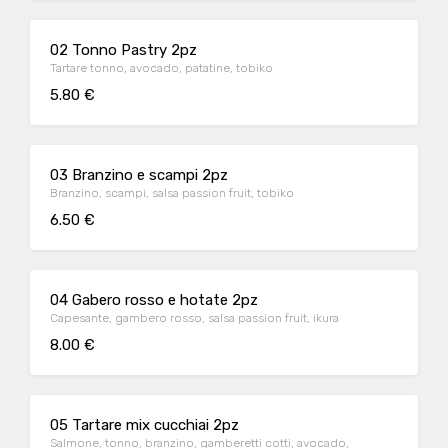
02 Tonno Pastry 2pz
Tartare tonno, avocado, patatine, tobiko
5.80 €
03 Branzino e scampi 2pz
Branzino, scampi, salsa passion fruit, tobiko
6.50 €
04 Gabero rosso e hotate 2pz
Capesante, gambero rosso, salsa passion fruit, ikura
8.00 €
05 Tartare mix cucchiai 2pz
Salmone, tonno, branzino, gamberetti cotti, avocado,