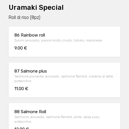
Uramaki Special
Roll di riso (8pz)
86 Rainbow roll
Surimi avocado, pesce misto crudo, tobiko, maionese
9.00 €
87 Salmone plus
Salmone piccante, avocado, salmone flambè, credma di latte,
pistacchio
11.00 €
88 Salmone Roll
Salmone, avocado, salmone flambè, phila, salsa yuzu,
pistacchio