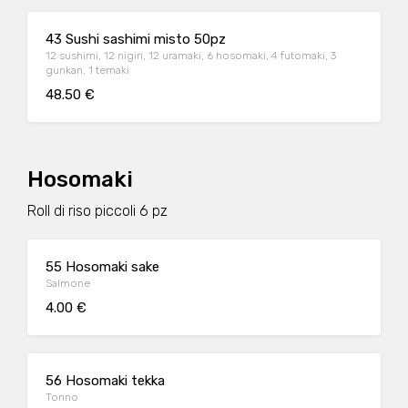
43 Sushi sashimi misto 50pz
12 sushimi, 12 nigiri, 12 uramaki, 6 hosomaki, 4 futomaki, 3
gunkan, 1 temaki
48.50 €
Hosomaki
Roll di riso piccoli 6 pz
55 Hosomaki sake
Salmone
4.00 €
56 Hosomaki tekka
Tonno