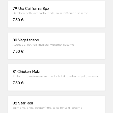
79 Ura California 8pz
Gamberi cotti, avocado, phila, salsa zafferano sesamo
7.50 €
80 Vegetariano
Avocado, cetrioli, insalata, wakame, sesamo
7.50 €
81 Chicken Maki
Pollo fritto, maionese, avocado, tobiko, salsa teriyaki, sesamo
7.50 €
82 Star Roll
Salmone, phila, patate fritte, salsa teriyaki, sesamo