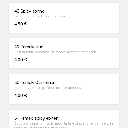
48 Spicy tonno
Tonno piccante, tobiko, tabasco
4.50 €
49 Temaki club
Philadelphia, avocado, salmone piccante, mandorla
4.00 €
50 Temaki California
Surimi, avocado, gamberi cotti, maionese
4.00 €
51 Temaki spicy ebiten
Buccia di sesamo, riso bianco, tartare di salmone, gambero in