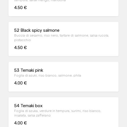
tempura, salsa mango, mandorla
4.50 €
52 Black spicy salmone
Buccia di sesamo, riso nero, tartare di salmone, salsa rucola,
pistacchio
4.50 €
53 Temaki pink
Foglia di azuki, riso bianco, salmone, phila
4.00 €
54 Temaki box
Foglia di azuka, verdure in tempura, surimi, riso bianco,
insalata, salsa zafferano
4.00 €