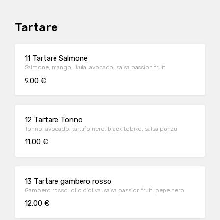
Tartare
11 Tartare Salmone
Salmone, mango, ikula, avocado, salsa passion fruit
9.00 €
12 Tartare Tonno
Tonno, avocado, tartufo nero, black tobiko, salsa ponzu
11.00 €
13 Tartare gambero rosso
Gambero rosso, olio d'oliva, salsa passion fruit, pepe nero
12.00 €