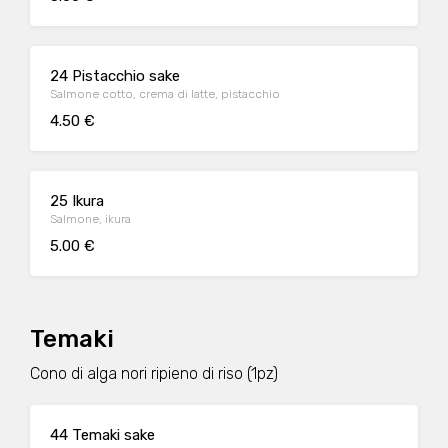
24 Pistacchio sake
Salmone cotto, crema di latte, pistacchio
4.50 €
25 Ikura
Salmone, ikura
5.00 €
Temaki
Cono di alga nori ripieno di riso (1pz)
44 Temaki sake