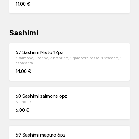
11.00 €
Sashimi
67 Sashimi Misto 12pz
3 salmone, 3 tonno, 3 branzino, 1 gambero rosso, 1 scampo, 1
capasanta
14.00 €
68 Sashimi salmone 6pz
Salmone
6.00 €
69 Sashimi maguro 6pz