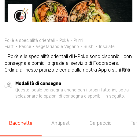
Pokè e specialità orientali
Pokè
Primi
Piatti
Pesce
Vegetariano e Vegano
Sushi
Insalate
Il Pokè e le specialità orientali di I-Poke sono disponibili con
consegna a domicilio grazie al servizio di Foodracers.
Ordina a Trieste pranzo e cena dalla nostra App o s
...
altro
Modalità di consegna
Questo locale consegna anche con i propri fattorini, potrai
selezionare le opzioni di consegna disponibili in seguito.
Bacchette
Antipasti
Carpaccio
Ta