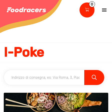
0
I-Poke