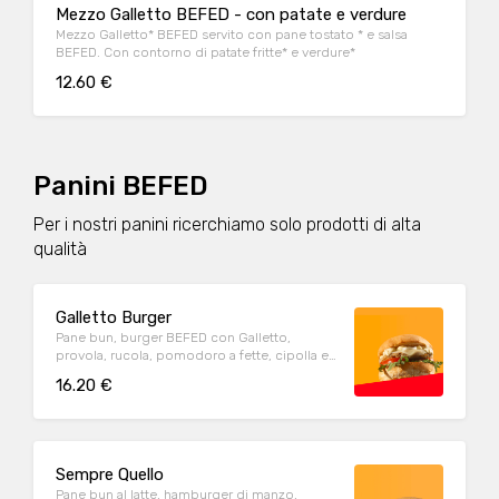
Mezzo Galletto BEFED - con patate e verdure
Mezzo Galletto* BEFED servito con pane tostato * e salsa
BEFED. Con contorno di patate fritte* e verdure*
12.60 €
Panini BEFED
Per i nostri panini ricerchiamo solo prodotti di alta
qualità
Galletto Burger
Pane bun, burger BEFED con Galletto,
provola, rucola, pomodoro a fette, cipolla e
salsa BEFED. Con contorno di patate fritte
16.20 €
Sempre Quello
Pane bun al latte, hamburger di manzo,