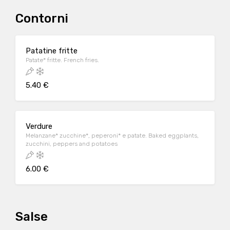
Contorni
Patatine fritte
Patate* fritte. French fries.
5.40 €
Verdure
Melanzane* zucchine*, peperoni* e patate. Baked eggplants,
zucchini, peppers and potatoes
6.00 €
Salse