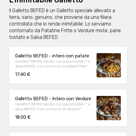
L'inimitabile Galletto
Il Galletto BEFED è un Galletto speciale allevato a
terra, sano, genuino, che proviene da una filiera
controllata che lo rende inimitabile. Lo serviamo
contornato da Patatine Fritte o Verdure miste, pane
tostato e Salsa BEFED.
Galletto BEFED - intero con patate
Galletto* BEFED servito con pane tostato * e
salsa BEFED. Con contorno di patate fritte*
17.40 €
Galletto BEFED - Intero con Verdure
Galletto* BEFED servito con pane tostato * e
salsa BEFED. Con contorno di verdure*
18.00 €