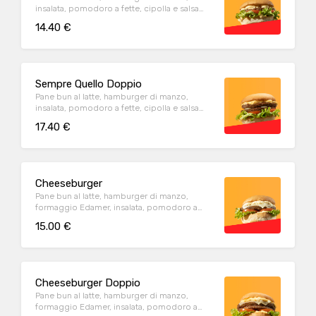
insalata, pomodoro a fette, cipolla e salsa
della casa. Con contorno di patate fritte
14.40 €
Sempre Quello Doppio
Pane bun al latte, hamburger di manzo,
insalata, pomodoro a fette, cipolla e salsa
della casa. Con contorno di patate fritte
17.40 €
Cheeseburger
Pane bun al latte, hamburger di manzo,
formaggio Edamer, insalata, pomodoro a
fette, cipolla e salsa della casa. Con contorno
15.00 €
di patate fritte
Cheeseburger Doppio
Pane bun al latte, hamburger di manzo,
formaggio Edamer, insalata, pomodoro a