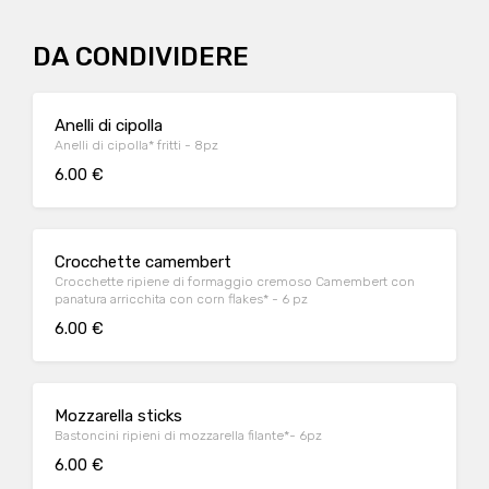
DA CONDIVIDERE
Anelli di cipolla
Anelli di cipolla* fritti - 8pz
6.00 €
Crocchette camembert
Crocchette ripiene di formaggio cremoso Camembert con
panatura arricchita con corn flakes* - 6 pz
6.00 €
Mozzarella sticks
Bastoncini ripieni di mozzarella filante*- 6pz
6.00 €