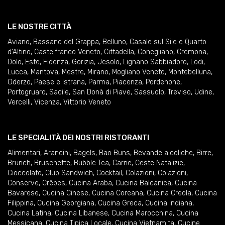
LE NOSTRE CITTÀ
Aviano
,
Bassano del Grappa
,
Belluno
,
Casale sul Sile e Quarto
d'Altino
,
Castelfranco Veneto
,
Cittadella
,
Conegliano
,
Cremona
,
Dolo
,
Este
,
Fidenza
,
Gorizia
,
Jesolo
,
Lignano Sabbiadoro
,
Lodi
,
Lucca
,
Mantova
,
Mestre
,
Mirano
,
Mogliano Veneto
,
Montebelluna
,
Oderzo
,
Paese e Istrana
,
Parma
,
Piacenza
,
Pordenone
,
Portogruaro
,
Sacile
,
San Donà di Piave
,
Sassuolo
,
Treviso
,
Udine
,
Vercelli
,
Vicenza
,
Vittorio Veneto
LE SPECIALITÀ DEI NOSTRI RISTORANTI
Alimentari
,
Arancini
,
Bagels
,
Bao Buns
,
Bevande alcoliche
,
Birre
,
Brunch
,
Bruschette
,
Bubble Tea
,
Carne
,
Ceste Natalizie
,
Cioccolato
,
Club Sandwich
,
Cocktail
,
Colazioni
,
Colazioni
,
Conserve
,
Crêpes
,
Cucina Araba
,
Cucina Balcanica
,
Cucina
Bavarese
,
Cucina Cinese
,
Cucina Coreana
,
Cucina Creola
,
Cucina
Filippina
,
Cucina Georgiana
,
Cucina Greca
,
Cucina Indiana
,
Cucina Latina
,
Cucina Libanese
,
Cucina Marocchina
,
Cucina
Messicana
,
Cucina Tipica Locale
,
Cucina Vietnamita
,
Cucine