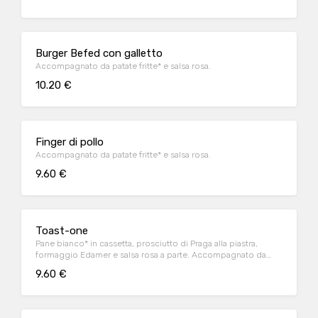
Burger Befed con galletto
Accompagnato da patate fritte* e salsa rosa.
10.20 €
Finger di pollo
Accompagnato da patate fritte* e salsa rosa.
9.60 €
Toast-one
Pane bianco* in cassetta, prosciutto di Praga alla piastra,
formaggio Edamer e salsa rosa a parte. Accompagnato da
patate fritte
9.60 €