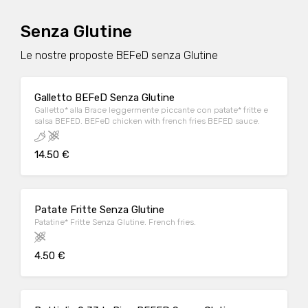
Senza Glutine
Le nostre proposte BEFeD senza Glutine
Galletto BEFeD Senza Glutine
Galletto* alla Brace leggermente piccante con patate* fritte e
salsa BEFED. BEFeD chicken with french fries BEFED sauce.
14.50 €
Patate Fritte Senza Glutine
Patatine* Fritte Senza Glutine. French fries.
4.50 €