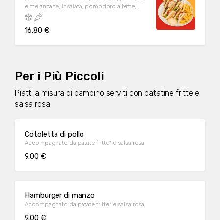
e melanzane, insalata, pomodoro a fette,
mozzarella, origano, maionese servito con
salsa rosa. Co contorno di patate fritte
16.80 €
Per i Più Piccoli
Piatti a misura di bambino serviti con patatine fritte e
salsa rosa
Cotoletta di pollo
Accompagnato da patate fritte* e salsa rosa.
9.00 €
Hamburger di manzo
Accompagnato da patate fritte* e salsa rosa.
9.00 €