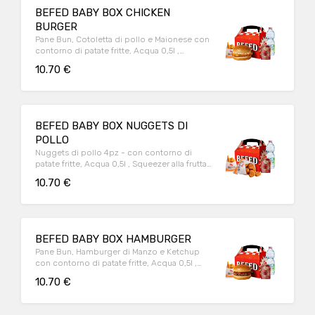
BEFED BABY BOX CHICKEN
BURGER
Pane Bun, Cotoletta di pollo e Maionese con
contorno di patate fritte, Acqua 0,5l ,
Squeezer alla frutta e Sorpresa.
10.70 €
BEFED BABY BOX NUGGETS DI
POLLO
Nuggets di pollo 4pz - con contorno di
patate fritte, Acqua 0,5l , Squeezer alla frutta
e Sorpresa.
10.70 €
BEFED BABY BOX HAMBURGER
Pane Bun, Hamburger di Manzo e Ketchup
con contorno di patate fritte, Acqua 0,5l ,
Squeezer alla frutta e Sorpresa.
10.70 €