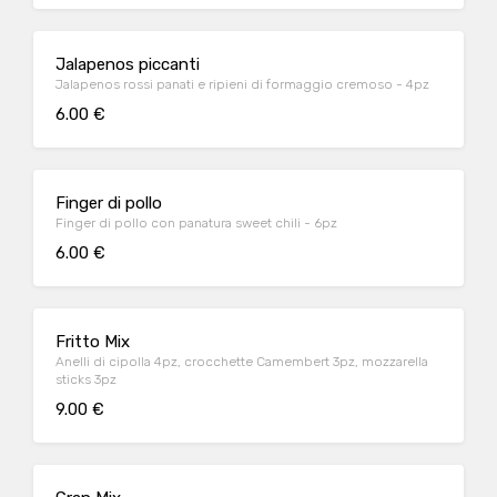
Jalapenos piccanti
Jalapenos rossi panati e ripieni di formaggio cremoso - 4pz
6.00 €
Finger di pollo
Finger di pollo con panatura sweet chili - 6pz
6.00 €
Fritto Mix
Anelli di cipolla 4pz, crocchette Camembert 3pz, mozzarella
sticks 3pz
9.00 €