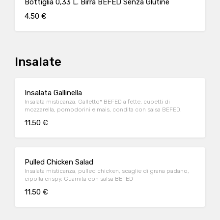
Bottiglia 0,33 L. Birra BEFED Senza Glutine
4.50 €
Insalate
Insalata Gallinella
Insalata misticanza, Galletto* BEFED a fette, cubetti di
mozzarella, pomodorini e mais, condita con salsa BEFED.
11.50 €
Pulled Chicken Salad
Insalata misticanza, pulled chicken, scaglie di grana padano,
cipolla crispy. Guarnita con salsa BEFED
11.50 €