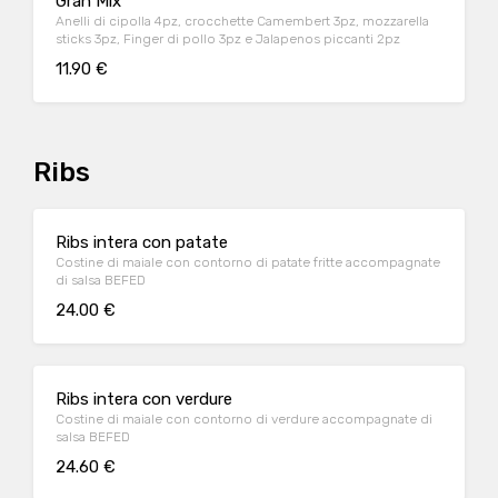
Gran Mix
Anelli di cipolla 4pz, crocchette Camembert 3pz, mozzarella
sticks 3pz, Finger di pollo 3pz e Jalapenos piccanti 2pz
11.90 €
Ribs
Ribs intera con patate
Costine di maiale con contorno di patate fritte accompagnate
di salsa BEFED
24.00 €
Ribs intera con verdure
Costine di maiale con contorno di verdure accompagnate di
salsa BEFED
24.60 €