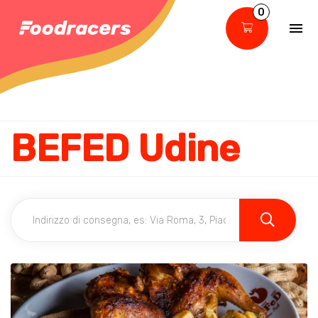
0
BEFED Udine