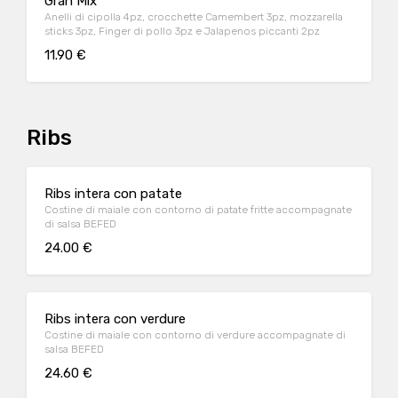
Gran Mix
Anelli di cipolla 4pz, crocchette Camembert 3pz, mozzarella
sticks 3pz, Finger di pollo 3pz e Jalapenos piccanti 2pz
11.90 €
Ribs
Ribs intera con patate
Costine di maiale con contorno di patate fritte accompagnate
di salsa BEFED
24.00 €
Ribs intera con verdure
Costine di maiale con contorno di verdure accompagnate di
salsa BEFED
24.60 €