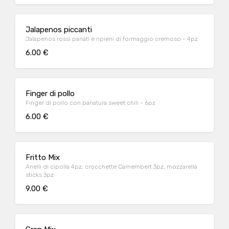
Jalapenos piccanti
Jalapenos rossi panati e ripieni di formaggio cremoso - 4pz
6.00 €
Finger di pollo
Finger di pollo con panatura sweet chili - 6pz
6.00 €
Fritto Mix
Anelli di cipolla 4pz, crocchette Camembert 3pz, mozzarella
sticks 3pz
9.00 €