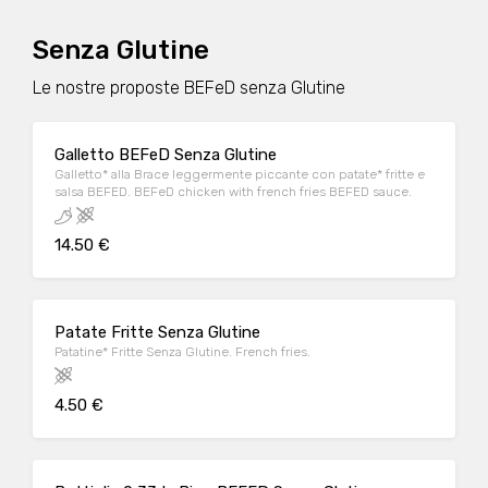
Senza Glutine
Le nostre proposte BEFeD senza Glutine
Galletto BEFeD Senza Glutine
Galletto* alla Brace leggermente piccante con patate* fritte e
salsa BEFED. BEFeD chicken with french fries BEFED sauce.
14.50 €
Patate Fritte Senza Glutine
Patatine* Fritte Senza Glutine. French fries.
4.50 €