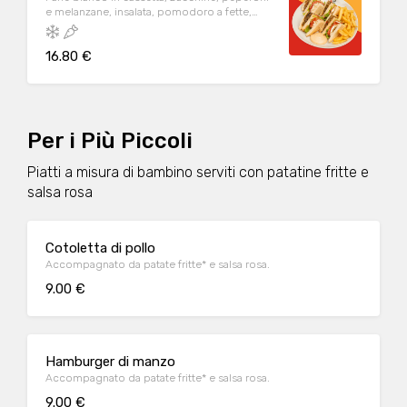
e melanzane, insalata, pomodoro a fette,
mozzarella, origano, maionese servito con
salsa rosa. Co contorno di patate fritte
16.80 €
Per i Più Piccoli
Piatti a misura di bambino serviti con patatine fritte e
salsa rosa
Cotoletta di pollo
Accompagnato da patate fritte* e salsa rosa.
9.00 €
Hamburger di manzo
Accompagnato da patate fritte* e salsa rosa.
9.00 €