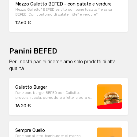
Mezzo Galletto BEFED - con patate e verdure
Mezzo Galletto* BEFED servito con pane tostato * e salsa
BEFED. Con contorno di patate fritte* e verdure*
12.60 €
Panini BEFED
Per i nostri panini ricerchiamo solo prodotti di alta
qualità
Galletto Burger
Pane bun, burger BEFED con Galletto,
provola, rucola, pomodoro a fette, cipolla e
salsa BEFED. Con contorno di patate fritte
16.20 €
Sempre Quello
Pane bun al latte, hamburger di manzo,