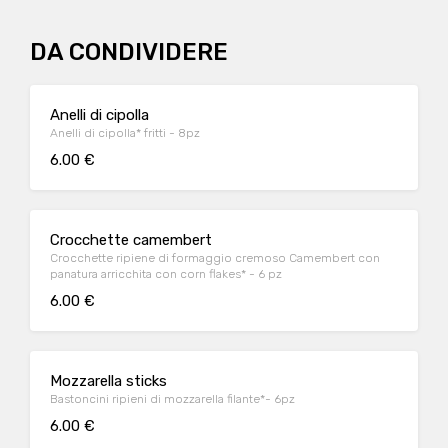
DA CONDIVIDERE
Anelli di cipolla
Anelli di cipolla* fritti - 8pz
6.00 €
Crocchette camembert
Crocchette ripiene di formaggio cremoso Camembert con
panatura arricchita con corn flakes* - 6 pz
6.00 €
Mozzarella sticks
Bastoncini ripieni di mozzarella filante*- 6pz
6.00 €