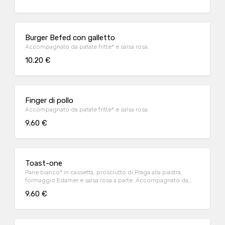
Burger Befed con galletto
Accompagnato da patate fritte* e salsa rosa.
10.20 €
Finger di pollo
Accompagnato da patate fritte* e salsa rosa.
9.60 €
Toast-one
Pane bianco* in cassetta, prosciutto di Praga alla piastra,
formaggio Edamer e salsa rosa a parte. Accompagnato da
patate fritte
9.60 €