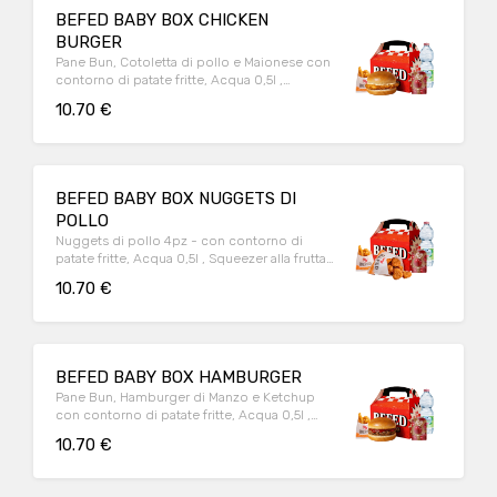
BEFED BABY BOX CHICKEN
BURGER
Pane Bun, Cotoletta di pollo e Maionese con
contorno di patate fritte, Acqua 0,5l ,
Squeezer alla frutta e Sorpresa.
10.70 €
BEFED BABY BOX NUGGETS DI
POLLO
Nuggets di pollo 4pz - con contorno di
patate fritte, Acqua 0,5l , Squeezer alla frutta
e Sorpresa.
10.70 €
BEFED BABY BOX HAMBURGER
Pane Bun, Hamburger di Manzo e Ketchup
con contorno di patate fritte, Acqua 0,5l ,
Squeezer alla frutta e Sorpresa.
10.70 €