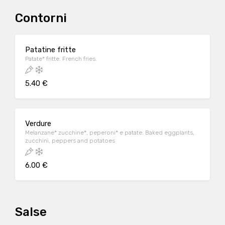
Contorni
Patatine fritte
Patate* fritte. French fries.
5.40 €
Verdure
Melanzane* zucchine*, peperoni* e patate. Baked eggplants,
zucchini, peppers and potatoes
6.00 €
Salse