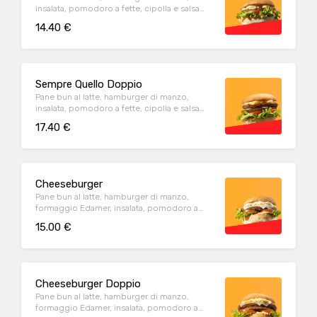
insalata, pomodoro a fette, cipolla e salsa
della casa. Con contorno di patate fritte
14.40 €
Sempre Quello Doppio
Pane bun al latte, hamburger di manzo,
insalata, pomodoro a fette, cipolla e salsa
della casa. Con contorno di patate fritte
17.40 €
Cheeseburger
Pane bun al latte, hamburger di manzo,
formaggio Edamer, insalata, pomodoro a
fette, cipolla e salsa della casa. Con contorno
15.00 €
di patate fritte
Cheeseburger Doppio
Pane bun al latte, hamburger di manzo,
formaggio Edamer, insalata, pomodoro a