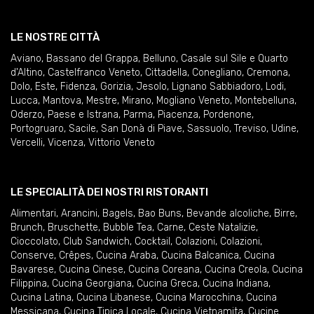
LE NOSTRE CITTÀ
Aviano
,
Bassano del Grappa
,
Belluno
,
Casale sul Sile e Quarto
d'Altino
,
Castelfranco Veneto
,
Cittadella
,
Conegliano
,
Cremona
,
Dolo
,
Este
,
Fidenza
,
Gorizia
,
Jesolo
,
Lignano Sabbiadoro
,
Lodi
,
Lucca
,
Mantova
,
Mestre
,
Mirano
,
Mogliano Veneto
,
Montebelluna
,
Oderzo
,
Paese e Istrana
,
Parma
,
Piacenza
,
Pordenone
,
Portogruaro
,
Sacile
,
San Donà di Piave
,
Sassuolo
,
Treviso
,
Udine
,
Vercelli
,
Vicenza
,
Vittorio Veneto
LE SPECIALITÀ DEI NOSTRI RISTORANTI
Alimentari
,
Arancini
,
Bagels
,
Bao Buns
,
Bevande alcoliche
,
Birre
,
Brunch
,
Bruschette
,
Bubble Tea
,
Carne
,
Ceste Natalizie
,
Cioccolato
,
Club Sandwich
,
Cocktail
,
Colazioni
,
Colazioni
,
Conserve
,
Crêpes
,
Cucina Araba
,
Cucina Balcanica
,
Cucina
Bavarese
,
Cucina Cinese
,
Cucina Coreana
,
Cucina Creola
,
Cucina
Filippina
,
Cucina Georgiana
,
Cucina Greca
,
Cucina Indiana
,
Cucina Latina
,
Cucina Libanese
,
Cucina Marocchina
,
Cucina
Messicana
,
Cucina Tipica Locale
,
Cucina Vietnamita
,
Cucine