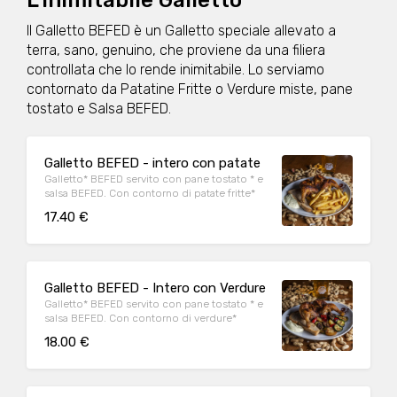
L'inimitabile Galletto
Il Galletto BEFED è un Galletto speciale allevato a
terra, sano, genuino, che proviene da una filiera
controllata che lo rende inimitabile. Lo serviamo
contornato da Patatine Fritte o Verdure miste, pane
tostato e Salsa BEFED.
Galletto BEFED - intero con patate
Galletto* BEFED servito con pane tostato * e
salsa BEFED. Con contorno di patate fritte*
17.40 €
Galletto BEFED - Intero con Verdure
Galletto* BEFED servito con pane tostato * e
salsa BEFED. Con contorno di verdure*
18.00 €