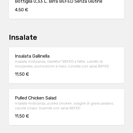
Bottiglia 0,33 L. Birra BEFED Senza Glutine
4.50 €
Insalate
Insalata Gallinella
Insalata misticanza, Galletto* BEFED a fette, cubetti di
mozzarella, pomodorini e mais, condita con salsa BEFED.
11.50 €
Pulled Chicken Salad
Insalata misticanza, pulled chicken, scaglie di grana padano,
cipolla crispy. Guarnita con salsa BEFED
11.50 €