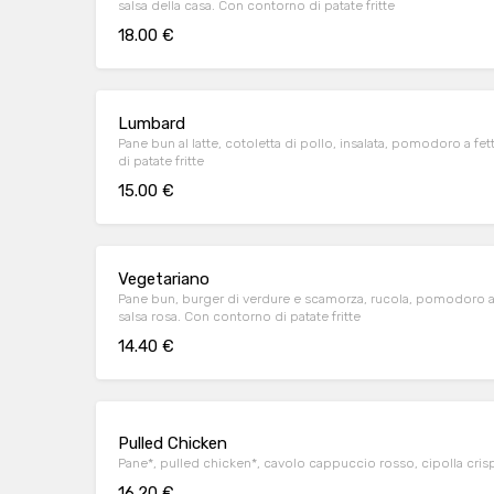
salsa della casa. Con contorno di patate fritte
18.00 €
Lumbard
Pane bun al latte, cotoletta di pollo, insalata, pomodoro a fe
di patate fritte
15.00 €
Vegetariano
Pane bun, burger di verdure e scamorza, rucola, pomodoro a
salsa rosa. Con contorno di patate fritte
14.40 €
Pulled Chicken
Pane*, pulled chicken*, cavolo cappuccio rosso, cipolla cris
16.20 €