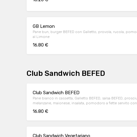
GB Lemon
Pane bun, burger BEFED con Galletto, provola, rucola, pomod
al Limone
16.80 €
Club Sandwich BEFED
Club Sandwich BEFED
Pane bianco in cassetta, Galletto BEFED, salsa BEFED, prosci
melanzane, maionese, insalata, pomodoro a fette servito con
fritte
16.80 €
Club Sandwich Vegetariano