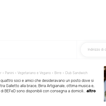
r
Panini
Vegetariano e Vegano
Birre
Club Sandwich
 quattro soci e amici che desideravano un posto dove si
ra Galletto alla brace, Birra Artigianale, ottima musica e,
ti di BEFeD sono disponibili con consegna a domicili
...
altro