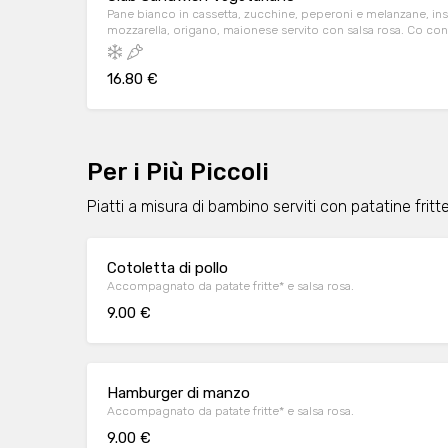
Pane bianco in cassetta, zucchine, peperoni e melanzane, ins
mozzarella, origano, maionese servito con salsa rosa. Co cont
16.80 €
Per i Più Piccoli
Piatti a misura di bambino serviti con patatine fritt
Cotoletta di pollo
Accompagnato da patate fritte* e salsa rosa.
9.00 €
Hamburger di manzo
Accompagnato da patate fritte* e salsa rosa.
9.00 €