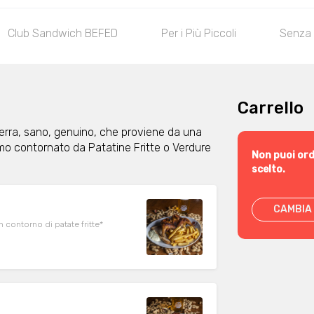
Club Sandwich BEFED
Per i Più Piccoli
Senza 
Carrello
 terra, sano, genuino, che proviene da una
viamo contornato da Patatine Fritte o Verdure
Non puoi ord
scelto.
CAMBIA 
 contorno di patate fritte*