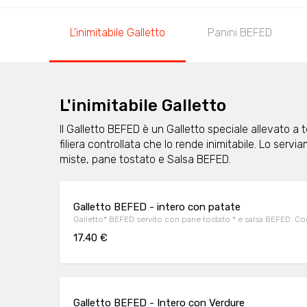
L'inimitabile Galletto
Panini BEFED
L'inimitabile Galletto
Il Galletto BEFED è un Galletto speciale allevato a
filiera controllata che lo rende inimitabile. Lo ser
miste, pane tostato e Salsa BEFED.
Galletto BEFED - intero con patate
Galletto* BEFED servito con pane tostato * e salsa BEFED. Con
17.40 €
Galletto BEFED - Intero con Verdure