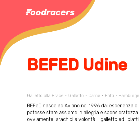
BEFED Udine
Galletto alla Brace
Galletto
Carne
Fritti
Hamburge
BEFeD nasce ad Aviano nel 1996 dall'esperienza di
potesse stare assieme in allegria e spensieratezza t
ovviamente, arachidi a volontà. Il galletto ed i piat