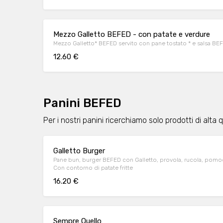
Mezzo Galletto BEFED - con patate e verdure
Mezzo Galletto* BEFED servito con pane tostato * e salsa BEF
12.60 €
Panini BEFED
Per i nostri panini ricerchiamo solo prodotti di alta q
Galletto Burger
Pane bun, burger BEFED con Galletto, provola, rucola, pomodo
Con contorno di patate fritte
16.20 €
Sempre Quello