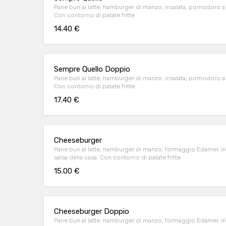
Pane bun al latte, hamburger di manzo, insalata, pomodoro a fe
Con contorno di patate fritte
14.40 €
Sempre Quello Doppio
Pane bun al latte, hamburger di manzo, insalata, pomodoro a fe
Con contorno di patate fritte
17.40 €
Cheeseburger
Pane bun al latte, hamburger di manzo, formaggio Edamer, ins
salsa della casa. Con contorno di patate fritte
15.00 €
Cheeseburger Doppio
Pane bun al latte, hamburger di manzo, formaggio Edamer, ins