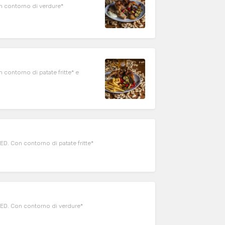
on contorno di verdure*
 contorno di patate fritte* e
ED. Con contorno di patate fritte*
FED. Con contorno di verdure*