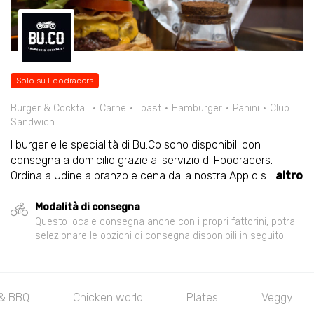
Solo su Foodracers
Burger & Cocktail
Carne
Toast
Hamburger
Panini
Club
Sandwich
I burger e le specialità di Bu.Co sono disponibili con
consegna a domicilio grazie al servizio di Foodracers.
Ordina a Udine a pranzo e cena dalla nostra App o s
...
altro
Modalità di consegna
Questo locale consegna anche con i propri fattorini, potrai
selezionare le opzioni di consegna disponibili in seguito.
 & BBQ
Chicken world
Plates
Veggy