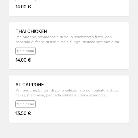
14.00 €
THAI CHICKEN
Pan brioche, sovracoscia di pollo selezionato fritto, con
panatura di farina di riso e mais, funghi shiitake sott’olio e salsa
thai speziata; servito con contorno di patatine fritte
Solo cena
14.00 €
AL CAPPONE
Pan brioche, burger di pollo selezionato con panatura di corn
flakes, maionese, pancetta stufata e crema scamorza
affumicata; servito con contorno di patatine fritte
Solo cena
13.50 €