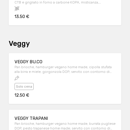
CTB e grigliato in forno a carbone KOPA, misticanza,
pomodorini piccadilly, scaglie di grana, glassa all'aceto
balsamico, olio extravergine d'oliva e sale maldon
13.50 €
Veggy
VEGGY BU.CO
Pan brioche, hamburger vegano home made, cipolla stufata
alla birra e miele, gorgonzola DOP; servito con contorno di
patatine fritte
Solo cena
12.50 €
VEGGY TRAPANI
Pan brioche, hamburger vegano home made, burrata pugliese
DOP, pesto trapanese home made; servito con contorno di