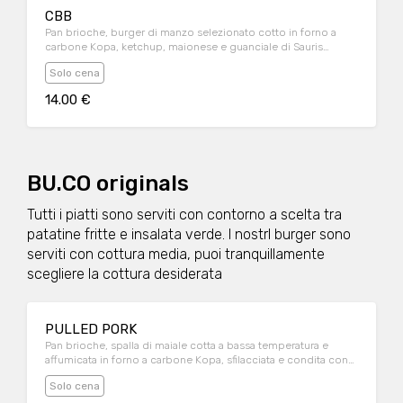
CBB
Pan brioche, burger di manzo selezionato cotto in forno a
carbone Kopa, ketchup, maionese e guanciale di Sauris
croccante; servito con contorno di patatine fritte
Solo cena
14.00 €
BU.CO originals
Tutti i piatti sono serviti con contorno a scelta tra
patatine fritte e insalata verde. I nostrI burger sono
serviti con cottura media, puoi tranquillamente
scegliere la cottura desiderata
PULLED PORK
Pan brioche, spalla di maiale cotta a bassa temperatura e
affumicata in forno a carbone Kopa, sfilacciata e condita con
salsa BBQ; servito con contorno di patatine fritte
Solo cena