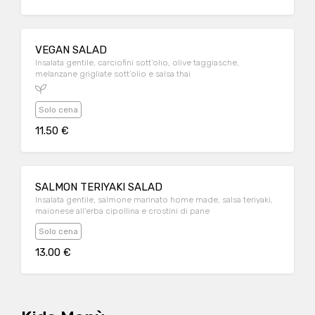
VEGAN SALAD
Insalata gentile, carciofini sott’olio, olive taggiasche,
melanzane grigliate sott’olio e salsa thai
Solo cena
11.50 €
SALMON TERIYAKI SALAD
Insalata gentile, salmone marinato home made, salsa teriyaki,
maionese all’erba cipollina e crostini di pane
Solo cena
13.00 €