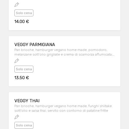
patatine fritte
Solo cena
14.00 €
VEGGY PARMIGIANA
Pan brioche, hamburger vegano home made, pomodoro,
melanzane sott’olio grigliate e crema di scamorza affumicata;
servito con contorno di patatine fritte
Solo cena
13.50 €
VEGGY THAI
Pan brioche, hamburger vegano home made, funghi shiitake
sott’olio e salsa thai; servito con contorno di patatine fritte
Solo cena