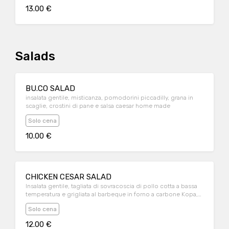
13.00 €
Salads
BU.CO SALAD
insalata gentile, misticanza, pomodorini piccadilly, grana in
scaglie, crostini di pane e salsa caesar home made
Solo cena
10.00 €
CHICKEN CESAR SALAD
Insalata gentile, tagliata di sovracoscia di pollo cotta a bassa
temperatura e grigliata al barbeque in forno a carbone Kopa,
crostini di pane e salsa caesar home made
Solo cena
12.00 €