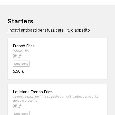
Starters
I nostri antipasti per stuzzicare il tuo appetito
French Fries
Patate fritte
Solo cena
5.50 €
Louisiana French Fries
Le nostre patatine fritte speziate con grill barbecue, paprika
dolce e piccante
Solo cena