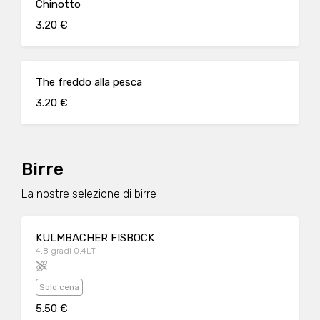
Chinotto
3.20 €
The freddo alla pesca
3.20 €
Birre
La nostre selezione di birre
KULMBACHER FISBOCK
4,8 gradi 0,4LT
Solo cena
5.50 €