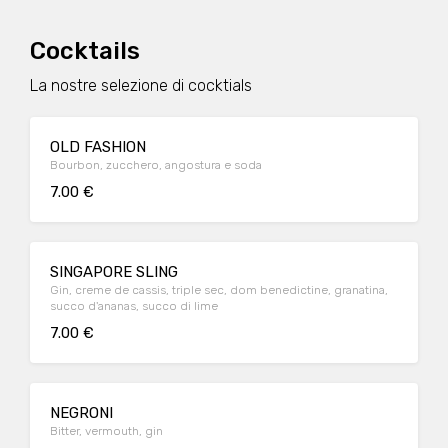
Cocktails
La nostre selezione di cocktials
OLD FASHION
Bourbon, zucchero, angostura e soda
7.00 €
SINGAPORE SLING
Gin, creme de cassis, triple sec, dom benedictine, granatina,
succo d'ananas, succo di lime
7.00 €
NEGRONI
Bitter, vermouth, gin