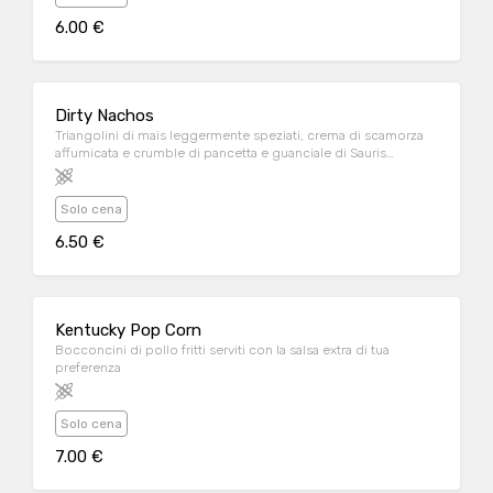
6.00 €
Dirty Nachos
Triangolini di mais leggermente speziati, crema di scamorza
affumicata e crumble di pancetta e guanciale di Sauris
croccante
Solo cena
6.50 €
Kentucky Pop Corn
Bocconcini di pollo fritti serviti con la salsa extra di tua
preferenza
Solo cena
7.00 €