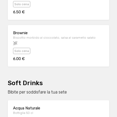
e composta di fragole a guarnire
Solo cena
6.50 €
Brownie
Biscotto morbido al cioccolato, salsa al caramello salato
Solo cena
6.00 €
Soft Drinks
Bibite per soddisfare la tua sete
Acqua Naturale
Bottiglia 50 cl