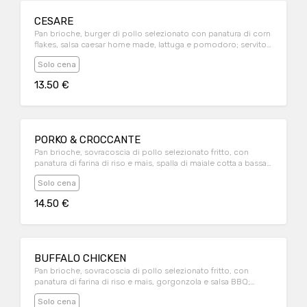
CESARE
Pan brioche, burger di pollo selezionato con panatura di corn
flakes, salsa caesar home made, lattuga e pomodoro; servito
con contorno di patatine fritte
Solo cena
13.50 €
PORKO & CROCCANTE
Pan brioche, sovracoscia di pollo selezionato fritto, con
panatura di farina di riso e mais, spalla di maiale cotta a bassa
temperatura e affumicata in forno a carbone Kopa, sfilacciata e
Solo cena
condita con salsa BBQ; servito con contorno di patatine fritte
14.50 €
BUFFALO CHICKEN
Pan brioche, sovracoscia di pollo selezionato fritto, con
panatura di farina di riso e mais, gorgonzola e salsa BBQ;
servito con contorno di patatine fritte
Solo cena