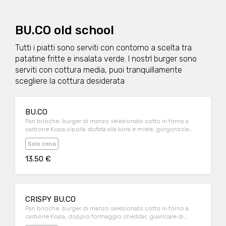
BU.CO old school
Tutti i piatti sono serviti con contorno a scelta tra
patatine fritte e insalata verde. I nostrI burger sono
serviti con cottura media, puoi tranquillamente
scegliere la cottura desiderata
BU.CO
Pan brioche, burger di manzo selezionato cotto in forno a
carbone Kopa,cipolla stufata alla birra e miele, gorgonzola
DOP; servito con contorno di patatine fritte
Solo cena
13.50 €
CRISPY BU.CO
Pan brioche, burger di manzo selezionato cotto in forno a
carbone Kopa, doppio formaggio cheddar, guanciale di
Sauris croccante, salsa Bu.Co (maionese, ketchup, senape e