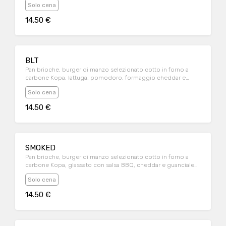
Solo cena
spezie); servito con contorno di patatine fritte
14.50 €
BLT
Pan brioche, burger di manzo selezionato cotto in forno a
carbone Kopa, lattuga, pomodoro, formaggio cheddar e
guanciale di Sauris croccante; servito con contorno di
Solo cena
patatine fritte
14.50 €
SMOKED
Pan brioche, burger di manzo selezionato cotto in forno a
carbone Kopa, glassato con salsa BBQ, cheddar e guanciale
di Sauris croccante; servito con contorno di patatine fritte
Solo cena
14.50 €