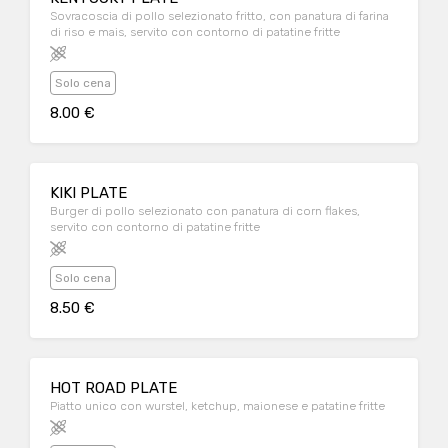
Sovracoscia di pollo selezionato fritto, con panatura di farina
di riso e mais, servito con contorno di patatine fritte
Solo cena
8.00 €
KIKI PLATE
Burger di pollo selezionato con panatura di corn flakes,
servito con contorno di patatine fritte
Solo cena
8.50 €
HOT ROAD PLATE
Piatto unico con wurstel, ketchup, maionese e patatine fritte