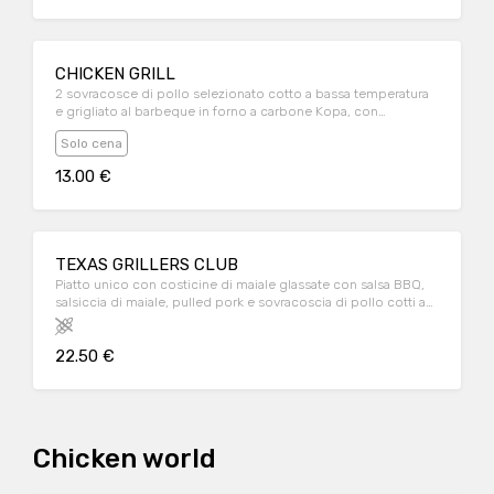
CHICKEN GRILL
2 sovracosce di pollo selezionato cotto a bassa temperatura
e grigliato al barbeque in forno a carbone Kopa, con
contorno di patatine fritte
Solo cena
13.00 €
TEXAS GRILLERS CLUB
Piatto unico con costicine di maiale glassate con salsa BBQ,
salsiccia di maiale, pulled pork e sovracoscia di pollo cotti a
bassa temperatura, ed infine grigliati in forno a carbone KOPA;
servito con patatine fritte
22.50 €
Chicken world