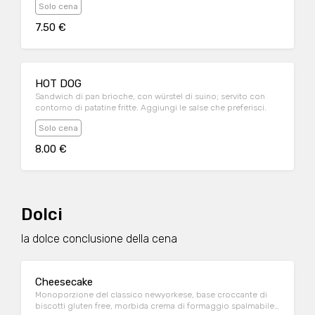
Solo cena
7.50 €
HOT DOG
Sandwich di pan brioche, con würstel di suino; servito con
contorno di patatine fritte. Aggiungi le salse che preferisci.
Solo cena
8.00 €
Dolci
la dolce conclusione della cena
Cheesecake
Monoporzione del classico newyorkese, base croccante di
biscotti gluten free, morbida crema di formaggio spalmabile