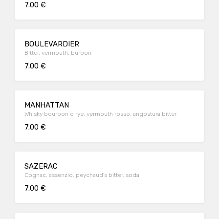
7.00 €
BOULEVARDIER
Bitter, vermouth, burbon
7.00 €
MANHATTAN
Whisky bourbon o rye, vermouth rosso, angostura bitter
7.00 €
SAZERAC
Cognac, assenzio, peychaud's bitter, soda
7.00 €