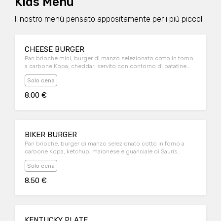
Kids Menù
Il nostro menù pensato appositamente per i più piccoli
CHEESE BURGER
Pan brioche mini, burger di manzo selezionato cotto in forno
a carbone Kopa, cheddar; servito con contorno di patatine
fritte
Solo cena
8.00 €
BIKER BURGER
Pan brioche, burger di manzo selezionato cotto in forno a
carbone Kopa, ketchup, maionese e guanciale di Sauris
croccante; servito con contorno di patatine fritte
Solo cena
8.50 €
KENTUCKY PLATE