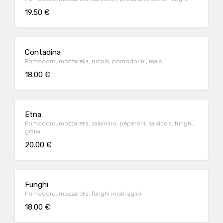
19.50 €
Contadina
Pomodoro, mozzarella, rucola, pomodorini, mais
18.00 €
Etna
Pomodoro, mozzarella, salamino, peperoni, salsiccia, funghi,
grana
20.00 €
Funghi
Pomodoro, mozzarella, funghi misti, aglio
18.00 €