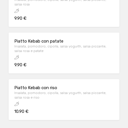
salsa rosa
9.90 €
Piatto Kebab con patate
Insalata, pomodoro, cipolla, salsa yogurth, salsa piccante,
salsa rosa e patate
9.90 €
Piatto Kebab con riso
Insalata, pomodoro, cipolla, salsa yogurth, salsa piccante,
salsa rosa e riso
10.90 €