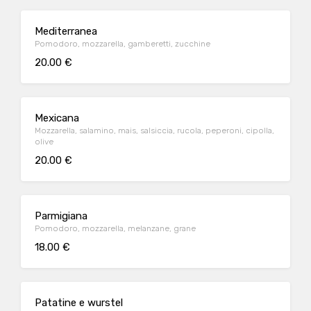
Mediterranea
Pomodoro, mozzarella, gamberetti, zucchine
20.00 €
Mexicana
Mozzarella, salamino, mais, salsiccia, rucola, peperoni, cipolla,
olive
20.00 €
Parmigiana
Pomodoro, mozzarella, melanzane, grane
18.00 €
Patatine e wurstel