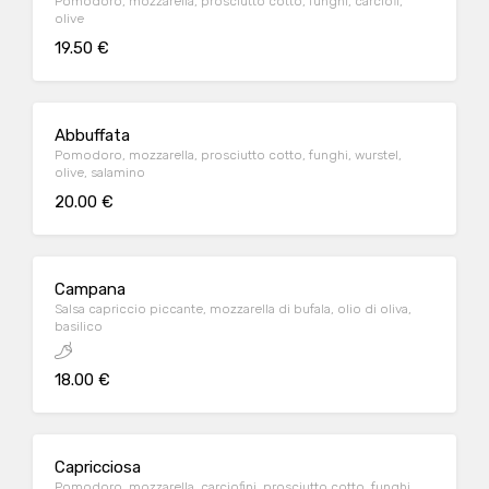
Pomodoro, mozzarella, prosciutto cotto, funghi, carciofi,
olive
19.50 €
Abbuffata
Pomodoro, mozzarella, prosciutto cotto, funghi, wurstel,
olive, salamino
20.00 €
Campana
Salsa capriccio piccante, mozzarella di bufala, olio di oliva,
basilico
18.00 €
Capricciosa
Pomodoro, mozzarella, carciofini, prosciutto cotto, funghi