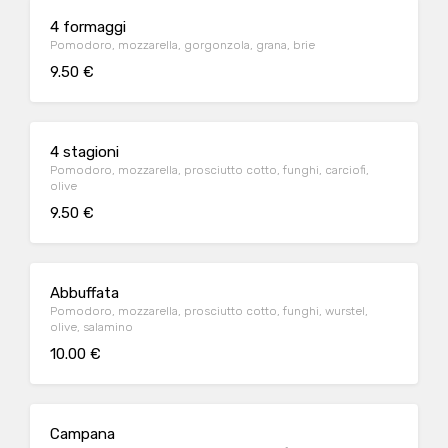
4 formaggi
Pomodoro, mozzarella, gorgonzola, grana, brie
9.50 €
4 stagioni
Pomodoro, mozzarella, prosciutto cotto, funghi, carciofi,
olive
9.50 €
Abbuffata
Pomodoro, mozzarella, prosciutto cotto, funghi, wurstel,
olive, salamino
10.00 €
Campana