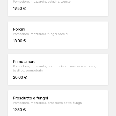
Pomodoro, mozzarella, patatine, wurstel
19.50 €
Porcini
Pomodoro, mozzarella, funghi porcini
18.00 €
Primo amore
Pomodoro, mozzarella, bocconcino di mozzarella fresca,
basilico, pomodorini
20.00 €
Prosciutto e funghi
Pomodoro, mozzarella, prosciutto cotto, funghi
19.50 €