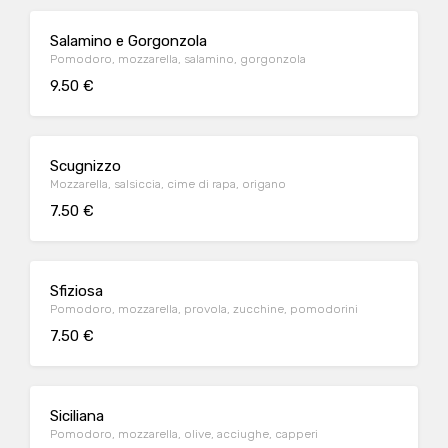
Salamino e Gorgonzola
Pomodoro, mozzarella, salamino, gorgonzola
9.50 €
Scugnizzo
Mozzarella, salsiccia, cime di rapa, origano
7.50 €
Sfiziosa
Pomodoro, mozzarella, provola, zucchine, pomodorini
7.50 €
Siciliana
Pomodoro, mozzarella, olive, acciughe, capperi