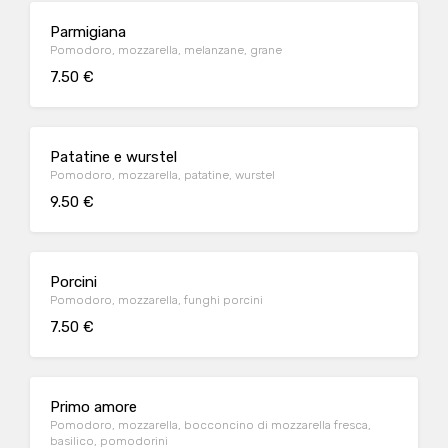
Parmigiana
Pomodoro, mozzarella, melanzane, grane
7.50 €
Patatine e wurstel
Pomodoro, mozzarella, patatine, wurstel
9.50 €
Porcini
Pomodoro, mozzarella, funghi porcini
7.50 €
Primo amore
Pomodoro, mozzarella, bocconcino di mozzarella fresca,
basilico, pomodorini