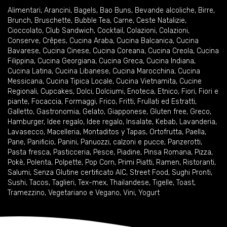
Alimentari
,
Arancini
,
Bagels
,
Bao Buns
,
Bevande alcoliche
,
Birre
,
Brunch
,
Bruschette
,
Bubble Tea
,
Carne
,
Ceste Natalizie
,
Cioccolato
,
Club Sandwich
,
Cocktail
,
Colazioni
,
Colazioni
,
Conserve
,
Crêpes
,
Cucina Araba
,
Cucina Balcanica
,
Cucina
Bavarese
,
Cucina Cinese
,
Cucina Coreana
,
Cucina Creola
,
Cucina
Filippina
,
Cucina Georgiana
,
Cucina Greca
,
Cucina Indiana
,
Cucina Latina
,
Cucina Libanese
,
Cucina Marocchina
,
Cucina
Messicana
,
Cucina Tipica Locale
,
Cucina Vietnamita
,
Cucine
Regionali
,
Cupcakes
,
Dolci
,
Dolciumi
,
Enoteca
,
Etnico
,
Fiori
,
Fiori e
piante
,
Focaccia
,
Formaggi
,
Frico
,
Fritti
,
Frullati ed Estratti
,
Galletto
,
Gastronomia
,
Gelato
,
Giapponese
,
Gluten free
,
Greco
,
Hamburger
,
Idee regalo
,
Idee regalo
,
Insalate
,
Kebab
,
Lavanderia
,
Lavasecco
,
Macelleria
,
Montaditos y Tapas
,
Ortofrutta
,
Paella
,
Pane
,
Panificio
,
Panini
,
Panuozzi, calzoni e pucce
,
Panzerotti
,
Pasta fresca
,
Pasticceria
,
Pesce
,
Piadine
,
Pinsa Romana
,
Pizza
,
Pokè
,
Polenta
,
Polpette
,
Pop Corn
,
Primi Piatti
,
Ramen
,
Ristoranti
,
Salumi
,
Senza Glutine certificato AIC
,
Street Food
,
Sughi Pronti
,
Sushi
,
Tacos
,
Taglieri
,
Tex-mex
,
Thailandese
,
Tigelle
,
Toast
,
Tramezzino
,
Vegetariano e Vegano
,
Vini
,
Yogurt