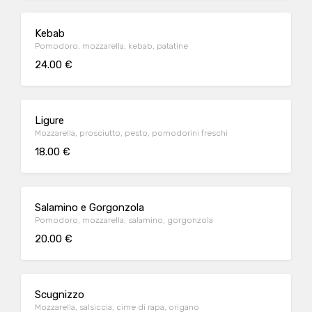
Kebab
Pomodoro, mozzarella, kebab, patatine
24.00 €
Ligure
Mozzarella, prosciutto, pesto, pomodorini freschi
18.00 €
Salamino e Gorgonzola
Pomodoro, mozzarella, salamino, gorgonzola
20.00 €
Scugnizzo
Mozzarella, salsiccia, cime di rapa, origano