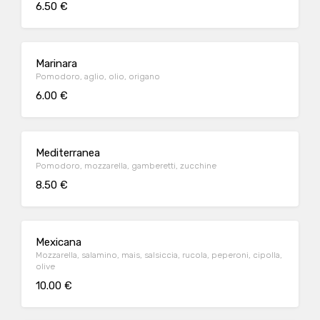
6.50 €
Marinara
Pomodoro, aglio, olio, origano
6.00 €
Mediterranea
Pomodoro, mozzarella, gamberetti, zucchine
8.50 €
Mexicana
Mozzarella, salamino, mais, salsiccia, rucola, peperoni, cipolla,
olive
10.00 €