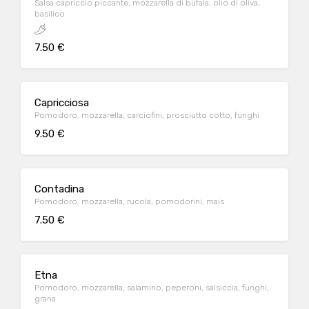
Salsa capriccio piccante, mozzarella di bufala, olio di oliva,
basilico
7.50 €
Capricciosa
Pomodoro, mozzarella, carciofini, prosciutto cotto, funghi
9.50 €
Contadina
Pomodoro, mozzarella, rucola, pomodorini, mais
7.50 €
Etna
Pomodoro, mozzarella, salamino, peperoni, salsiccia, funghi,
grana