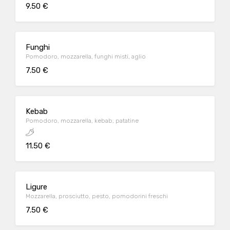
9.50 €
Funghi
Pomodoro, mozzarella, funghi misti, aglio
7.50 €
Kebab
Pomodoro, mozzarella, kebab, patatine
11.50 €
Ligure
Mozzarella, prosciutto, pesto, pomodorini freschi
7.50 €