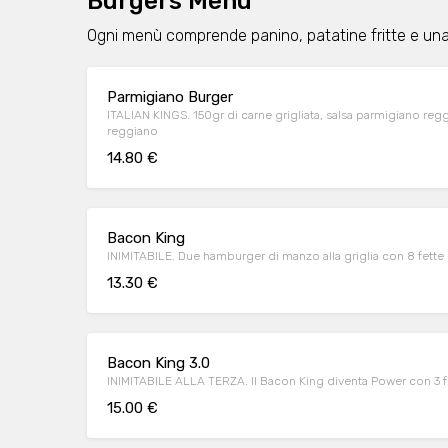
Burgers Menu
Ogni menù comprende panino, patatine fritte e una 
Parmigiano Burger
ITALIAN KINGS. 150gr di carne grigliata, salsa parmigiano regg
reggiano
14.80 €
Bacon King
INIMITABILE. Due hamburger di manzo alla griglia con 8 fett
13.30 €
Bacon King 3.0
INIMITABILE ALLA TERZA. Il Bacon King diventa Power con 3 fe
15.00 €