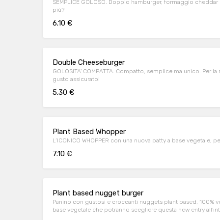
SEMPLICE GOLOSO. Doppio hamburger, formaggio cheddar e
più?
6.10 €
Double Cheeseburger
GOLOSITA' COMPATTA. Compatto, semplice ma unico. Per la m
gusto assicurato!
5.30 €
Plant Based Whopper
7.10 €
Plant based nugget burger
Panino con gustosi e croccanti nuggets plant based, 100% veg
base vegetale che potranno scegliere questa new entry all'i