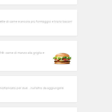
tte di carne e ancora più formaggio e triplo bacon!
: carne di manzo alla griglia e
plicato per due. ..null'altro da aggiungere.