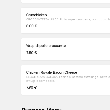
Crunchicken
CROCCANTEZZA UNICA! Pollo super croccante, pomodoro fre
8.00 €
Wrap di pollo croccante
7.50 €
Chicken Royale Bacon Cheese
LEGGEREZZA GOLOSA! Panino al sesamo extralungo, petto di
lattuga e pomodoro.
7.90 €