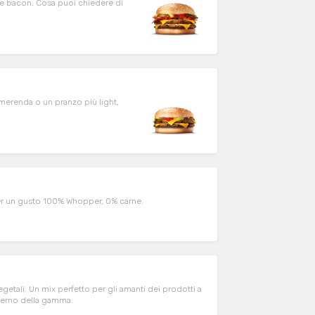
 bacon. Cosa puoi chiedere di
erenda o un pranzo più light,
L’ICONICO WHOPPER con una nuova patty a base vegetale, per un gusto 100% Whopper, 0% carne.
etali. Un mix perfetto per gli amanti dei prodotti a
nterno della gamma.