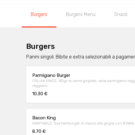
Burgers
Burgers Menu
Snack
Burgers
Panini singoli. Bibite e extra selezionabili a pagame
Parmigiano Burger
ITALIAN KINGS. 150gr di carne grigliata, salsa parmigiano regg
reggiano
10.30 €
Bacon King
INIMITABILE. Due hamburger di manzo alla griglia con 8 fett
8.70 €