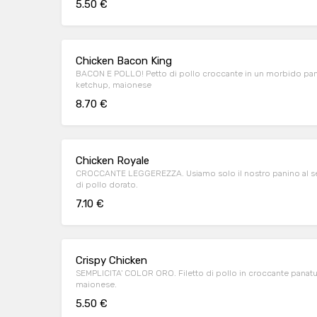
5.50 €
Chicken Bacon King
BACON E POLLO! Petto di pollo croccante in un morbido pani
ketchup, maionese
8.70 €
Chicken Royale
CROCCANTE LEGGEREZZA. Usiamo solo il nostro panino al se
di pollo dorato.
7.10 €
Crispy Chicken
SEMPLICITA' COLOR ORO. Filetto di pollo in croccante panatu
maionese.
5.50 €