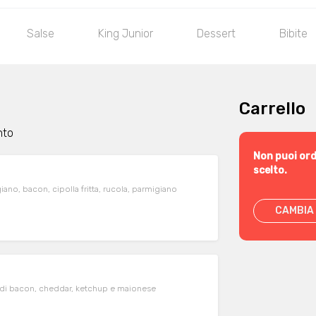
Salse
King Junior
Dessert
Bibite
Carrello
nto
Non puoi ord
scelto.
iano, bacon, cipolla fritta, rucola, parmigiano
CAMBIA 
e di bacon, cheddar, ketchup e maionese