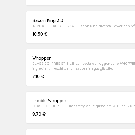
Bacon King 3.0
INIMITABILE ALLA TERZA. Il Bacon King diventa Power con 3 fe
10.50 €
Whopper
CLASSICO IRRESISTIBILE. La ricetta del leggendario WHOPPER®
ingredienti freschi per un sapore ineguagliabile.
7.10 €
Double Whopper
CLASSICO…DOPPIO! L’impareggiabile gusto del WHOPPER® molti
8.70 €