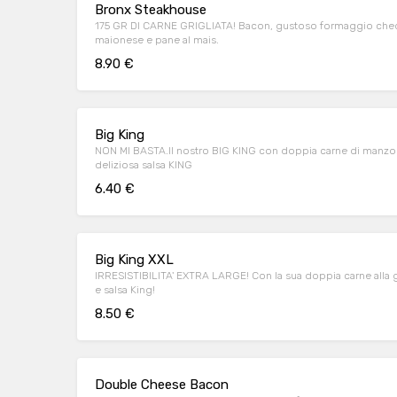
Bronx Steakhouse
175 GR DI CARNE GRIGLIATA! Bacon, gustoso formaggio chedda
maionese e pane al mais.
8.90 €
Big King
NON MI BASTA.Il nostro BIG KING con doppia carne di manzo 
deliziosa salsa KING
6.40 €
Big King XXL
IRRESISTIBILITA' EXTRA LARGE! Con la sua doppia carne alla 
e salsa King!
8.50 €
Double Cheese Bacon