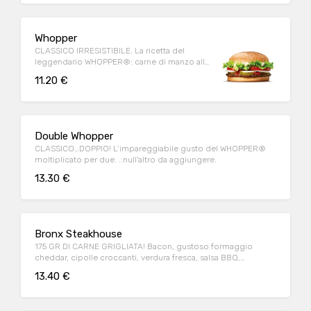
Whopper
CLASSICO IRRESISTIBILE. La ricetta del
leggendario WHOPPER®: carne di manzo alla
griglia e ingredienti freschi per un sapore
11.20 €
ineguagliabile.
Double Whopper
CLASSICO…DOPPIO! L’impareggiabile gusto del WHOPPER®
moltiplicato per due. ..null'altro da aggiungere.
13.30 €
Bronx Steakhouse
175 GR DI CARNE GRIGLIATA! Bacon, gustoso formaggio
cheddar, cipolle croccanti, verdura fresca, salsa BBQ,
maionese e pane al mais.
13.40 €