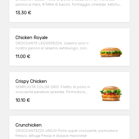
panino al mais, 8 fette di bacon, formaggio cheddar, ketchup,
maionese
13.30 €
Chicken Royale
CROCCANTE LEGGEREZZA. Usiamo solo il
nostro panino al sesamo extralungo, con
tanto petto di pollo dorato.
11.00 €
Crispy Chicken
SEMPLICITA' COLOR ORO. Filetto di pollo in
croccante panatura speziata. Pomodoro,
lattuga e maionese.
10.10 €
Crunchicken
CROCCANTEZZA UNICA! Pollo super croccante, pomodoro
fresco, lattuga fresca e doppia maionese