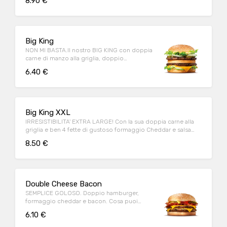
8.90 €
Big King
NON MI BASTA.Il nostro BIG KING con doppia
carne di manzo alla griglia, doppio
formaggio e deliziosa salsa KING
6.40 €
Big King XXL
IRRESISTIBILITA' EXTRA LARGE! Con la sua doppia carne alla
griglia e ben 4 fette di gustoso formaggio Cheddar e salsa
King!
8.50 €
Double Cheese Bacon
SEMPLICE GOLOSO. Doppio hamburger,
formaggio cheddar e bacon. Cosa puoi
chiedere di più?
6.10 €