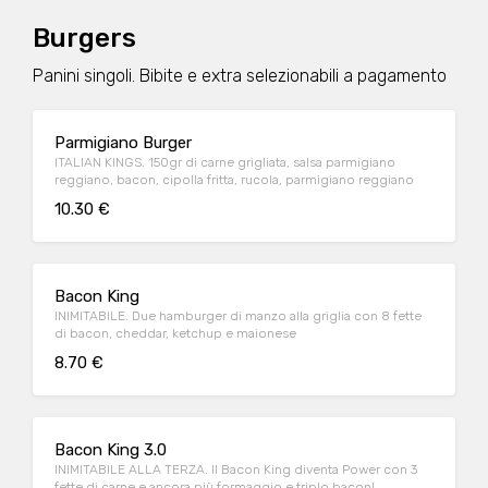
Burgers
Panini singoli. Bibite e extra selezionabili a pagamento
Parmigiano Burger
ITALIAN KINGS. 150gr di carne grigliata, salsa parmigiano
reggiano, bacon, cipolla fritta, rucola, parmigiano reggiano
10.30 €
Bacon King
INIMITABILE. Due hamburger di manzo alla griglia con 8 fette
di bacon, cheddar, ketchup e maionese
8.70 €
Bacon King 3.0
INIMITABILE ALLA TERZA. Il Bacon King diventa Power con 3
fette di carne e ancora più formaggio e triplo bacon!