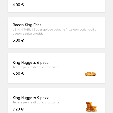
4.00 €
Bacon King Fries
LE INIMITABILI! Super golose patatine fritte con coriandoli di
bacon e salsa cheddar
5.00 €
King Nuggets 6 pezzi
Tenere pepite di pollo croccante
6.20 €
King Nuggets 9 pezzi
Tenere pepite di pollo croccante
7.20 €