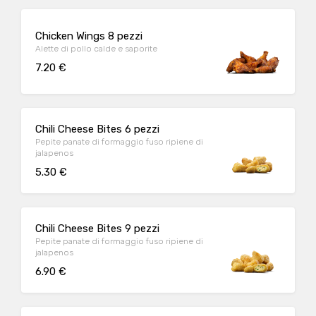
Chicken Wings 8 pezzi
Alette di pollo calde e saporite
7.20 €
Chili Cheese Bites 6 pezzi
Pepite panate di formaggio fuso ripiene di
jalapenos
5.30 €
Chili Cheese Bites 9 pezzi
Pepite panate di formaggio fuso ripiene di
jalapenos
6.90 €