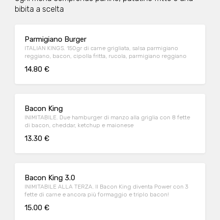
bibita a scelta
Parmigiano Burger
ITALIAN KINGS. 150gr di carne grigliata, salsa parmigiano
reggiano, bacon, cipolla fritta, rucola, parmigiano reggiano
14.80 €
Bacon King
INIMITABILE. Due hamburger di manzo alla griglia con 8 fette
di bacon, cheddar, ketchup e maionese
13.30 €
Bacon King 3.0
INIMITABILE ALLA TERZA. Il Bacon King diventa Power con 3
fette di carne e ancora più formaggio e triplo bacon!
15.00 €