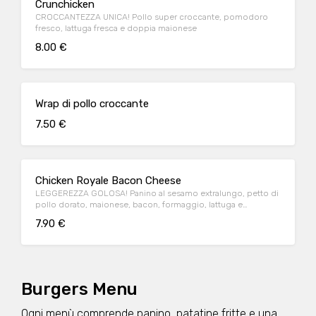
Crunchicken
CROCCANTEZZA UNICA! Pollo super croccante, pomodoro
fresco, lattuga fresca e doppia maionese
8.00 €
Wrap di pollo croccante
7.50 €
Chicken Royale Bacon Cheese
LEGGEREZZA GOLOSA! Panino al sesamo extralungo, petto di
pollo dorato, maionese, bacon, formaggio, lattuga e
pomodoro.
7.90 €
Burgers Menu
Ogni menù comprende panino, patatine fritte e una