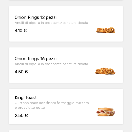
Onion Rings 12 pezzi
Anelli di cipolla in croccante panatura dorata
4.10 €
Onion Rings 16 pezzi
Anelli di cipolla in croccante panatura dorata
4.50 €
King Toast
Gustoso toast con filante formaggio svizzero
e prosciutto cotto
2.50 €