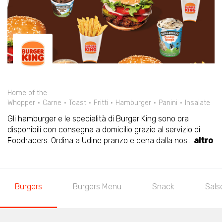
Home of the
Whopper
Carne
Toast
Fritti
Hamburger
Panini
Insalate
Gli hamburger e le specialità di Burger King sono ora
disponibili con consegna a domicilio grazie al servizio di
Foodracers. Ordina a Udine pranzo e cena dalla nos
...
altro
Burgers
Burgers Menu
Snack
Sals