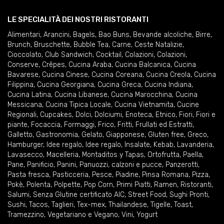
LE SPECIALITÀ DEI NOSTRI RISTORANTI
Alimentari
,
Arancini
,
Bagels
,
Bao Buns
,
Bevande alcoliche
,
Birre
,
Brunch
,
Bruschette
,
Bubble Tea
,
Carne
,
Ceste Natalizie
,
Cioccolato
,
Club Sandwich
,
Cocktail
,
Colazioni
,
Colazioni
,
Conserve
,
Crêpes
,
Cucina Araba
,
Cucina Balcanica
,
Cucina
Bavarese
,
Cucina Cinese
,
Cucina Coreana
,
Cucina Creola
,
Cucina
Filippina
,
Cucina Georgiana
,
Cucina Greca
,
Cucina Indiana
,
Cucina Latina
,
Cucina Libanese
,
Cucina Marocchina
,
Cucina
Messicana
,
Cucina Tipica Locale
,
Cucina Vietnamita
,
Cucine
Regionali
,
Cupcakes
,
Dolci
,
Dolciumi
,
Enoteca
,
Etnico
,
Fiori
,
Fiori e
piante
,
Focaccia
,
Formaggi
,
Frico
,
Fritti
,
Frullati ed Estratti
,
Galletto
,
Gastronomia
,
Gelato
,
Giapponese
,
Gluten free
,
Greco
,
Hamburger
,
Idee regalo
,
Idee regalo
,
Insalate
,
Kebab
,
Lavanderia
,
Lavasecco
,
Macelleria
,
Montaditos y Tapas
,
Ortofrutta
,
Paella
,
Pane
,
Panificio
,
Panini
,
Panuozzi, calzoni e pucce
,
Panzerotti
,
Pasta fresca
,
Pasticceria
,
Pesce
,
Piadine
,
Pinsa Romana
,
Pizza
,
Pokè
,
Polenta
,
Polpette
,
Pop Corn
,
Primi Piatti
,
Ramen
,
Ristoranti
,
Salumi
,
Senza Glutine certificato AIC
,
Street Food
,
Sughi Pronti
,
Sushi
,
Tacos
,
Taglieri
,
Tex-mex
,
Thailandese
,
Tigelle
,
Toast
,
Tramezzino
,
Vegetariano e Vegano
,
Vini
,
Yogurt