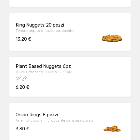
King Nuggets 20 pezzi
Tenere pepite di pollo croccante
13.20 €
Plant Based Nuggets 6pz
100% Croccanti, 100% VEGETALI
6.20 €
Onion Rings 8 pezzi
Anelli di cipolla in croccante panatura dorata
3.30 €