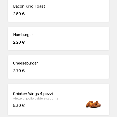
Bacon King Toast
2.50 €
Hamburger
2.20 €
Cheeseburger
2.70 €
Chicken Wings 4 pezzi
Alette di pollo calde e saporite
5.30 €