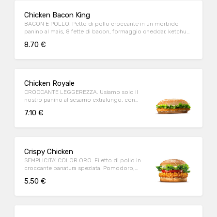
Chicken Bacon King
BACON E POLLO! Petto di pollo croccante in un morbido
panino al mais, 8 fette di bacon, formaggio cheddar, ketchup,
maionese
8.70 €
Chicken Royale
CROCCANTE LEGGEREZZA. Usiamo solo il
nostro panino al sesamo extralungo, con
tanto petto di pollo dorato.
7.10 €
Crispy Chicken
SEMPLICITA' COLOR ORO. Filetto di pollo in
croccante panatura speziata. Pomodoro,
lattuga e maionese.
5.50 €