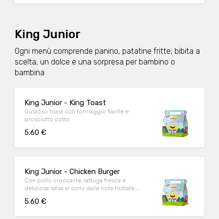
King Junior
Ogni menù comprende panino, patatine fritte, bibita a
scelta, un dolce e una sorpresa per bambino o
bambina
King Junior - King Toast
Gustoso toast con formaggio filante e
prosciutto cotto
5.60 €
King Junior - Chicken Burger
Con pollo croccante, lattuga fresca e
deliziosa salsa al curry dalle note fruttate,
questo magnifico hamburger è l’ideale per
5.60 €
placare la voglia di pollo fuoripasto.