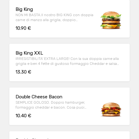
Big King
NON MI BASTA.Il nostro BIG KING con doppia
carne di manzo alla griglia, doppio
formaggio e deliziosa salsa KING
10.90 €
Big King XXL
IRRESISTIBILITA' EXTRA LARGE! Con la sua doppia carne alla
griglia e ben 4 fette di gustoso formaggio Cheddar e salsa
King!
13.30 €
Double Cheese Bacon
SEMPLICE GOLOSO. Doppio hamburger,
formaggio cheddar e bacon. Cosa puoi
chiedere di più?
10.40 €