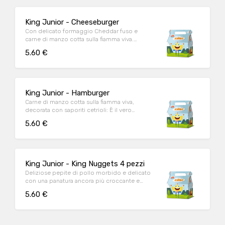
King Junior - Cheeseburger
Con delicato formaggio Cheddar fuso e
carne di manzo cotta sulla fiamma viva.
Allora, anche tu sorridi già?
5.60 €
King Junior - Hamburger
Carne di manzo cotta sulla fiamma viva,
decorata con saporiti cetrioli: È il vero
compimento del piacere
5.60 €
King Junior - King Nuggets 4 pezzi
Deliziose pepite di pollo morbido e delicato
con una panatura ancora più croccante e
gustosa. Ogni morso sarà davvero unico.
5.60 €