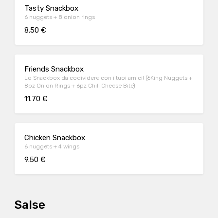
Tasty Snackbox
6 nuggets + 8 onion rings
8.50 €
Friends Snackbox
Lo Snackbox da codividere con i tuoi amici! (6King Nuggets +
8pz Onion Rings + 6pz Chili Cheese Bite)
11.70 €
Chicken Snackbox
6 nuggets + 4 wings
9.50 €
Salse