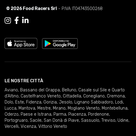
© 2026 Food Racers Srl
- P.IVA IT04743500268
LE NOSTRE CITTÀ
Aviano
,
Bassano del Grappa
,
Belluno
,
Casale sul Sile e Quarto
d'Altino
,
Castelfranco Veneto
,
Cittadella
,
Conegliano
,
Cremona
,
Dolo
,
Este
,
Fidenza
,
Gorizia
,
Jesolo
,
Lignano Sabbiadoro
,
Lodi
,
Lucca
,
Mantova
,
Mestre
,
Mirano
,
Mogliano Veneto
,
Montebelluna
,
Oderzo
,
Paese e Istrana
,
Parma
,
Piacenza
,
Pordenone
,
Portogruaro
,
Sacile
,
San Donà di Piave
,
Sassuolo
,
Treviso
,
Udine
,
Vercelli
,
Vicenza
,
Vittorio Veneto