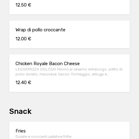
12.50 €
Wrap di pollo croccante
12.00 €
Chicken Royale Bacon Cheese
LEGGEREZZA GOLOSA! Panino al sesamo extralungo, petto di
pollo dorato, maionese, bacon, formaggio, lattuga e
pomodoro.
12.40 €
Snack
Fries
Dorate e croccanti patatine fritte