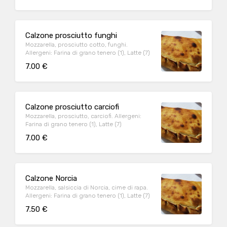
Calzone prosciutto funghi
Mozzarella, prosciutto cotto, funghi.
Allergeni: Farina di grano tenero (1), Latte (7)
7.00 €
Calzone prosciutto carciofi
Mozzarella, prosciutto, carciofi. Allergeni:
Farina di grano tenero (1), Latte (7)
7.00 €
Calzone Norcia
Mozzarella, salsiccia di Norcia, cime di rapa.
Allergeni: Farina di grano tenero (1), Latte (7)
7.50 €