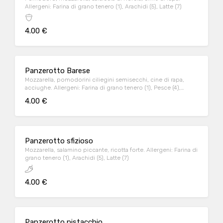
Allergeni: Farina di grano tenero (1), Arachidi (5), Latte (7)
4.00 €
Panzerotto Barese
Mozzarella, pomodorini ciliegini semisecchi, cine di rapa,
acciughe. Allergeni: Farina di grano tenero (1), Pesce (4),
Arachidi (5), Latte (7)
4.00 €
Panzerotto sfizioso
Mozzarella, salamino piccante, ricotta forte. Allergeni: Farina di
grano tenero (1), Arachidi (5), Latte (7)
4.00 €
Panzerotto pistacchio