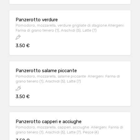
Panzerotto verdure
Pomodoro, mozzarella, verdure grigliate di stagione Allergeni:
Farina di grano tenero (1), Arachidi (5), Latte (7)
3.50 €
Panzerotto salame piccante
Pomodoro, mozzarella, salame piccante Allergeni: Farina di
grano tenero (1), Arachidi (5), Latte (7)
3.50 €
Panzerotto capperi e acciughe
Pomodoro, mozzarella, capperi, acciughe Allergeni: Farina di
grano tenero (1), Arachidi (5), Latte (7), Pesce (4)