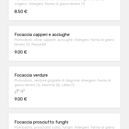
origano. Allergeni: Farina di grano tenero (1)
8.50 €
Focaccia capperi e acciughe
Pomodoro, olive, capperi, acciughe. Allergeni: Farina di grano
tenero (1), Pesce (4)
9.00 €
Focaccia verdure
Pomodoro, verdure grigliate di stagione. Allergeni: Farina di
grano tenero (1), Arachidi (5), Latte (7)
9.00 €
Focaccia prosciutto funghi
Pomodoro, prosciutto cotto, funghi. Allergeni: Farina di grano