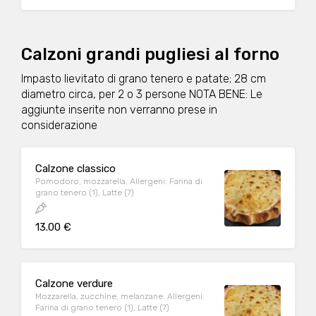
Calzoni grandi pugliesi al forno
Impasto lievitato di grano tenero e patate; 28 cm
diametro circa, per 2 o 3 persone NOTA BENE: Le
aggiunte inserite non verranno prese in
considerazione
Calzone classico
Pomodoro, mozzarella. Allergeni: Farina di
grano tenero (1), Latte (7)
13.00 €
Calzone verdure
Mozzarella, zucchine, melanzane. Allergeni:
Farina di grano tenero (1), Latte (7)