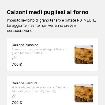
Calzoni medi pugliesi al forno
Impasto lievitato di grano tenero e patate NOTA BENE:
Le aggiunte inserite non verranno prese in
considerazione
Calzone classico
Pomodoro, mozzarella. Allergeni: Farina di
grano tenero (1), Latte (7)
7.00 €
Calzone verdure
Mozzarella, zucchine, melanzane. Allergeni:
Farina di grano tenero (1), Latte (7)
7.00 €