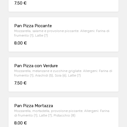
7.50 €
Pan Pizza Piccante
Mozzarella, salame e provolone piccante. Allergeni: Farina di
frumento (1), Latte (7)
8.00 €
Pan Pizza con Verdure
Mozzarella, melanzane e zucchine grigliate. Allergeni: Farina di
frumento (1), Arachidi (5), Soia (6), Latte (7)
7.50 €
Pan Pizza Mortazza
Mozzarella, mortadella, provolone piccante. Allergeni: Farina
di frumento (1), Latte (7), Pistacchio (8)
8.00 €