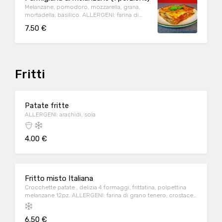
Melanzane, pomodoro, mozzarella, grana,
mortadella, basilico. ALLERGENI: farina di
frumento , pesce, soia, arachidi, latte
7.50 €
Fritti
Patate fritte
ALLERGENI: arachidi, soia
4.00 €
Fritto misto Italiana
Crocchette patate , delizia 4 formaggi, frittatina, polpettina
melanzane 12pz. ALLERGENI: farina di grano tenero, crostacei,
pesce, arachidi, soia, latte, frutta a guscio, sedano, senape,
anidride solforosa e solfiti
6.50 €