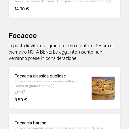
secco, salsiccia di norcia. Allergeni: Farina di grano tenero (1),
Latte (7)
14.00 €
Focacce
Impasto lievitato di grano tenero e patate, 28 cm di
diametro NOTA BENE: Le aggiunte inserite non
verranno prese in considerazione
Focaccia classica pugliese
Pomodoro, olive nere, origano. Allergeni:
Farina di grano tenero (1)
8.50 €
Focaccia barese
Pomodoro ramato, olive nere ,olio extravergine di oliva,