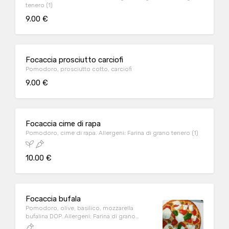
tenero (1)
9.00 €
Focaccia prosciutto carciofi
Pomodoro, prosciutto cotto, carciofi
9.00 €
Focaccia cime di rapa
Pomodoro, cime di rapa. Allergeni: Farina di grano tenero (1)
10.00 €
Focaccia bufala
Pomodoro, olive, basilico, mozzarella
bufalina DOP. Allergeni: Farina di grano
tenero (1), Latte (7)