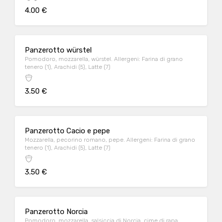
4.00 €
Panzerotto würstel
Pomodoro, mozzarella, würstel. Allergeni: Farina di grano
tenero (1), Arachidi (5), Latte (7)
3.50 €
Panzerotto Cacio e pepe
Mozzarella, pecorino romano, pepe. Allergeni: Farina di grano
tenero (1), Arachidi (5), Latte (7)
3.50 €
Panzerotto Norcia
Pomodoro, mozzarella, salsiccia di Norcia, cime di rapa.