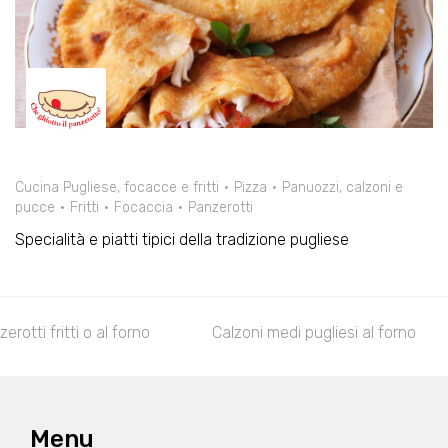
Cucina Pugliese, focacce e fritti
Pizza
Panuozzi, calzoni e
pucce
Fritti
Focaccia
Panzerotti
Specialità e piatti tipici della tradizione pugliese
erotti fritti o al forno
Calzoni medi pugliesi al forno
Menu