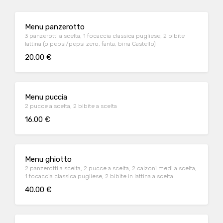
Menu panzerotto
3 panzerotti a scelta, 1 focaccia classica pugliese, 2 bibite
lattina (o pepsi/pepsi zero, fanta, birra Castello)
20.00 €
Menu puccia
2 pucce a scelta, 2 bibite a scelta
16.00 €
Menu ghiotto
2 panzerotti a scelta, 2 pucce a scelta, 2 calzoni medi a scelta,
1 focaccia classica pugliese, 2 bibite in lattina a scelta
40.00 €