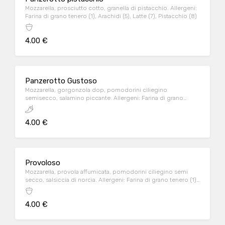
Mozzarella, prosciutto cotto, granella di pistacchio. Allergeni:
Farina di grano tenero (1), Arachidi (5), Latte (7), Pistacchio (8)
4.00 €
Panzerotto Gustoso
Mozzarella, gorgonzola dop, pomodorini ciliegino
semisecco, salamino piccante. Allergeni: Farina di grano
tenero (1), Arachidi (5), Latte (7)
4.00 €
Provoloso
Mozzarella, provola affumicata, pomodorini ciliegino semi
secco, salsiccia di norcia. Allergeni: Farina di grano tenero (1),
Arachidi (5), Latte (7)
4.00 €