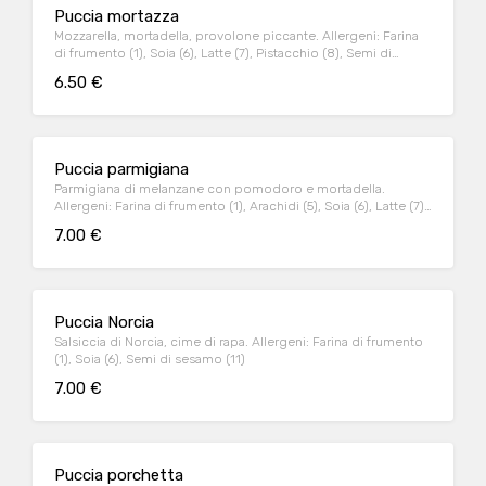
Puccia mortazza
Mozzarella, mortadella, provolone piccante. Allergeni: Farina
di frumento (1), Soia (6), Latte (7), Pistacchio (8), Semi di
sesamo (11)
6.50 €
Puccia parmigiana
Parmigiana di melanzane con pomodoro e mortadella.
Allergeni: Farina di frumento (1), Arachidi (5), Soia (6), Latte (7),
Semi di sesamo (11)
7.00 €
Puccia Norcia
Salsiccia di Norcia, cime di rapa. Allergeni: Farina di frumento
(1), Soia (6), Semi di sesamo (11)
7.00 €
Puccia porchetta