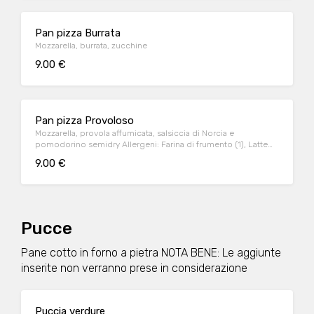
Pan pizza Burrata
Mozzarella, burrata, zucchine
9.00 €
Pan pizza Provoloso
Mozzarella, provola affumicata, salsiccia di Norcia e
pomodorino semidry Allergeni: Farina di frumento (1), Latte
(7)
9.00 €
Pucce
Pane cotto in forno a pietra NOTA BENE: Le aggiunte
inserite non verranno prese in considerazione
Puccia verdure