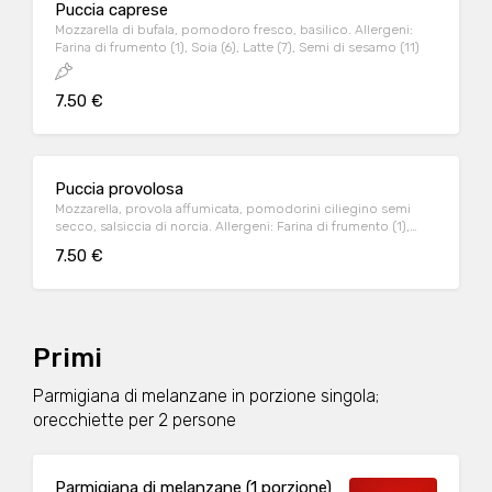
Puccia caprese
Mozzarella di bufala, pomodoro fresco, basilico. Allergeni:
Farina di frumento (1), Soia (6), Latte (7), Semi di sesamo (11)
7.50 €
Puccia provolosa
Mozzarella, provola affumicata, pomodorini ciliegino semi
secco, salsiccia di norcia. Allergeni: Farina di frumento (1),
Soia (6), Latte (7), Semi di sesamo (11)
7.50 €
Primi
Parmigiana di melanzane in porzione singola;
orecchiette per 2 persone
Parmigiana di melanzane (1 porzione)