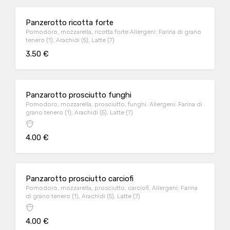
Panzerotto ricotta forte
Pomodoro, mozzarella, ricotta forte Allergeni: Farina di grano
tenero (1), Arachidi (5), Latte (7)
3.50 €
Panzarotto prosciutto funghi
Pomodoro, mozzarella, prosciutto, funghi. Allergeni: Farina di
grano tenero (1), Arachidi (5), Latte (7)
4.00 €
Panzarotto prosciutto carciofi
Pomodoro, mozzarella, prosciutto, carciofi. Allergeni: Farina
di grano tenero (1), Arachidi (5), Latte (7)
4.00 €