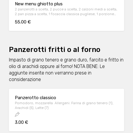
New menu ghiotto plus
2 panzerotti a scelta, 2 pucce a scelta, 2 calzoni medi a scelta,
2 pan pizza a scelta, 1 focaccia classica pugliese, 1 porzione
patate fritte piccola (200gr), 2 bibite in lattina
55.00 €
Panzerotti fritti o al forno
Impasto di grano tenero e grano duro, farcito e fritto in
olio di arachidi oppure al forno! NOTA BENE: Le
aggiunte inserite non verranno prese in
considerazione
Panzerotto classico
Pomodoro, mozzarella Allergeni: Farina di grano tenero (1),
Arachidi (5), Latte (7)
3.00 €