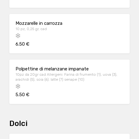
Mozzarelle in carrozza
10 pz, 0,25 gr, cad
6.50 €
Polpettine di melanzane impanate
10pz da 20gr cad Allergeni: Farina di frumento (1), uova (3),
arachidi (5), soia (6). latte (7) senape (10)
5.50 €
Dolci