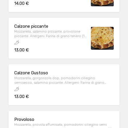
14.00 €
Calzone piccante
Mozzarella, salamino piccante, provolone
piccante. Allergeni: Farina di grano tenero (1),
Latte (7)
13.00 €
Calzone Gustoso
Mozzarella, gorgonzola dop, pomodorini ciliegino
semisecco, salamino piccante. Allergeni: Farina di grano
tenero (1), Latte (7)
13.00 €
Provoloso
Mozzarella, provola affumicata, pomodorini ciliegino semi