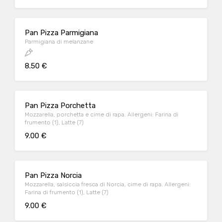
Pan Pizza Parmigiana
Parmigiana di melanzane
8.50 €
Pan Pizza Porchetta
Mozzarella, porchetta e cime di rapa. Allergeni: Farina di
frumento (1), Latte (7)
9.00 €
Pan Pizza Norcia
Mozzarella, salsiccia fresca di Norcia, cime di rapa. Allergeni:
Farina di frumento (1), Latte (7)
9.00 €