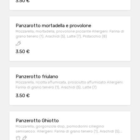
3.50 €
Panzarotto mortadella e provolone
Mozzarella, mortadella, provolone piccante Allergeni: Farina di
grano tenero (1), Arachidi (5), Latte (7), Pistacchio (8)
3.50 €
Panzerotto friulano
Mozzarella, ricotta affumicata, prosciutto affumicato Allergeni:
Farina di grano tenero (1), Arachidi (5), Latte (7)
3.50 €
Panzerotto Ghiotto
Mozzarella, gorgonzola dop, pomodorini ciliegino
semisecco. Allergeni: Farina di grano tenero (1), Arachidi (5),
Latte (7)