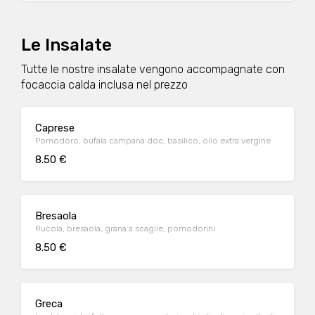
Le Insalate
Tutte le nostre insalate vengono accompagnate con
focaccia calda inclusa nel prezzo
Caprese
Pomodoro, bufala campana doc, basilico, olio extra vergine
8.50 €
Bresaola
Rucola, bresaola, grana a scaglie, pomodorini
8.50 €
Greca