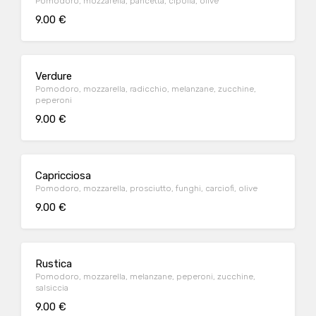
Pomodoro, mozzarella, pancetta, cipolla, olive
9.00 €
Verdure
Pomodoro, mozzarella, radicchio, melanzane, zucchine,
peperoni
9.00 €
Capricciosa
Pomodoro, mozzarella, prosciutto, funghi, carciofi, olive
9.00 €
Rustica
Pomodoro, mozzarella, melanzane, peperoni, zucchine,
salsiccia
9.00 €