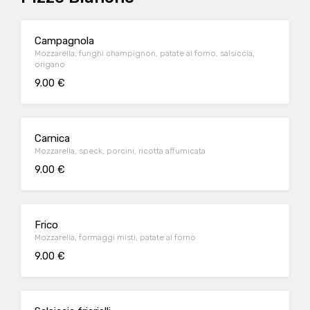
Campagnola
Mozzarella, funghi champignon, patate al forno, salsiccia,
origano
9.00 €
Carnica
Mozzarella, speck, porcini, ricotta affumicata
9.00 €
Frico
Mozzarella, formaggi misti, patate al forno
9.00 €