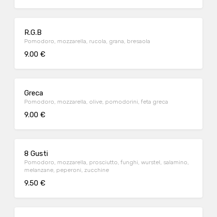
R.G.B
Pomodoro, mozzarella, rucola, grana, bresaola
9.00 €
Greca
Pomodoro, mozzarella, olive, pomodorini, feta greca
9.00 €
8 Gusti
Pomodoro, mozzarella, prosciutto, funghi, wurstel, salamino,
melanzane, peperoni, zucchine
9.50 €