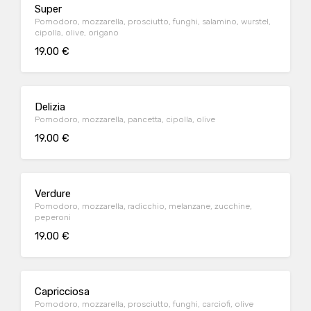
Super
Pomodoro, mozzarella, prosciutto, funghi, salamino, wurstel,
cipolla, olive, origano
19.00 €
Delizia
Pomodoro, mozzarella, pancetta, cipolla, olive
19.00 €
Verdure
Pomodoro, mozzarella, radicchio, melanzane, zucchine,
peperoni
19.00 €
Capricciosa
Pomodoro, mozzarella, prosciutto, funghi, carciofi, olive