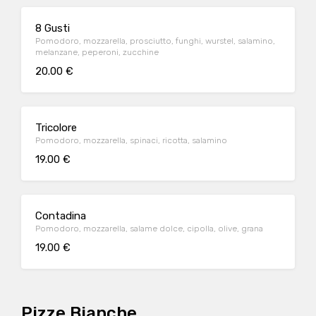
8 Gusti
Pomodoro, mozzarella, prosciutto, funghi, wurstel, salamino,
melanzane, peperoni, zucchine
20.00 €
Tricolore
Pomodoro, mozzarella, spinaci, ricotta, salamino
19.00 €
Contadina
Pomodoro, mozzarella, salame dolce, cipolla, olive, grana
19.00 €
Pizze Bianche