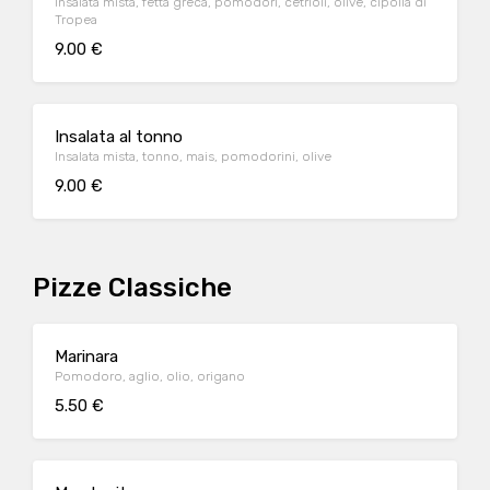
Insalata mista, fetta greca, pomodori, cetrioli, olive, cipolla di
Tropea
9.00 €
Insalata al tonno
Insalata mista, tonno, mais, pomodorini, olive
9.00 €
Pizze Classiche
Marinara
Pomodoro, aglio, olio, origano
5.50 €