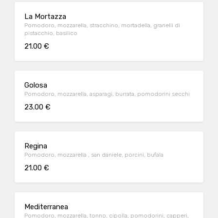
La Mortazza
Pomodoro, mozzarella, stracchino, mortadella, granelli di
pistacchio, basilico
21.00 €
Golosa
Pomodoro, mozzarella, asparagi, burrata, pomodorini secchi
23.00 €
Regina
Pomodoro, mozzarella , san daniele, porcini, bufala
21.00 €
Mediterranea
Pomodoro, mozzarella, tonno, cipolla, pomodorini, capperi,