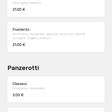
olive, grana, basilico
21.00 €
Frumento
Pomodoro, mozzarella, salsiccia, olive, brie, carciofi,
acciughe, origano, basilico
21.00 €
Panzerotti
Classico
Pomodoro, mozzarella
3.00 €