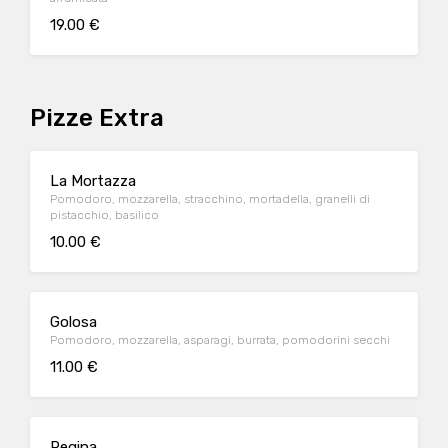
19.00 €
Pizze Extra
La Mortazza
Pomodoro, mozzarella, stracchino, mortadella, granelli di
pistacchio, basilico
10.00 €
Golosa
Pomodoro, mozzarella, asparagi, burrata, pomodorini secchi
11.00 €
Regina