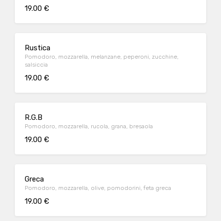
19.00 €
Rustica
Pomodoro, mozzarella, melanzane, peperoni, zucchine,
salsiccia
19.00 €
R.G.B
Pomodoro, mozzarella, rucola, grana, bresaola
19.00 €
Greca
Pomodoro, mozzarella, olive, pomodorini, feta greca
19.00 €