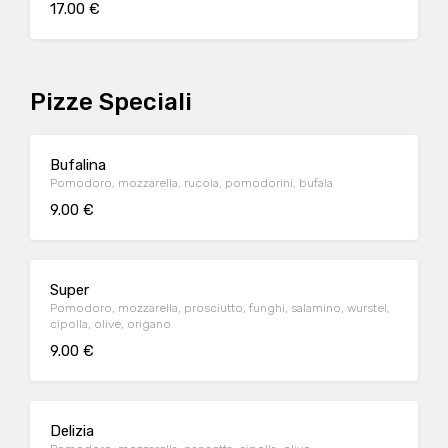
17.00 €
Pizze Speciali
Bufalina
Pomodoro, mozzarella, rucola, pomodorini, bufala
9.00 €
Super
Pomodoro, mozzarella, prosciutto, funghi, salamino, wurstel,
cipolla, olive, origano
9.00 €
Delizia