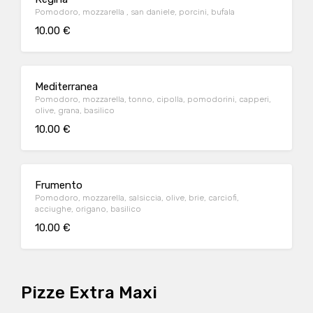
Pomodoro, mozzarella , san daniele, porcini, bufala
10.00 €
Mediterranea
Pomodoro, mozzarella, tonno, cipolla, pomodorini, capperi,
olive, grana, basilico
10.00 €
Frumento
Pomodoro, mozzarella, salsiccia, olive, brie, carciofi,
acciughe, origano, basilico
10.00 €
Pizze Extra Maxi