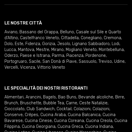
LE NOSTRE CITTÀ
Aviano
,
Bassano del Grappa
,
Belluno
,
Casale sul Sile e Quarto
d'Altino
,
Castelfranco Veneto
,
Cittadella
,
Conegliano
,
Cremona
,
Dolo
,
Este
,
Fidenza
,
Gorizia
,
Jesolo
,
Lignano Sabbiadoro
,
Lodi
,
Lucca
,
Mantova
,
Mestre
,
Mirano
,
Mogliano Veneto
,
Montebelluna
,
Oderzo
,
Paese e Istrana
,
Parma
,
Piacenza
,
Pordenone
,
Portogruaro
,
Sacile
,
San Donà di Piave
,
Sassuolo
,
Treviso
,
Udine
,
Vercelli
,
Vicenza
,
Vittorio Veneto
LE SPECIALITÀ DEI NOSTRI RISTORANTI
Alimentari
,
Arancini
,
Bagels
,
Bao Buns
,
Bevande alcoliche
,
Birre
,
Brunch
,
Bruschette
,
Bubble Tea
,
Carne
,
Ceste Natalizie
,
Cioccolato
,
Club Sandwich
,
Cocktail
,
Colazioni
,
Colazioni
,
Conserve
,
Crêpes
,
Cucina Araba
,
Cucina Balcanica
,
Cucina
Bavarese
,
Cucina Cinese
,
Cucina Coreana
,
Cucina Creola
,
Cucina
Filippina
,
Cucina Georgiana
,
Cucina Greca
,
Cucina Indiana
,