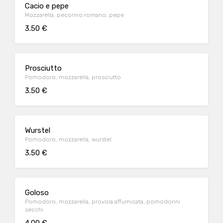
Cacio e pepe
Mozzarella, pecorino romano, pepe
3.50 €
Prosciutto
Pomodoro, mozzarella, prosciutto
3.50 €
Wurstel
Pomodoro, mozzarella, wurstel
3.50 €
Goloso
Pomodoro, mozzarella, provola affumicata, pomodorini
secchi