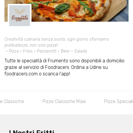
Creatività culinaria senza sosta: ogni giorno sforniamo
prelibatezze, non solo pizze!
Pizza
Fries
Panzerotti
Beer
Salads
Tutte le specialità di Frumento sono disponibili a domicilio
grazie al servizio di Foodracers. Ordina a Udine su
foodracers.com o scarica l'app!
ze Classiche
Pizze Classiche Maxi
Pizze Speciali