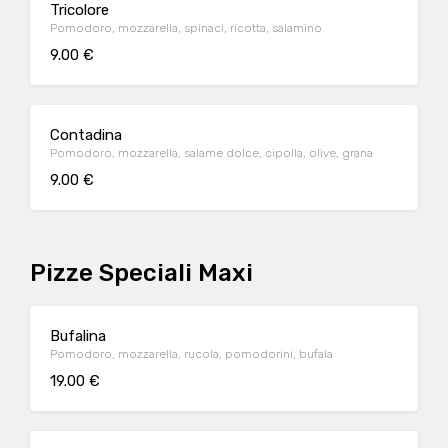
Tricolore
Pomodoro, mozzarella, spinaci, ricotta, salamino
9.00 €
Contadina
Pomodoro, mozzarella, salame dolce, cipolla, olive, grana
9.00 €
Pizze Speciali Maxi
Bufalina
Pomodoro, mozzarella, rucola, pomodorini, bufala
19.00 €