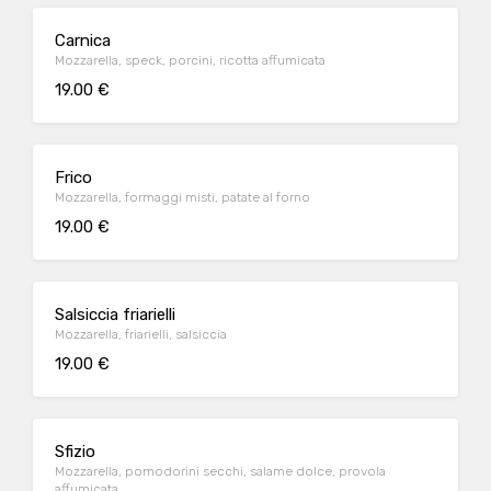
Carnica
Mozzarella, speck, porcini, ricotta affumicata
19.00 €
Frico
Mozzarella, formaggi misti, patate al forno
19.00 €
Salsiccia friarielli
Mozzarella, friarielli, salsiccia
19.00 €
Sfizio
Mozzarella, pomodorini secchi, salame dolce, provola
affumicata