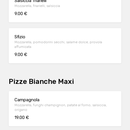
Salsiccia friarielli
Mozzarella, friarielli, salsiccia
9.00 €
Sfizio
Mozzarella, pomodorini secchi, salame dolce, provola
affumicata
9.00 €
Pizze Bianche Maxi
Campagnola
Mozzarella, funghi champignon, patate al forno, salsiccia,
origano
19.00 €