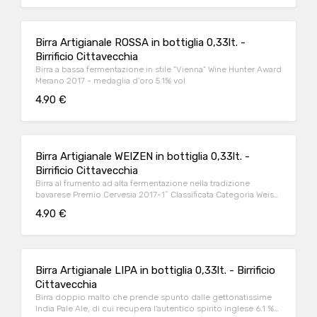
Birra Artigianale ROSSA in bottiglia 0,33lt. -
Birrificio Cittavecchia
Birra a bassa fermentazione in stile "Vienna" Wine Hunter Award
Merano 2017 - medaglia d'oro 5.1% vol
4.90 €
Birra Artigianale WEIZEN in bottiglia 0,33lt. -
Birrificio Cittavecchia
Birra al frumento ad alta fermentazione nella tradizione
bavarese Premio Cervesia 2017-1^ Classificata Categoria Weiss
5.0% vol
4.90 €
Birra Artigianale LIPA in bottiglia 0,33lt. - Birrificio
Cittavecchia
Birra doppio malto che prende spunto dalle gettonatissime
India Pale Ale, di cui recupera l'autentico spirito inglese 6.1 %