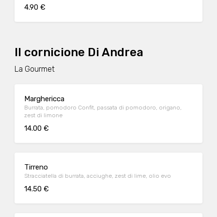
vol
4.90 €
Il cornicione Di Andrea
La Gourmet
Marghericca
Burrata, pomodoro Confit, passata di pomodoro, origano,
zest di limone
14.00 €
Tirreno
Stracciatella di burrata, acciughe, zest di lime, olio evo
14.50 €