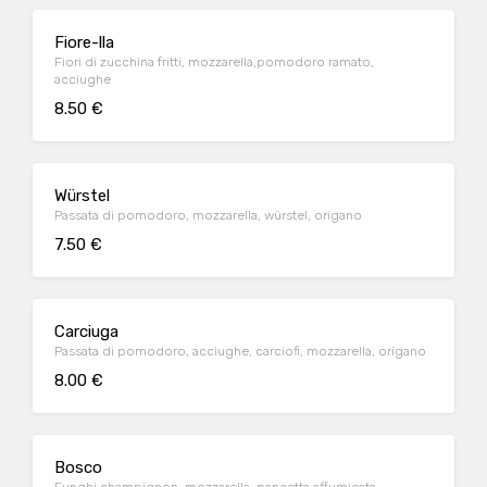
Fiore-lla
Fiori di zucchina fritti, mozzarella,pomodoro ramato,
acciughe
8.50 €
Würstel
Passata di pomodoro, mozzarella, würstel, origano
7.50 €
Carciuga
Passata di pomodoro, acciughe, carciofi, mozzarella, origano
8.00 €
Bosco