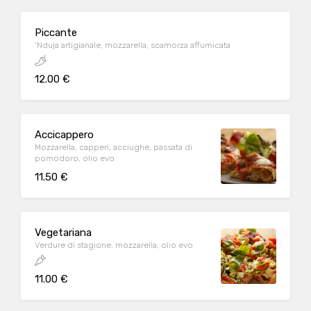
Piccante
‘Nduja artigianale, mozzarella, scamorza affumicata
12.00 €
Accicappero
Mozzarella, capperi, acciughe, passata di
pomodoro, olio evo
11.50 €
Vegetariana
Verdure di stagione, mozzarella, olio evo
11.00 €