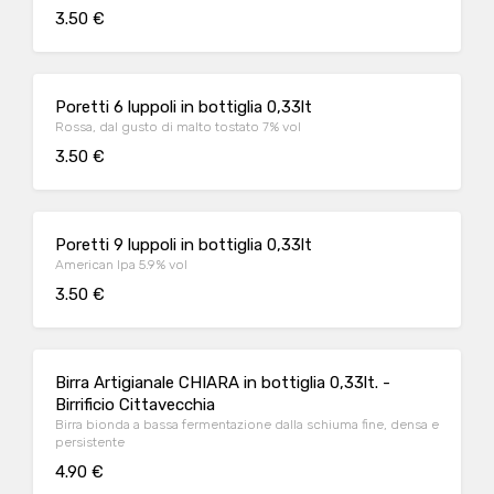
3.50 €
Poretti 6 luppoli in bottiglia 0,33lt
Rossa, dal gusto di malto tostato 7% vol
3.50 €
Poretti 9 luppoli in bottiglia 0,33lt
American Ipa 5.9% vol
3.50 €
Birra Artigianale CHIARA in bottiglia 0,33lt. -
Birrificio Cittavecchia
Birra bionda a bassa fermentazione dalla schiuma fine, densa e
persistente
4.90 €