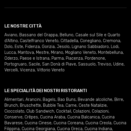
LE NOSTRE CITTÀ
Aviano
,
Bassano del Grappa
,
Belluno
,
Casale sul Sile e Quarto
d'Altino
,
Castelfranco Veneto
,
Cittadella
,
Conegliano
,
Cremona
,
Dolo
,
Este
,
Fidenza
,
Gorizia
,
Jesolo
,
Lignano Sabbiadoro
,
Lodi
,
Lucca
,
Mantova
,
Mestre
,
Mirano
,
Mogliano Veneto
,
Montebelluna
,
Oderzo
,
Paese e Istrana
,
Parma
,
Piacenza
,
Pordenone
,
Portogruaro
,
Sacile
,
San Donà di Piave
,
Sassuolo
,
Treviso
,
Udine
,
Vercelli
,
Vicenza
,
Vittorio Veneto
LE SPECIALITÀ DEI NOSTRI RISTORANTI
Alimentari
,
Arancini
,
Bagels
,
Bao Buns
,
Bevande alcoliche
,
Birre
,
Brunch
,
Bruschette
,
Bubble Tea
,
Carne
,
Ceste Natalizie
,
Cioccolato
,
Club Sandwich
,
Cocktail
,
Colazioni
,
Colazioni
,
Conserve
,
Crêpes
,
Cucina Araba
,
Cucina Balcanica
,
Cucina
Bavarese
,
Cucina Cinese
,
Cucina Coreana
,
Cucina Creola
,
Cucina
Filippina
,
Cucina Georgiana
,
Cucina Greca
,
Cucina Indiana
,