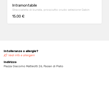
Intramontabile
Stracciatella di burrata, prosciutto crudo selezione Gabin
15.00 €
Intolleranze o allergie?
Vedi info e allergeni
Indirizzo
Piazza Giacomo Matteotti 26, Pasian di Prato