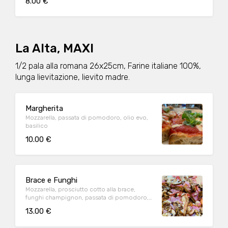
8.00 €
La Alta, MAXI
1/2 pala alla romana 26x25cm, Farine italiane 100%,
lunga lievitazione, lievito madre.
Margherita
Mozzarella, passata di pomodoro, olio evo,
basilico
10.00 €
Brace e Funghi
Mozzarella, prosciutto cotto alla brace,
funghi champignon, passata di pomodoro,
olio evo, origano
13.00 €