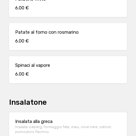
6.00 €
Patate al forno con rosmarino
6.00 €
Spinaci al vapore
6.00 €
Insalatone
Insalata alla greca
Insalata iceberg, formaggio feta, mais, olive nere, cetrioli,
pomodoro Pachino