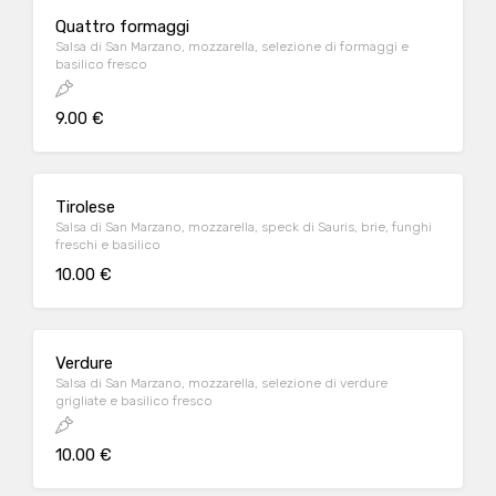
Quattro formaggi
Salsa di San Marzano, mozzarella, selezione di formaggi e
basilico fresco
9.00 €
Tirolese
Salsa di San Marzano, mozzarella, speck di Sauris, brie, funghi
freschi e basilico
10.00 €
Verdure
Salsa di San Marzano, mozzarella, selezione di verdure
grigliate e basilico fresco
10.00 €