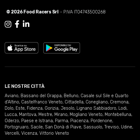
© 2026 Food Racers Srl
- P.IVA IT04743500268
LE NOSTRE CITTÀ
Aviano
,
Bassano del Grappa
,
Belluno
,
Casale sul Sile e Quarto
d'Altino
,
Castelfranco Veneto
,
Cittadella
,
Conegliano
,
Cremona
,
Dolo
,
Este
,
Fidenza
,
Gorizia
,
Jesolo
,
Lignano Sabbiadoro
,
Lodi
,
Lucca
,
Mantova
,
Mestre
,
Mirano
,
Mogliano Veneto
,
Montebelluna
,
Oderzo
,
Paese e Istrana
,
Parma
,
Piacenza
,
Pordenone
,
Portogruaro
,
Sacile
,
San Donà di Piave
,
Sassuolo
,
Treviso
,
Udine
,
Vercelli
,
Vicenza
,
Vittorio Veneto