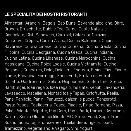
LE SPECIALITÀ DEI NOSTRI RISTORANTI
Alimentari
,
Arancini
,
Bagels
,
Bao Buns
,
Bevande alcoliche
,
Birre
,
Brunch
,
Bruschette
,
Bubble Tea
,
Carne
,
Ceste Natalizie
,
Cioccolato
,
Club Sandwich
,
Cocktail
,
Colazioni
,
Colazioni
,
Conserve
,
Crêpes
,
Cucina Araba
,
Cucina Balcanica
,
Cucina
Bavarese
,
Cucina Cinese
,
Cucina Coreana
,
Cucina Creola
,
Cucina
Filippina
,
Cucina Georgiana
,
Cucina Greca
,
Cucina Indiana
,
Cucina Latina
,
Cucina Libanese
,
Cucina Marocchina
,
Cucina
Messicana
,
Cucina Tipica Locale
,
Cucina Vietnamita
,
Cucine
Regionali
,
Cupcakes
,
Dolci
,
Dolciumi
,
Enoteca
,
Etnico
,
Fiori
,
Fiori e
piante
,
Focaccia
,
Formaggi
,
Frico
,
Fritti
,
Frullati ed Estratti
,
Galletto
,
Gastronomia
,
Gelato
,
Giapponese
,
Gluten free
,
Greco
,
Hamburger
,
Idee regalo
,
Idee regalo
,
Insalate
,
Kebab
,
Lavanderia
,
Lavasecco
,
Macelleria
,
Montaditos y Tapas
,
Ortofrutta
,
Paella
,
Pane
,
Panificio
,
Panini
,
Panuozzi, calzoni e pucce
,
Panzerotti
,
Pasta fresca
,
Pasticceria
,
Pesce
,
Piadine
,
Pinsa Romana
,
Pizza
,
Pokè
,
Polenta
,
Polpette
,
Pop Corn
,
Primi Piatti
,
Ramen
,
Ristoranti
,
Salumi
,
Senza Glutine certificato AIC
,
Street Food
,
Sughi Pronti
,
Sushi
,
Tacos
,
Taglieri
,
Tex-mex
,
Thailandese
,
Tigelle
,
Toast
,
Tramezzino
,
Vegetariano e Vegano
,
Vini
,
Yogurt