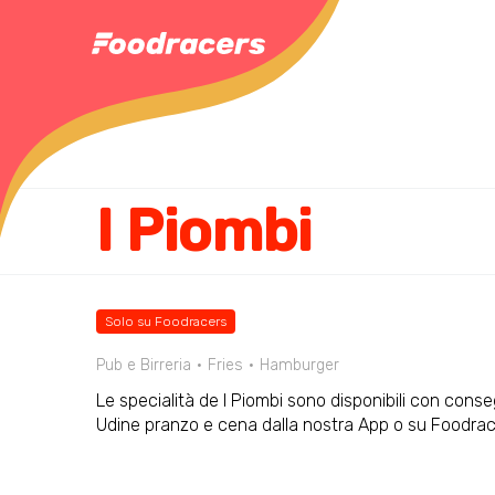
I Piombi
Solo su Foodracers
Pub e Birreria
Fries
Hamburger
Le specialità de I Piombi sono disponibili con conse
Udine pranzo e cena dalla nostra App o su Foodra