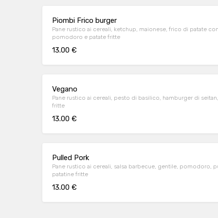
Piombi Frico burger
Pane rustico ai cereali, ketchup, maionese, frico di patate con
pomodoro e patate fritte
13.00 €
Vegano
Pane rustico ai cereali, pesto di basilico, hamburger di seita
fritte
13.00 €
Pulled Pork
Pane rustico ai cereali, salsa barbecue, gentile, pomodoro, pul
patatine fritte
13.00 €