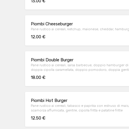
13.00 €
Piombi Cheeseburger
Pane rustico ai cereali, ketchup, maionese, cheddar, hamburge
12.00 €
Piombi Double Burger
Pane rustico ai cereali, salsa barbecue, doppio hamburger
doppia cipolla caramellata, doppio pomodoro, doppia gentile
18.00 €
Piombi Hot Burger
Pane rustico ai cereali, tabasco e paprika con estruso di ma
scamorza affumicata, gentile, cipolla fritta e patatine fritte
12.50 €