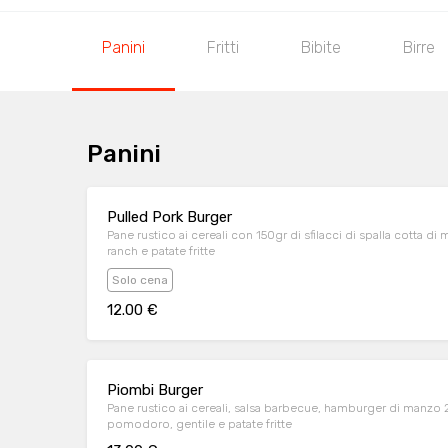
Panini
Fritti
Bibite
Birre
Panini
Pulled Pork Burger
Pane rustico ai cereali con 150gr di sfilacci di spalla cotta di 
ranch e patate fritte
Solo cena
12.00 €
Piombi Burger
Pane rustico ai cereali, salsa barbecue, hamburger di manzo 
pomodoro, gentile e patate fritte