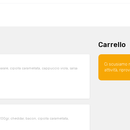
Carrello
Ci scusiamo 
maiale, cipolla caramellata, cappuccio viola, salsa
attività, ripr
200gr, cheddar, bacon, cipolla caramellata,