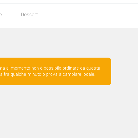
e
Dessert
ma al momento non è possibile ordinare da questa
ova tra qualche minuto o prova a cambiare locale.