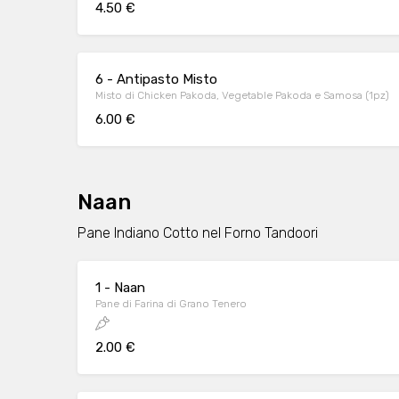
4.50 €
6 - Antipasto Misto
Misto di Chicken Pakoda, Vegetable Pakoda e Samosa (1pz)
6.00 €
Naan
Pane Indiano Cotto nel Forno Tandoori
1 - Naan
Pane di Farina di Grano Tenero
2.00 €