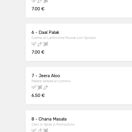
7.00 €
6 - Daal Palak
Crema di Lenticchie Rosse con Spinaci
7.00 €
7 - Jeera Aloo
Patate Saltate al Cumino
6.50 €
8 - Chana Masala
Ceci in Salsa si Pomodoro