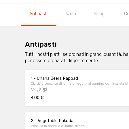
Antipasti
Naan
Sabgji
Cu
Antipasti
Tutti i nostri piatti, se ordinati in grandi quantità,
per essere preparati diligentemente.
1 - Chana Jeera Pappad
Cialda croccante di farina di legumi al cumino con insalata di
4.00 €
2 - Vegetable Pakoda
Verdura in pastella di farina di ceci