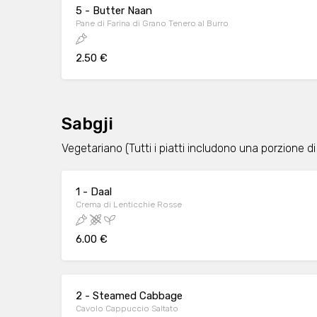
5 - Butter Naan
Pane di Farina di Grano Tenero al Burro
2.50 €
Sabgji
Vegetariano (Tutti i piatti includono una porzione d
1 - Daal
Crema di Lenticchie Rosse
6.00 €
2 - Steamed Cabbage
Cavolo Cappuccio Saltato