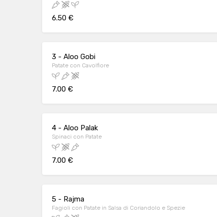
6.50 €
3 - Aloo Gobi
Patate con Cavolfiore
7.00 €
4 - Aloo Palak
Spinaci con Patate
7.00 €
5 - Rajma
Fagioli con Patate in Salsa di Coriandolo e Spezie