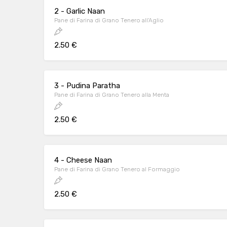
2 - Garlic Naan
Pane di Farina di Grano Tenero all'Aglio
2.50 €
3 - Pudina Paratha
Pane di Farina di Grano Tenero alla Menta
2.50 €
4 - Cheese Naan
Pane di Farina di Grano Tenero al Formaggio
2.50 €