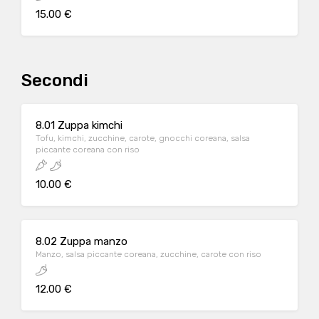
15.00 €
Secondi
8.01 Zuppa kimchi
Tofu, kimchi, zucchine, carote, gnocchi coreana, salsa
piccante coreana con riso
10.00 €
8.02 Zuppa manzo
Manzo, salsa piccante coreana, zucchine, carote con riso
12.00 €