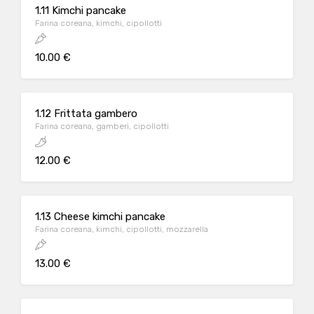
1.11 Kimchi pancake
Farina coreana, kimchi, cipollotti
10.00 €
1.12 Frittata gambero
Farina coreana, gamberi, cipollotti
12.00 €
1.13 Cheese kimchi pancake
Farina coreana, kimchi, cipollotti, mozzarella
13.00 €