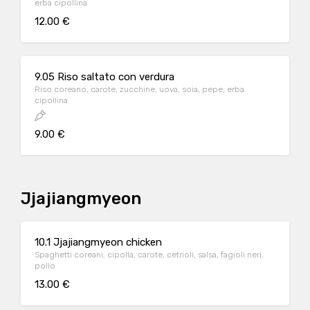
erba cipollina
12.00 €
9.05 Riso saltato con verdura
Riso coreano, carote, zucchine, uova, soia, pepe, erba
cipollina
9.00 €
Jjajiangmyeon
10.1 Jjajiangmyeon chicken
Spaghetti coreani, cipolla, carote, cetrioli, salsa, fagioli neri,
pollo
13.00 €