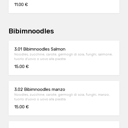
11.00 €
Bibimnoodles
3.01 Bibimnoodles Salmon
Noodles, zucchine, carote, germogli di soia, funghi, salmone,
tuorlo d'uovo o uovo alla piastra
15.00 €
3.02 Bibimnoodles manzo
Noodles, zucchine, carote, germogli di soia, funghi, manzo,
tuorlo d'uovo o uovo alla piastra
15.00 €