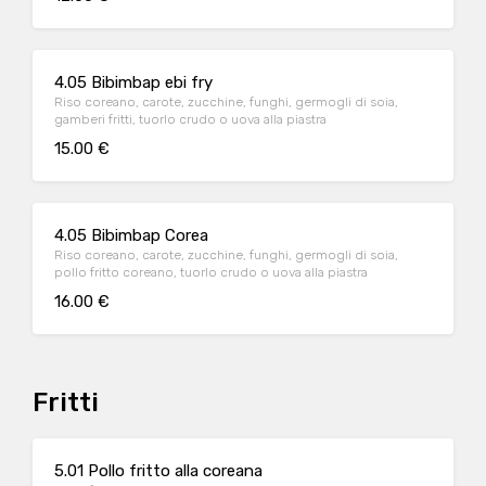
4.05 Bibimbap ebi fry
Riso coreano, carote, zucchine, funghi, germogli di soia,
gamberi fritti, tuorlo crudo o uova alla piastra
15.00 €
4.05 Bibimbap Corea
Riso coreano, carote, zucchine, funghi, germogli di soia,
pollo fritto coreano, tuorlo crudo o uova alla piastra
16.00 €
Fritti
5.01 Pollo fritto alla coreana