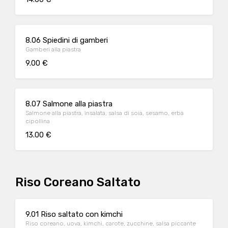
8.06 Spiedini di gamberi
Gamberi alla piastra
9.00 €
8.07 Salmone alla piastra
Salmone alla piastra, insalata, salsa di soia, sesamo, erba
cipollina
13.00 €
Riso Coreano Saltato
9.01 Riso saltato con kimchi
Riso coreano, uova, kimchi, carote, zucchine, salsa piccante