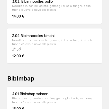
3.03. Bibimnoodles pollo
Noodles, zucchine, carote, germogli di soia, funghi, pollo,
tuorlo d'uovo o uovo alla piastra
14.00 €
3.04 Bibimnoodles kimchi
Noodles, zucchine, carote, germogli di soia, funghi, kimchi,
tuorlo d'uovo o uovo alla piastra
12.00 €
Bibimbap
4.01 Bibimbap salmon
Riso coreano, carote, zucchine, germogli di soia, salmone,
tuorlo d'uovo o uovo alla piastra
15.00 €