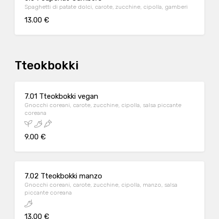
Spaghetti di patate dolci, carote, zucchine, cipolla, gamberi
13.00 €
Tteokbokki
7.01 Tteokbokki vegan
Gnocchi coreani, carote, zucchine, cipolla, salsa piccante
coreana
9.00 €
7.02 Tteokbokki manzo
Gnocchi coreani, carote, zucchine, cipolla, manzo, salsa
piccante coreana
13.00 €