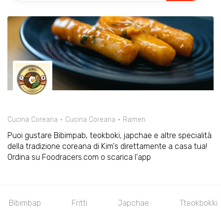
Cucina Coreana
Cucina Coreana
Ramen
Puoi gustare Bibimpab, teokboki, japchae e altre specialità
della tradizione coreana di Kim's direttamente a casa tua!
Ordina su Foodracers.com o scarica l'app
Fritti
Japchae
Tteokbokki
Secondi