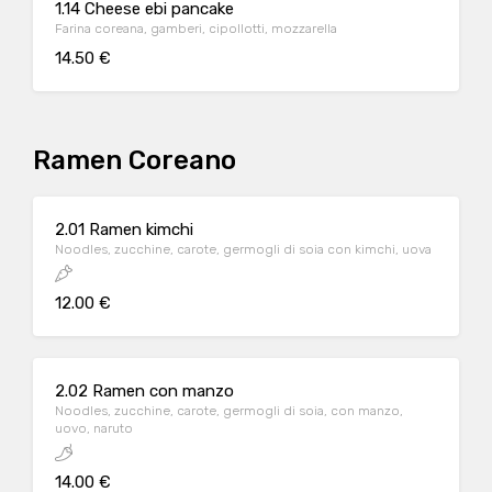
1.14 Cheese ebi pancake
Farina coreana, gamberi, cipollotti, mozzarella
14.50 €
Ramen Coreano
2.01 Ramen kimchi
Noodles, zucchine, carote, germogli di soia con kimchi, uova
12.00 €
2.02 Ramen con manzo
Noodles, zucchine, carote, germogli di soia, con manzo,
uovo, naruto
14.00 €