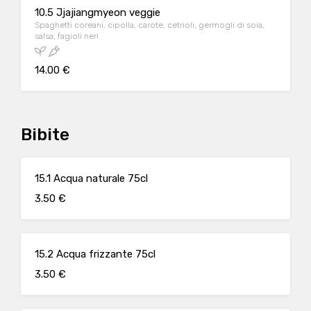
10.5 Jjajiangmyeon veggie
Spaghetti coreani, cipolla, carote, cetrioli, germogli di soia,
salsa, fagioli neri
14.00 €
Bibite
15.1 Acqua naturale 75cl
3.50 €
15.2 Acqua frizzante 75cl
3.50 €