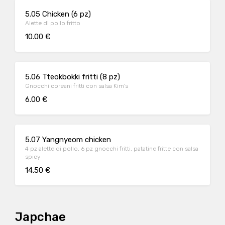
5.05 Chicken (6 pz)
Alette di pollo fritto
10.00 €
5.06 Tteokbokki fritti (8 pz)
Gnocchi coreani fritti con salsa Kim's
6.00 €
5.07 Yangnyeom chicken
4 pz alette di pollo, 6 pz gnocchi fritti, patatine fritte con salsa
spicy
14.50 €
Japchae