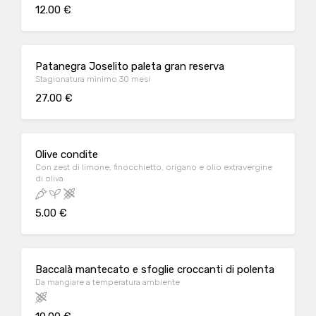
12.00 €
Patanegra Joselito paleta gran reserva
Stagionatura minimo 30 mesi
27.00 €
Olive condite
Con zest di limone, finocchietto, origano e olio extravergine
di oliva
5.00 €
Baccalà mantecato e sfoglie croccanti di polenta
Da mangiare a temperatura ambiente