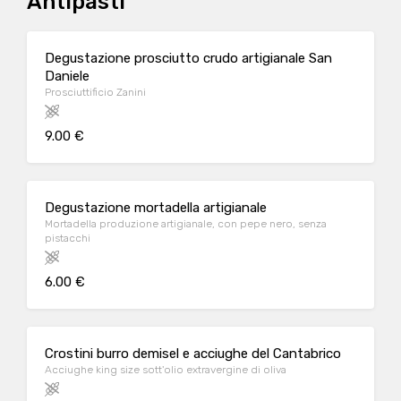
Antipasti
Degustazione prosciutto crudo artigianale San
Daniele
Prosciuttificio Zanini
9.00 €
Degustazione mortadella artigianale
Mortadella produzione artigianale, con pepe nero, senza
pistacchi
6.00 €
Crostini burro demisel e acciughe del Cantabrico
Acciughe king size sott'olio extravergine di oliva