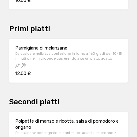
10.00 €
Primi piatti
Parmigiana di melanzane
Da scaldare nella sua confezione in forno a 160 gradi per 10/15
minuti o nel microonde trasferendola su un piatto adatto
12.00 €
Secondi piatti
Polpette di manzo e ricotta, salsa di pomodoro e
origano
Da scaldare; consegnato in contenitori adatti al microonde