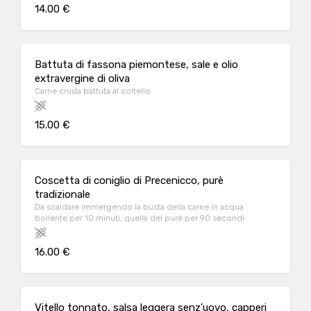
14.00 €
Battuta di fassona piemontese, sale e olio
extravergine di oliva
Carne cruda battuta al coltello
15.00 €
Coscetta di coniglio di Precenicco, purè
tradizionale
Da scaldare immergendo la busta della carne in acqua
bollente per 10 minuti, quella del purè per 90 secondi
16.00 €
Vitello tonnato, salsa leggera senz'uovo, capperi