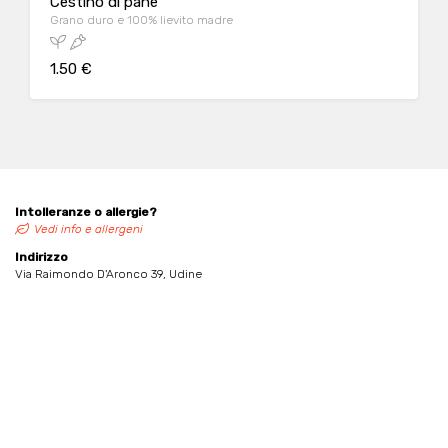
Cestino di pane
Grano duro e 100% lievito madre
1.50 €
Intolleranze o allergie?
Vedi info e allergeni
Indirizzo
Via Raimondo D'Aronco 39, Udine