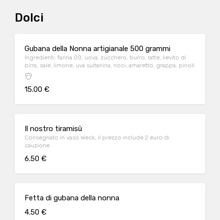
Dolci
Gubana della Nonna artigianale 500 grammi
Ingredienti: farina 00, uova, zucchero, burro, latte, lievito di
birra, sale, limone, uva sultanina, noci, amaretto, grappa, pinoli
15.00 €
Il nostro tiramisù
Consegnato in vaso Weck, il prezzo include 2 euro di
cauzione
6.50 €
Fetta di gubana della nonna
4.50 €