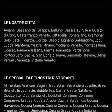
LE NOSTRE CITTÀ
Aviano
,
Bassano del Grappa
,
Belluno
,
Casale sul Sile e Quarto
d'Altino
,
Castelfranco Veneto
,
Cittadella
,
Conegliano
,
Cremona
,
Dolo
,
Este
,
Fidenza
,
Gorizia
,
Jesolo
,
Lignano Sabbiadoro
,
Lodi
,
Lucca
,
Mantova
,
Mestre
,
Mirano
,
Mogliano Veneto
,
Montebelluna
,
Oderzo
,
Paese e Istrana
,
Parma
,
Piacenza
,
Pordenone
,
Portogruaro
,
Sacile
,
San Donà di Piave
,
Sassuolo
,
Treviso
,
Udine
,
Vercelli
,
Vicenza
,
Vittorio Veneto
LE SPECIALITÀ DEI NOSTRI RISTORANTI
Alimentari
,
Arancini
,
Bagels
,
Bao Buns
,
Bevande alcoliche
,
Birre
,
Brunch
,
Bruschette
,
Bubble Tea
,
Carne
,
Ceste Natalizie
,
Cioccolato
,
Club Sandwich
,
Cocktail
,
Colazioni
,
Colazioni
,
Conserve
,
Crêpes
,
Cucina Araba
,
Cucina Balcanica
,
Cucina
Bavarese
,
Cucina Cinese
,
Cucina Coreana
,
Cucina Creola
,
Cucina
Filippina
,
Cucina Georgiana
,
Cucina Greca
,
Cucina Indiana
,