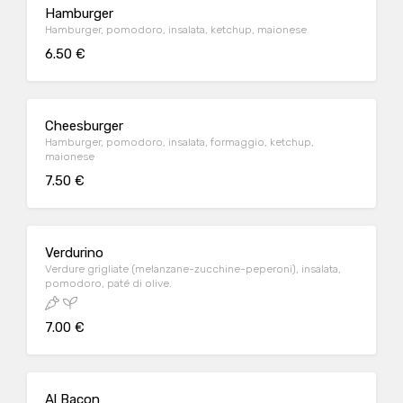
Hamburger
Hamburger, pomodoro, insalata, ketchup, maionese
6.50 €
Cheesburger
Hamburger, pomodoro, insalata, formaggio, ketchup,
maionese
7.50 €
Verdurino
Verdure grigliate (melanzane-zucchine-peperoni), insalata,
pomodoro, paté di olive.
7.00 €
Al Bacon