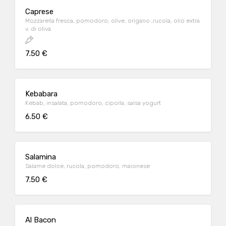
Caprese
Mozzarella fresca, pomodoro, olive, origano ,rucola, olio extra
v. di oliva
7.50 €
Kebabara
Kebab, insalata, pomodoro, cipolla, salsa yogurt
6.50 €
Salamina
Salame dolce, rucola, pomodoro, maionese
7.50 €
Al Bacon