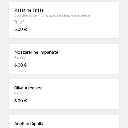
Patatine Fritte
Con due salse in omaggio ketchup e maionese.
5.00 €
Mozzarelline Impanate
9 pezzi
6.00 €
Olive Ascolane
9 pezzi
6.00 €
Anelli di Cipolla