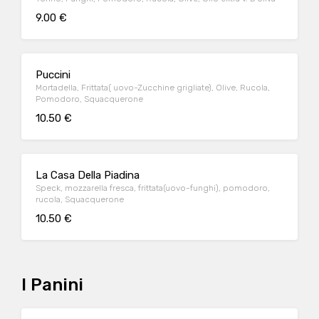
9.00 €
Puccini
Mortadella, Frittata( uovo-Zucchine grigliate), Olive, Rucola,
Pomodoro, Squacquerone
10.50 €
La Casa Della Piadina
Speck, mozzarella fresca, frittata(uovo-funghi), pomodoro,
rucola, Squacquerone
10.50 €
I Panini