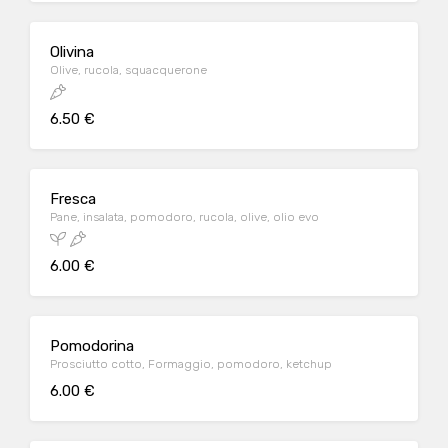
Olivina
Olive, rucola, squacquerone
6.50 €
Fresca
Pane, insalata, pomodoro, rucola, olive, olio evo
6.00 €
Pomodorina
Prosciutto cotto, Formaggio, pomodoro, ketchup
6.00 €