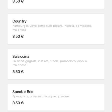
8.50 €
Country
Hamburger, uovo cotto sulla piastra, insalata, pomodoro,
maionese
8.50 €
Salsiccina
Salsiccia grigliata, insalata, rucola, pomodoro, cipolla,
maionese
8.50 €
Speck e Brie
Speck, brie, olive, rucola, squacquerone
8.50 €