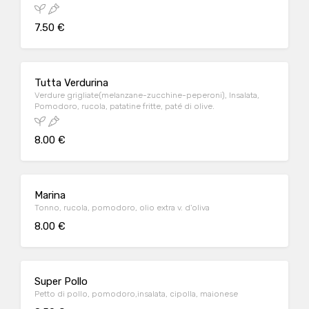
7.50 €
Tutta Verdurina
Verdure grigliate(melanzane-zucchine-peperoni), Insalata,
Pomodoro, rucola, patatine fritte, paté di olive.
8.00 €
Marina
Tonno, rucola, pomodoro, olio extra v. d'oliva
8.00 €
Super Pollo
Petto di pollo, pomodoro,insalata, cipolla, maionese