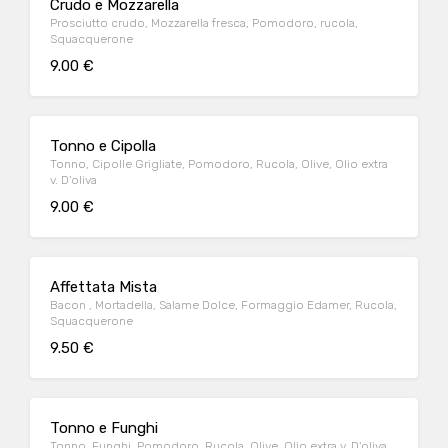
Crudo e Mozzarella
Prosciutto crudo, Mozzarella fresca, Pomodoro, rucola,
Squacquerone
9.00 €
Tonno e Cipolla
Tonno, Cipolle Grigliate, Pomodoro, Rucola, Olive, Olio extra
v. D'oliva
9.00 €
Affettata Mista
Bacon , Mortadella, Salame Dolce, Formaggio Edamer, Rucola,
Squacquerone
9.50 €
Tonno e Funghi
Tonno, Funghi, Pomodoro, Rucola, Olive, Olio extra v. D'oliva