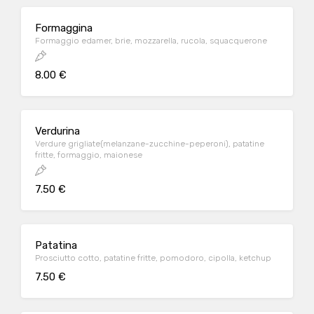
Formaggina
Formaggio edamer, brie, mozzarella, rucola, squacquerone
8.00 €
Verdurina
Verdure grigliate(melanzane-zucchine-peperoni), patatine
fritte, formaggio, maionese
7.50 €
Patatina
Prosciutto cotto, patatine fritte, pomodoro, cipolla, ketchup
7.50 €