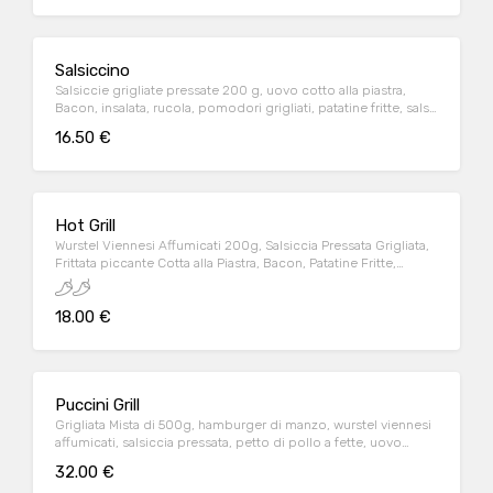
Salsiccino
Salsiccie grigliate pressate 200 g, uovo cotto alla piastra,
Bacon, insalata, rucola, pomodori grigliati, patatine fritte, salsa
BBQ, piadina IGP alla Riminese.
16.50 €
Hot Grill
Wurstel Viennesi Affumicati 200g, Salsiccia Pressata Grigliata,
Frittata piccante Cotta alla Piastra, Bacon, Patatine Fritte,
Rucola, Pomodori, Piadina IGP alla Riminese marinata con
salsa Tabasco.
18.00 €
Puccini Grill
Grigliata Mista di 500g, hamburger di manzo, wurstel viennesi
affumicati, salsiccia pressata, petto di pollo a fette, uovo
cotto sulla piastra, bacon, pomodori grigliati, rucola, patatine
32.00 €
fritte, salsa BBQ, due piadine IGP alla Riminese.