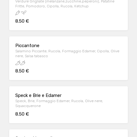
Verdure Grigliate (melanzane,zucchine,peperoni), Patatine
Fritte, Pomodoro, Cipolla, Rucola, Ketchup
8.50 €
Piccantone
Salamino Piccante, Rucola, Formaggio Edamer, Cipolla, Olive
nere, Salsa tabasco
8.50 €
Speck e Brie e Edamer
Speck, Brie, Formaggio Edamer, Rucola, Olive nere,
Squacquerone
8.50 €