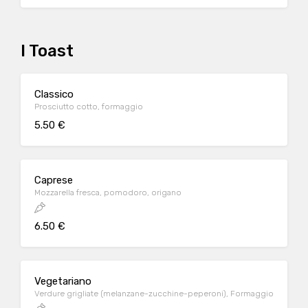
I Toast
Classico
Prosciutto cotto, formaggio
5.50 €
Caprese
Mozzarella fresca, pomodoro, origano
6.50 €
Vegetariano
Verdure grigliate (melanzane-zucchine-peperoni), Formaggio