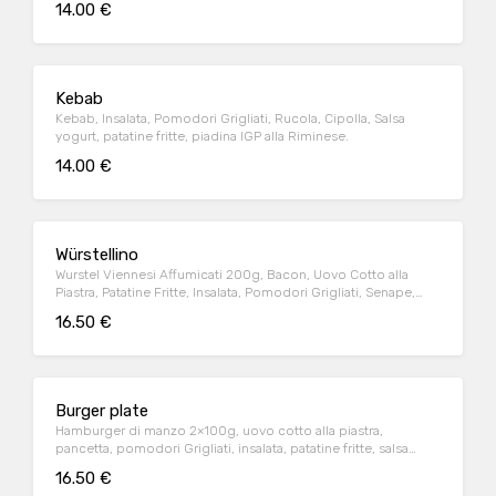
14.00 €
Kebab
Kebab, Insalata, Pomodori Grigliati, Rucola, Cipolla, Salsa
yogurt, patatine fritte, piadina IGP alla Riminese.
14.00 €
Würstellino
Wurstel Viennesi Affumicati 200g, Bacon, Uovo Cotto alla
Piastra, Patatine Fritte, Insalata, Pomodori Grigliati, Senape,
Ketchup, Piadina IGP alla Riminese.
16.50 €
Burger plate
Hamburger di manzo 2×100g, uovo cotto alla piastra,
pancetta, pomodori Grigliati, insalata, patatine fritte, salsa
BBQ, piadina IGP alla Riminese.
16.50 €