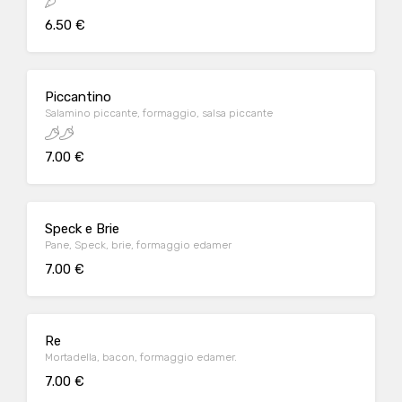
6.50 €
Piccantino
Salamino piccante, formaggio, salsa piccante
7.00 €
Speck e Brie
Pane, Speck, brie, formaggio edamer
7.00 €
Re
Mortadella, bacon, formaggio edamer.
7.00 €