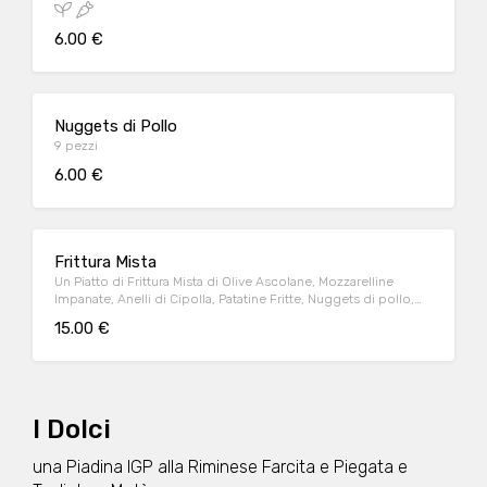
6.00 €
Nuggets di Pollo
9 pezzi
6.00 €
Frittura Mista
Un Piatto di Frittura Mista di Olive Ascolane, Mozzarelline
Impanate, Anelli di Cipolla, Patatine Fritte, Nuggets di pollo,
Salse di Ketchup e Maionese.
15.00 €
I Dolci
una Piadina IGP alla Riminese Farcita e Piegata e