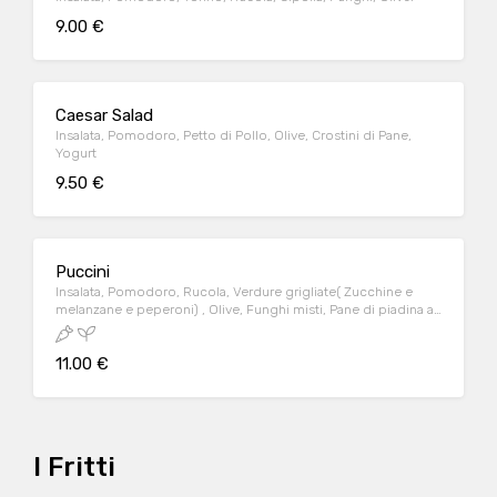
9.00 €
Caesar Salad
Insalata, Pomodoro, Petto di Pollo, Olive, Crostini di Pane,
Yogurt
9.50 €
Puccini
Insalata, Pomodoro, Rucola, Verdure grigliate( Zucchine e
melanzane e peperoni) , Olive, Funghi misti, Pane di piadina a
triangolari fritti
11.00 €
I Fritti