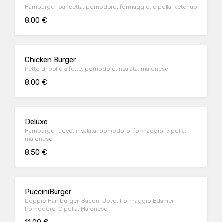
Hamburger, pancetta, pomodoro, formaggio, cipolla, ketchup
8.00 €
Chicken Burger
Petto di pollo a fette, pomodoro,insalata, maionese
8.00 €
Deluxe
Hamburger, uovo, insalata, pomodoro, formaggio, cipolla,
maionese
8.50 €
PucciniBurger
Doppio Hamburger, Bacon, Uovo, Formaggio Edamer,
Pomodoro, Cipolla, Maionese.