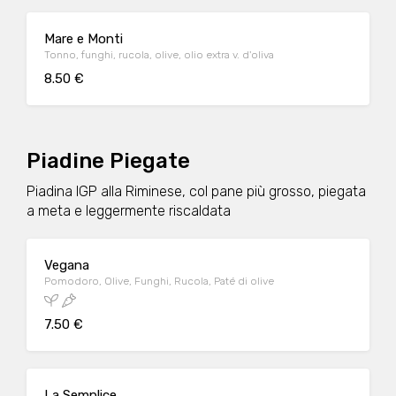
Mare e Monti
Tonno, funghi, rucola, olive, olio extra v. d'oliva
8.50 €
Piadine Piegate
Piadina IGP alla Riminese, col pane più grosso, piegata
a meta e leggermente riscaldata
Vegana
Pomodoro, Olive, Funghi, Rucola, Paté di olive
7.50 €
La Semplice