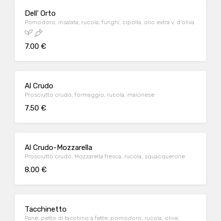
Dell' Orto
Pomodoro, insalata, rucola, funghi, cipolla, olio extra v. d'oliva
7.00 €
Al Crudo
Prosciutto crudo, formaggio, rucola, maionese
7.50 €
Al Crudo-Mozzarella
Prosciutto crudo, Mozzarella fresca, rucola, squacquerone
8.00 €
Tacchinetto
Pane, petto di tacchino a fette, pomodoro, rucola, olive,