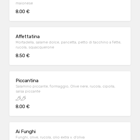
maionese
8.00 €
Affettatina
Mortadella, salame dolce, pancetta, petto di tacchino a fette,
rucola, squacquerone
8.50 €
Piccantina
Salamino piccante, formaggio, Olive nere, rucola, cipolla,
salsa piccante
8.00 €
Ai Funghi
Funghi, olive, rucola, olio extra v. d'oliva