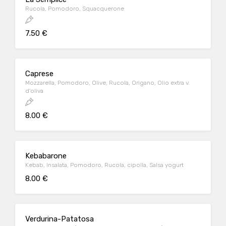
Rucola, Pomodoro, Squacquerone
7.50 €
Caprese
Mozzarella, Pomodoro, Olive, Rucola, Origano, Olio extra v.
d'oliva
8.00 €
Kebabarone
Kebab, Insalata, Pomodoro, Rucola, cipolla, Salsa yogurt
8.00 €
Verdurina-Patatosa