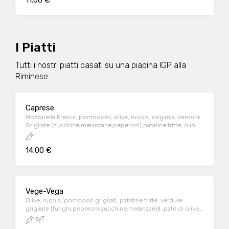
11.00 €
I Piatti
Tutti i nostri piatti basati su una piadina IGP alla
Riminese
Caprese
Mozzarella Fresca, pomodoro, olive, rucola, origano, Verdure
Grigliate (zucchine,melanzane,peperoni),patatine fritte, olio
evo, piadina IGP alla Riminese.
14.00 €
Vege-Vega
Olive, rucola, pomodori grigliati, patatine fritte, verdure
grigliate (funghi,peperoni,zucchine,melanzane), paté di olive,
piadina IGP alla Riminese.