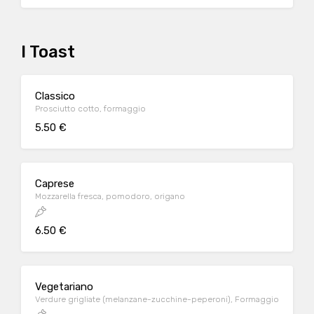
I Toast
Classico
Prosciutto cotto, formaggio
5.50 €
Caprese
Mozzarella fresca, pomodoro, origano
6.50 €
Vegetariano
Verdure grigliate (melanzane-zucchine-peperoni), Formaggio