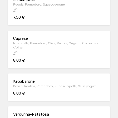
Rucola, Pomodoro, Squacquerone
7.50 €
Caprese
Mozzarella, Pomodoro, Olive, Rucola, Origano, Olio extra v.
d'oliva
8.00 €
Kebabarone
Kebab, Insalata, Pomodoro, Rucola, cipolla, Salsa yogurt
8.00 €
Verdurina-Patatosa