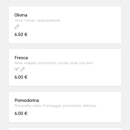
Olivina
Olive, rucola, squacquerone
6.50 €
Fresca
Pane, insalata, pomodoro, rucola, olive, olio evo
6.00 €
Pomodorina
Prosciutto cotto, Formaggio, pomodoro, ketchup
6.00 €