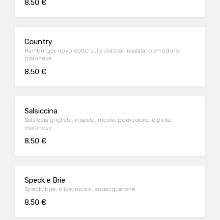
8.50 €
Country
Hamburger, uovo cotto sulla piastra, insalata, pomodoro,
maionese
8.50 €
Salsiccina
Salsiccia grigliata, insalata, rucola, pomodoro, cipolla,
maionese
8.50 €
Speck e Brie
Speck, brie, olive, rucola, squacquerone
8.50 €