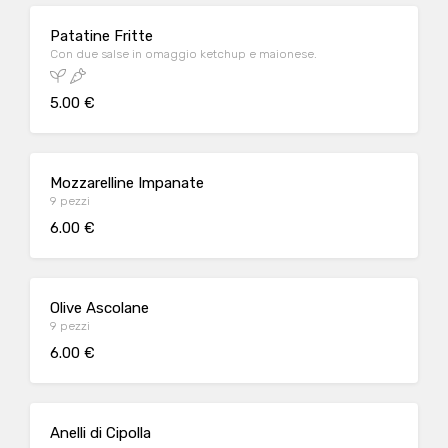
Patatine Fritte
Con due salse in omaggio ketchup e maionese.
5.00 €
Mozzarelline Impanate
9 pezzi
6.00 €
Olive Ascolane
9 pezzi
6.00 €
Anelli di Cipolla