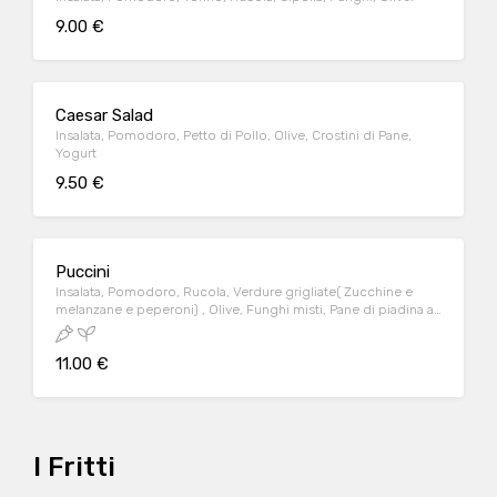
9.00 €
Caesar Salad
Insalata, Pomodoro, Petto di Pollo, Olive, Crostini di Pane,
Yogurt
9.50 €
Puccini
Insalata, Pomodoro, Rucola, Verdure grigliate( Zucchine e
melanzane e peperoni) , Olive, Funghi misti, Pane di piadina a
triangolari fritti
11.00 €
I Fritti