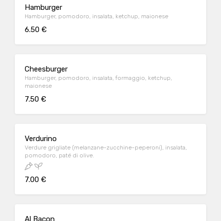
Hamburger
Hamburger, pomodoro, insalata, ketchup, maionese
6.50 €
Cheesburger
Hamburger, pomodoro, insalata, formaggio, ketchup,
maionese
7.50 €
Verdurino
Verdure grigliate (melanzane-zucchine-peperoni), insalata,
pomodoro, paté di olive.
7.00 €
Al Bacon