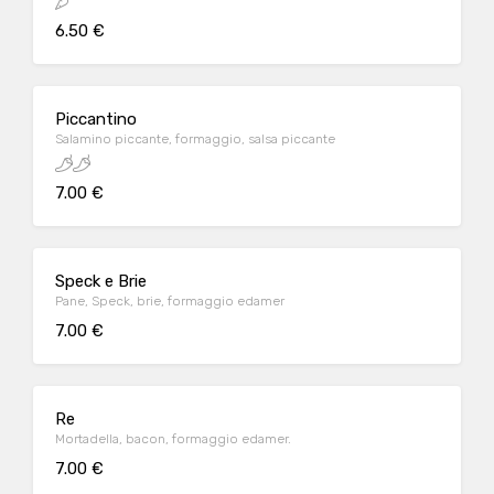
6.50 €
Piccantino
Salamino piccante, formaggio, salsa piccante
7.00 €
Speck e Brie
Pane, Speck, brie, formaggio edamer
7.00 €
Re
Mortadella, bacon, formaggio edamer.
7.00 €