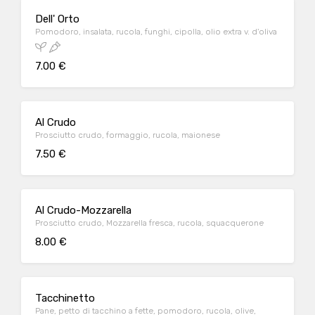
Dell' Orto
Pomodoro, insalata, rucola, funghi, cipolla, olio extra v. d'oliva
7.00 €
Al Crudo
Prosciutto crudo, formaggio, rucola, maionese
7.50 €
Al Crudo-Mozzarella
Prosciutto crudo, Mozzarella fresca, rucola, squacquerone
8.00 €
Tacchinetto
Pane, petto di tacchino a fette, pomodoro, rucola, olive,