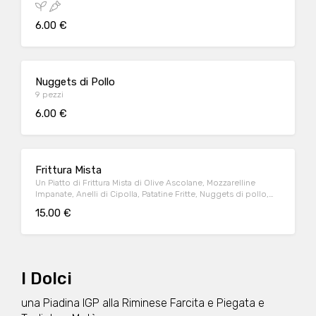
6.00 €
Nuggets di Pollo
9 pezzi
6.00 €
Frittura Mista
Un Piatto di Frittura Mista di Olive Ascolane, Mozzarelline
Impanate, Anelli di Cipolla, Patatine Fritte, Nuggets di pollo,
Salse di Ketchup e Maionese.
15.00 €
I Dolci
una Piadina IGP alla Riminese Farcita e Piegata e