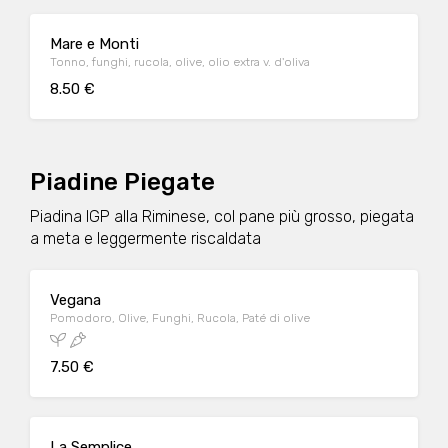
Mare e Monti
Tonno, funghi, rucola, olive, olio extra v. d'oliva
8.50 €
Piadine Piegate
Piadina IGP alla Riminese, col pane più grosso, piegata
a meta e leggermente riscaldata
Vegana
Pomodoro, Olive, Funghi, Rucola, Paté di olive
7.50 €
La Semplice