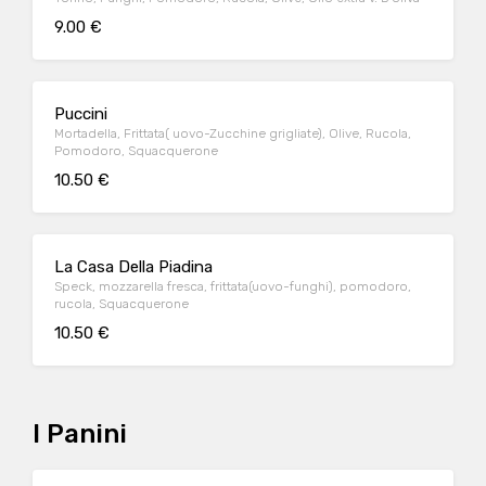
9.00 €
Puccini
Mortadella, Frittata( uovo-Zucchine grigliate), Olive, Rucola,
Pomodoro, Squacquerone
10.50 €
La Casa Della Piadina
Speck, mozzarella fresca, frittata(uovo-funghi), pomodoro,
rucola, Squacquerone
10.50 €
I Panini