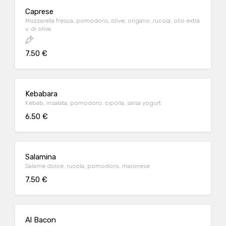
Caprese
Mozzarella fresca, pomodoro, olive, origano ,rucola, olio extra
v. di oliva
7.50 €
Kebabara
Kebab, insalata, pomodoro, cipolla, salsa yogurt
6.50 €
Salamina
Salame dolce, rucola, pomodoro, maionese
7.50 €
Al Bacon