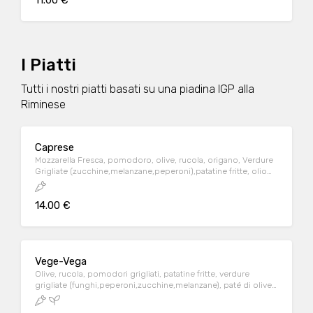
11.00 €
I Piatti
Tutti i nostri piatti basati su una piadina IGP alla
Riminese
Caprese
Mozzarella Fresca, pomodoro, olive, rucola, origano, Verdure
Grigliate (zucchine,melanzane,peperoni),patatine fritte, olio
evo, piadina IGP alla Riminese.
14.00 €
Vege-Vega
Olive, rucola, pomodori grigliati, patatine fritte, verdure
grigliate (funghi,peperoni,zucchine,melanzane), paté di olive,
piadina IGP alla Riminese.