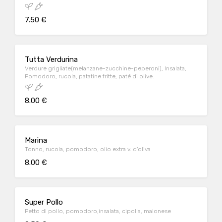
7.50 €
Tutta Verdurina
Verdure grigliate(melanzane-zucchine-peperoni), Insalata,
Pomodoro, rucola, patatine fritte, paté di olive.
8.00 €
Marina
Tonno, rucola, pomodoro, olio extra v. d'oliva
8.00 €
Super Pollo
Petto di pollo, pomodoro,insalata, cipolla, maionese