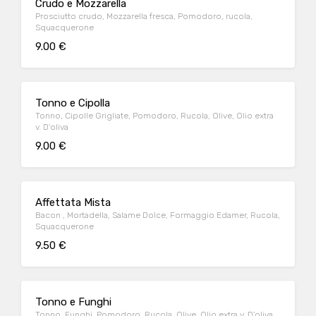
Crudo e Mozzarella
Prosciutto crudo, Mozzarella fresca, Pomodoro, rucola,
Squacquerone
9.00 €
Tonno e Cipolla
Tonno, Cipolle Grigliate, Pomodoro, Rucola, Olive, Olio extra
v. D'oliva
9.00 €
Affettata Mista
Bacon , Mortadella, Salame Dolce, Formaggio Edamer, Rucola,
Squacquerone
9.50 €
Tonno e Funghi
Tonno, Funghi, Pomodoro, Rucola, Olive, Olio extra v. D'oliva