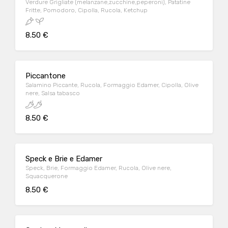
Verdure Grigliate (melanzane,zucchine,peperoni), Patatine
Fritte, Pomodoro, Cipolla, Rucola, Ketchup
8.50 €
Piccantone
Salamino Piccante, Rucola, Formaggio Edamer, Cipolla, Olive
nere, Salsa tabasco
8.50 €
Speck e Brie e Edamer
Speck, Brie, Formaggio Edamer, Rucola, Olive nere,
Squacquerone
8.50 €