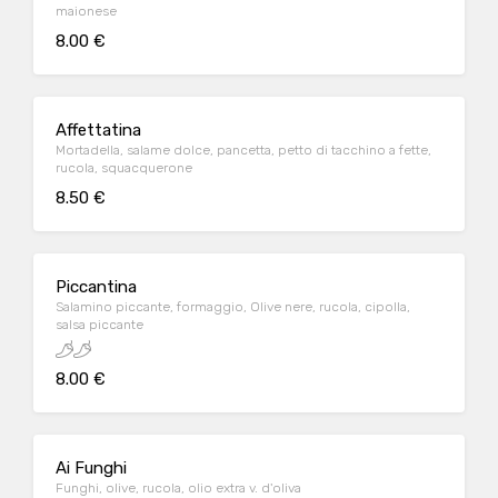
maionese
8.00 €
Affettatina
Mortadella, salame dolce, pancetta, petto di tacchino a fette,
rucola, squacquerone
8.50 €
Piccantina
Salamino piccante, formaggio, Olive nere, rucola, cipolla,
salsa piccante
8.00 €
Ai Funghi
Funghi, olive, rucola, olio extra v. d'oliva