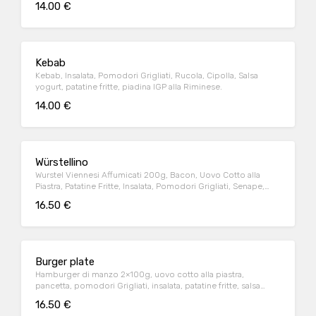
14.00 €
Kebab
Kebab, Insalata, Pomodori Grigliati, Rucola, Cipolla, Salsa
yogurt, patatine fritte, piadina IGP alla Riminese.
14.00 €
Würstellino
Wurstel Viennesi Affumicati 200g, Bacon, Uovo Cotto alla
Piastra, Patatine Fritte, Insalata, Pomodori Grigliati, Senape,
Ketchup, Piadina IGP alla Riminese.
16.50 €
Burger plate
Hamburger di manzo 2×100g, uovo cotto alla piastra,
pancetta, pomodori Grigliati, insalata, patatine fritte, salsa
BBQ, piadina IGP alla Riminese.
16.50 €