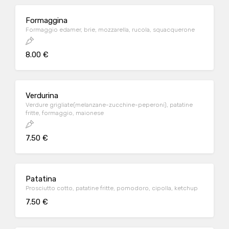
Formaggina
Formaggio edamer, brie, mozzarella, rucola, squacquerone
8.00 €
Verdurina
Verdure grigliate(melanzane-zucchine-peperoni), patatine
fritte, formaggio, maionese
7.50 €
Patatina
Prosciutto cotto, patatine fritte, pomodoro, cipolla, ketchup
7.50 €