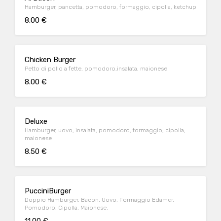
Hamburger, pancetta, pomodoro, formaggio, cipolla, ketchup
8.00 €
Chicken Burger
Petto di pollo a fette, pomodoro,insalata, maionese
8.00 €
Deluxe
Hamburger, uovo, insalata, pomodoro, formaggio, cipolla,
maionese
8.50 €
PucciniBurger
Doppio Hamburger, Bacon, Uovo, Formaggio Edamer,
Pomodoro, Cipolla, Maionese.