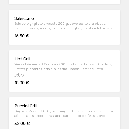
Salsiccino
Salsiccie grigliate pressate 200 g, uovo cotto alla piastra,
Bacon, insalata, rucola, pomodori grigliati, patatine fritte, salsa
BBQ, piadina IGP alla Riminese.
16.50 €
Hot Grill
Wurstel Viennesi Affumicati 200g, Salsiccia Pressata Grigliata,
Frittata piccante Cotta alla Piastra, Bacon, Patatine Fritte,
Rucola, Pomodori, Piadina IGP alla Riminese marinata con
salsa Tabasco.
18.00 €
Puccini Grill
Grigliata Mista di 500g, hamburger di manzo, wurstel viennesi
affumicati, salsiccia pressata, petto di pollo a fette, uovo
cotto sulla piastra, bacon, pomodori grigliati, rucola, patatine
32.00 €
fritte, salsa BBQ, due piadine IGP alla Riminese.