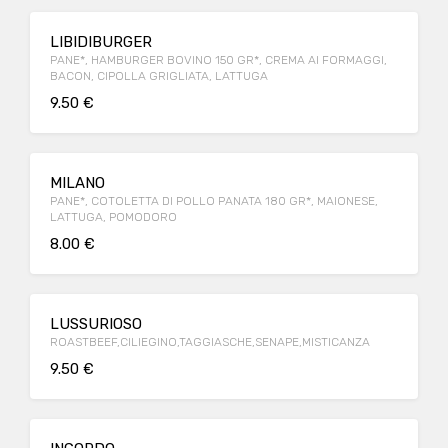
LIBIDIBURGER
PANE*, HAMBURGER BOVINO 150 GR*, CREMA AI FORMAGGI,
BACON, CIPOLLA GRIGLIATA, LATTUGA
9.50 €
MILANO
PANE*, COTOLETTA DI POLLO PANATA 180 GR*, MAIONESE,
LATTUGA, POMODORO
8.00 €
LUSSURIOSO
ROASTBEEF,CILIEGINO,TAGGIASCHE,SENAPE,MISTICANZA
9.50 €