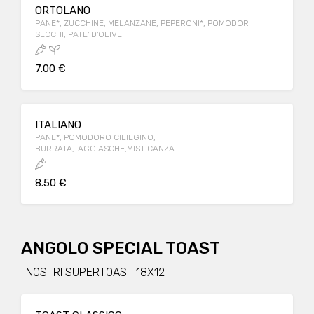
ORTOLANO
PANE*, ZUCCHINE, MELANZANE, PEPERONI*, POMODORI
SECCHI, PATE' D'OLIVE
7.00 €
ITALIANO
PANE*, POMODORO CILIEGINO,
BURRATA,TAGGIASCHE,MISTICANZA
8.50 €
ANGOLO SPECIAL TOAST
I NOSTRI SUPERTOAST 18X12