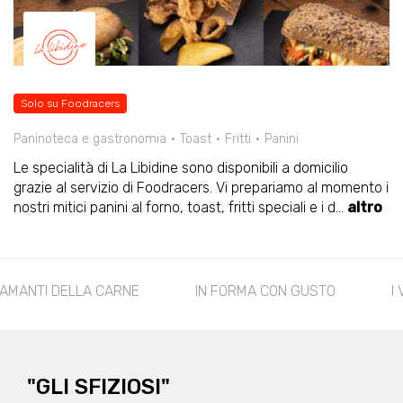
Solo su Foodracers
Paninoteca e gastronomia
Toast
Fritti
Panini
Le specialità di La Libidine sono disponibili a domicilio
grazie al servizio di Foodracers. Vi prepariamo al momento i
nostri mitici panini al forno, toast, fritti speciali e i d
...
altro
 AMANTI DELLA CARNE
IN FORMA CON GUSTO
I
"GLI SFIZIOSI"