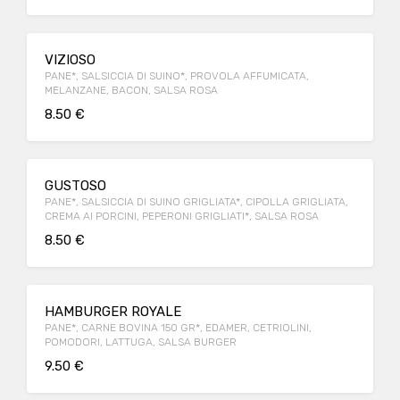
VIZIOSO
PANE*, SALSICCIA DI SUINO*, PROVOLA AFFUMICATA,
MELANZANE, BACON, SALSA ROSA
8.50 €
GUSTOSO
PANE*, SALSICCIA DI SUINO GRIGLIATA*, CIPOLLA GRIGLIATA,
CREMA AI PORCINI, PEPERONI GRIGLIATI*, SALSA ROSA
8.50 €
HAMBURGER ROYALE
PANE*, CARNE BOVINA 150 GR*, EDAMER, CETRIOLINI,
POMODORI, LATTUGA, SALSA BURGER
9.50 €