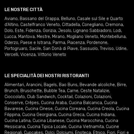
LE NOSTRE CITTÀ
Aviano
,
Bassano del Grappa
,
Belluno
,
Casale sul Sile e Quarto
d'Altino
,
Castelfranco Veneto
,
Cittadella
,
Conegliano
,
Cremona
,
Dolo
,
Este
,
Fidenza
,
Gorizia
,
Jesolo
,
Lignano Sabbiadoro
,
Lodi
,
Lucca
,
Mantova
,
Mestre
,
Mirano
,
Mogliano Veneto
,
Montebelluna
,
Oderzo
,
Paese e Istrana
,
Parma
,
Piacenza
,
Pordenone
,
Portogruaro
,
Sacile
,
San Donà di Piave
,
Sassuolo
,
Treviso
,
Udine
,
Vercelli
,
Vicenza
,
Vittorio Veneto
LE SPECIALITÀ DEI NOSTRI RISTORANTI
Alimentari
,
Arancini
,
Bagels
,
Bao Buns
,
Bevande alcoliche
,
Birre
,
Brunch
,
Bruschette
,
Bubble Tea
,
Carne
,
Ceste Natalizie
,
Cioccolato
,
Club Sandwich
,
Cocktail
,
Colazioni
,
Colazioni
,
Conserve
,
Crêpes
,
Cucina Araba
,
Cucina Balcanica
,
Cucina
Bavarese
,
Cucina Cinese
,
Cucina Coreana
,
Cucina Creola
,
Cucina
Filippina
,
Cucina Georgiana
,
Cucina Greca
,
Cucina Indiana
,
Cucina Latina
,
Cucina Libanese
,
Cucina Marocchina
,
Cucina
Messicana
,
Cucina Tipica Locale
,
Cucina Vietnamita
,
Cucine
Regionali
,
Cupcakes
,
Dolci
,
Dolciumi
,
Enoteca
,
Etnico
,
Fiori
,
Fiori e