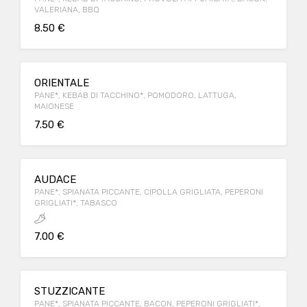
VALERIANA, BBQ
8.50 €
ORIENTALE
PANE*, KEBAB DI TACCHINO*, POMODORO, LATTUGA,
MAIONESE
7.50 €
AUDACE
PANE*, SPIANATA PICCANTE, CIPOLLA GRIGLIATA, PEPERONI
GRIGLIATI*, TABASCO
7.00 €
STUZZICANTE
PANE*, SPIANATA PICCANTE, BACON, PEPERONI GRIGLIATI*,