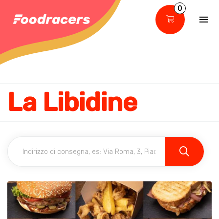
0
La Libidine