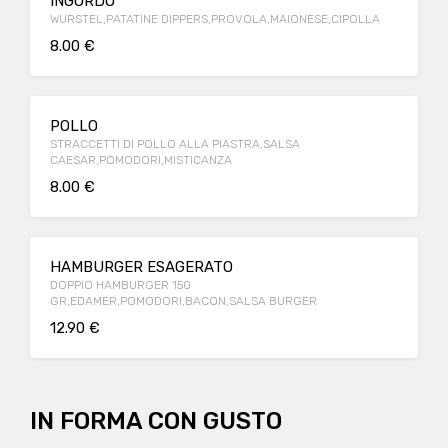
INGORDO
WURSTEL,PATATINE DIPPERS,PROVOLA,MAIONESE,CIPOLLA
8.00 €
POLLO
STRACCETTI DI POLLO ALLA PIASTRA,SALSA
CAESAR,POMODORI,MISTICANZA
8.00 €
HAMBURGER ESAGERATO
DOPPIO HAMBURGER 150
GR,EDAMER,POMODORI,BACON,SALSA BURGER
12.90 €
IN FORMA CON GUSTO