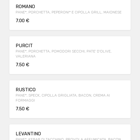
ROMANO
PANE*, PORCHETTA, PEPERONI* E CIPOLLA GRILL, MAIONESE
7.00 €
PURCIT
PANE*, PORCHETTA, POMODORI SECCHI, PATE' D'OLIVE,
VALERIANA
7.50 €
RUSTICO
PANE*, SPECK, CIPOLLA GRIGLIATA, BACON, CREMA AI
FORMAGGI
7.50 €
LEVANTINO
PANE*, KEBAB DI TACCHINO, PROVOLA AFFUMICATA, BACON,