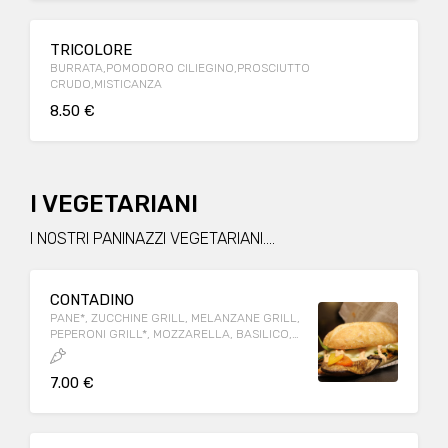
TRICOLORE
BURRATA,POMODORO CILIEGINO,PROSCIUTTO
CRUDO,MISTICANZA
8.50 €
I VEGETARIANI
I NOSTRI PANINAZZI VEGETARIANI....
CONTADINO
PANE*, ZUCCHINE GRILL, MELANZANE GRILL,
PEPERONI GRILL*, MOZZARELLA, BASILICO,
SALSA ROSA
7.00 €