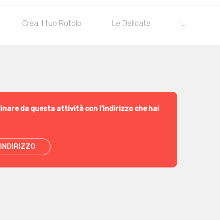
Crea il tuo Rotolo
Le Delicate
Le Classic
inare da questa attività con l'indirizzo che hai
INDIRIZZO