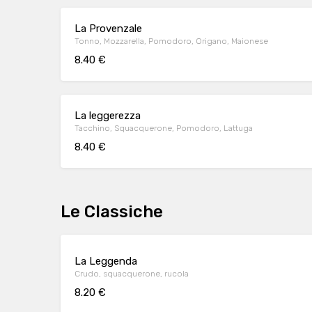
La Provenzale
Tonno, Mozzarella, Pomodoro, Origano, Maionese
8.40 €
La leggerezza
Tacchino, Squacquerone, Pomodoro, Lattuga
8.40 €
Le Classiche
La Leggenda
Crudo, squacquerone, rucola
8.20 €