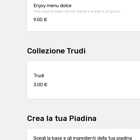
Enjoy menu dolce
Una piadina baby dolce, bibita a scelta e un gioco
9.00 €
Collezione Trudi
Trudi
3.00 €
Crea la tua Piadina
Scegli la base e gli ingredienti della tua piadina