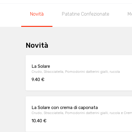
Novità
Patatine Confezionate
M
Novità
La Solare
Crudo, Stracciatella, Pomodorini datterini gialli, rucola
9.40 €
La Solare con crema di caponata
Crudo, Stracciatella, Pomodorini datterini gialli, rucola e Cr
10.40 €