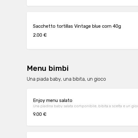
Sacchetto tortillas Vintage blue corn 40g
2.00 €
Menu bimbi
Una piada baby, una bibita, un gioco
Enjoy menu salato
Una piadina baby salata componibile, bibita a scelta e un gi
9.00 €