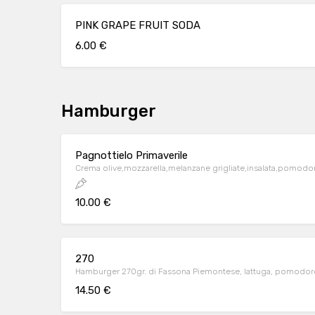
PINK GRAPE FRUIT SODA
6.00 €
Hamburger
Pagnottielo Primaverile
Crema olive,mozzarella,melanzane grigliate,insalata,pomodor
10.00 €
270
Hamburger 270gr. di Fassona Piemontese, lattuga, pomodoro
14.50 €