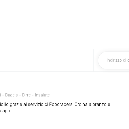
i
Bagels
Birre
Insalate
cilio grazie al servizio di Foodracers. Ordina a pranzo e
a app