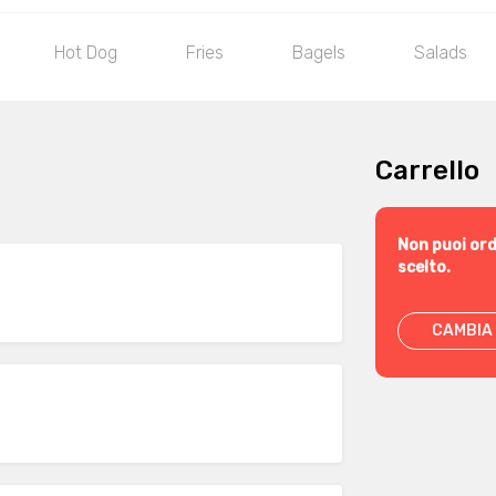
Hot Dog
Fries
Bagels
Salads
Carrello
Non puoi ord
scelto.
CAMBIA 