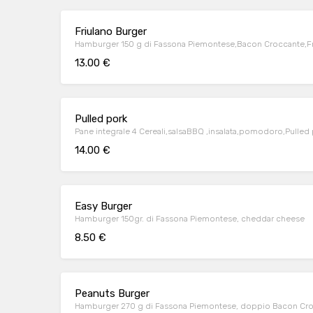
Friulano Burger
Hamburger 150 g di Fassona Piemontese,Bacon Croccante,Fric
13.00 €
Pulled pork
Pane integrale 4 Cereali,salsaBBQ ,insalata,pomodoro,Pulled
14.00 €
Easy Burger
Hamburger 150gr. di Fassona Piemontese, cheddar cheese
8.50 €
Peanuts Burger
Hamburger 270 g di Fassona Piemontese, doppio Bacon Crocc