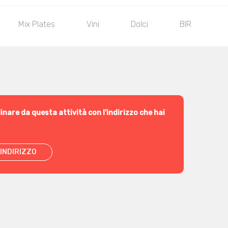
Mix Plates
Vini
Dolci
BIRRE ARTIGI
inare da questa attività con l'indirizzo che hai
INDIRIZZO