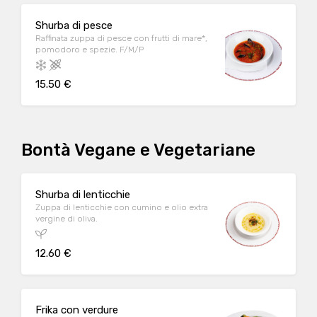
Shurba di pesce
Raffinata zuppa di pesce con frutti di mare*,
pomodoro e spezie. F/M/P
15.50 €
Bontà Vegane e Vegetariane
Shurba di lenticchie
Zuppa di lenticchie con cumino e olio extra
vergine di oliva.
12.60 €
Frika con verdure