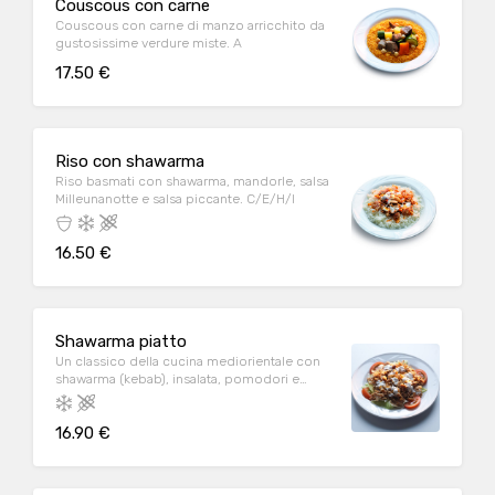
Couscous con carne
Couscous con carne di manzo arricchito da
gustosissime verdure miste. A
17.50 €
Riso con shawarma
Riso basmati con shawarma, mandorle, salsa
Milleunanotte e salsa piccante. C/E/H/I
16.50 €
Shawarma piatto
Un classico della cucina mediorientale con
shawarma (kebab), insalata, pomodori e
salse. C/D/E/G/H
16.90 €