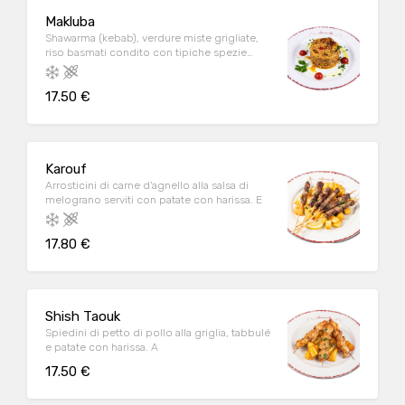
Makluba
Shawarma (kebab), verdure miste grigliate,
riso basmati condito con tipiche spezie
orientali. C/D/E/G/H
17.50 €
Karouf
Arrosticini di carne d'agnello alla salsa di
melograno serviti con patate con harissa. E
17.80 €
Shish Taouk
Spiedini di petto di pollo alla griglia, tabbulé
e patate con harissa. A
17.50 €