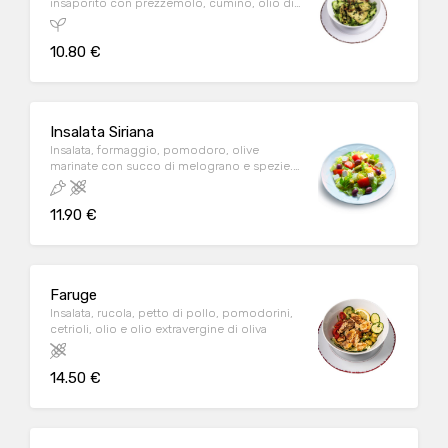
insaporito con prezzemolo, cumino, olio di
oliva. A
10.80 €
Insalata Siriana
Insalata, formaggio, pomodoro, olive
marinate con succo di melograno e spezie.
C
11.90 €
Faruge
Insalata, rucola, petto di pollo, pomodorini,
cetrioli, olio e olio extravergine di oliva
14.50 €