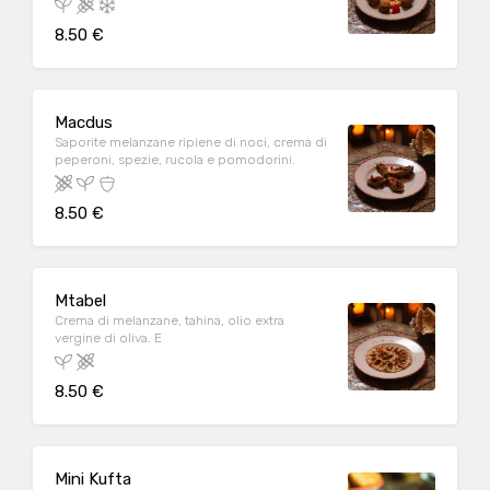
8.50 €
Macdus
Saporite melanzane ripiene di noci, crema di
peperoni, spezie, rucola e pomodorini.
8.50 €
Mtabel
Crema di melanzane, tahina, olio extra
vergine di oliva. E
8.50 €
Mini Kufta