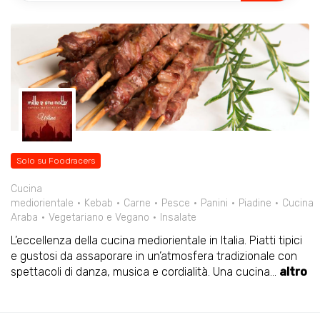
Solo su Foodracers
Cucina
mediorientale
Kebab
Carne
Pesce
Panini
Piadine
Cucina
Araba
Vegetariano e Vegano
Insalate
L’eccellenza della cucina mediorientale in Italia. Piatti tipici
e gustosi da assaporare in un’atmosfera tradizionale con
spettacoli di danza, musica e cordialità. Una cucina
...
altro