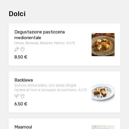
Dolci
Degustazione pasticceria
mediorientale
Halwa, Baclawa, Barazek, Mamul. A/I/E
8.50 €
Backlawa
Goloso dolce arabo, con pasta sfoglia
ripiena di noci e sciroppo di zucchero. A/I/E
6.50 €
Maamoul