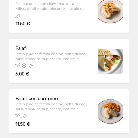
Pita o piadina con shawarma, salsa
Milleunanotte, salsa piccante, insalata e
pomodoro, servita con patate con harissa
oppure con hommos oppure con tabbulè.
11.50 €
A/C/D/E/G/H
Falafil
Pita o piadina farcita con polpette di ceci,
salsa tahina, salsa piccante, insalata e
pomodoro. A/E
6.00 €
Falafil con contorno
Pita o piadina farcita con polpette di ceci,
salsa tahina, salsa piccante, insalata e
pomodoro, accompagnata da salsa hommus
oppure patate con harissa oppure con
11.50 €
tabbulè. A/E