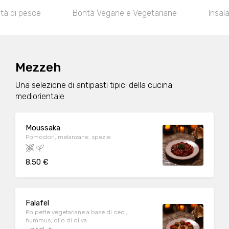
ità di pesce
Bontà Vegane e Vegetariane
Insal
Mezzeh
Una selezione di antipasti tipici della cucina
mediorientale
Moussaka
Pomodori, melanzane, spezie.
8.50 €
Falafel
Polpette vegetariane a base di ceci,
hummus, olio di oliva