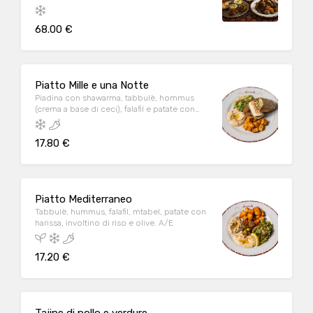
selezione di dolci arabi. A/C/E/H
68.00 €
Piatto Mille e una Notte
Piadina con shawarma, tabbulè, hommus
(crema a base di ceci), falafil e patate con
harissa. A/C/E/H
17.80 €
Piatto Mediterraneo
Tabbulè, hummus, falafil, mtabel, patate con
harissa, involtino di riso e olive. A/E
17.20 €