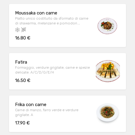
Moussaka con carne
Piatto unico costituito da sformato di carne
di shawarma, melanzane e pomodori.
C/D/E/G/H
16.80 €
Fatira
Formaggio, verdure grigliate, carne e spezie
delicate. A/C/D/G/E/H
16.50 €
Frika con carne
Carne di manzo, farro verde e verdure
grigliate. A
17.90 €