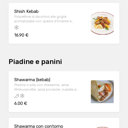
Shish Kebab
Polpettine di tacchino alla griglia
aromatizzate con spezie d'Oriente e
accompagnate da fresco Tabbulè, patate
con salsa harissa e salsa di melograno. A
16.90 €
Piadine e panini
Shawarma (kebab)
Piadina o pita con shawarma, salsa
Milleunanotte, salsa piccante, insalata e
pomodoro. A/C/D/E/G/H
6.00 €
Shawarma con contorno