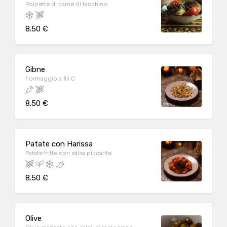
Polpette di carne di tacchino
8.50 €
Gibne
Formaggio a fili C
8.50 €
Patate con Harissa
Patate fritte con salsa piccante
8.50 €
Olive