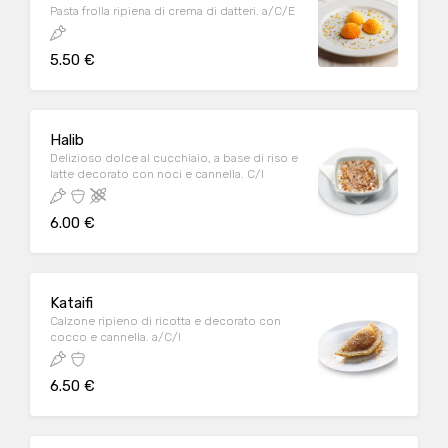
Pasta frolla ripiena di crema di datteri. a/C/E
5.50 €
Halib
Delizioso dolce al cucchiaio, a base di riso e
latte decorato con noci e cannella. C/I
6.00 €
Kataifi
Calzone ripieno di ricotta e decorato con
cocco e cannella. a/C/I
6.50 €