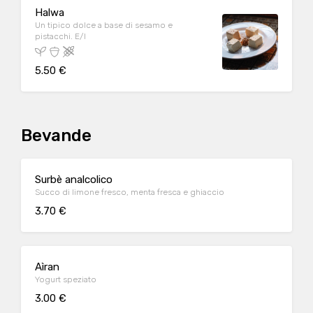
Halwa
Un tipico dolce a base di sesamo e
pistacchi. E/I
5.50 €
Bevande
Surbè analcolico
Succo di limone fresco, menta fresca e ghiaccio
3.70 €
Aìran
Yogurt speziato
3.00 €