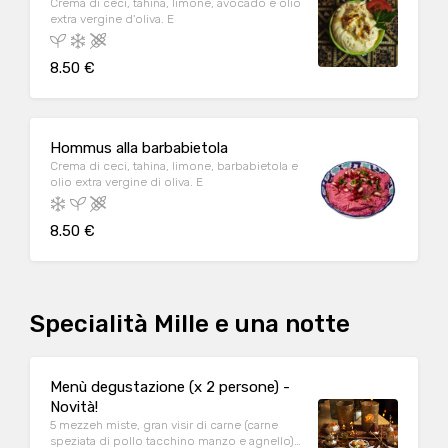
Crema di ceci, tahina, limone, avocado e olio
extra vergine d'oliva. E
8.50 €
Hommus alla barbabietola
Crema di ceci, tahina, limone, barbabietola e
olio extra vergine di oliva. E
8.50 €
Specialità Mille e una notte
Menù degustazione (x 2 persone) -
Novità!
5 mezzeh miste, gran visir di carne (carne
speziata di pollo tacchino manzo e agnello),