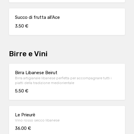
Succo di frutta all'Ace
3.50 €
Birre e Vini
Birra Libanese Beirut
Birra artigianale libanese perfetta per accompagnare tutti i
piatti della tradizione mediorientale
5.50 €
Le Prieurè
Vino rosso secco libanese
36.00 €