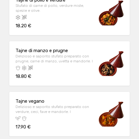
Tajine di pollo e verdure
Stufato di carne di pollo, verdure miste,
spezie e olive.
18.20 €
Tajne di manzo e prugne
Delizioso e saporito stufato preparato con
prugne, carne di manzo, uvetta e mandorle. I
18.80 €
Tajne vegano
Delizioso e saporito stufato preparato con
verdure, ceci, fave e mandorle. I
17.90 €