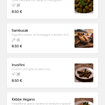
Olive marinate con salsa di melograno
8.50 €
Sambusak
Fagottini ripieni di formaggio e spezie. A/C
8.50 €
Involtini
Involtini di foglie di vite e riso
8.50 €
Kebbe Vegano
Polpette di grano ripiene di verdure e spezie