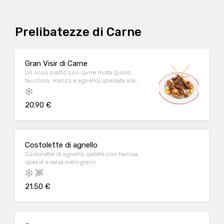
Prelibatezze di Carne
Gran Visir di Carne
Un ricco piatto con carne mista (pollo,
tacchino, manzo e agnello) speziata alla
griglia. A
20.90 €
Costolette di agnello
Costolette di agnello, patate con harissa,
spezie e salsa melograno
21.50 €