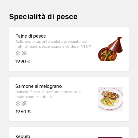
Specialità di pesce
Tajne di pesce
Delizioso e saporito stufato preparato con
frutti di mare, pesce spada e verdure. F/M/P
19.90 €
Salmone al melograno
Delicato filetto di salmone con salsa di
melograno e tabbulè
19.60 €
Kepurb