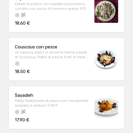
Kebab di polipo con insalata e pomodoro,
condito con succo di limone e spezie. P/D
18.60 €
Couscous con pesce
Un classico arabo in versione marina a base
di couscous, filetto di pesce, frutti di mare e
pomodoro. A/M/P
18.50 €
Sayadieh
Piatto tradizionale di pesce con riso basmati
speziato e verdure. F/M/P
17.90 €