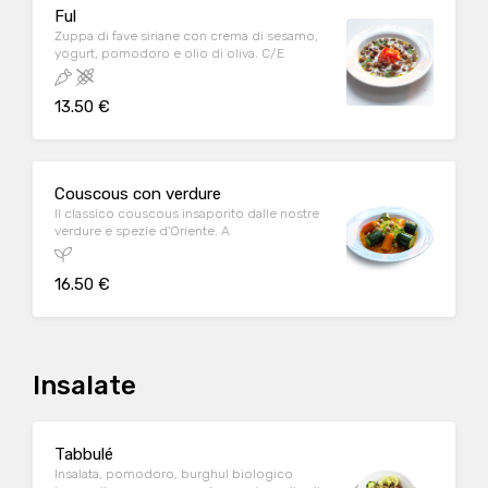
Ful
Zuppa di fave siriane con crema di sesamo,
yogurt, pomodoro e olio di oliva. C/E
13.50 €
Couscous con verdure
Il classico couscous insaporito dalle nostre
verdure e spezie d'Oriente. A
16.50 €
Insalate
Tabbulé
Insalata, pomodoro, burghul biologico