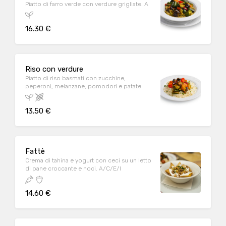
Piatto di farro verde con verdure grigliate. A
16.30 €
Riso con verdure
Piatto di riso basmati con zucchine,
peperoni, melanzane, pomodori e patate
13.50 €
Fattè
Crema di tahina e yogurt con ceci su un letto
di pane croccante e noci. A/C/E/I
14.60 €