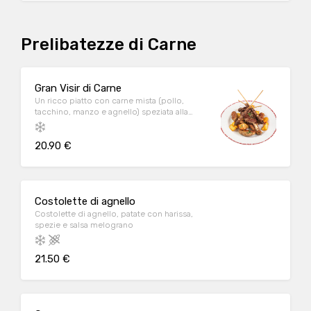
Prelibatezze di Carne
Gran Visir di Carne
Un ricco piatto con carne mista (pollo,
tacchino, manzo e agnello) speziata alla
griglia. A
20.90 €
Costolette di agnello
Costolette di agnello, patate con harissa,
spezie e salsa melograno
21.50 €