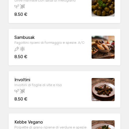
Olive marinate con salsa di melograno
8.50 €
Sambusak
Fagottini ripieni di formaggio e spezie. A/C
8.50 €
Involtini
Involtini di foglie di vite e riso
8.50 €
Kebbe Vegano
Polpette di grano ripiene di verdure e spezie