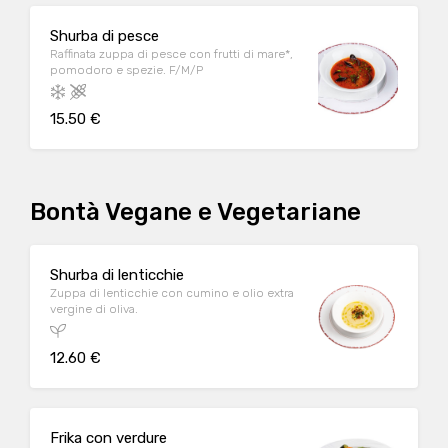
Shurba di pesce
Raffinata zuppa di pesce con frutti di mare*,
pomodoro e spezie. F/M/P
15.50 €
Bontà Vegane e Vegetariane
Shurba di lenticchie
Zuppa di lenticchie con cumino e olio extra
vergine di oliva.
12.60 €
Frika con verdure