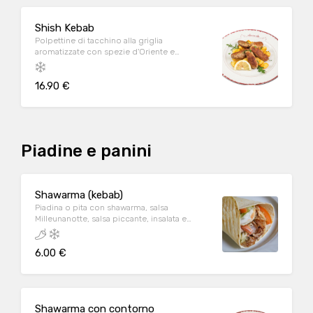
Shish Kebab
Polpettine di tacchino alla griglia
aromatizzate con spezie d'Oriente e
accompagnate da fresco Tabbulè, patate
con salsa harissa e salsa di melograno. A
16.90 €
Piadine e panini
Shawarma (kebab)
Piadina o pita con shawarma, salsa
Milleunanotte, salsa piccante, insalata e
pomodoro. A/C/D/E/G/H
6.00 €
Shawarma con contorno