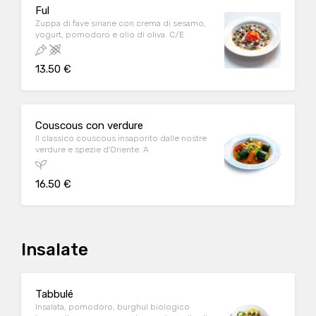
Ful
Zuppa di fave siriane con crema di sesamo,
yogurt, pomodoro e olio di oliva. C/E
13.50 €
Couscous con verdure
Il classico couscous insaporito dalle nostre
verdure e spezie d'Oriente. A
16.50 €
Insalate
Tabbulé
Insalata, pomodoro, burghul biologico