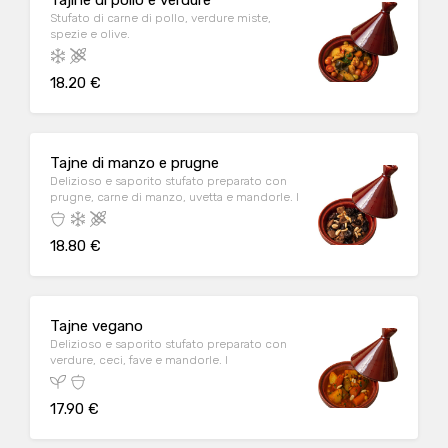
Tajine di pollo e verdure
Stufato di carne di pollo, verdure miste,
spezie e olive.
18.20 €
Tajne di manzo e prugne
Delizioso e saporito stufato preparato con
prugne, carne di manzo, uvetta e mandorle. I
18.80 €
Tajne vegano
Delizioso e saporito stufato preparato con
verdure, ceci, fave e mandorle. I
17.90 €