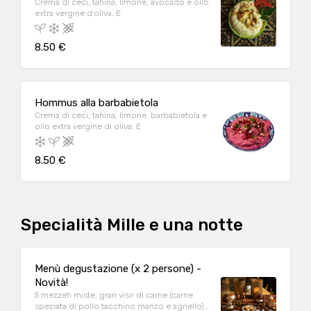
Crema di ceci, tahina, limone, avocado e olio
extra vergine d'oliva. E
8.50 €
Hommus alla barbabietola
Crema di ceci, tahina, limone, barbabietola e
olio extra vergine di oliva. E
8.50 €
Specialità Mille e una notte
Menù degustazione (x 2 persone) -
Novità!
5 mezzeh miste, gran visir di carne (carne
speziata di pollo tacchino manzo e agnello),