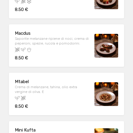
8.50 €
Macdus
Saporite melanzane ripiene di noci, crema di
peperoni, spezie, rucola e pomodorini.
8.50 €
Mtabel
Crema di melanzane, tahina, olio extra
vergine di oliva. E
8.50 €
Mini Kufta