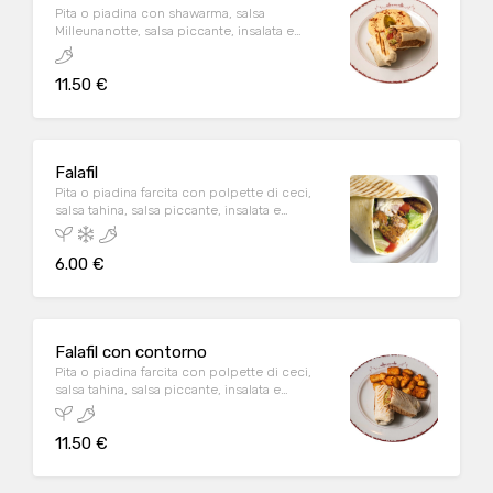
Pita o piadina con shawarma, salsa
Milleunanotte, salsa piccante, insalata e
pomodoro, servita con patate con harissa
oppure con hommos oppure con tabbulè.
11.50 €
A/C/D/E/G/H
Falafil
Pita o piadina farcita con polpette di ceci,
salsa tahina, salsa piccante, insalata e
pomodoro. A/E
6.00 €
Falafil con contorno
Pita o piadina farcita con polpette di ceci,
salsa tahina, salsa piccante, insalata e
pomodoro, accompagnata da salsa hommus
oppure patate con harissa oppure con
11.50 €
tabbulè. A/E