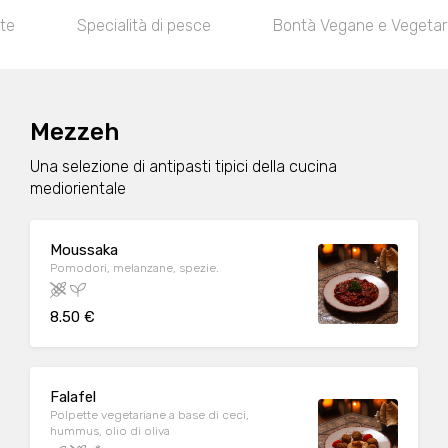
te
Specialità di pesce
Bontà Vegane e Vegetar
Mezzeh
Una selezione di antipasti tipici della cucina
mediorientale
Moussaka
Pomodori, melanzane, spezie.
8.50 €
Falafel
Polpette vegetariane a base di ceci,
hummus, olio di oliva