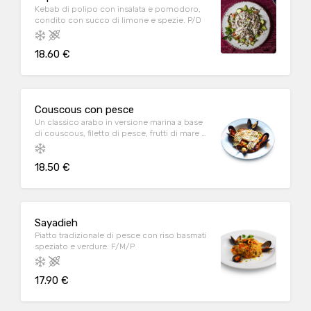
Kebab di polipo con insalata e pomodoro,
condito con succo di limone e spezie. P/D
18.60 €
Couscous con pesce
Un classico arabo in versione marina a base
di couscous, filetto di pesce, frutti di mare e
pomodoro. A/M/P
18.50 €
Sayadieh
Piatto tradizionale di pesce con riso basmati
speziato e verdure. F/M/P
17.90 €