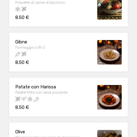
Polpette di carne di tacchino
8.50 €
Gibne
Formaggio a fili C
8.50 €
Patate con Harissa
Patate fritte con salsa piccante
8.50 €
Olive