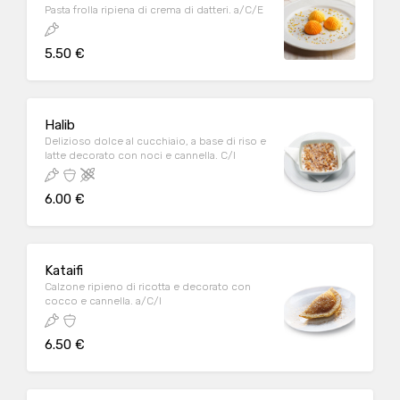
Pasta frolla ripiena di crema di datteri. a/C/E
5.50 €
Halib
Delizioso dolce al cucchiaio, a base di riso e
latte decorato con noci e cannella. C/I
6.00 €
Kataifi
Calzone ripieno di ricotta e decorato con
cocco e cannella. a/C/I
6.50 €