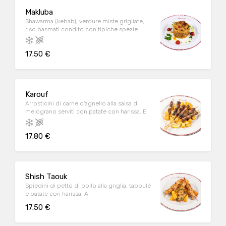
Makluba
Shawarma (kebab), verdure miste grigliate,
riso basmati condito con tipiche spezie
orientali. C/D/E/G/H
17.50 €
Karouf
Arrosticini di carne d'agnello alla salsa di
melograno serviti con patate con harissa. E
17.80 €
Shish Taouk
Spiedini di petto di pollo alla griglia, tabbulé
e patate con harissa. A
17.50 €