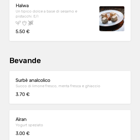
Halwa
Un tipico dolce a base di sesamo e
pistacchi. E/I
5.50 €
Bevande
Surbè analcolico
Succo di limone fresco, menta fresca e ghiaccio
3.70 €
Aìran
Yogurt speziato
3.00 €