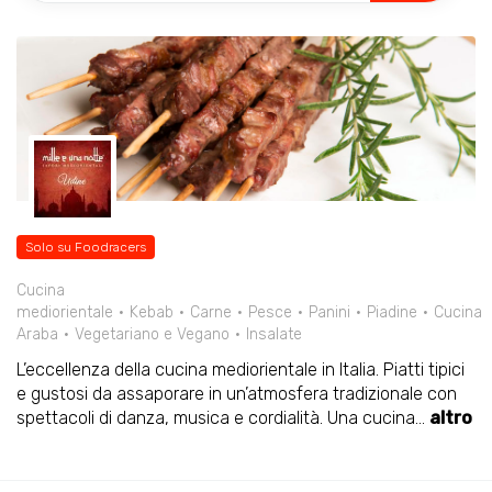
Solo su Foodracers
Cucina
mediorientale
Kebab
Carne
Pesce
Panini
Piadine
Cucina
Araba
Vegetariano e Vegano
Insalate
L’eccellenza della cucina mediorientale in Italia. Piatti tipici
e gustosi da assaporare in un’atmosfera tradizionale con
spettacoli di danza, musica e cordialità. Una cucina
...
altro