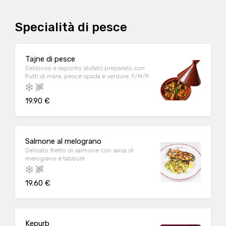
Specialità di pesce
Tajne di pesce
Delizioso e saporito stufato preparato con
frutti di mare, pesce spada e verdure. F/M/P
19.90 €
Salmone al melograno
Delicato filetto di salmone con salsa di
melograno e tabbulè
19.60 €
Kepurb