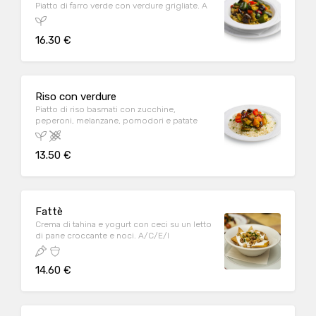
Piatto di farro verde con verdure grigliate. A
16.30 €
Riso con verdure
Piatto di riso basmati con zucchine,
peperoni, melanzane, pomodori e patate
13.50 €
Fattè
Crema di tahina e yogurt con ceci su un letto
di pane croccante e noci. A/C/E/I
14.60 €