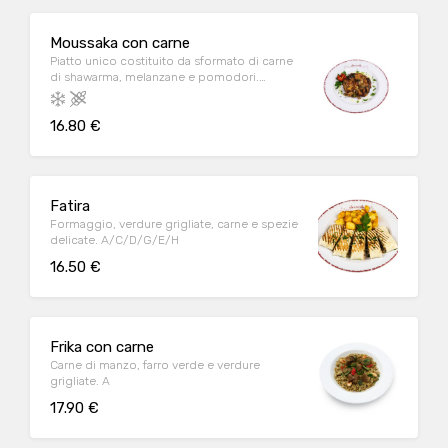
Moussaka con carne
Piatto unico costituito da sformato di carne
di shawarma, melanzane e pomodori.
C/D/E/G/H
16.80 €
Fatira
Formaggio, verdure grigliate, carne e spezie
delicate. A/C/D/G/E/H
16.50 €
Frika con carne
Carne di manzo, farro verde e verdure
grigliate. A
17.90 €