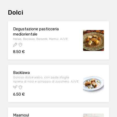
Dolci
Degustazione pasticceria
mediorientale
Halwa, Baclawa, Barazek, Mamul. A/I/E
8.50 €
Backlawa
Goloso dolce arabo, con pasta sfoglia
ripiena di noci e sciroppo di zucchero. A/I/E
6.50 €
Maamoul