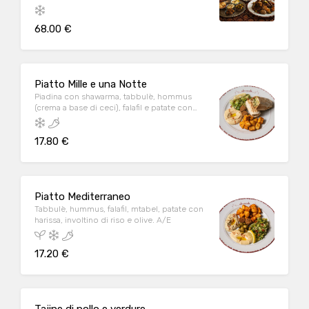
selezione di dolci arabi. A/C/E/H
68.00 €
Piatto Mille e una Notte
Piadina con shawarma, tabbulè, hommus
(crema a base di ceci), falafil e patate con
harissa. A/C/E/H
17.80 €
Piatto Mediterraneo
Tabbulè, hummus, falafil, mtabel, patate con
harissa, involtino di riso e olive. A/E
17.20 €