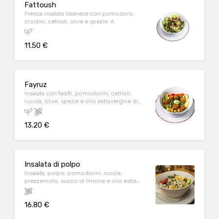
Fattoush
Fresca insalata libanese con pomodoro,
crostini, cetrioli, olive e spezie. A
11.50 €
Fayruz
Insalata con falafil, pomodorini, cetrioli,
rucola, olive, spezie e olio extravergine di
oliva.
13.20 €
Insalata di polpo
Insalata, polpo, pomodorini, rucola,
prezzemolo, succo di limone e olio extra
vergine d'oliva. P
16.80 €