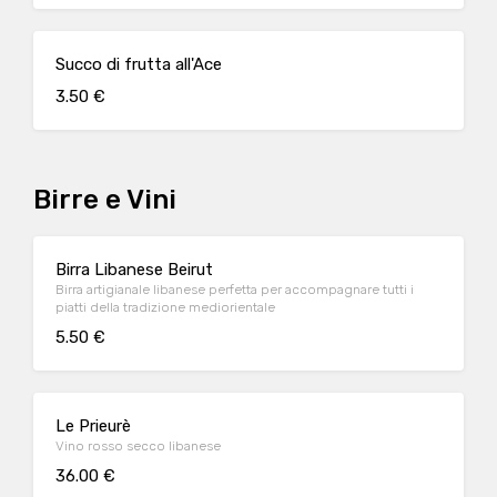
Succo di frutta all'Ace
3.50 €
Birre e Vini
Birra Libanese Beirut
Birra artigianale libanese perfetta per accompagnare tutti i
piatti della tradizione mediorientale
5.50 €
Le Prieurè
Vino rosso secco libanese
36.00 €