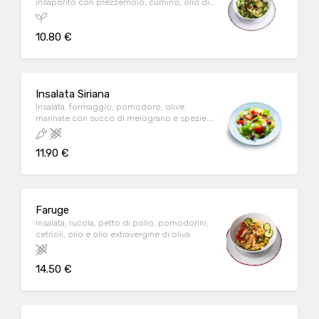
insaporito con prezzemolo, cumino, olio di
oliva. A
10.80 €
Insalata Siriana
Insalata, formaggio, pomodoro, olive
marinate con succo di melograno e spezie.
C
11.90 €
Faruge
Insalata, rucola, petto di pollo, pomodorini,
cetrioli, olio e olio extravergine di oliva
14.50 €