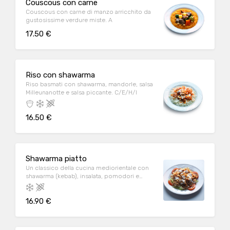
Couscous con carne
Couscous con carne di manzo arricchito da
gustosissime verdure miste. A
17.50 €
Riso con shawarma
Riso basmati con shawarma, mandorle, salsa
Milleunanotte e salsa piccante. C/E/H/I
16.50 €
Shawarma piatto
Un classico della cucina mediorientale con
shawarma (kebab), insalata, pomodori e
salse. C/D/E/G/H
16.90 €