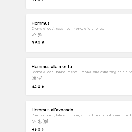
Hommus
Crema di ceci, sesamo, limone, olio di oliva.
8.50 €
Hommus alla menta
Crema di ceci, tahina, menta, limone, olio extra vergine d'oliv
8.50 €
Hommus all'avocado
Crema di ceci, tahina, limone, avocado e olio extra vergine d'o
8.50 €