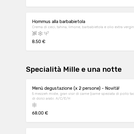
Hommus alla barbabietola
Crema di ceci, tahina, limone, barbabietola e olio extra vergine
8.50 €
Specialità Mille e una notte
Menù degustazione (x 2 persone) - Novità!
5 mezzeh miste, gran visir di carne (carne speziata di pollo 
di dolci arabi. A/C/E/H
68.00 €