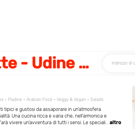
Mille e una Notte - Udine Centro
es
Piadine
Arabian Food
Veggy & Vegan
Salads
atti tipici e gustosi da assaporare in un’atmosfera
alità. Una cucina ricca e varia che, nell’armonica e
farà vivere un’avventura di tutti i sensi. Le speciali
...
altro