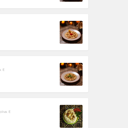
a. E
liva. E