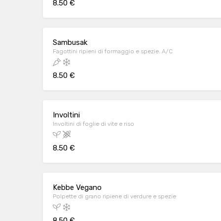
8.50 €
Sambusak
Fagottini ripieni di formaggio e spezie. A/C
8.50 €
Involtini
Involtini di foglie di vite e riso
8.50 €
Kebbe Vegano
Polpette di grano ripiene di verdure e spezie
8.50 €