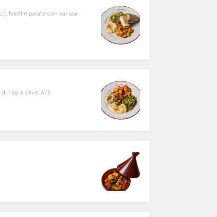
 falafil e patate con harissa.
di riso e olive. A/E