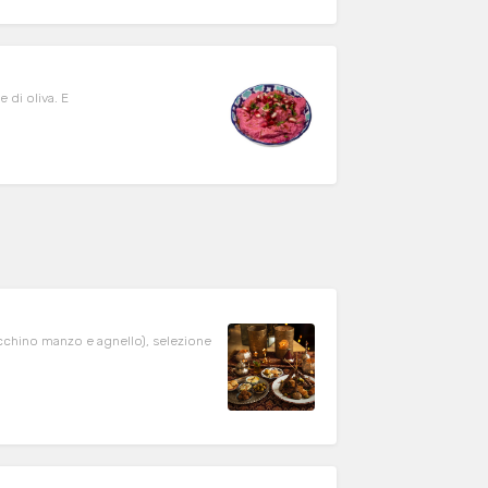
 di oliva. E
tacchino manzo e agnello), selezione