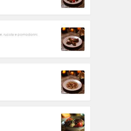
ie, rucola e pomodorini.