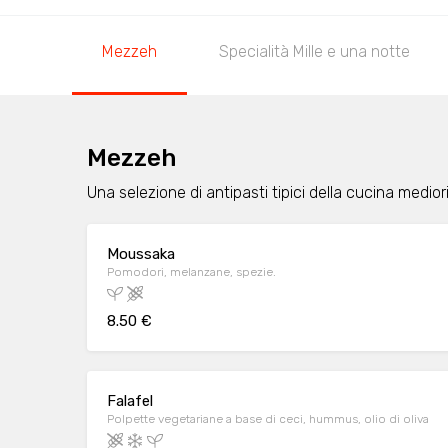
Mezzeh
Specialità Mille e una notte
Mezzeh
Una selezione di antipasti tipici della cucina medior
Moussaka
Pomodori, melanzane, spezie.
8.50 €
Falafel
Polpette vegetariane a base di ceci, hummus, olio di oliva