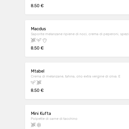
8.50 €
Macdus
Saporite melanzane ripiene di noci, crema di peperoni, spez
8.50 €
Mtabel
Crema di melanzane, tahina, olio extra vergine di oliva. E
8.50 €
Mini Kufta
Polpette di carne di tacchino