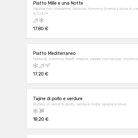
Piatto Mille e una Notte
Piadina con shawarma, tabbulè, hommus (crema a base di ceci),
A/C/E/H
17.80 €
Piatto Mediterraneo
Tabbulè, hummus, falafil, mtabel, patate con harissa, involtino 
17.20 €
Tajine di pollo e verdure
Stufato di carne di pollo, verdure miste, spezie e olive.
18.20 €