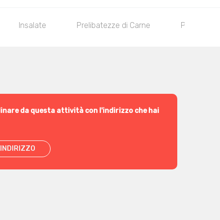
Insalate
Prelibatezze di Carne
Piadine e p
inare da questa attività con l'indirizzo che hai
INDIRIZZO