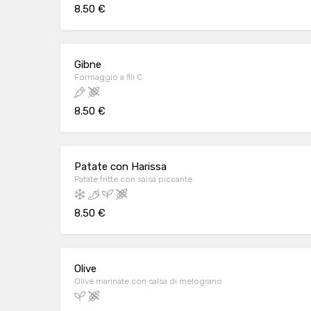
8.50 €
Gibne
Formaggio a fili C
8.50 €
Patate con Harissa
Patate fritte con salsa piccante
8.50 €
Olive
Olive marinate con salsa di melograno