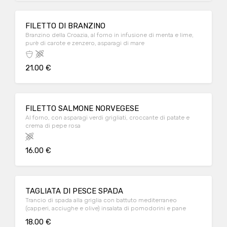
FILETTO DI BRANZINO
Branzino della Croazia, al forno in infusione di menta e lime,
purè di carote e zenzero, asparagi di mare
21.00 €
FILETTO SALMONE NORVEGESE
Al forno, con asparagi verdi grigliati, croccante di patate e
crema di pepe rosa
16.00 €
TAGLIATA DI PESCE SPADA
Trancio di spada alla griglia con battuto mediterraneo
(capperi, acciughe e olive) insalata di pomodorini e pane
18.00 €