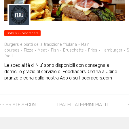
Solo su Foodracers
Burgers e piatti della tradizione friulana
Main
courses
Pizza
Meat
Fish
Bruschette
Fries
Hamburger
S
food
Le specialità di Niu' sono disponibili con consegna a
domicilio grazie al servizio di Foodracers. Ordina a Udine
pranzo e cena dalla nostra App o su Foodracers.com
 PADELLATI-PRIMI PIATTI
I BURGER
LE CARNI