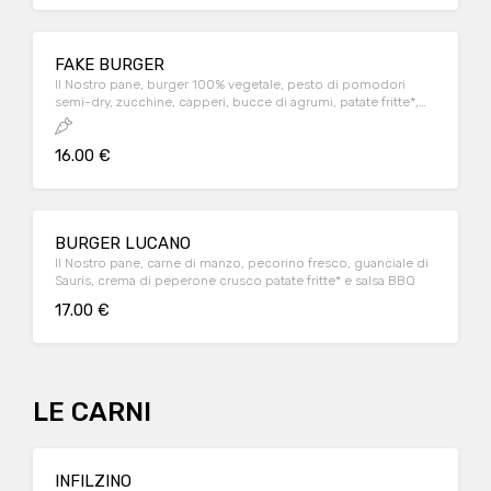
FAKE BURGER
Il Nostro pane, burger 100% vegetale, pesto di pomodori
semi-dry, zucchine, capperi, bucce di agrumi, patate fritte*,
salsa BBQ.
16.00 €
BURGER LUCANO
Il Nostro pane, carne di manzo, pecorino fresco, guanciale di
Sauris, crema di peperone crusco patate fritte* e salsa BBQ
17.00 €
LE CARNI
INFILZINO