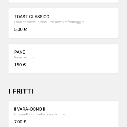
TOAST CLASSICO
Pane cassetta, prosciutto cotto e formaggio
5.00 €
PANE
Pane bianco
1.50 €
I FRITTI
!! VARA-BOMB !!
Croquettes al Varhackara di Timau
7.00 €