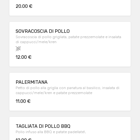
20.00 €
SOVRACOSCIA DI POLLO
Sovracoscia di pollo grigliata, patate prezzemolate e insalata
di cappucci/mele/kren
12.00 €
PALERMITANA
Petto di pollo alla griglia con panatura al basilico, insalata di
cappucci/mele/kren e patate prezzemolate
11.00 €
TAGLIATA DI POLLO BBQ
Pollo infuso alla BBQ e patate padellate\