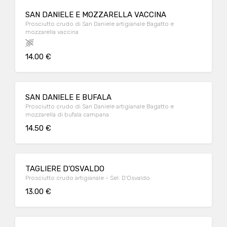
SAN DANIELE E MOZZARELLA VACCINA
Prosciutto crudo di San Daniele artigianale Bagatto e
mozzarella vaccina
14.00 €
SAN DANIELE E BUFALA
Prosciutto crudo di San Daniele artigianale Bagatto e
mozzarella di bufala campana
14.50 €
TAGLIERE D'OSVALDO
Prosciutto crudo artigianale - Sel. D'Osvaldo
13.00 €