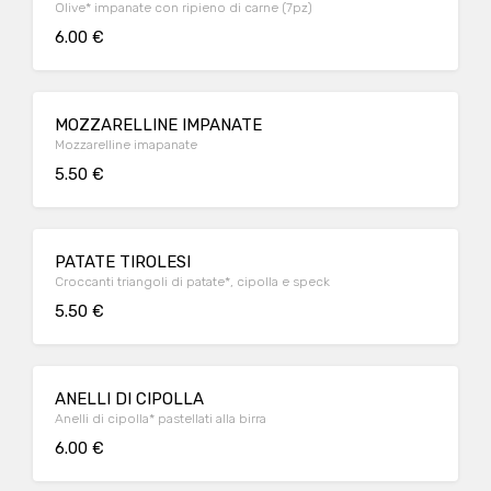
Olive* impanate con ripieno di carne (7pz)
6.00 €
MOZZARELLINE IMPANATE
Mozzarelline imapanate
5.50 €
PATATE TIROLESI
Croccanti triangoli di patate*, cipolla e speck
5.50 €
ANELLI DI CIPOLLA
Anelli di cipolla* pastellati alla birra
6.00 €