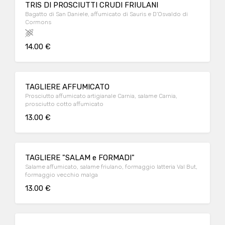
TRIS DI PROSCIUTTI CRUDI FRIULANI
Bagatto di San Daniele, affumicato di Sauris e D'Osvaldo di
Cormons
14.00 €
TAGLIERE AFFUMICATO
Prosciutto affumicato artigianale Carnia, salame Carnia,
prosciutto cotto affumicato
13.00 €
TAGLIERE "SALAM e FORMADI"
Salame affumicato, salame friulano, formaggio latteria Val But,
formaggio vecchio malga
13.00 €