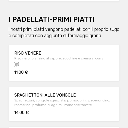
I PADELLATI-PRIMI PIATTI
I nostri primi piatti vengono padellati con il proprio sugo
e completati con aggiunta di formaggio grana
RISO VENERE
Riso nero, branzino al vapore, zucchine e crema al curry
11.00 €
SPAGHETTONI ALLE VONGOLE
Spaghettoni, vongole sgusciate, pomodorini, peperoncino,
rosmarino, profumo di agrumi, mandorle tostate
14.00 €