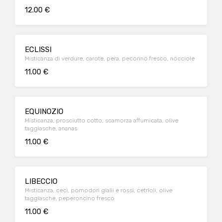
12.00 €
ECLISSI
Misticanza di verdure, carote, pera, pecorino fresco, nocciole
11.00 €
EQUINOZIO
Misticanza, prosciutto cotto, scamorza affumicata, olive
taggiasche, ananas
11.00 €
LIBECCIO
Misticanza, ceci, pomodori gialli e rossi, cetrioli, olive
taggiasche, peperoncino fresco
11.00 €