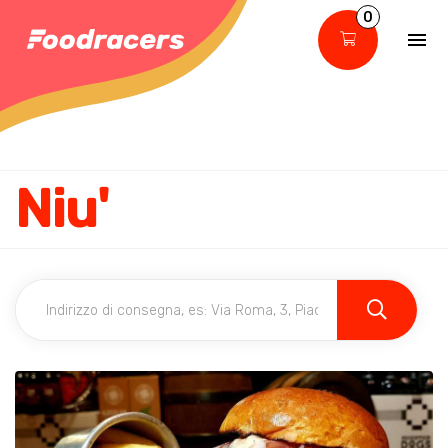
0
Niu'