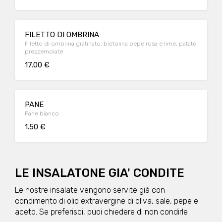
FILETTO DI OMBRINA
Filetto di ombrina gratinato, bietolina pepe rosa e lime, patate
prezzemolate
17.00 €
PANE
Pane bianco
1.50 €
LE INSALATONE GIA' CONDITE
Le nostre insalate vengono servite già con
condimento di olio extravergine di oliva, sale, pepe e
aceto. Se preferisci, puoi chiedere di non condirle