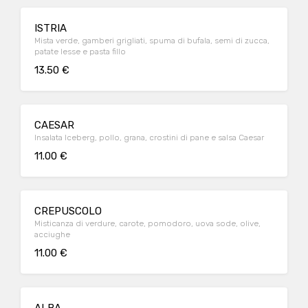
ISTRIA
Mista verde, gamberi grigliati, spuma di bufala, semi di zucca,
patate lesse e pasta fillo
13.50 €
CAESAR
Insalata Iceberg, pollo, grana, crostini di pane e salsa Caesar
11.00 €
CREPUSCOLO
Misticanza di verdure, carote, pomodoro, uova sode, olive,
acciughe
11.00 €