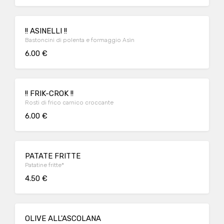
!! ASINELLI !!
Bastoncini di polenta e formaggio Asìn
6.00 €
!! FRIK-CROK !!
Rosti di frico carnico croccante
6.00 €
PATATE FRITTE
Patatine fritte*
4.50 €
OLIVE ALL'ASCOLANA