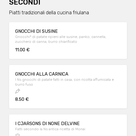
SECONDI
Piatti tradizionali della cucina friulana
GNOCCHI DI SUSINE
Gnocchi* di patate ripieni alle susine, panko, cannella,
zucchero di canna, burro chiarificato
11.00 €
GNOCCHI ALLA CARNICA
I Ns gnocchi di patate fatti in casa, con ricotta affumicata e
burro fuso
8.50 €
I CJARSONS DI NONE DELVINE
Fatti secondo la Ns antica ricetta di Monai