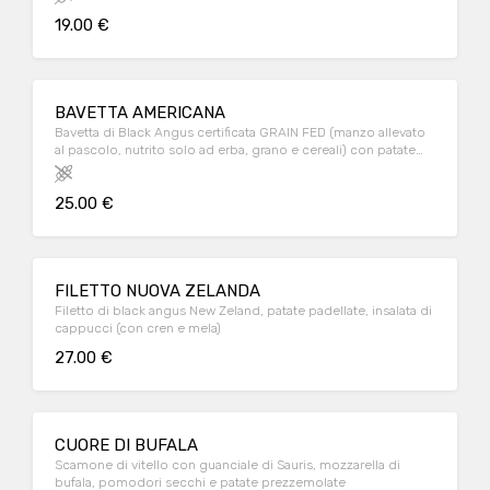
19.00 €
BAVETTA AMERICANA
Bavetta di Black Angus certificata GRAIN FED (manzo allevato
al pascolo, nutrito solo ad erba, grano e cereali) con patate
padellate
25.00 €
FILETTO NUOVA ZELANDA
Filetto di black angus New Zeland, patate padellate, insalata di
cappucci (con cren e mela)
27.00 €
CUORE DI BUFALA
Scamone di vitello con guanciale di Sauris, mozzarella di
bufala, pomodori secchi e patate prezzemolate