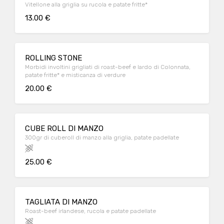
Vitellone alla griglia su rucola e patate fritte*
13.00 €
ROLLING STONE
Morbidi involtini grigliati di roast-beef e lardo di Colonnata,
patate fritte* e misticanza di verdure
20.00 €
CUBE ROLL DI MANZO
300gr di cuberoll di manzo alla griglia, patate padellate
25.00 €
TAGLIATA DI MANZO
Roast-beef irlandese, rucola e patate padellate