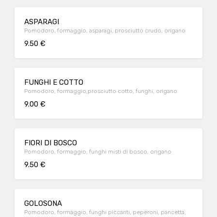
ASPARAGI
Pomodoro, formaggio, asparagi, prosciutto crudo, origano
9.50 €
FUNGHI E COTTO
Pomodoro, formaggio,prosciutto cotto, funghi, origano
9.00 €
FIORI DI BOSCO
Pomodoro, formaggio, funghi misti di bosco, origano
9.50 €
GOLOSONA
Pomodoro, formaggio, funghi piccanti, peperoni, pancetta,