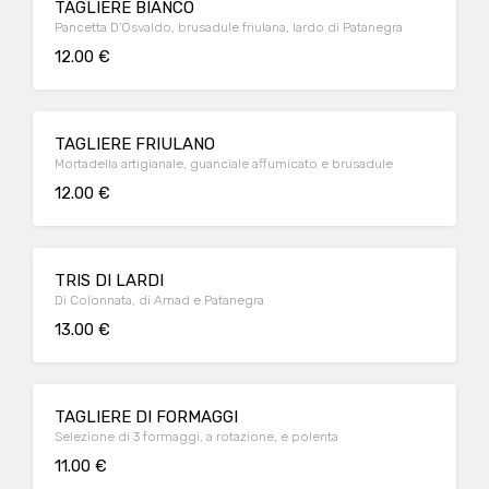
TAGLIERE BIANCO
Pancetta D'Osvaldo, brusadule friulana, lardo di Patanegra
12.00 €
TAGLIERE FRIULANO
Mortadella artigianale, guanciale affumicato e brusadule
12.00 €
TRIS DI LARDI
Di Colonnata, di Arnad e Patanegra
13.00 €
TAGLIERE DI FORMAGGI
Selezione di 3 formaggi, a rotazione, e polenta
11.00 €