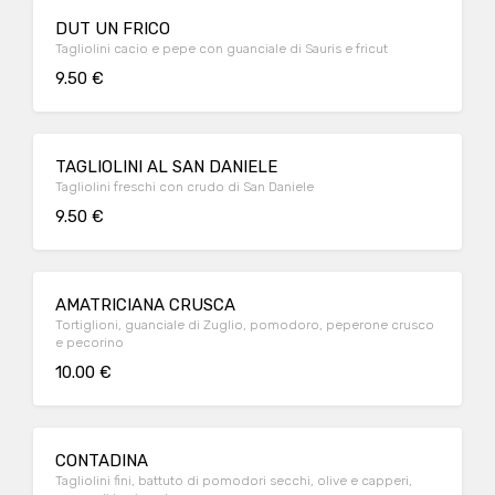
DUT UN FRICO
Tagliolini cacio e pepe con guanciale di Sauris e fricut
9.50 €
TAGLIOLINI AL SAN DANIELE
Tagliolini freschi con crudo di San Daniele
9.50 €
AMATRICIANA CRUSCA
Tortiglioni, guanciale di Zuglio, pomodoro, peperone crusco
e pecorino
10.00 €
CONTADINA
Tagliolini fini, battuto di pomodori secchi, olive e capperi,