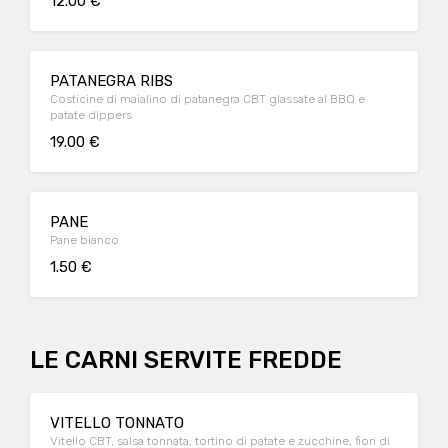
12.00 €
PATANEGRA RIBS
Costicine di maialino di patanegra CBT glassate al BBQ e
patate dippers
19.00 €
PANE
Pane bianco
1.50 €
LE CARNI SERVITE FREDDE
VITELLO TONNATO
Vitello CBT, salsa tonnata, tortino di patate e zucchine, fiori di