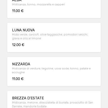
ALBA
Misticanza, tonno, mozzarella e capperi
11.00 €
LUNA NUOVA
Mista verde, carciofi, olive taggiasche, pomodori secchi,
grana e olio al limone
12.00 €
NIZZARDA
Misticanza di verdure, tegoline, uova sode, tonno, patate e
acciughe
11.00 €
BREZZA D'ESTATE
Misticanza, melone, stracciatella di burrata, prosciutto di San
Daniele, mandorle tostate