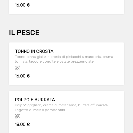
16.00 €
IL PESCE
TONNO IN CROSTA
Tonno pinne gialle in crosta di pistacchi e mandorle, crema
tonnata, taccole condite e patate prezzemolate
16.00 €
POLPO E BURRATA
Polpo* grigliato, crema di melanzane, burrata affumicata,
lingotto di mais e pomodorini
18.00 €