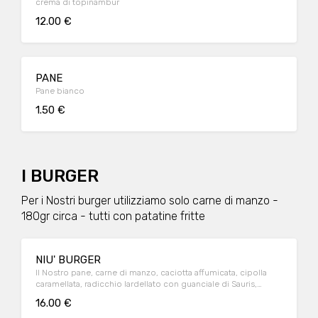
crema di topinambur
12.00 €
PANE
Pane bianco
1.50 €
I BURGER
Per i Nostri burger utilizziamo solo carne di manzo -
180gr circa - tutti con patatine fritte
NIU' BURGER
Il Nostro pane, carne di manzo, caciotta affumicata, cipolla
caramellata, radicchio lardellato con guanciale di Sauris,
patate fritte* e salsa BBQ
16.00 €