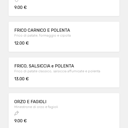
9.00 €
FRICO CARNICO E POLENTA
Frico di patate, formaggio e cipolla
12.00 €
FRICO, SALSICCIA e POLENTA
Frico di patate classico, salsiccia affumicate e polenta
13.00 €
ORZO E FAGIOLI
Minestrone di orzo e fagioli
9.00 €