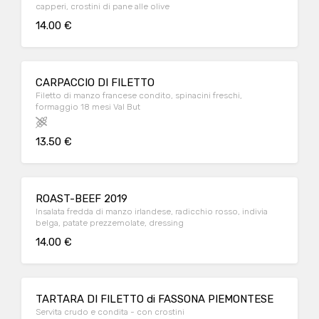
capperi, crostini di pane alle olive
14.00 €
CARPACCIO DI FILETTO
Filetto di manzo francese condito, spinacini freschi,
formaggio 18 mesi Val But
13.50 €
ROAST-BEEF 2019
Insalata fredda di manzo irlandese, radicchio rosso, indivia
belga, patate prezzemolate, dressing
14.00 €
TARTARA DI FILETTO di FASSONA PIEMONTESE
Servita crudo e condita - con crostini