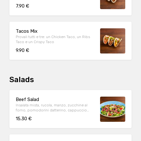
insalata iceberg e pico de gallo, il tutto
7.90 €
guarnito con salsa Guacamole
Tacos Mix
Provali tutti e tre: un Chicken Taco, un Ribs
Taco e un Crispy Taco
9.90 €
Salads
Beef Salad
Insalata mista, rucola, manzo, zucchine al
forno, pomodorini datterino, cappuccio
rosso condito e crostini di pane*.
15.30 €