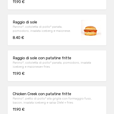
11.90 €
Raggio di sole
Panino*, cotoletta di pollo* panata,
pomodoro, insalata iceberg e maionese.
8.40 €
Raggio di sole con patatine fritte
Panino*, cotoletta di pollo* panata, pomodoro, insalata
iceberg e maionese+ fries
11.90 €
Chicken Creek con patatine fritte
Panino*, petto di pollo* alla griglia con formaggio fuso,
bacon, insalata iceberg e salsa OWW + fries
11.90 €