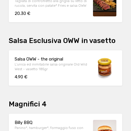
Tagliata di controfiletto alla griglia su letto di
rucola, servita con patate* Fries e salsa OWW
20.30 €
Salsa Esclusiva OWW in vasetto
Salsa OWW - the original
L'unica ed inimitabile salsa originale Old Wild
West - vasetto 185gr
4.90 €
Magnifici 4
Billy BBQ
Panino*, hamburger*, formaggio fuso con