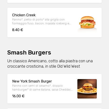
Chicken Creek
Panino*, petto di pollo* alla griglia con
formaggio fuso, bacon, insalata iceberg e
salsa OWW
8.40 €
Smash Burgers
Un classico Americano, cotto alla piastra con una
croccante crosticina, in stile Old Wild West
New York Smash Burger
Panino con semi di sesamo*, doppio
hamburger* di carne italiana, salsa Cheddar,
bacon, pomodoro, salsa OWW, insalata
16.00 €
iceberg e cetriolini, accompagnato da
patate* Fries e salsa OWW.