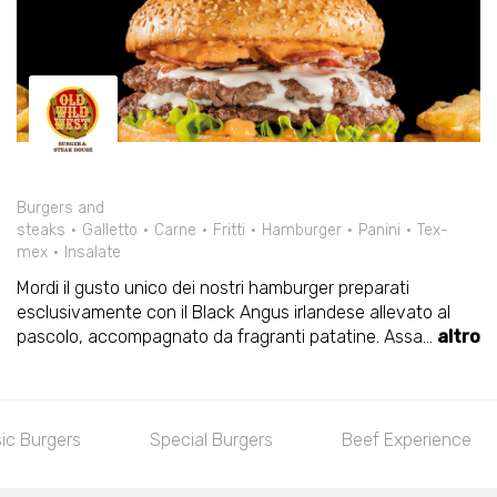
Burgers and
steaks
Galletto
Carne
Fritti
Hamburger
Panini
Tex-
mex
Insalate
Mordi il gusto unico dei nostri hamburger preparati
esclusivamente con il Black Angus irlandese allevato al
pascolo, accompagnato da fragranti patatine. Assa
...
altro
sic Burgers
Special Burgers
Beef Experience