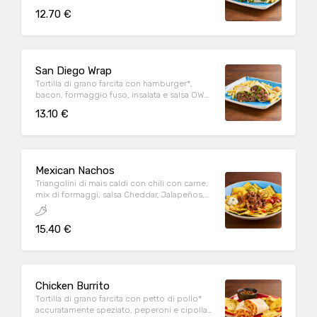
Parmigiano Reggiano DOP, servita con
12.70 €
patate* Fries e salsa OWW
San Diego Wrap
Tortilla di grano farcita con hamburger*,
bacon, formaggio fuso, insalata e salsa OWW,
servita con patate* Fries e salsa OWW
13.10 €
Mexican Nachos
Triangolini di mais caldi con chili con carne,
mix di formaggi, salsa Cheddar, Jalapeños,
pomodoro e prezzemolo fresco, serviti con
mix di salse (Guacamole, Messicana e sauce
15.40 €
Cream)
Chicken Burrito
Tortilla di grano farcita con petto di pollo*
accuratamente speziato, peperoni e cipolla