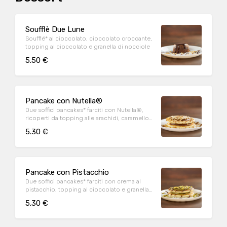
Soufflè Due Lune
Soufflé* al cioccolato, cioccolato croccante,
topping al cioccolato e granella di nocciole
5.50 €
Pancake con Nutella®
Due soffici pancakes* farciti con Nutella®,
ricoperti da topping alle arachidi, caramello
salato e granella di nocciola
5.30 €
Pancake con Pistacchio
Due soffici pancakes* farciti con crema al
pistacchio, topping al cioccolato e granella
di pistacchio
5.30 €