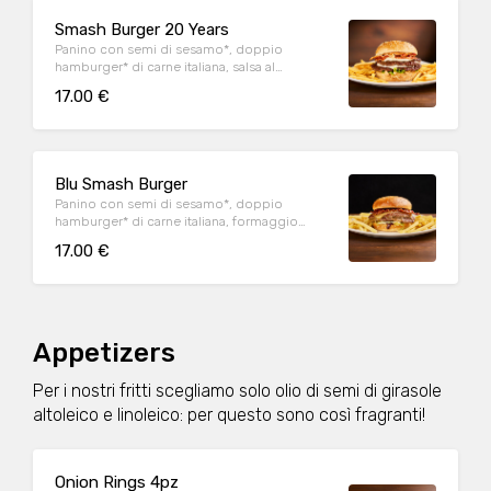
Smash Burger 20 Years
Panino con semi di sesamo*, doppio
hamburger* di carne italiana, salsa al
"Pecorino Romano DOP", guanciale nostrano,
17.00 €
insalata iceberg, salsa maionese senapata
con pomodori secchi, servito con patate*
Fries e salsa OWW.
Blu Smash Burger
Panino con semi di sesamo*, doppio
hamburger* di carne italiana, formaggio
Cheddar affumicato, bacon, salsa smoked,
17.00 €
insalata iceberg, servito con patate* Fries e
salsa OWW.
Appetizers
Per i nostri fritti scegliamo solo olio di semi di girasole
altoleico e linoleico: per questo sono così fragranti!
Onion Rings 4pz