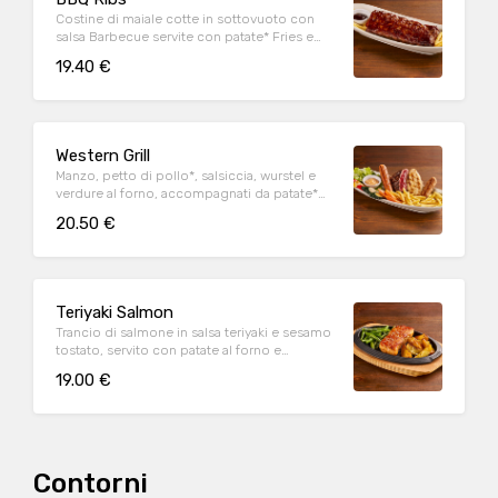
Costine di maiale cotte in sottovuoto con
salsa Barbecue servite con patate* Fries e
salsa Barbecue
19.40 €
Western Grill
Manzo, petto di pollo*, salsiccia, wurstel e
verdure al forno, accompagnati da patate*
Fries e salsa OWW (per 1 persona)
20.50 €
Teriyaki Salmon
Trancio di salmone in salsa teriyaki e sesamo
tostato, servito con patate al forno e
fagiolini*
19.00 €
Contorni