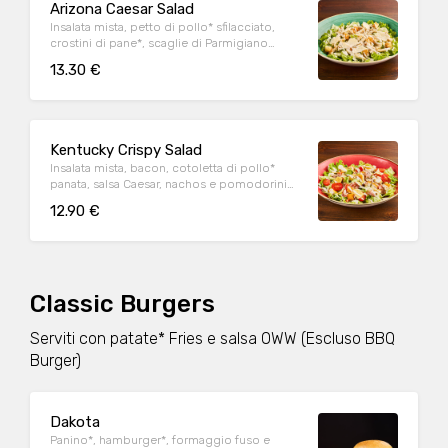
Arizona Caesar Salad
Insalata mista, petto di pollo* sfilacciato,
crostini di pane*, scaglie di Parmigiano
Reggiano DOP e salsa Caesar
13.30 €
Kentucky Crispy Salad
Insalata mista, bacon, cotoletta di pollo*
panata, salsa Caesar, nachos e pomodorini
datterino
12.90 €
Classic Burgers
Serviti con patate* Fries e salsa OWW (Escluso BBQ
Burger)
Dakota
Panino*, hamburger*, formaggio fuso e