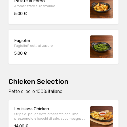
Patate al Forno
Aromatizzate al rosmarino
5.00 €
Fagiolini
Fagiolini* cotti al vapore
5.00 €
Chicken Selection
Petto di pollo 100% italiano
Louisiana Chicken
Strips di pollo* extra croccante con lime,
prezzemolo e fiocchi di sale, accompagnati
da patate* Fries e salsa Sweet & chili
14.00 €