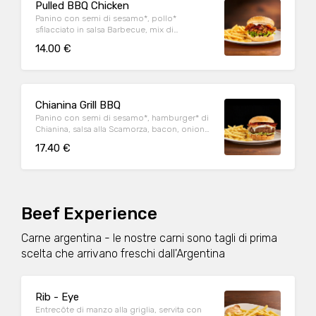
Pulled BBQ Chicken
Panino con semi di sesamo*, pollo*
sfilacciato in salsa Barbecue, mix di
formaggi, onion relish, bacon, maionese e
14.00 €
insalata iceberg
Chianina Grill BBQ
Panino con semi di sesamo*, hamburger* di
Chianina, salsa alla Scamorza, bacon, onion
relish, insalata iceberg e salsa Barbecue
17.40 €
Beef Experience
Carne argentina - le nostre carni sono tagli di prima
scelta che arrivano freschi dall'Argentina
Rib - Eye
Entrecôte di manzo alla griglia, servita con