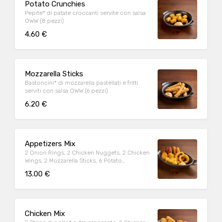
Potato Crunchies
Pepite* di patate croccanti servite con salsa
OWW (8 pezzi)
4.60 €
Mozzarella Sticks
Bastoncini* di mozzarella pastellati e fritti
serviti con salsa OWW (6 pezzi)
6.20 €
Appetizers Mix
2 Onion Rings, 2 Chicken Nuggets, 2 Chicken
Wings, 2 Mozzarella Sticks, 6 Potato
Crunchies, serviti con salsa OWW
13.00 €
Chicken Mix