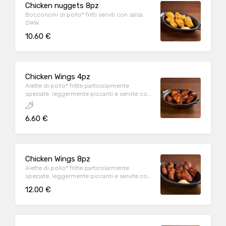
Chicken nuggets 8pz
Bocconcini di pollo* fritti serviti con salsa
OWW
10.60 €
Chicken Wings 4pz
Alette di pollo* fritte particolarmente
speziate, leggermente piccanti e servite con
salsa OWW
6.60 €
Chicken Wings 8pz
Alette di pollo* fritte particolarmente
speziate, leggermente piccanti e servite con
salsa OWW
12.00 €