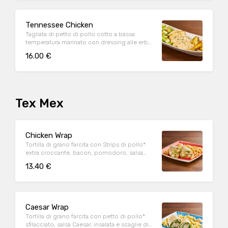
Tennessee Chicken
Tagliata di petto di pollo cotto a bassa
temperatura marinato con dressing alle erbe,
mix di pepi, con contorno di caesar salad e
16.00 €
patate al forno
Tex Mex
Chicken Wrap
Tortilla di grano farcita con Strips di pollo*
extra croccante, bacon, pomodoro, salsa
cheddar, insalata, salsa Special servite con
13.40 €
patate* Fries e salsa OWW
Caesar Wrap
Tortilla di grano farcita con petto di pollo*
sfilacciato, salsa Caesar, insalata e scaglie di