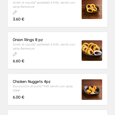
Anelli di cipolla* pastellati e fritti, serviti con
salsa Barbecue
3.60 €
Onion Rings 8 pz
Anelli di cipolla* pastellati e fritti, serviti con
salsa Barbecue
6.60 €
Chicken Nuggets 4pz
Bocconcini di pollo* fritti serviti con salsa
OWW
6.00 €