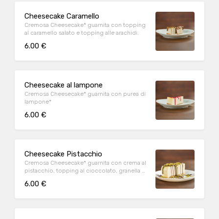
Cheesecake Caramello
Cremosa Cheesecake* guarnita con topping
al caramello salato e topping alle arachidi.
6.00 €
Cheesecake al lampone
Cremosa Cheesecake* guarnita con purea di
lampone*
6.00 €
Cheesecake Pistacchio
Cremosa Cheesecake* guarnita con crema al
pistacchio, topping al cioccolato, granella di
pistacchio
6.00 €