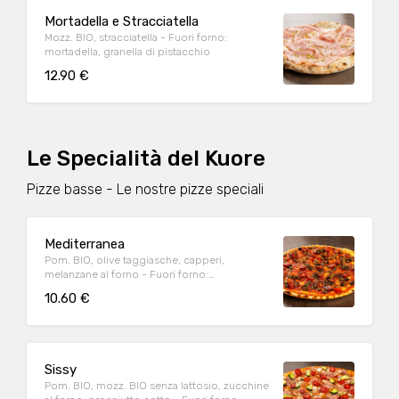
Mortadella e Stracciatella
Mozz. BIO, stracciatella - Fuori forno:
mortadella, granella di pistacchio
12.90 €
Le Specialità del Kuore
Pizze basse - Le nostre pizze speciali
Mediterranea
Pom. BIO, olive taggiasche, capperi,
melanzane al forno - Fuori forno:
pomodorini datterino conditi, origano
10.60 €
Sissy
Pom. BIO, mozz. BIO senza lattosio, zucchine