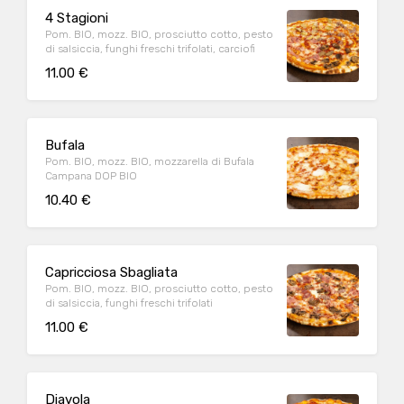
4 Stagioni
Pom. BIO, mozz. BIO, prosciutto cotto, pesto
di salsiccia, funghi freschi trifolati, carciofi
11.00 €
Bufala
Pom. BIO, mozz. BIO, mozzarella di Bufala
Campana DOP BIO
10.40 €
Capricciosa Sbagliata
Pom. BIO, mozz. BIO, prosciutto cotto, pesto
di salsiccia, funghi freschi trifolati
11.00 €
Diavola