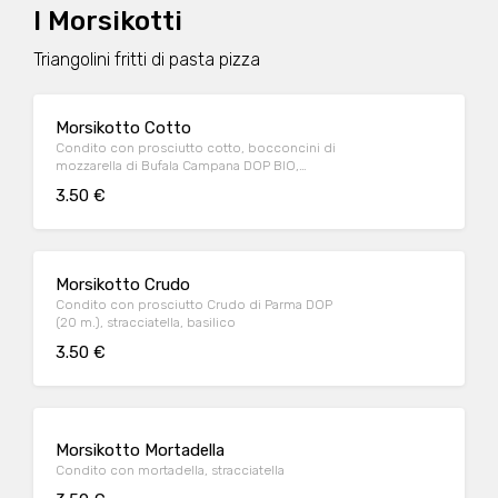
I Morsikotti
Triangolini fritti di pasta pizza
Morsikotto Cotto
Condito con prosciutto cotto, bocconcini di
mozzarella di Bufala Campana DOP BIO,
carciofi
3.50 €
Morsikotto Crudo
Condito con prosciutto Crudo di Parma DOP
(20 m.), stracciatella, basilico
3.50 €
Morsikotto Mortadella
Condito con mortadella, stracciatella