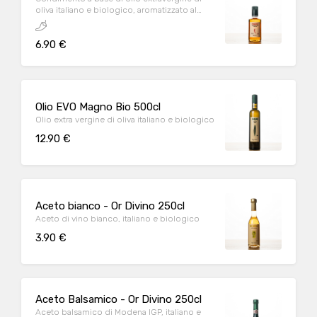
oliva italiano e biologico, aromatizzato al
peperoncino
6.90 €
Olio EVO Magno Bio 500cl
Olio extra vergine di oliva italiano e biologico
12.90 €
Aceto bianco - Or Divino 250cl
Aceto di vino bianco, italiano e biologico
3.90 €
Aceto Balsamico - Or Divino 250cl
Aceto balsamico di Modena IGP, italiano e