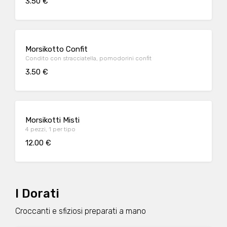
3.50 €
Morsikotto Confit
Condito con stracciatella, pomodorini confit
3.50 €
Morsikotti Misti
4 pezzi, 1 per tipo
12.00 €
I Dorati
Croccanti e sfiziosi preparati a mano