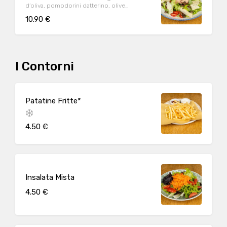
d’oliva, pomodorini datterino, olive
taggiasche, scaglie di Parmigiano Reggiano
10.90 €
DOP (24m.) e origano
I Contorni
Patatine Fritte*
4.50 €
Insalata Mista
4.50 €