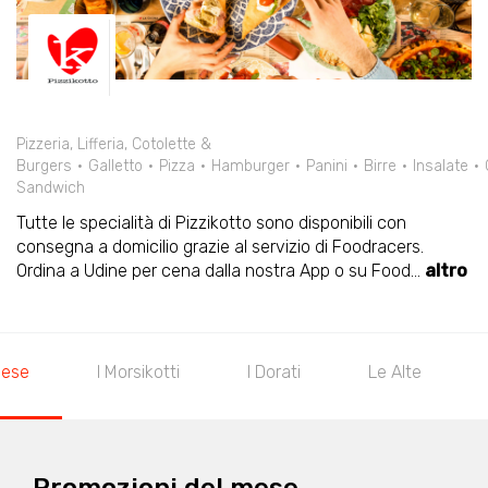
Pizzeria, Lifferia, Cotolette &
Burgers
Galletto
Pizza
Hamburger
Panini
Birre
Insalate
Sandwich
Tutte le specialità di Pizzikotto sono disponibili con
consegna a domicilio grazie al servizio di Foodracers.
Ordina a Udine per cena dalla nostra App o su Food
...
altro
I Dorati
Le Alte
Le Di Mezzo
Le Speciali