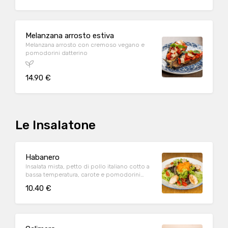
Melanzana arrosto estiva
Melanzana arrosto con cremoso vegano e
pomodorini datterino
14.90 €
Le Insalatone
Habanero
Insalata mista, petto di pollo italiano cotto a
bassa temperatura, carote e pomodorini
datterino
10.40 €