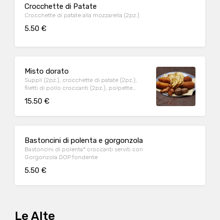
Crocchette di Patate
Crocchette di patate alla mozzarella (2pz.)
5.50 €
Misto dorato
Supplì (2pz.), crocchette di patate (2pz.),
filetti di pollo croccanti (2pz.), polpette
(2pz.), patate liffe
15.50 €
Bastoncini di polenta e gorgonzola
Bastoncini di polenta* croccanti serviti con
Gorgonzola DOP fondente
5.50 €
Le Alte