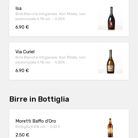
Isa
Birra Blanche Artigianale, Non filtrata, non
pastorizzata 4,1% vol. - 0,50lt
6.90 €
Via Curiel
Birra Blanche Artigianale, Non filtrata, non
pastorizzata 4,1% vol. - 0,50lt
6.90 €
Birre in Bottiglia
Moretti Baffo d'Oro
Bottiglia 4,8% vol. - 0,33 lt
2.50 €