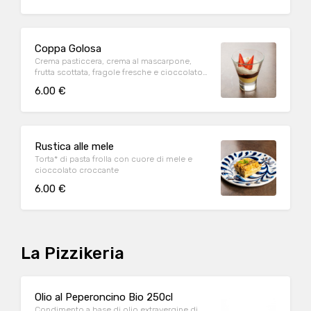
Coppa Golosa
Crema pasticcera, crema al mascarpone,
frutta scottata, fragole fresche e cioccolato
croccante
6.00 €
Rustica alle mele
Torta* di pasta frolla con cuore di mele e
cioccolato croccante
6.00 €
La Pizzikeria
Olio al Peperoncino Bio 250cl
Condimento a base di olio extravergine di