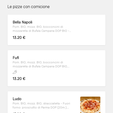
Le pizze con cornicione
Bella Napoli
Pom. BIO, mozz. BIO, bocconcini di
mozzarella di Bufala Campana DOP BIO -
Fuori forno: acciughe, origano, basilico, olio
13.20 €
EVO BIO
Fufi
Pom. BIO, mozz. BIO, bocconcini di
mozzarella di Bufala Campana DOP BIO,
pesto di salsiccia, spianata piccante - Fuori
forno: pomodorini datterino conditi, origano
13.20 €
Ludo
Pom. BIO, mozz. BIO, stracciatella - Fuori
forno: prosciutto di Parma DOP (20m.),
pomodorini datterino conditi, origano