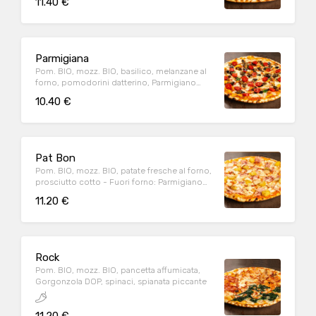
11.40 €
Parmigiana
Pom. BIO, mozz. BIO, basilico, melanzane al
forno, pomodorini datterino, Parmigiano
Reggiano DOP (24m.)
10.40 €
Pat Bon
Pom. BIO, mozz. BIO, patate fresche al forno,
prosciutto cotto - Fuori forno: Parmigiano
Reggiano DOP (24m.)
11.20 €
Rock
Pom. BIO, mozz. BIO, pancetta affumicata,
Gorgonzola DOP, spinaci, spianata piccante