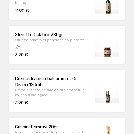
biologico
11.90 €
Sfizietto Calabro 280gr
Sfizietto calabro di peperoncino piccante
3.90 €
Crema di aceto balsamico - Or
Divino 120ml
Crema all'aceto balsamico di Modena IGP,
italiano e biologico
3.90 €
Grissini Primitivi 20gr
Grissino italiano e biologico con farina di