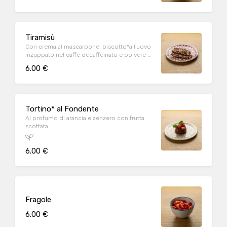
Tiramisù
Con crema al mascarpone, biscotto*all'uovo
inzuppato nel caffè decaffeinato e polvere di
cacao
6.00 €
Tortino* al Fondente
Al profumo di arancia e zenzero con frutta
scottata
6.00 €
Fragole
6.00 €