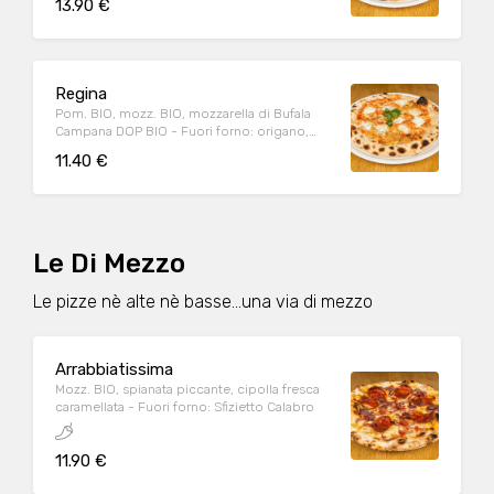
13.90 €
Regina
Pom. BIO, mozz. BIO, mozzarella di Bufala
Campana DOP BIO - Fuori forno: origano,
basilico, olio EVO BIO
11.40 €
Le Di Mezzo
Le pizze nè alte nè basse...una via di mezzo
Arrabbiatissima
Mozz. BIO, spianata piccante, cipolla fresca
caramellata - Fuori forno: Sfizietto Calabro
11.90 €