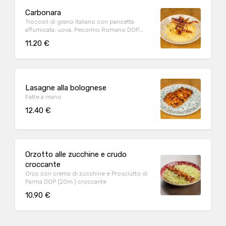
Carbonara
Troccoli di grano italiano con pancetta
affumicata, uova, Pecorino Romano DOP,
Parmigiano Reggiano DOP (24m.), pepe nero
11.20 €
Lasagne alla bolognese
Fatte a mano
12.40 €
Orzotto alle zucchine e crudo
croccante
Orzo con crema di zucchine e Prosciutto di
Parma DOP (20m.) croccante
10.90 €