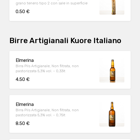
grano tenero tipo 2 con sale in superficie
0.50 €
Birre Artigianali Kuore Italiano
Elmerina
Birra Pils Artigianale, Non filtrata, non
pastorizzata 5,3% vol. - 0,33lt
4.50 €
Elmerina
Birra Pils Artigianale, Non filtrata, non
pastorizzata 5,3% vol. - 0,75lt
8.50 €