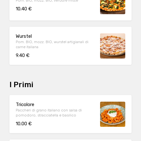
Pom. BIO, mozz. BIO, verdure miste
10.40 €
Wurstel
Pom. BIO, mozz. BIO, wurstel artigianali di
carne italiana
9.40 €
I Primi
Tricolore
Paccheri di grano italiano con salsa di
pomodoro, stracciatella e basilico
10.00 €