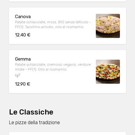
Canova
Patate schiacciate, mozz. BIO senza lattosio -
FF(1): Tacchino arrosto, olio al rosmarino
12.40 €
Gemma
Patate schiacciate, cremoso vegano, verdure
miste - FF(1): Olio al rosmarino
12.90 €
Le Classiche
Le pizze della tradizione