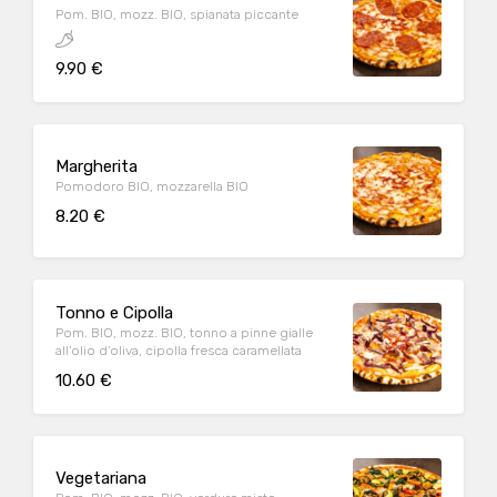
Pom. BIO, mozz. BIO, spianata piccante
9.90 €
Margherita
Pomodoro BIO, mozzarella BIO
8.20 €
Tonno e Cipolla
Pom. BIO, mozz. BIO, tonno a pinne gialle
all’olio d’oliva, cipolla fresca caramellata
10.60 €
Vegetariana