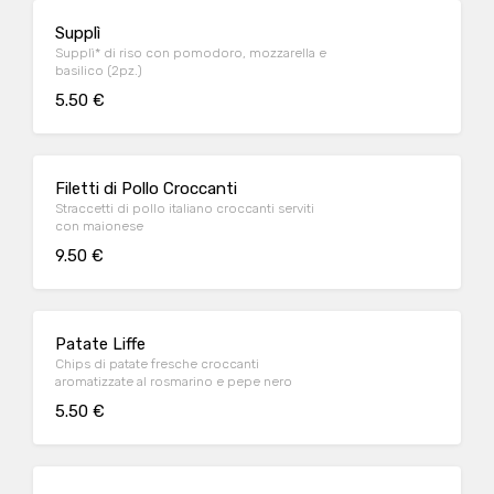
Supplì
Supplì* di riso con pomodoro, mozzarella e
basilico (2pz.)
5.50 €
Filetti di Pollo Croccanti
Straccetti di pollo italiano croccanti serviti
con maionese
9.50 €
Patate Liffe
Chips di patate fresche croccanti
aromatizzate al rosmarino e pepe nero
5.50 €