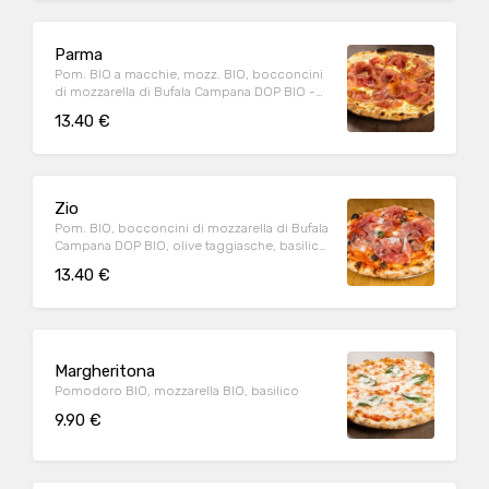
Parma
Pom. BIO a macchie, mozz. BIO, bocconcini
di mozzarella di Bufala Campana DOP BIO -
Fuori forno: prosciutto di Parma DOP (20m.),
13.40 €
origano
Zio
Pom. BIO, bocconcini di mozzarella di Bufala
Campana DOP BIO, olive taggiasche, basilico
- Fuori forno: prosciutto di Parma DOP
13.40 €
(20m.)
Margheritona
Pomodoro BIO, mozzarella BIO, basilico
9.90 €