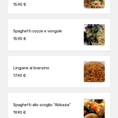
15.90 €
Spaghetti cozze e vongole
15.90 €
Linguine al branzino
17.90 €
Spaghetti allo scoglio "Abbazia"
19.90 €