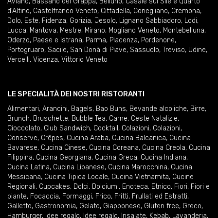
Aviano
,
Bassano del Grappa
,
Belluno
,
Casale sul Sile e Quarto
d'Altino
,
Castelfranco Veneto
,
Cittadella
,
Conegliano
,
Cremona
,
Dolo
,
Este
,
Fidenza
,
Gorizia
,
Jesolo
,
Lignano Sabbiadoro
,
Lodi
,
Lucca
,
Mantova
,
Mestre
,
Mirano
,
Mogliano Veneto
,
Montebelluna
,
Oderzo
,
Paese e Istrana
,
Parma
,
Piacenza
,
Pordenone
,
Portogruaro
,
Sacile
,
San Donà di Piave
,
Sassuolo
,
Treviso
,
Udine
,
Vercelli
,
Vicenza
,
Vittorio Veneto
LE SPECIALITÀ DEI NOSTRI RISTORANTI
Alimentari
,
Arancini
,
Bagels
,
Bao Buns
,
Bevande alcoliche
,
Birre
,
Brunch
,
Bruschette
,
Bubble Tea
,
Carne
,
Ceste Natalizie
,
Cioccolato
,
Club Sandwich
,
Cocktail
,
Colazioni
,
Colazioni
,
Conserve
,
Crêpes
,
Cucina Araba
,
Cucina Balcanica
,
Cucina
Bavarese
,
Cucina Cinese
,
Cucina Coreana
,
Cucina Creola
,
Cucina
Filippina
,
Cucina Georgiana
,
Cucina Greca
,
Cucina Indiana
,
Cucina Latina
,
Cucina Libanese
,
Cucina Marocchina
,
Cucina
Messicana
,
Cucina Tipica Locale
,
Cucina Vietnamita
,
Cucine
Regionali
,
Cupcakes
,
Dolci
,
Dolciumi
,
Enoteca
,
Etnico
,
Fiori
,
Fiori e
piante
,
Focaccia
,
Formaggi
,
Frico
,
Fritti
,
Frullati ed Estratti
,
Galletto
,
Gastronomia
,
Gelato
,
Giapponese
,
Gluten free
,
Greco
,
Hamburger
,
Idee regalo
,
Idee regalo
,
Insalate
,
Kebab
,
Lavanderia
,