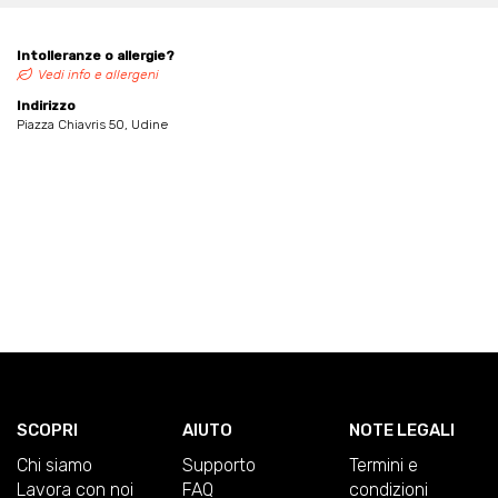
Intolleranze o allergie?
Vedi info e allergeni
Indirizzo
Piazza Chiavris 50, Udine
SCOPRI
AIUTO
NOTE LEGALI
Chi siamo
Supporto
Termini e
Lavora con noi
FAQ
condizioni