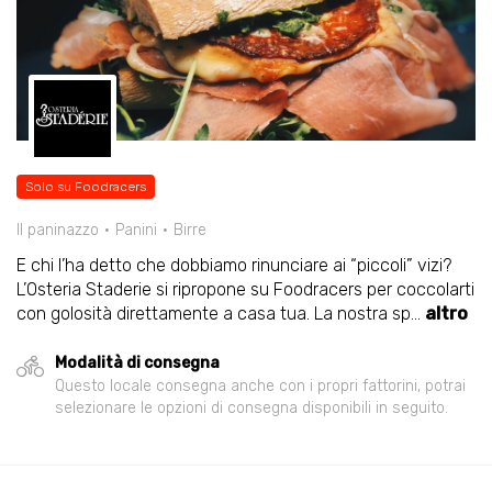
Solo su Foodracers
Il paninazzo
Panini
Birre
E chi l’ha detto che dobbiamo rinunciare ai “piccoli” vizi?
L’Osteria Staderie si ripropone su Foodracers per coccolarti
con golosità direttamente a casa tua. La nostra sp
...
altro
Modalità di consegna
Questo locale consegna anche con i propri fattorini, potrai
selezionare le opzioni di consegna disponibili in seguito.