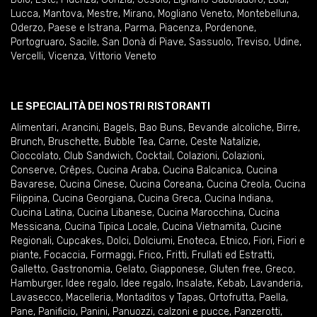
Lucca
,
Mantova
,
Mestre
,
Mirano
,
Mogliano Veneto
,
Montebelluna
,
Oderzo
,
Paese e Istrana
,
Parma
,
Piacenza
,
Pordenone
,
Portogruaro
,
Sacile
,
San Donà di Piave
,
Sassuolo
,
Treviso
,
Udine
,
Vercelli
,
Vicenza
,
Vittorio Veneto
LE SPECIALITÀ DEI NOSTRI RISTORANTI
Alimentari
,
Arancini
,
Bagels
,
Bao Buns
,
Bevande alcoliche
,
Birre
,
Brunch
,
Bruschette
,
Bubble Tea
,
Carne
,
Ceste Natalizie
,
Cioccolato
,
Club Sandwich
,
Cocktail
,
Colazioni
,
Colazioni
,
Conserve
,
Crêpes
,
Cucina Araba
,
Cucina Balcanica
,
Cucina
Bavarese
,
Cucina Cinese
,
Cucina Coreana
,
Cucina Creola
,
Cucina
Filippina
,
Cucina Georgiana
,
Cucina Greca
,
Cucina Indiana
,
Cucina Latina
,
Cucina Libanese
,
Cucina Marocchina
,
Cucina
Messicana
,
Cucina Tipica Locale
,
Cucina Vietnamita
,
Cucine
Regionali
,
Cupcakes
,
Dolci
,
Dolciumi
,
Enoteca
,
Etnico
,
Fiori
,
Fiori e
piante
,
Focaccia
,
Formaggi
,
Frico
,
Fritti
,
Frullati ed Estratti
,
Galletto
,
Gastronomia
,
Gelato
,
Giapponese
,
Gluten free
,
Greco
,
Hamburger
,
Idee regalo
,
Idee regalo
,
Insalate
,
Kebab
,
Lavanderia
,
Lavasecco
,
Macelleria
,
Montaditos y Tapas
,
Ortofrutta
,
Paella
,
Pane
,
Panificio
,
Panini
,
Panuozzi, calzoni e pucce
,
Panzerotti
,