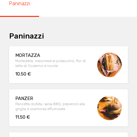
Paninazzi
Paninazzi
MORTAZZA
Mortadella, maionese al pistacchio, fior di
latte di Coderno e rucola
10.50 €
PANZER
Pancetta stufata, salsa BBQ, peperoni alla
griglia e scamorza affumicata
11.50 €