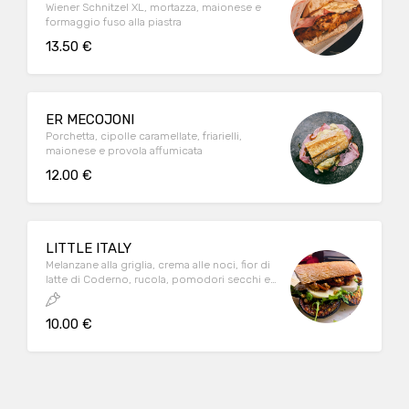
Wiener Schnitzel XL, mortazza, maionese e
formaggio fuso alla piastra
13.50 €
ER MECOJONI
Porchetta, cipolle caramellate, friarielli,
maionese e provola affumicata
12.00 €
LITTLE ITALY
Melanzane alla griglia, crema alle noci, fior di
latte di Coderno, rucola, pomodori secchi e
pestato di noci
10.00 €