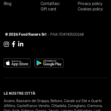
Blog
Contattaci
Privacy policy
Gift card
Cookies policy
© 2026 Food Racers Srl
- P.IVA IT04743500268
LE NOSTRE CITTÀ
Aviano
,
Bassano del Grappa
,
Belluno
,
Casale sul Sile e Quarto
d'Altino
,
Castelfranco Veneto
,
Cittadella
,
Conegliano
,
Cremona
,
Dolo
,
Este
,
Fidenza
,
Gorizia
,
Jesolo
,
Lignano Sabbiadoro
,
Lodi
,