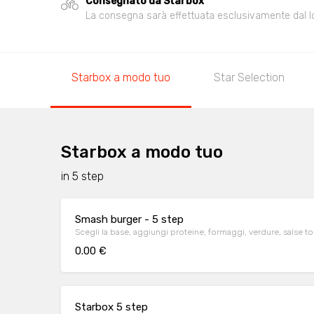
Consegnato da Starbox
La consegna sarà effettuata esclusivamente dal loca
Starbox a modo tuo
Star Selection
Starbox a modo tuo
in 5 step
Smash burger - 5 step
Scegli la base, aggiungi proteine, formaggi, verdure, salse 
0.00 €
Starbox 5 step