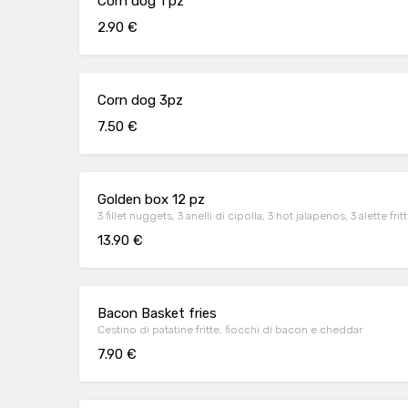
Corn dog 1 pz
2.90 €
Corn dog 3pz
7.50 €
Golden box 12 pz
3 fillet nuggets, 3 anelli di cipolla, 3 hot jalapenos, 3 alette frit
13.90 €
Bacon Basket fries
Cestino di patatine fritte, fiocchi di bacon e cheddar
7.90 €