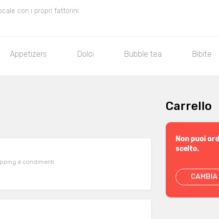
le con i propri fattorini.
Appetizers
Dolci
Bubble tea
Bibite
Carrello
Non puoi ord
scelto.
topping e condimenti
CAMBIA 