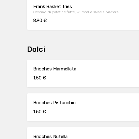
Frank Basket fries
Cestino di patatine fritte, wurstel e salse a piacere
8.90 €
Dolci
Brioches Marmellata
1.50 €
Brioches Pistacchio
1.50 €
Brioches Nutella