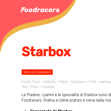
Starbox
Solo su Foodracers
Fresh Food
Galletto
Pokè
Colazioni
Fritti
Hambu
Tea
Dolci
Insalate
Le Piadine, i panini e le specialità di Starbox sono d
Foodracers. Ordina a Udine pranzo e cena dalla n